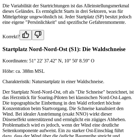
Die Variabilität der Startrichtungen ist das Alleinstellungsmerkmal
dieses Geländes. Es ermöglicht Starts in drei Sektoren, was für
Mittelgebirge ungewöhnlich ist. Jeder Startplatz (SP) besitzt jedoch
eine eigene "Persönlichkeit" und spezifische Gefahrenmomente.
Korrekt?
Startplatz Nord-Nord-Ost (S1): Die Waldschneise
Koordinaten: 51° 22' 37.42'' N, 10° 50' 8.59'' O
Höhe: ca. 388m MSL
Charakteristik: Naturstartplatz in einer Waldschneise.
Der Startplatz Nord-Nord-Ost, oft als "Die Schneise" bezeichnet, ist
das Herzstück für Soaring-Piloten bei klassischen Nord-Ost-Lagen.
Die topographische Einbettung in den Wald erfordert höchste
Konzentration beim Startvorgang. Die Schneise kanalisiert den
Wind. Bei idealer Anströmung (exakt NNO) wirkt dieser
Düseneffekt unterstützend und ermöglicht ein zügiges Abheben.
Problematisch wird es jedoch, wenn der Wind eine deutliche
Seitenkomponente aufweist. Ein zu starker Ost-Einschlag führt
dazu, dass der Wind über die östliche Baumreihe streicht und