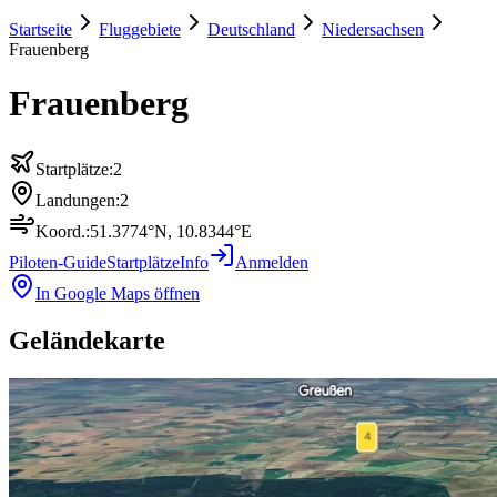
Startseite
Fluggebiete
Deutschland
Niedersachsen
Frauenberg
Frauenberg
Startplätze:
2
Landungen:
2
Koord.:
51.3774
°N,
10.8344
°E
Piloten-Guide
Startplätze
Info
Anmelden
In Google Maps öffnen
Geländekarte