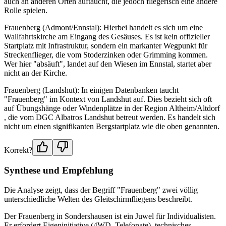
auch an anderen Orten auftaucht, die jedoch fliegerisch eine andere
Rolle spielen.
Frauenberg (Admont/Ennstal): Hierbei handelt es sich um eine
Wallfahrtskirche am Eingang des Gesäuses. Es ist kein offizieller
Startplatz mit Infrastruktur, sondern ein markanter Wegpunkt für
Streckenflieger, die vom Stoderzinken oder Grimming kommen.
Wer hier "absäuft", landet auf den Wiesen im Ennstal, startet aber
nicht an der Kirche.
Frauenberg (Landshut): In einigen Datenbanken taucht
"Frauenberg" im Kontext von Landshut auf. Dies bezieht sich oft
auf Übungshänge oder Windenplätze in der Region Altheim/Altdorf
, die vom DGC Albatros Landshut betreut werden. Es handelt sich
nicht um einen signifikanten Bergstartplatz wie die oben genannten.
Korrekt?
Synthese und Empfehlung
Die Analyse zeigt, dass der Begriff "Frauenberg" zwei völlig
unterschiedliche Welten des Gleitschirmfliegens beschreibt.
Der Frauenberg in Sondershausen ist ein Juwel für Individualisten.
Er erfordert Eigeninitiative (4WD, Telefonate), technisches