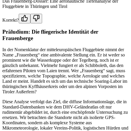
Das Frauenberg-Dossier: Eine aeronautische Tiefenanalyse der
Fluggebiete in Thüringen und Tirol
Korrekt?
Präludium: Die fliegerische Identität der
Frauenberge
In der Nomenklatur der mitteleuropäischen Fluggebiete nimmt der
Name „Frauenberg“ eine ambivalente Stellung ein. Er ist weder so
prominent wie die Wasserkuppe oder der Tegelberg, noch ist er
gänzlich unbekannt. Vielmehr fungiert er als Schibboleth, das den
erfahrenen Piloten vom Laien trennt. Wer „Frauenberg“ sagt, muss
spezifizieren, welche Topographie, welche Aerologie und welches
Land er meint. Handelt es sich um das technische Soaring-Labor im
thüringischen Kyffhäuserkreis oder um den alpinen Vorposten im
Tiroler Außerfern?
Diese Analyse verfolgt das Ziel, die diffuse Informationslage, die in
Standard-Datenbanken wie dem DHV-Geländeatlas oft nur
rudimentär abgebildet ist, durch eine erschöpfende Untersuchung zu
ersetzen. Wir betrachten die Standorte nicht als isolierte GPS-
Koordinaten, sondern als komplexe Systeme aus
Mikrometeorologie, lokaler Vereins-Politik, logistischen Hürden und