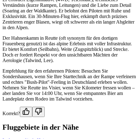
Verständnis (kurze Rampen, Leitungen) und die Liebe zum Detail
(Soaring an der Waldkante). Er belohnt den Piloten mit Ruhe und
Exklusivität. Ein 30-Minuten-Flug hier, erkämpft durch präzises
Zentrieren enger Blasen, wiegt oft schwerer als ein langer Abgleiter
in den Alpen.
Der Hahnenkamm in Reutte (oft synonym für den dortigen
Frauenberg genutzt) ist das alpine Erlebnis mit voller Infrastruktur.
Er bietet Komfort (Seilbahn), Weite (Zugspitzblick) und Strecke.
Doch er fordert Respekt vor den unsichtbaren Mächten der
Aerologie (Talwind, Lee).
Empfehlung für den erfahrenen Piloten: Besuchen Sie
Sondershausen, wenn Sie Ihre Starttechnik an der Rampe verfeinern
und echtes "Bush-Pilot"-Feeling in Deutschland erleben wollen.
Nehmen Sie Reutte ins Visier, wenn Sie Kilometer fressen wollen –
aber landen Sie vor 14:00 Uhr, wenn Sie entspanntes Bier am
Landeplatz dem Rodeo im Talwind vorziehen.
Korrekt?
Fluggebiete in der Nähe