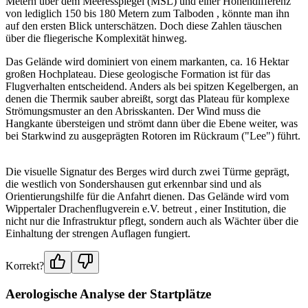
Metern über dem Meeresspiegel (MSL) und einer Höhendifferenz
von lediglich 150 bis 180 Metern zum Talboden , könnte man ihn
auf den ersten Blick unterschätzen. Doch diese Zahlen täuschen
über die fliegerische Komplexität hinweg.
Das Gelände wird dominiert von einem markanten, ca. 16 Hektar
großen Hochplateau. Diese geologische Formation ist für das
Flugverhalten entscheidend. Anders als bei spitzen Kegelbergen, an
denen die Thermik sauber abreißt, sorgt das Plateau für komplexe
Strömungsmuster an den Abrisskanten. Der Wind muss die
Hangkante übersteigen und strömt dann über die Ebene weiter, was
bei Starkwind zu ausgeprägten Rotoren im Rückraum ("Lee") führt.
Die visuelle Signatur des Berges wird durch zwei Türme geprägt,
die westlich von Sondershausen gut erkennbar sind und als
Orientierungshilfe für die Anfahrt dienen. Das Gelände wird vom
Wippertaler Drachenflugverein e.V. betreut , einer Institution, die
nicht nur die Infrastruktur pflegt, sondern auch als Wächter über die
Einhaltung der strengen Auflagen fungiert.
Korrekt?
Aerologische Analyse der Startplätze