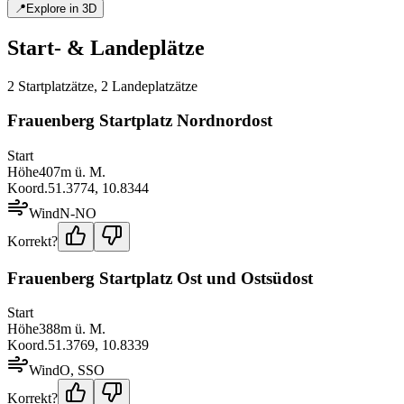
📍
Explore in 3D
Start- & Landeplätze
2
Startplatz
ätze
,
2
Landeplatz
ätze
Frauenberg Startplatz Nordnordost
Start
Höhe
407
m ü. M.
Koord.
51.3774
,
10.8344
Wind
N-NO
Korrekt?
Frauenberg Startplatz Ost und Ostsüdost
Start
Höhe
388
m ü. M.
Koord.
51.3769
,
10.8339
Wind
O, SSO
Korrekt?