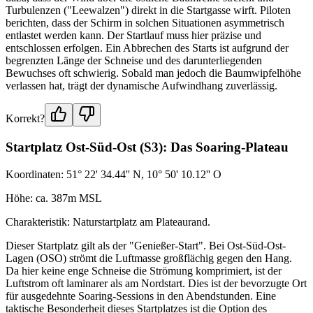
Turbulenzen ("Leewalzen") direkt in die Startgasse wirft. Piloten
berichten, dass der Schirm in solchen Situationen asymmetrisch
entlastet werden kann. Der Startlauf muss hier präzise und
entschlossen erfolgen. Ein Abbrechen des Starts ist aufgrund der
begrenzten Länge der Schneise und des darunterliegenden
Bewuchses oft schwierig. Sobald man jedoch die Baumwipfelhöhe
verlassen hat, trägt der dynamische Aufwindhang zuverlässig.
Korrekt?
Startplatz Ost-Süd-Ost (S3): Das Soaring-Plateau
Koordinaten: 51° 22' 34.44'' N, 10° 50' 10.12'' O
Höhe: ca. 387m MSL
Charakteristik: Naturstartplatz am Plateaurand.
Dieser Startplatz gilt als der "Genießer-Start". Bei Ost-Süd-Ost-
Lagen (OSO) strömt die Luftmasse großflächig gegen den Hang.
Da hier keine enge Schneise die Strömung komprimiert, ist der
Luftstrom oft laminarer als am Nordstart. Dies ist der bevorzugte Ort
für ausgedehnte Soaring-Sessions in den Abendstunden. Eine
taktische Besonderheit dieses Startplatzes ist die Option des