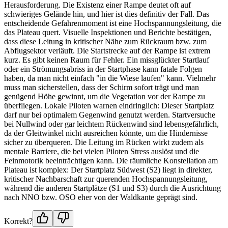
Herausforderung. Die Existenz einer Rampe deutet oft auf
schwieriges Gelände hin, und hier ist dies definitiv der Fall. Das
entscheidende Gefahrenmoment ist eine Hochspannungsleitung, die
das Plateau quert. Visuelle Inspektionen und Berichte bestätigen,
dass diese Leitung in kritischer Nähe zum Rückraum bzw. zum
Abflugsektor verläuft. Die Startstrecke auf der Rampe ist extrem
kurz. Es gibt keinen Raum für Fehler. Ein missglückter Startlauf
oder ein Strömungsabriss in der Startphase kann fatale Folgen
haben, da man nicht einfach "in die Wiese laufen" kann. Vielmehr
muss man sicherstellen, dass der Schirm sofort trägt und man
genügend Höhe gewinnt, um die Vegetation vor der Rampe zu
überfliegen. Lokale Piloten warnen eindringlich: Dieser Startplatz
darf nur bei optimalem Gegenwind genutzt werden. Startversuche
bei Nullwind oder gar leichtem Rückenwind sind lebensgefährlich,
da der Gleitwinkel nicht ausreichen könnte, um die Hindernisse
sicher zu überqueren. Die Leitung im Rücken wirkt zudem als
mentale Barriere, die bei vielen Piloten Stress auslöst und die
Feinmotorik beeinträchtigen kann. Die räumliche Konstellation am
Plateau ist komplex: Der Startplatz Südwest (S2) liegt in direkter,
kritischer Nachbarschaft zur querenden Hochspannungsleitung,
während die anderen Startplätze (S1 und S3) durch die Ausrichtung
nach NNO bzw. OSO eher von der Waldkante geprägt sind.
Korrekt?