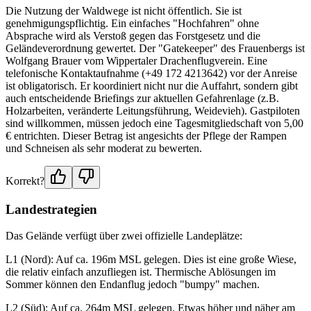
Die Nutzung der Waldwege ist nicht öffentlich. Sie ist
genehmigungspflichtig. Ein einfaches "Hochfahren" ohne
Absprache wird als Verstoß gegen das Forstgesetz und die
Geländeverordnung gewertet. Der "Gatekeeper" des Frauenbergs ist
Wolfgang Brauer vom Wippertaler Drachenflugverein. Eine
telefonische Kontaktaufnahme (+49 172 4213642) vor der Anreise
ist obligatorisch. Er koordiniert nicht nur die Auffahrt, sondern gibt
auch entscheidende Briefings zur aktuellen Gefahrenlage (z.B.
Holzarbeiten, veränderte Leitungsführung, Weidevieh). Gastpiloten
sind willkommen, müssen jedoch eine Tagesmitgliedschaft von 5,00
€ entrichten. Dieser Betrag ist angesichts der Pflege der Rampen
und Schneisen als sehr moderat zu bewerten.
Korrekt?
Landestrategien
Das Gelände verfügt über zwei offizielle Landeplätze:
L1 (Nord): Auf ca. 196m MSL gelegen. Dies ist eine große Wiese,
die relativ einfach anzufliegen ist. Thermische Ablösungen im
Sommer können den Endanflug jedoch "bumpy" machen.
L2 (Süd): Auf ca. 264m MSL gelegen. Etwas höher und näher am