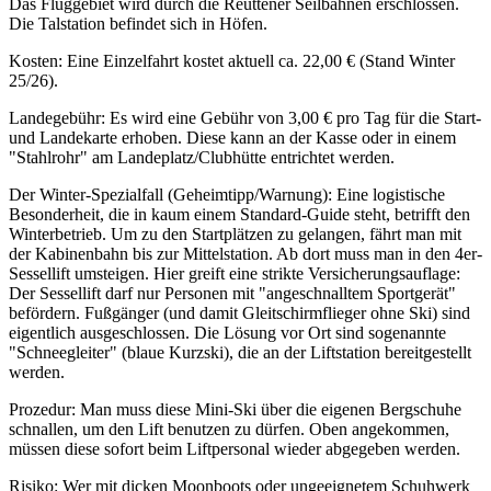
Das Fluggebiet wird durch die Reuttener Seilbahnen erschlossen.
Die Talstation befindet sich in Höfen.
Kosten: Eine Einzelfahrt kostet aktuell ca. 22,00 € (Stand Winter
25/26).
Landegebühr: Es wird eine Gebühr von 3,00 € pro Tag für die Start-
und Landekarte erhoben. Diese kann an der Kasse oder in einem
"Stahlrohr" am Landeplatz/Clubhütte entrichtet werden.
Der Winter-Spezialfall (Geheimtipp/Warnung): Eine logistische
Besonderheit, die in kaum einem Standard-Guide steht, betrifft den
Winterbetrieb. Um zu den Startplätzen zu gelangen, fährt man mit
der Kabinenbahn bis zur Mittelstation. Ab dort muss man in den 4er-
Sessellift umsteigen. Hier greift eine strikte Versicherungsauflage:
Der Sessellift darf nur Personen mit "angeschnalltem Sportgerät"
befördern. Fußgänger (und damit Gleitschirmflieger ohne Ski) sind
eigentlich ausgeschlossen. Die Lösung vor Ort sind sogenannte
"Schneegleiter" (blaue Kurzski), die an der Liftstation bereitgestellt
werden.
Prozedur: Man muss diese Mini-Ski über die eigenen Bergschuhe
schnallen, um den Lift benutzen zu dürfen. Oben angekommen,
müssen diese sofort beim Liftpersonal wieder abgegeben werden.
Risiko: Wer mit dicken Moonboots oder ungeeignetem Schuhwerk