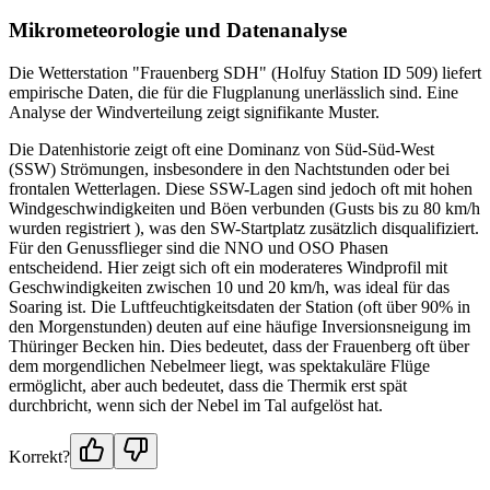
Mikrometeorologie und Datenanalyse
Die Wetterstation "Frauenberg SDH" (Holfuy Station ID 509) liefert
empirische Daten, die für die Flugplanung unerlässlich sind. Eine
Analyse der Windverteilung zeigt signifikante Muster.
Die Datenhistorie zeigt oft eine Dominanz von Süd-Süd-West
(SSW) Strömungen, insbesondere in den Nachtstunden oder bei
frontalen Wetterlagen. Diese SSW-Lagen sind jedoch oft mit hohen
Windgeschwindigkeiten und Böen verbunden (Gusts bis zu 80 km/h
wurden registriert ), was den SW-Startplatz zusätzlich disqualifiziert.
Für den Genussflieger sind die NNO und OSO Phasen
entscheidend. Hier zeigt sich oft ein moderateres Windprofil mit
Geschwindigkeiten zwischen 10 und 20 km/h, was ideal für das
Soaring ist. Die Luftfeuchtigkeitsdaten der Station (oft über 90% in
den Morgenstunden) deuten auf eine häufige Inversionsneigung im
Thüringer Becken hin. Dies bedeutet, dass der Frauenberg oft über
dem morgendlichen Nebelmeer liegt, was spektakuläre Flüge
ermöglicht, aber auch bedeutet, dass die Thermik erst spät
durchbricht, wenn sich der Nebel im Tal aufgelöst hat.
Korrekt?