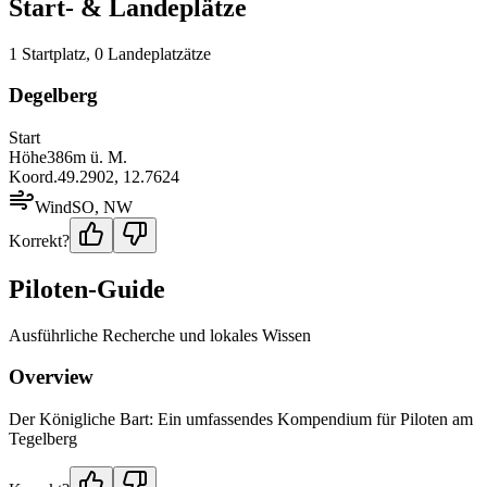
Start- & Landeplätze
1
Startplatz
,
0
Landeplatz
ätze
Degelberg
Start
Höhe
386
m ü. M.
Koord.
49.2902
,
12.7624
Wind
SO, NW
Korrekt?
Piloten-Guide
Ausführliche Recherche und lokales Wissen
Overview
Der Königliche Bart: Ein umfassendes Kompendium für Piloten am
Tegelberg