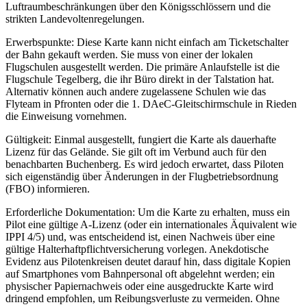
Luftraumbeschränkungen über den Königsschlössern und die
strikten Landevoltenregelungen.
Erwerbspunkte: Diese Karte kann nicht einfach am Ticketschalter
der Bahn gekauft werden. Sie muss von einer der lokalen
Flugschulen ausgestellt werden. Die primäre Anlaufstelle ist die
Flugschule Tegelberg, die ihr Büro direkt in der Talstation hat.
Alternativ können auch andere zugelassene Schulen wie das
Flyteam in Pfronten oder die 1. DAeC-Gleitschirmschule in Rieden
die Einweisung vornehmen.
Gültigkeit: Einmal ausgestellt, fungiert die Karte als dauerhafte
Lizenz für das Gelände. Sie gilt oft im Verbund auch für den
benachbarten Buchenberg. Es wird jedoch erwartet, dass Piloten
sich eigenständig über Änderungen in der Flugbetriebsordnung
(FBO) informieren.
Erforderliche Dokumentation: Um die Karte zu erhalten, muss ein
Pilot eine gültige A-Lizenz (oder ein internationales Äquivalent wie
IPPI 4/5) und, was entscheidend ist, einen Nachweis über eine
gültige Halterhaftpflichtversicherung vorlegen. Anekdotische
Evidenz aus Pilotenkreisen deutet darauf hin, dass digitale Kopien
auf Smartphones vom Bahnpersonal oft abgelehnt werden; ein
physischer Papiernachweis oder eine ausgedruckte Karte wird
dringend empfohlen, um Reibungsverluste zu vermeiden. Ohne