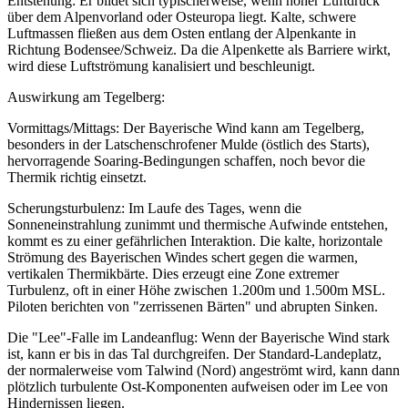
Entstehung: Er bildet sich typischerweise, wenn hoher Luftdruck
über dem Alpenvorland oder Osteuropa liegt. Kalte, schwere
Luftmassen fließen aus dem Osten entlang der Alpenkante in
Richtung Bodensee/Schweiz. Da die Alpenkette als Barriere wirkt,
wird diese Luftströmung kanalisiert und beschleunigt.
Auswirkung am Tegelberg:
Vormittags/Mittags: Der Bayerische Wind kann am Tegelberg,
besonders in der Latschenschrofener Mulde (östlich des Starts),
hervorragende Soaring-Bedingungen schaffen, noch bevor die
Thermik richtig einsetzt.
Scherungsturbulenz: Im Laufe des Tages, wenn die
Sonneneinstrahlung zunimmt und thermische Aufwinde entstehen,
kommt es zu einer gefährlichen Interaktion. Die kalte, horizontale
Strömung des Bayerischen Windes schert gegen die warmen,
vertikalen Thermikbärte. Dies erzeugt eine Zone extremer
Turbulenz, oft in einer Höhe zwischen 1.200m und 1.500m MSL.
Piloten berichten von "zerrissenen Bärten" und abrupten Sinken.
Die "Lee"-Falle im Landeanflug: Wenn der Bayerische Wind stark
ist, kann er bis in das Tal durchgreifen. Der Standard-Landeplatz,
der normalerweise vom Talwind (Nord) angeströmt wird, kann dann
plötzlich turbulente Ost-Komponenten aufweisen oder im Lee von
Hindernissen liegen.