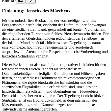
Korrekt?
Einleitung: Jenseits des Märchens
Für den unbedarften Beobachter, der vom nebligen Ufer des
Forggensees hinaufblickt, erscheint der Luftraum über Schwangau
als eine friedliche Leinwand, gesprenkelt mit bunten Nylonsicheln,
die träge über den Türmen von Schloss Neuschwanstein driften. Für
den erfahrenen Gleitschirmpiloten jedoch stellt der Tegelberg – in
der lokalen Mundart oft fälschlicherweise "Degelberg" genannt –
eine komplexe, hochgradig reglementierte und aerologisch
anspruchsvolle Arena dar, die Respekt, akribische Vorbereitung und
taktisches Scharfsinn verlangt.
Dieser Bericht dient als erschöpfender operativer Leitfaden für den
fortgeschrittenen Piloten. Anders als standardisierte
Datenbankeinträge, die lediglich Koordinaten und Höhenangaben
liefern, analysiert dieses Dokument die mikrometeorologischen
Phänomene, die rigide bürokratische Infrastruktur und die
spezifischen Flugtaktiken, die erforderlich sind, um eines der
landschaftlich reizvollsten – und überlaufensten – Fluggebiete
Deutschlands sicher zu navigieren. Der Tegelberg ist nicht bloß ein
Startplatz; er ist ein Hochdruckumfeld, in dem internationaler
Massentourismus, strikte Naturschutzgesetze und komplexe
Talwindsysteme aufeinandertreffen.