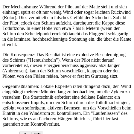
Der Mechanismus: Während der Pilot auf der Matte steht und sich
einhängt, spürt er oft nur wenig Wind oder sogar leichten Rückwind
(Rotor). Dies vermittelt ein falsches Gefühl der Sicherheit. Sobald
der Pilot jedoch den Schirm aufzieht, durchquert die Kappe diese
Totluftzone. In einer Höhe von etwa 7 bis 8 Metern (wenn der
Schirm den Scheitelpunkt erreicht) taucht das Fluggerät schlagartig
in die laminare, hochbeschleunigte Strömung ein, die über die Kante
streicht.
Die Konsequenz: Das Resultat ist eine explosive Beschleunigung
des Schirms ("Heraushebeln"). Wenn der Pilot nicht darauf
vorbereitet ist, diesen Energieüberschuss aggressiv abzufangen
(Anbremsen), kann der Schirm vorschießen, klappen oder den
Piloten von den Füßen reißen, bevor er fest im Gurtzeug sitzt.
Gegenmaßnahmen: Lokale Experten raten dringend dazu, den Wind
eingehängt mehrere Minuten lang zu beobachten, um die Zyklen zu
verstehen. Die Starttechnik erfordert eine delikate Balance: ein
entschlossener Impuls, um den Schirm durch die Totluft zu bringen,
gefolgt von sofortigem, aktivem Bremsen, um das Vorschießen beim
Eintritt in den Windstrom zu kontrollieren. Ein "Laufenlassen" des
Schirms, wie es an flacheren Hängen üblich ist, führt hier fast
garantiert zum Kontrollverlust.