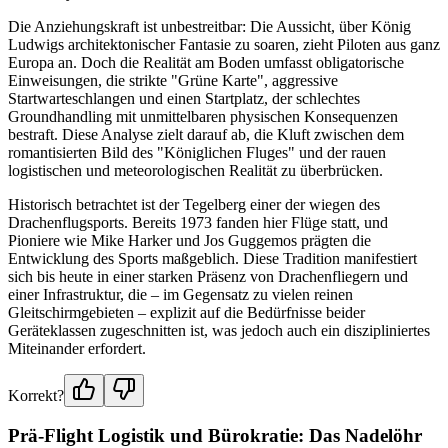
Die Anziehungskraft ist unbestreitbar: Die Aussicht, über König
Ludwigs architektonischer Fantasie zu soaren, zieht Piloten aus ganz
Europa an. Doch die Realität am Boden umfasst obligatorische
Einweisungen, die strikte "Grüne Karte", aggressive
Startwarteschlangen und einen Startplatz, der schlechtes
Groundhandling mit unmittelbaren physischen Konsequenzen
bestraft. Diese Analyse zielt darauf ab, die Kluft zwischen dem
romantisierten Bild des "Königlichen Fluges" und der rauen
logistischen und meteorologischen Realität zu überbrücken.
Historisch betrachtet ist der Tegelberg einer der wiegen des
Drachenflugsports. Bereits 1973 fanden hier Flüge statt, und
Pioniere wie Mike Harker und Jos Guggemos prägten die
Entwicklung des Sports maßgeblich. Diese Tradition manifestiert
sich bis heute in einer starken Präsenz von Drachenfliegern und
einer Infrastruktur, die – im Gegensatz zu vielen reinen
Gleitschirmgebieten – explizit auf die Bedürfnisse beider
Geräteklassen zugeschnitten ist, was jedoch auch ein diszipliniertes
Miteinander erfordert.
Korrekt?
Prä-Flight Logistik und Bürokratie: Das Nadelöhr