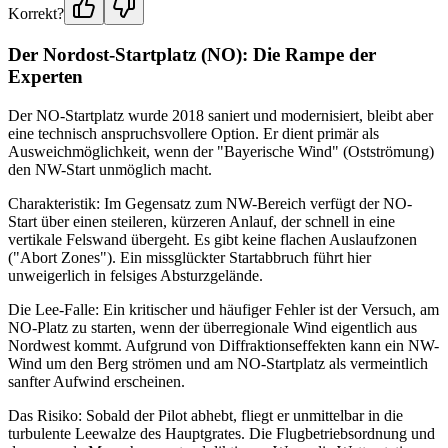
Korrekt?
Der Nordost-Startplatz (NO): Die Rampe der
Experten
Der NO-Startplatz wurde 2018 saniert und modernisiert, bleibt aber
eine technisch anspruchsvollere Option. Er dient primär als
Ausweichmöglichkeit, wenn der "Bayerische Wind" (Ostströmung)
den NW-Start unmöglich macht.
Charakteristik: Im Gegensatz zum NW-Bereich verfügt der NO-
Start über einen steileren, kürzeren Anlauf, der schnell in eine
vertikale Felswand übergeht. Es gibt keine flachen Auslaufzonen
("Abort Zones"). Ein missglückter Startabbruch führt hier
unweigerlich in felsiges Absturzgelände.
Die Lee-Falle: Ein kritischer und häufiger Fehler ist der Versuch, am
NO-Platz zu starten, wenn der überregionale Wind eigentlich aus
Nordwest kommt. Aufgrund von Diffraktionseffekten kann ein NW-
Wind um den Berg strömen und am NO-Startplatz als vermeintlich
sanfter Aufwind erscheinen.
Das Risiko: Sobald der Pilot abhebt, fliegt er unmittelbar in die
turbulente Leewalze des Hauptgrates. Die Flugbetriebsordnung und