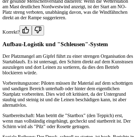
der gesunde Menschenverstand diktieren: Wenn die Wetterstation
am Mast deutlichen Nordwestwind anzeigt, ist der Start am NO-
Platz streng verboten, unabhängig davon, was die Windfähnchen
direkt an der Rampe suggerieren.
Korrekt?
Aufbau-Logistik und "Schleusen"-System
Der Platzmangel am Gipfel führt zu einer strengen Organisation des
Startablaufs. Es ist untersagt, den Schirm direkt auf dem Kunstrasen
auszulegen und dort Leinen zu sortieren, da dies den Betrieb
blockieren würde.
Vorbereitungszone: Piloten müssen ihr Material auf dem schottrigen
und sandigen Bereich unterhalb oder hinter dem eigentlichen
Startplatz vorbereiten. Dies wird oft kritisiert, da der Untergrund
staubig und steinig ist und die Leinen beschädigen kann, ist aber
alternativlos.
Startbereitschaft: Man betritt die "Startbox" (den Teppich) erst,
wenn man vollständig eingehängt, gecheckt und startbereit ist. Der
Schirm wird als "Pilz" oder Rosette getragen.
Soziale Reibung: Der Druck, schnell zu starten, ist hoch. Berichte in