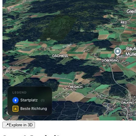
📍
Explore in 3D