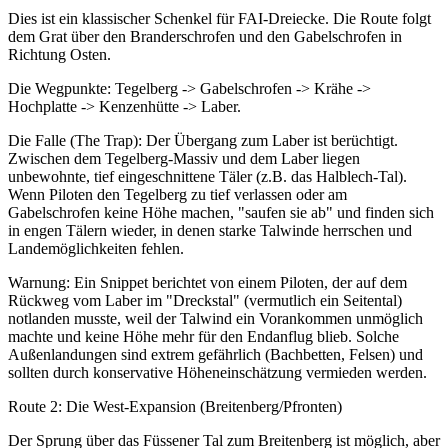
Dies ist ein klassischer Schenkel für FAI-Dreiecke. Die Route folgt
dem Grat über den Branderschrofen und den Gabelschrofen in
Richtung Osten.
Die Wegpunkte: Tegelberg -> Gabelschrofen -> Krähe ->
Hochplatte -> Kenzenhütte -> Laber.
Die Falle (The Trap): Der Übergang zum Laber ist berüchtigt.
Zwischen dem Tegelberg-Massiv und dem Laber liegen
unbewohnte, tief eingeschnittene Täler (z.B. das Halblech-Tal).
Wenn Piloten den Tegelberg zu tief verlassen oder am
Gabelschrofen keine Höhe machen, "saufen sie ab" und finden sich
in engen Tälern wieder, in denen starke Talwinde herrschen und
Landemöglichkeiten fehlen.
Warnung: Ein Snippet berichtet von einem Piloten, der auf dem
Rückweg vom Laber im "Dreckstal" (vermutlich ein Seitental)
notlanden musste, weil der Talwind ein Vorankommen unmöglich
machte und keine Höhe mehr für den Endanflug blieb. Solche
Außenlandungen sind extrem gefährlich (Bachbetten, Felsen) und
sollten durch konservative Höheneinschätzung vermieden werden.
Route 2: Die West-Expansion (Breitenberg/Pfronten)
Der Sprung über das Füssener Tal zum Breitenberg ist möglich, aber