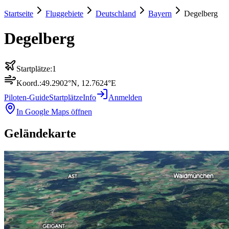
Startseite
Fluggebiete
Deutschland
Bayern
Degelberg
Degelberg
Startplätze:
1
Koord.:
49.2902
°N,
12.7624
°E
Piloten-Guide
Startplätze
Info
Anmelden
In Google Maps öffnen
Geländekarte