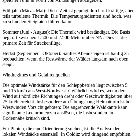
speichern und in Form von Ablösungen abzugeben.
Frühjahr (März - Mai): Diese Zeit ist geprägt durch oft kräftige, aber
teils turbulente Thermik. Die Temperaturgradienten sind hoch, was
zu schnellen Steigraten führen kann.
Sommer (Juni - August): Die Thermik wird beständiger. Die Basis
liegt oft zwischen 1.500 und 2.500 Metern über NN. Dies ist die
primäre Zeit für Streckenflüge.
Herbst (September - Oktober): Sanftes Abendsteigen ist häufig zu
beobachten, wenn die Restwärme der Wälder langsam nach oben
steigt.
Windregimes und Gefahrenquellen
Die optimale Windstärke für den Schleppbetrieb liegt zwischen 5
und 15 km/h aus West-Nordwest. Gefährlich wird es, wenn der
Wind auf nördliche Richtungen dreht oder Geschwindigkeiten über
25 km/h erreicht. Insbesondere am Übungshang Heimatturm ist bei
Westwinden Vorsicht geboten: Die angrenzende Waldkante kann
signifikante Leeturbulenzen auslösen, die insbesondere in
Bodennähe kritisch sind.
Für Piloten, die eine Orientierung suchen, ist die Analyse der
lokalen Windsäcke essenziell. In Colditz wird dringend empfohlen,