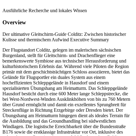
Ausführliche Recherche und lokales Wissen
Overview
Der ultimative Gleitschirm-Guide Colditz: Zwischen historischer
Kulisse und thermischem Aufwind Executive Summary
Der Flugstandort Colditz, gelegen im malerischen sächsischen
Burgenland, stellt für Gleitschirm- und Drachenflieger eine
bemerkenswerte Symbiose aus technischer Herausforderung und
kulturhistorischem Erlebnis dar. Während viele Piloten die Region
primär mit dem geschichtsträchtigen Schloss assoziieren, bietet das
Gelände für Flugsportler ein duales System aus einem
hocheffizienten Schleppgelände in Hausdorf und einem
spezialisierten Übungshang am Heimatturm. Das Schleppgelände
Hausdorf besticht durch eine 600 Meter lange Schleppstrecke, die
bei West-Nordwest-Winden Ausklinkhöhen von bis zu 760 Metern
über Grund ermöglicht und damit ein exzellentes Sprungbrett für
Streckenflüge in Richtung Erzgebirge oder Dresden bietet. Der
Übungshang am Heimatturm hingegen dient als ideales Terrain für
die Ausbildung und das Groundhandling bei südwestlichen
Windlagen. Die logistische Erreichbarkeit über die Bundesstraße
B176 sowie die erstklassige Infrastruktur vor Ort, inklusive des