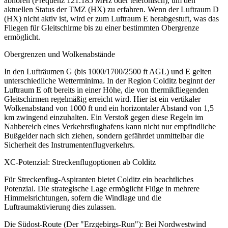
abhören (Frequenz 121.185 MHz oder telefonisch), um den
aktuellen Status der TMZ (HX) zu erfahren. Wenn der Luftraum D
(HX) nicht aktiv ist, wird er zum Luftraum E herabgestuft, was das
Fliegen für Gleitschirme bis zu einer bestimmten Obergrenze
ermöglicht.
Obergrenzen und Wolkenabstände
In den Lufträumen G (bis 1000/1700/2500 ft AGL) und E gelten
unterschiedliche Wetterminima. In der Region Colditz beginnt der
Luftraum E oft bereits in einer Höhe, die von thermikfliegenden
Gleitschirmen regelmäßig erreicht wird. Hier ist ein vertikaler
Wolkenabstand von 1000 ft und ein horizontaler Abstand von 1,5
km zwingend einzuhalten. Ein Verstoß gegen diese Regeln im
Nahbereich eines Verkehrsflughafens kann nicht nur empfindliche
Bußgelder nach sich ziehen, sondern gefährdet unmittelbar die
Sicherheit des Instrumentenflugverkehrs.
XC-Potenzial: Streckenflugoptionen ab Colditz
Für Streckenflug-Aspiranten bietet Colditz ein beachtliches
Potenzial. Die strategische Lage ermöglicht Flüge in mehrere
Himmelsrichtungen, sofern die Windlage und die
Luftraumaktivierung dies zulassen.
Die Südost-Route (Der "Erzgebirgs-Run"): Bei Nordwestwind