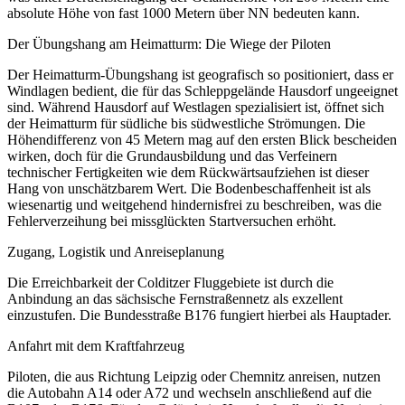
absolute Höhe von fast 1000 Metern über NN bedeuten kann.
Der Übungshang am Heimatturm: Die Wiege der Piloten
Der Heimatturm-Übungshang ist geografisch so positioniert, dass er
Windlagen bedient, die für das Schleppgelände Hausdorf ungeeignet
sind. Während Hausdorf auf Westlagen spezialisiert ist, öffnet sich
der Heimatturm für südliche bis südwestliche Strömungen. Die
Höhendifferenz von 45 Metern mag auf den ersten Blick bescheiden
wirken, doch für die Grundausbildung und das Verfeinern
technischer Fertigkeiten wie dem Rückwärtsaufziehen ist dieser
Hang von unschätzbarem Wert. Die Bodenbeschaffenheit ist als
wiesenartig und weitgehend hindernisfrei zu beschreiben, was die
Fehlerverzeihung bei missglückten Startversuchen erhöht.
Zugang, Logistik und Anreiseplanung
Die Erreichbarkeit der Colditzer Fluggebiete ist durch die
Anbindung an das sächsische Fernstraßennetz als exzellent
einzustufen. Die Bundesstraße B176 fungiert hierbei als Hauptader.
Anfahrt mit dem Kraftfahrzeug
Piloten, die aus Richtung Leipzig oder Chemnitz anreisen, nutzen
die Autobahn A14 oder A72 und wechseln anschließend auf die