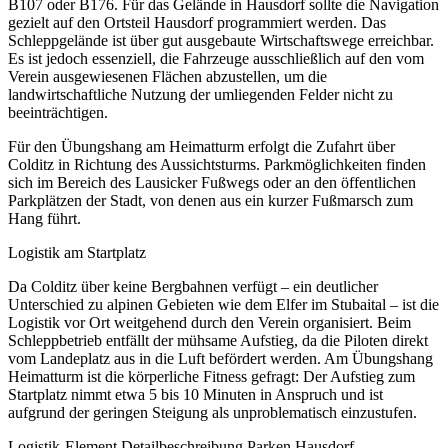
B107 oder B176. Für das Gelände in Hausdorf sollte die Navigation
gezielt auf den Ortsteil Hausdorf programmiert werden. Das
Schleppgelände ist über gut ausgebaute Wirtschaftswege erreichbar.
Es ist jedoch essenziell, die Fahrzeuge ausschließlich auf den vom
Verein ausgewiesenen Flächen abzustellen, um die
landwirtschaftliche Nutzung der umliegenden Felder nicht zu
beeinträchtigen.
Für den Übungshang am Heimatturm erfolgt die Zufahrt über
Colditz in Richtung des Aussichtsturms. Parkmöglichkeiten finden
sich im Bereich des Lausicker Fußwegs oder an den öffentlichen
Parkplätzen der Stadt, von denen aus ein kurzer Fußmarsch zum
Hang führt.
Logistik am Startplatz
Da Colditz über keine Bergbahnen verfügt – ein deutlicher
Unterschied zu alpinen Gebieten wie dem Elfer im Stubaital – ist die
Logistik vor Ort weitgehend durch den Verein organisiert. Beim
Schleppbetrieb entfällt der mühsame Aufstieg, da die Piloten direkt
vom Landeplatz aus in die Luft befördert werden. Am Übungshang
Heimatturm ist die körperliche Fitness gefragt: Der Aufstieg zum
Startplatz nimmt etwa 5 bis 10 Minuten in Anspruch und ist
aufgrund der geringen Steigung als unproblematisch einzustufen.
Logistik-Element Detailbeschreibung Parken Hausdorf