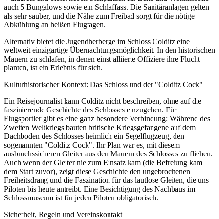
auch 5 Bungalows sowie ein Schlaffass. Die Sanitäranlagen gelten
als sehr sauber, und die Nähe zum Freibad sorgt für die nötige
Abkühlung an heißen Flugtagen.
Alternativ bietet die Jugendherberge im Schloss Colditz eine
weltweit einzigartige Übernachtungsmöglichkeit. In den historischen
Mauern zu schlafen, in denen einst alliierte Offiziere ihre Flucht
planten, ist ein Erlebnis für sich.
Kulturhistorischer Kontext: Das Schloss und der "Colditz Cock"
Ein Reisejournalist kann Colditz nicht beschreiben, ohne auf die
faszinierende Geschichte des Schlosses einzugehen. Für
Flugsportler gibt es eine ganz besondere Verbindung: Während des
Zweiten Weltkriegs bauten britische Kriegsgefangene auf dem
Dachboden des Schlosses heimlich ein Segelflugzeug, den
sogenannten "Colditz Cock". Ihr Plan war es, mit diesem
ausbruchssicheren Gleiter aus den Mauern des Schlosses zu fliehen.
Auch wenn der Gleiter nie zum Einsatz kam (die Befreiung kam
dem Start zuvor), zeigt diese Geschichte den ungebrochenen
Freiheitsdrang und die Faszination für das lautlose Gleiten, die uns
Piloten bis heute antreibt. Eine Besichtigung des Nachbaus im
Schlossmuseum ist für jeden Piloten obligatorisch.
Sicherheit, Regeln und Vereinskontakt