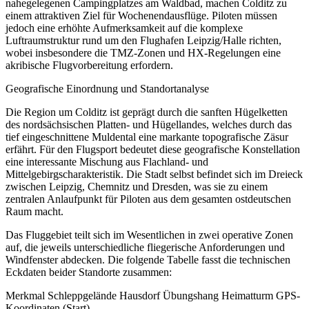
nahegelegenen Campingplatzes am Waldbad, machen Colditz zu
einem attraktiven Ziel für Wochenendausflüge. Piloten müssen
jedoch eine erhöhte Aufmerksamkeit auf die komplexe
Luftraumstruktur rund um den Flughafen Leipzig/Halle richten,
wobei insbesondere die TMZ-Zonen und HX-Regelungen eine
akribische Flugvorbereitung erfordern.
Geografische Einordnung und Standortanalyse
Die Region um Colditz ist geprägt durch die sanften Hügelketten
des nordsächsischen Platten- und Hügellandes, welches durch das
tief eingeschnittene Muldental eine markante topografische Zäsur
erfährt. Für den Flugsport bedeutet diese geografische Konstellation
eine interessante Mischung aus Flachland- und
Mittelgebirgscharakteristik. Die Stadt selbst befindet sich im Dreieck
zwischen Leipzig, Chemnitz und Dresden, was sie zu einem
zentralen Anlaufpunkt für Piloten aus dem gesamten ostdeutschen
Raum macht.
Das Fluggebiet teilt sich im Wesentlichen in zwei operative Zonen
auf, die jeweils unterschiedliche fliegerische Anforderungen und
Windfenster abdecken. Die folgende Tabelle fasst die technischen
Eckdaten beider Standorte zusammen:
Merkmal Schleppgelände Hausdorf Übungshang Heimatturm GPS-
Koordinaten (Start)