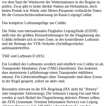
vor dem Start die Windwerte der Wetterstationen in der Region zu
prüfen. Zwar gibt es keine direkte Station am Heimatturm, doch
bieten Portale wie Windy oder Meteo-Parapente verlässliche Daten
für die Grenzschichtwindmessung im Raum Leipzig/Colditz.
Das komplexe Luftraumgefüge um Colditz
Die Nähe zum internationalen Flughafen Leipzig/Halle (EDDP)
stellt eine der größten Herausforderungen für die Flugplanung dar.
Colditz befindet sich in einer Zone, in der kontrollierter Luftraum
und die Belange des VFR-Verkehrs (Sichtflugverkehr)
aufeinandertreffen.
TMZ und Luftraum D (HX)
Ein Großteil des Luftraums westlich und nördlich von Colditz ist als
Transponder Mandatory Zone (TMZ) klassifiziert. Das bedeutet,
dass motorisierte Luftfahrzeuge einen Transponder mitführen
müssen. Für Gleitschirmflieger ohne Transponder sind diese Zonen
in der Regel gesperrt, sofern sie aktiv sind.
Besonders relevant ist die HX-Regelung (HX steht für "History"
oder temporäre Aktivierung). Die Sektoren Leipzig Ost und West
werden je nach Bedarf der Flugsicherung aktiviert. Piloten sollten
die ATIS (Automatic Terminal Information Service) von Leipzig