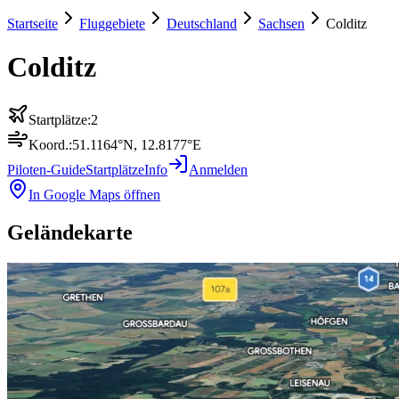
Startseite
Fluggebiete
Deutschland
Sachsen
Colditz
Colditz
Startplätze:
2
Koord.:
51.1164
°N,
12.8177
°E
Piloten-Guide
Startplätze
Info
Anmelden
In Google Maps öffnen
Geländekarte