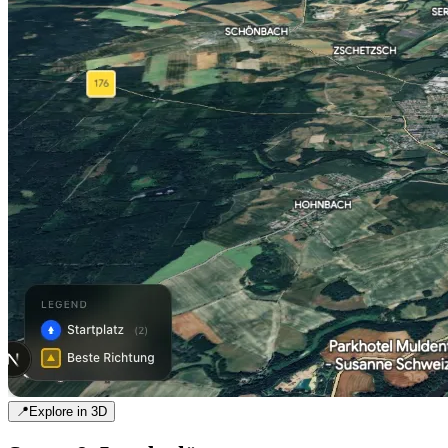
📍
Explore in 3D