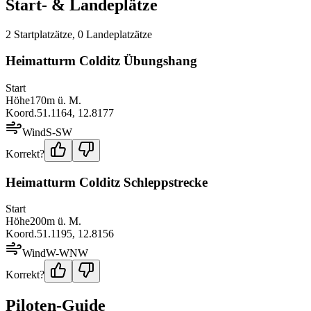
Start- & Landeplätze
2
Startplatz
ätze
,
0
Landeplatz
ätze
Heimatturm Colditz Übungshang
Start
Höhe
170
m ü. M.
Koord.
51.1164
,
12.8177
Wind
S-SW
Korrekt?
Heimatturm Colditz Schleppstrecke
Start
Höhe
200
m ü. M.
Koord.
51.1195
,
12.8156
Wind
W-WNW
Korrekt?
Piloten-Guide