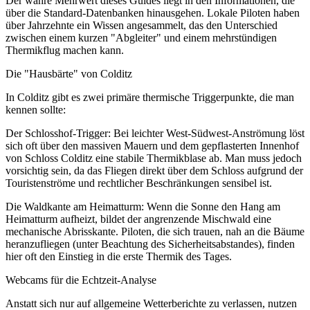
Der wahre Mehrwert dieses Guides liegt in den Informationen, die
über die Standard-Datenbanken hinausgehen. Lokale Piloten haben
über Jahrzehnte ein Wissen angesammelt, das den Unterschied
zwischen einem kurzen "Abgleiter" und einem mehrstündigen
Thermikflug machen kann.
Die "Hausbärte" von Colditz
In Colditz gibt es zwei primäre thermische Triggerpunkte, die man
kennen sollte:
Der Schlosshof-Trigger: Bei leichter West-Südwest-Anströmung löst
sich oft über den massiven Mauern und dem gepflasterten Innenhof
von Schloss Colditz eine stabile Thermikblase ab. Man muss jedoch
vorsichtig sein, da das Fliegen direkt über dem Schloss aufgrund der
Touristenströme und rechtlicher Beschränkungen sensibel ist.
Die Waldkante am Heimatturm: Wenn die Sonne den Hang am
Heimatturm aufheizt, bildet der angrenzende Mischwald eine
mechanische Abrisskante. Piloten, die sich trauen, nah an die Bäume
heranzufliegen (unter Beachtung des Sicherheitsabstandes), finden
hier oft den Einstieg in die erste Thermik des Tages.
Webcams für die Echtzeit-Analyse
Anstatt sich nur auf allgemeine Wetterberichte zu verlassen, nutzen