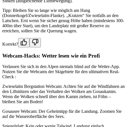
Sinken (ausgleichende Luftbewegung).
Tipp: Bleiben Sie so lange wie möglich am Hang
(Donnerkogel/Zwieselalm-Flanke). „Kratzen“ Sie notfalls an den
Latschen. Erst wenn Sie sicher genug Höhe haben (mindestens 300-
400m über Start), um den Landeplatz mit großer Reserve zu
erreichen, sollten Sie die Querung wagen.
Korrekt?
Webcam-Hacks: Wetter lesen wie ein Profi
Verlassen Sie sich in den Alpen niemals blind auf die Wetter-App.
Nutzen Sie die Webcams der Skigebiete für den ultimativen Real-
Check :
Zwieselalm Bergstation Webcam: Achten Sie auf die Windfahnen an
den Liftstützen oder das Verhalten der Wolken am Gosaukamm.
Wenn die Wolken schnell über den Kamm ziehen, ist Föhn –
bleiben Sie am Boden!
Gosausee Webcam: Der Geheimtipp für die Landung. Zoomen Sie
auf die Wasseroberfläche des Sees.
Spiegelglatt: Kein oder wenig Talwind. Landung einfach.