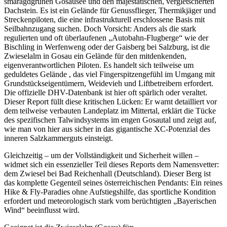
smaragdgrünen Gosausee und den majestätischen, vergletscherten
Dachstein. Es ist ein Gelände für Genussflieger, Thermikjäger und
Streckenpiloten, die eine infrastrukturell erschlossene Basis mit
Seilbahnzugang suchen. Doch Vorsicht: Anders als die stark
regulierten und oft überlaufenen „Autobahn-Flugberge“ wie der
Bischling in Werfenweng oder der Gaisberg bei Salzburg, ist die
Zwieselalm in Gosau ein Gelände für den mitdenkenden,
eigenverantwortlichen Piloten. Es handelt sich teilweise um
geduldetes Gelände , das viel Fingerspitzengefühl im Umgang mit
Grundstückseigentümern, Weidevieh und Liftbetreibern erfordert.
Die offizielle DHV-Datenbank ist hier oft spärlich oder veraltet.
Dieser Report füllt diese kritischen Lücken: Er warnt detailliert vor
dem teilweise verbauten Landeplatz im Mittertal, erklärt die Tücke
des spezifischen Talwindsystems im engen Gosautal und zeigt auf,
wie man von hier aus sicher in das gigantische XC-Potenzial des
inneren Salzkammerguts einsteigt.
Gleichzeitig – um der Vollständigkeit und Sicherheit willen –
widmet sich ein essenzieller Teil dieses Reports dem Namensvetter:
dem Zwiesel bei Bad Reichenhall (Deutschland). Dieser Berg ist
das komplette Gegenteil seines österreichischen Pendants: Ein reines
Hike & Fly-Paradies ohne Aufstiegshilfe, das sportliche Kondition
erfordert und meteorologisch stark vom berüchtigten „Bayerischen
Wind“ beeinflusst wird.