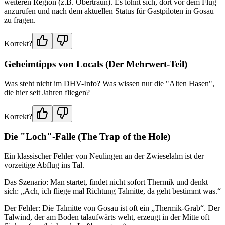
weiteren Region (z.B. Obertraun). Es lohnt sich, dort vor dem Flug
anzurufen und nach dem aktuellen Status für Gastpiloten in Gosau
zu fragen.
Korrekt?
Geheimtipps von Locals (Der Mehrwert-Teil)
Was steht nicht im DHV-Info? Was wissen nur die "Alten Hasen",
die hier seit Jahren fliegen?
Korrekt?
Die "Loch"-Falle (The Trap of the Hole)
Ein klassischer Fehler von Neulingen an der Zwieselalm ist der
vorzeitige Abflug ins Tal.
Das Szenario: Man startet, findet nicht sofort Thermik und denkt
sich: „Ach, ich fliege mal Richtung Talmitte, da geht bestimmt was.“
Der Fehler: Die Talmitte von Gosau ist oft ein „Thermik-Grab“. Der
Talwind, der am Boden talaufwärts weht, erzeugt in der Mitte oft