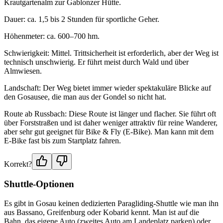
Krautgartenalm zur Gablonzer Hütte.
Dauer: ca. 1,5 bis 2 Stunden für sportliche Geher.
Höhenmeter: ca. 600–700 hm.
Schwierigkeit: Mittel. Trittsicherheit ist erforderlich, aber der Weg ist
technisch unschwierig. Er führt meist durch Wald und über
Almwiesen.
Landschaft: Der Weg bietet immer wieder spektakuläre Blicke auf
den Gosausee, die man aus der Gondel so nicht hat.
Route ab Russbach: Diese Route ist länger und flacher. Sie führt oft
über Forststraßen und ist daher weniger attraktiv für reine Wanderer,
aber sehr gut geeignet für Bike & Fly (E-Bike). Man kann mit dem
E-Bike fast bis zum Startplatz fahren.
Korrekt?
Shuttle-Optionen
Es gibt in Gosau keinen dedizierten Paragliding-Shuttle wie man ihn
aus Bassano, Greifenburg oder Kobarid kennt. Man ist auf die
Bahn, das eigene Auto (zweites Auto am Landeplatz parken) oder