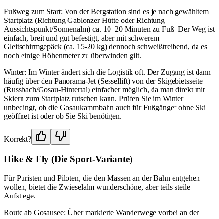
Fußweg zum Start: Von der Bergstation sind es je nach gewähltem
Startplatz (Richtung Gablonzer Hütte oder Richtung
Aussichtspunkt/Sonnenalm) ca. 10–20 Minuten zu Fuß. Der Weg ist
einfach, breit und gut befestigt, aber mit schwerem
Gleitschirmgepäck (ca. 15-20 kg) dennoch schweißtreibend, da es
noch einige Höhenmeter zu überwinden gilt.
Winter: Im Winter ändert sich die Logistik oft. Der Zugang ist dann
häufig über den Panorama-Jet (Sessellift) von der Skigebietsseite
(Russbach/Gosau-Hintertal) einfacher möglich, da man direkt mit
Skiern zum Startplatz rutschen kann. Prüfen Sie im Winter
unbedingt, ob die Gosaukammbahn auch für Fußgänger ohne Ski
geöffnet ist oder ob Sie Ski benötigen.
Korrekt?
Hike & Fly (Die Sport-Variante)
Für Puristen und Piloten, die den Massen an der Bahn entgehen
wollen, bietet die Zwieselalm wunderschöne, aber teils steile
Aufstiege.
Route ab Gosausee: Über markierte Wanderwege vorbei an der