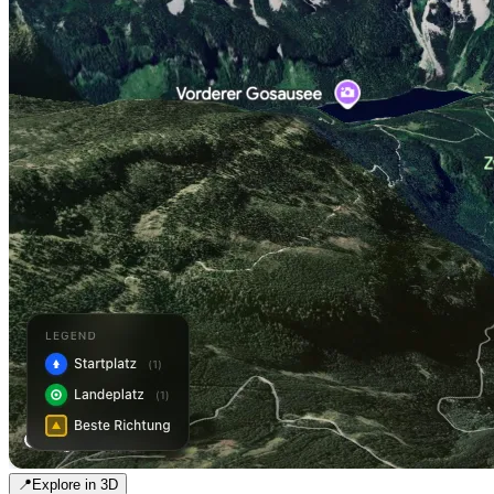
📍
Explore in 3D