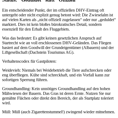
Ein entscheidender Punkt, der im offiziellen DHV-Eintrag oft
untergeht oder nicht explizit genug betont wird: Die Zwieselalm ist
auf vielen Karten als „nicht offiziell zugelassen“ oder nur „geduldet“
markiert. Dies ist kein bloßes bürokratisches Detail, sondern
essenziell für den Erhalt des Fluggebiets.
Was das bedeutet: Es gibt keinen gesetzlichen Anspruch auf
Startrecht wie an voll erschlossenen DHV-Geländen. Das Fliegen
basiert auf dem Goodwill der Grundeigentümer (Albauern) und der
Liftgesellschaft (Dachstein Tourismus AG).
Verhaltenscodex für Gastpiloten:
Weidevieh: Niemals bei Weidebetrieb die Tiere aufschrecken oder
eng überfliegen. Kühe sind schreckhaft, und ein Vorfall kann zur
sofortigen Sperrung führen.
Groundhandling: Kein unnötiges Groundhandling auf den hohen
Mähwiesen der Bauern. Das Gras ist deren Ernte. Nutzen Sie nur
gemähte Flächen oder direkt den Bereich, der als Startplatz toleriert
wird.
Müll: Müll (auch Zigarettenstummel!) zwingend wieder mitnehmen.