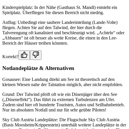
Kinderspielplatz: In der Nähe (Gasthaus St. Mandl) entsteht ein
Spielplatz. Überfliegen Sie diesen Bereich nicht niedrig.
Anflug: Unbedingt eine saubere Landeeinteilung (Lande-Volte)
fliegen. Achten Sie auf den Talwind, der hier durch die
Talverengung oft kanalisiert und beschleunigt wird. „Achteln“ oder
„Abbauen“ ist oft besser als weite Kreise, die einen in den Lee-
Bereich der Häuser treiben könnten.
Korrekt?
Notlandeplätze & Alternativen
Gosausee: Eine Landung direkt am See ist theoretisch auf den
kleinen Wiesen nahe der Talstation möglich, aber nicht empfohlen.
Grund: Der Talwind pfeift oft wie ein Düsenjäger über den See
(„Düseneffekt“). Das führt zu extremen Turbulenzen am Ufer.
Zudem sind hier oft hunderte Touristen, Autos und Seilbahnbetrieb.
Nur im absoluten Notfall und nur für sehr geübte Piloten!
Sky Club Austria Landeplätze: Die Flugschule Sky Club Austria
(Basis Moosheim/Krippenstein) unterhält weitere Landeplätze in der