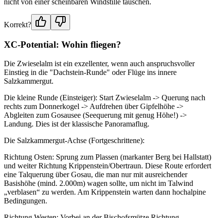
nicht von einer scheinbaren Windstille täuschen.
Korrekt?
XC-Potential: Wohin fliegen?
Die Zwieselalm ist ein exzellenter, wenn auch anspruchsvoller
Einstieg in die "Dachstein-Runde" oder Flüge ins innere
Salzkammergut.
Die kleine Runde (Einsteiger): Start Zwieselalm -> Querung nach
rechts zum Donnerkogel -> Aufdrehen über Gipfelhöhe ->
Abgleiten zum Gosausee (Seequerung mit genug Höhe!) ->
Landung. Dies ist der klassische Panoramaflug.
Die Salzkammergut-Achse (Fortgeschrittene):
Richtung Osten: Sprung zum Plassen (markanter Berg bei Hallstatt)
und weiter Richtung Krippenstein/Obertraun. Diese Route erfordert
eine Talquerung über Gosau, die man nur mit ausreichender
Basishöhe (mind. 2.000m) wagen sollte, um nicht im Talwind
„verblasen“ zu werden. Am Krippenstein warten dann hochalpine
Bedingungen.
Richtung Westen: Vorbei an der Bischofsmütze Richtung