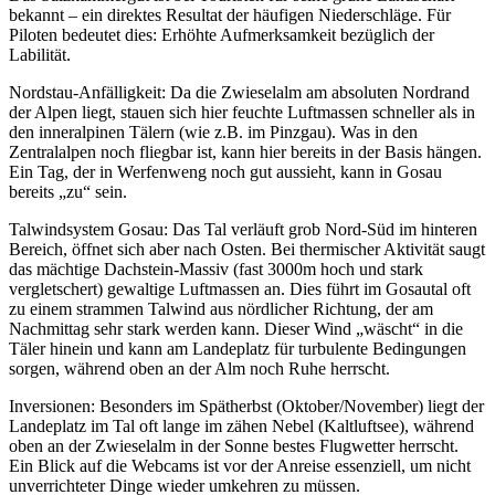
bekannt – ein direktes Resultat der häufigen Niederschläge. Für
Piloten bedeutet dies: Erhöhte Aufmerksamkeit bezüglich der
Labilität.
Nordstau-Anfälligkeit: Da die Zwieselalm am absoluten Nordrand
der Alpen liegt, stauen sich hier feuchte Luftmassen schneller als in
den inneralpinen Tälern (wie z.B. im Pinzgau). Was in den
Zentralalpen noch fliegbar ist, kann hier bereits in der Basis hängen.
Ein Tag, der in Werfenweng noch gut aussieht, kann in Gosau
bereits „zu“ sein.
Talwindsystem Gosau: Das Tal verläuft grob Nord-Süd im hinteren
Bereich, öffnet sich aber nach Osten. Bei thermischer Aktivität saugt
das mächtige Dachstein-Massiv (fast 3000m hoch und stark
vergletschert) gewaltige Luftmassen an. Dies führt im Gosautal oft
zu einem strammen Talwind aus nördlicher Richtung, der am
Nachmittag sehr stark werden kann. Dieser Wind „wäscht“ in die
Täler hinein und kann am Landeplatz für turbulente Bedingungen
sorgen, während oben an der Alm noch Ruhe herrscht.
Inversionen: Besonders im Spätherbst (Oktober/November) liegt der
Landeplatz im Tal oft lange im zähen Nebel (Kaltluftsee), während
oben an der Zwieselalm in der Sonne bestes Flugwetter herrscht.
Ein Blick auf die Webcams ist vor der Anreise essenziell, um nicht
unverrichteter Dinge wieder umkehren zu müssen.