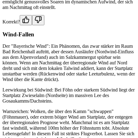
ermöglicht genussvolles Soaren im dynamischen Aufwind, der sich
am Nachmittag oft einstellt.
Korrekt?
Wind-Fallen
Der "Bayerische Wind": Ein Phänomen, das zwar stärker im Raum
Bad Reichenhall auftritt, aber dessen Ausläufer (Nordwind-Einfluss
aus dem Alpenvorland) auch im Salzkammergut spürbar sein
können. Wenn am Nachmittag der überregionale Wind auf Nord
dreht und sich mit dem lokalen Talwind addiert, kann der Startplatz
unstartbar werden (Rückenwind oder starke Leeturbulenz, wenn der
Wind über die Kante drückt).
Leewirkung bei Südwind: Bei Föhn oder starkem Südwind liegt der
Startplatz Zwieselalm (Nordseite) im massiven Lee des
Gosaukamms/Dachsteins.
Warnzeichen: Wolken, die über den Kamm "schwappen"
(Föhnmauer), oder extrem böiger Wind am Startplatz, der entgegen
der überregionalen Prognose weht. Manchmal ist es am Startplatz
fast windstill, während 100m höher der Föhnsturm tobt. Absolute
Lebensgefahr! In diesem Fall ist striktes Flugverbot. Lassen Sie sich