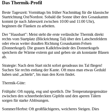
Das Thermik-Profil
Beste Tageszeit: Vormittags bis früher Nachmittag für die klassische
Startrichtung Ost/Nordost. Sobald die Sonne über den Gosaukamm
kommt (je nach Jahreszeit zwischen 10:00 und 11:00 Uhr),
beginnen die Flanken zu arbeiten.
Der "Hausbart": Meist steht die erste verlässliche Thermik direkt
rechts vom Startplatz (Blickrichtung Tal) über den Latschenfeldern
oder etwas weiter draußen Richtung Gosaukamm-Felsen
(Donnerkogel). Die grauen Kalkfelswände des Donnerkogels
speichern die Wärme extrem gut und geben sie als konstante Blasen
ab.
Strategie: Nach dem Start nicht sofort geradeaus ins Tal fliegen!
Suchen Sie rechts entlang der Kante. Oft muss man etwas Geduld
haben und „achteln“, bis man den Kern findet.
Thermik-Güte:
Frühjahr: Oft ruppig, eng und sportlich. Die Temperaturgegensätze
zwischen den schneebedeckten Gipfeln und den aperen Tälern
sorgen für starke Ablösungen.
Sommer/Herbst: Oft großflächigeres, weicheres Steigen. Dies