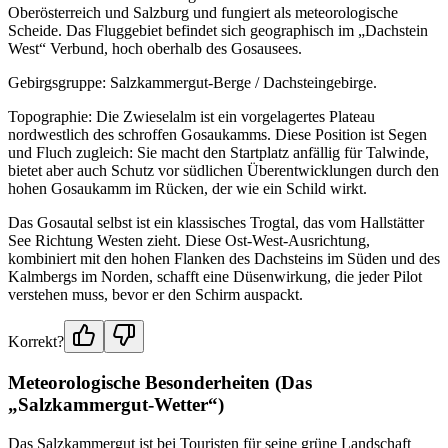
Oberösterreich und Salzburg und fungiert als meteorologische
Scheide. Das Fluggebiet befindet sich geographisch im „Dachstein
West“ Verbund, hoch oberhalb des Gosausees.
Gebirgsgruppe: Salzkammergut-Berge / Dachsteingebirge.
Topographie: Die Zwieselalm ist ein vorgelagertes Plateau
nordwestlich des schroffen Gosaukamms. Diese Position ist Segen
und Fluch zugleich: Sie macht den Startplatz anfällig für Talwinde,
bietet aber auch Schutz vor südlichen Überentwicklungen durch den
hohen Gosaukamm im Rücken, der wie ein Schild wirkt.
Das Gosautal selbst ist ein klassisches Trogtal, das vom Hallstätter
See Richtung Westen zieht. Diese Ost-West-Ausrichtung,
kombiniert mit den hohen Flanken des Dachsteins im Süden und des
Kalmbergs im Norden, schafft eine Düsenwirkung, die jeder Pilot
verstehen muss, bevor er den Schirm auspackt.
Korrekt?
Meteorologische Besonderheiten (Das
„Salzkammergut-Wetter“)
Das Salzkammergut ist bei Touristen für seine grüne Landschaft