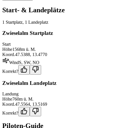
Start- & Landeplätze
1
Startplatz
,
1
Landeplatz
Zwieselalm Startplatz
Start
Höhe
1568
m ü. M.
Koord.
47.5388
,
13.4770
Wind
S, SW, NO
Korrekt?
Zwieselalm Landeplatz
Landung
Höhe
760
m ü. M.
Koord.
47.5564
,
13.5169
Korrekt?
Piloten-Guide