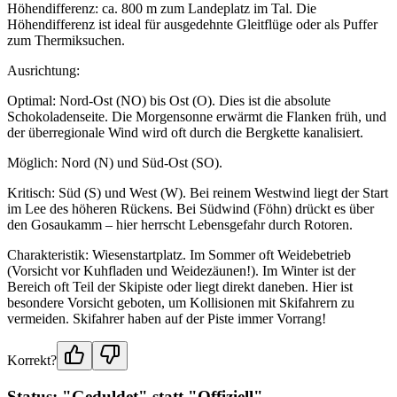
Höhendifferenz: ca. 800 m zum Landeplatz im Tal. Die
Höhendifferenz ist ideal für ausgedehnte Gleitflüge oder als Puffer
zum Thermiksuchen.
Ausrichtung:
Optimal: Nord-Ost (NO) bis Ost (O). Dies ist die absolute
Schokoladenseite. Die Morgensonne erwärmt die Flanken früh, und
der überregionale Wind wird oft durch die Bergkette kanalisiert.
Möglich: Nord (N) und Süd-Ost (SO).
Kritisch: Süd (S) und West (W). Bei reinem Westwind liegt der Start
im Lee des höheren Rückens. Bei Südwind (Föhn) drückt es über
den Gosaukamm – hier herrscht Lebensgefahr durch Rotoren.
Charakteristik: Wiesenstartplatz. Im Sommer oft Weidebetrieb
(Vorsicht vor Kuhfladen und Weidezäunen!). Im Winter ist der
Bereich oft Teil der Skipiste oder liegt direkt daneben. Hier ist
besondere Vorsicht geboten, um Kollisionen mit Skifahrern zu
vermeiden. Skifahrer haben auf der Piste immer Vorrang!
Korrekt?
Status: "Geduldet" statt "Offiziell"