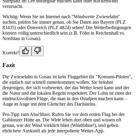
Startplatz im Lee unfliegbar machen kann oder Rückenwind
verursacht.
Wichtig: Wenn Sie im Internet nach "Windwerte Zwieselalm"
suchen, prüfen Sie immer genau, ob Sie Daten aus Bayern (PLZ
83435) oder Österreich (PLZ 4824) sehen! Die Wetterbedingungen
können völlig unterschiedlich sein (z.B. Föhn in Reichenhall vs.
Nordstau in Gosau).
Korrekt?
Fazit
Die Zwieselalm in Gosau ist kein Fluggebiet für "Konsum-Piloten",
die einfach nur schnell runterkommen wollen. Sie belohnt
denjenigen, der sich vorbereitet, der das Wetter lesen kann und der
die Natur und die lokalen Regeln respektiert. Der Lohn ist einer der
eindrucksvollsten Flüge, die man in den Ostalpen machen kann –
Auge in Auge mit dem Gletscher des Dachsteins.
Pro-Tipp zum Abschluss: Rufen Sie vor dem ersten Flug bei der
Gablonzer Hütte an. Die Wirte leben dort oben und wissen oft
genau, wie der Wind wirklich bläst (Windfahne!), und geben
ehrlichere Auskunft als jede interpolierte Wetter-App.