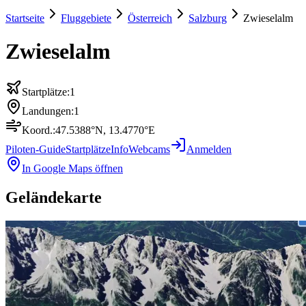
Startseite
Fluggebiete
Österreich
Salzburg
Zwieselalm
Zwieselalm
Startplätze:
1
Landungen:
1
Koord.:
47.5388
°N,
13.4770
°E
Piloten-Guide
Startplätze
Info
Webcams
Anmelden
In Google Maps öffnen
Geländekarte