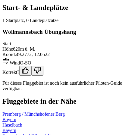
Start- & Landeplätze
1
Startplatz
,
0
Landeplatz
ätze
Wöllmannsbach Übungshang
Start
Höhe
620
m ü. M.
Koord.
49.2772
,
12.0522
Wind
O-SO
Korrekt?
Für dieses Fluggebiet ist noch kein ausführlicher Piloten-Guide
verfügbar.
Fluggebiete in der Nähe
Premberg / Münchshofener Berg
Bayern
Haselbach
Bayern