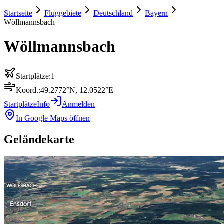
Startseite
Fluggebiete
Deutschland
Bayern
Wöllmannsbach
Wöllmannsbach
Startplätze:
1
Koord.:
49.2772
°N,
12.0522
°E
Startplätze
Info
Anmelden
In Google Maps öffnen
Geländekarte