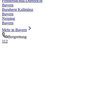
Fensterbachtal-Dürnsricht
Bayern
Burgberg Kallmünz
Bayern
Nerping
Bayern
Mehr in
Bayern
Bergrettung
112