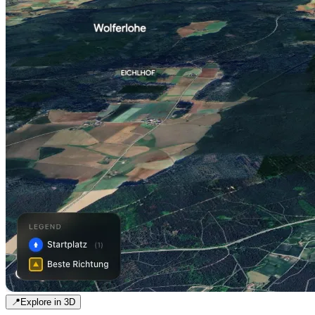
📍
Explore in 3D