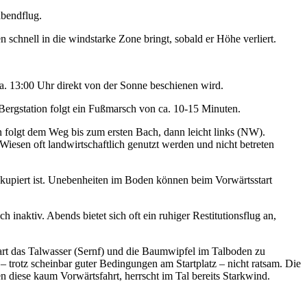
abendflug.
n schnell in die windstarke Zone bringt, sobald er Höhe verliert.
 ca. 13:00 Uhr direkt von der Sonne beschienen wird.
r Bergstation folgt ein Fußmarsch von ca. 10-15 Minuten.
n folgt dem Weg bis zum ersten Bach, dann leicht links (NW).
Wiesen oft landwirtschaftlich genutzt werden und nicht betreten
nde kupiert ist. Unebenheiten im Boden können beim Vorwärtsstart
inaktiv. Abends bietet sich oft ein ruhiger Restitutionsflug an,
 Start das Talwasser (Sernf) und die Baumwipfel im Talboden zu
 trotz scheinbar guter Bedingungen am Startplatz – nicht ratsam. Die
n diese kaum Vorwärtsfahrt, herrscht im Tal bereits Starkwind.