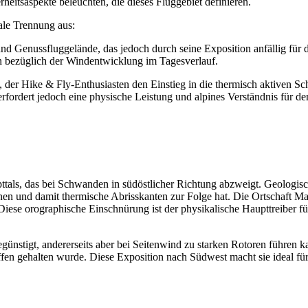
rheitsaspekte beleuchten, die dieses Fluggebiet definieren.
ale Trennung aus:
 Genussfluggelände, das jedoch durch seine Exposition anfällig für den
en bezüglich der Windentwicklung im Tagesverlauf.
 der Hike & Fly-Enthusiasten den Einstieg in die thermisch aktiven Sch
fordert jedoch eine physische Leistung und alpines Verständnis für den
upttals, das bei Schwanden in südöstlicher Richtung abzweigt. Geologis
 und damit thermische Abrisskanten zur Folge hat. Die Ortschaft Mat
. Diese orographische Einschnürung ist der physikalische Haupttreiber 
egünstigt, andererseits aber bei Seitenwind zu starken Rotoren führen k
ffen gehalten wurde. Diese Exposition nach Südwest macht sie ideal fü