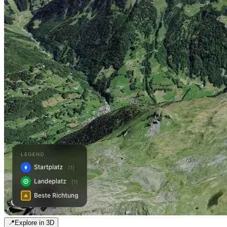
📍
Explore in 3D