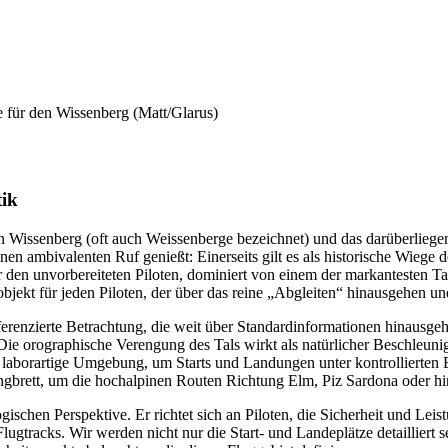
e für den Wissenberg (Matt/Glarus)
tik
n Wissenberg (oft auch Weissenberge bezeichnet) und das darüberliege
inen ambivalenten Ruf genießt: Einerseits gilt es als historische Wieg
in für den unvorbereiteten Piloten, dominiert von einem der markantest
objekt für jeden Piloten, der über das reine „Abgleiten“ hinausgehen
ferenzierte Betrachtung, die weit über Standardinformationen hinausge
Die orographische Verengung des Tals wirkt als natürlicher Beschleunige
st laborartige Umgebung, um Starts und Landungen unter kontrollierten B
ngbrett, um die hochalpinen Routen Richtung Elm, Piz Sardona oder hin
gischen Perspektive. Er richtet sich an Piloten, die Sicherheit und Leis
tracks. Wir werden nicht nur die Start- und Landeplätze detailliert 