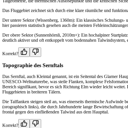
Talgeometrie, die thermischen Auslösepunkte und die kritischen Siche
Das Fluggebiet zeichnet sich durch eine klare räumliche und funktion
Der untere Sektor (Wissenberg, 1360m): Ein klassisches Schulungs- und
hier passieren statistisch gesehen auch die meisten Fehleinschätzung
Der obere Sektor (Sunnenhörnli, 2010m+): Ein hochalpiner Startplatz,
deutlich aktiver und oft entkoppelt vom bodennahen Talwindsystem, er
Korrekt?
Topographie des Sernftals
Das Sernftal, auch Kleintal genannt, ist ein Seitental des Glarner Ha
UNESCO-Weltnaturerbe, was steile Flanken, komplexe Felsformationen
Bereich signifikant, bevor es sich Richtung Elm wieder leicht weitet
Fluggebieten in breiteren Tälern.
Die Talflanken steigen steil an, was einerseits thermische Aufwinde b
(orographisch links), die durch Jahrhunderte lange Bewirtschaftung o
frontal gegen den einfließenden Talwind aus dem Haupttal.
Korrekt?