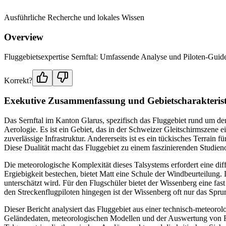
Ausführliche Recherche und lokales Wissen
Overview
Fluggebietsexpertise Sernftal: Umfassende Analyse und Piloten-Guid
Korrekt?
Exekutive Zusammenfassung und Gebietscharakteris
Das Sernftal im Kanton Glarus, spezifisch das Fluggebiet rund um de
Aerologie. Es ist ein Gebiet, das in der Schweizer Gleitschirmszene e
zuverlässige Infrastruktur. Andererseits ist es ein tückisches Terra
Diese Dualität macht das Fluggebiet zu einem faszinierenden Studien
Die meteorologische Komplexität dieses Talsystems erfordert eine dif
Ergiebigkeit bestechen, bietet Matt eine Schule der Windbeurteilung. 
unterschätzt wird. Für den Flugschüler bietet der Wissenberg eine fa
den Streckenflugpiloten hingegen ist der Wissenberg oft nur das Spru
Dieser Bericht analysiert das Fluggebiet aus einer technisch-meteorolo
Geländedaten, meteorologischen Modellen und der Auswertung von Flug