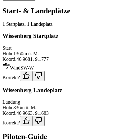
Start- & Landeplätze
1
Startplatz
,
1
Landeplatz
Wissenberg Startplatz
Start
Höhe
1360
m ü. M.
Koord.
46.9681
,
9.1777
Wind
SW-W
Korrekt?
Wissenberg Landeplatz
Landung
Höhe
836
m ü. M.
Koord.
46.9663
,
9.1683
Korrekt?
Piloten-Guide