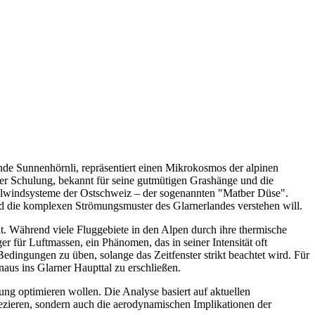
nde Sunnenhörnli, repräsentiert einen Mikrokosmos der alpinen
e der Schulung, bekannt für seine gutmütigen Grashänge und die
en Talwindsysteme der Ostschweiz – der sogenannten "Matber Düse".
 und die komplexen Strömungsmuster des Glarnerlandes verstehen will.
ht. Während viele Fluggebiete in den Alpen durch ihre thermische
r für Luftmassen, ein Phänomen, das in seiner Intensität oft
edingungen zu üben, solange das Zeitfenster strikt beachtet wird. Für
aus ins Glarner Haupttal zu erschließen.
tung optimieren wollen. Die Analyse basiert auf aktuellen
sezieren, sondern auch die aerodynamischen Implikationen der