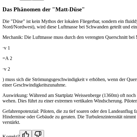
Das Phänomen der "Matt-Düse"
Die "Düse" ist kein Mythos der lokalen Fliegerbar, sondern ein fluid
Nord/Nordwest), wird diese Luftmasse bei Schwanden geteilt und ein T
Mechanik: Die Luftmasse muss durch den verengten Querschnitt bei M
⋅v 1 ​
=A 2 ​
⋅v 2 ​
) muss sich die Strömungsgeschwindigkeit v erhöhen, wenn der Quersc
einer Geschwindigkeitszunahme.
Auswirkung: Während am Startplatz Weissenberge (1360m) oft noch s
wehen. Dies führt zu einer extremen vertikalen Windscherung. Piloten
Gefahrenpotenzial: Piloten, die zu tief soaren oder den Landeanflug f
Hindernisse oder Gebäude zu geraten. Die Turbulenzintensität nimmt
verstärkt.
Korrekt?