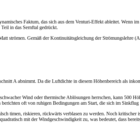
dynamisches Faktum, das sich aus dem Venturi-Effekt ableitet. Wenn im 
eil in das Sernftal gedrückt.
att strömen. Gemäß der Kontinuitätsgleichung der Strömungslehre (A 1
hnitt A abnimmt. Da die Luftdichte in diesem Höhenbereich als inkompr
chwacher Wind oder thermische Ablösungen herrschen, kann 500 Höhenm
 berichten oft von ruhigen Bedingungen am Start, die sich im Sinkflug
alsch timen, riskieren, rückwärts verblasen zu werden. Noch kritischer 
 quadratisch mit der Windgeschwindigkeit zu, was bedeutet, dass berei