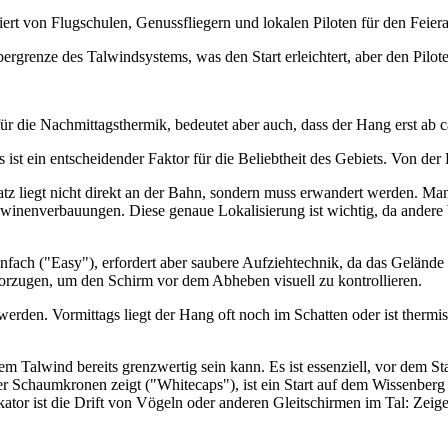
tiert von Flugschulen, Genussfliegern und lokalen Piloten für den Feier
ergrenze des Talwindsystems, was den Start erleichtert, aber den Pilote
für die Nachmittagsthermik, bedeutet aber auch, dass der Hang erst ab
ist ein entscheidender Faktor für die Beliebtheit des Gebiets. Von de
tz liegt nicht direkt an der Bahn, sondern muss erwandert werden. Ma
Lawinenverbauungen. Diese genaue Lokalisierung ist wichtig, da andere 
iv einfach ("Easy"), erfordert aber saubere Aufziehtechnik, da das Gelä
bevorzugen, um den Schirm vor dem Abheben visuell zu kontrollieren.
rden. Vormittags liegt der Hang oft noch im Schatten oder ist thermisch 
arkem Talwind bereits grenzwertig sein kann. Es ist essenziell, vor dem
 Schaumkronen zeigt ("Whitecaps"), ist ein Start auf dem Wissenberg –
kator ist die Drift von Vögeln oder anderen Gleitschirmen im Tal: Zeige