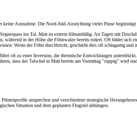
 hier keine Ausnahme. Die Nord-Süd-Ausrichtung vieler Pässe begünstig
Segnespass ins Tal. Matt ist extrem föhnanfällig. An Tagen mit Druckdi
en, während in der Höhe die Föhnwalze bereits rotiert. Oft bildet sich
issen: Wenn der Föhn durchbricht, geschieht dies oft schlagartig und m
s führt oft zu einer Inversion, die thermische Entwicklungen unterdrückt.
ren, dass der Talwind in Matt bereits am Vormittag "ruppig" wird und 
e Pilotenprofile ansprechen und verschiedene strategische Herangehensw
gischen Situation und dem geplanten Flugziel abhängen.