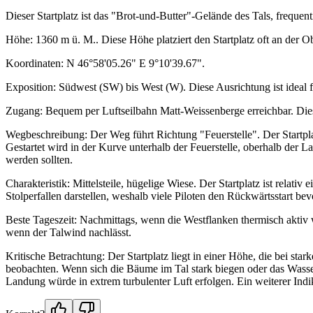
Dieser Startplatz ist das "Brot-und-Butter"-Gelände des Tals, frequen
Höhe: 1360 m ü. M.. Diese Höhe platziert den Startplatz oft an der Ob
Koordinaten: N 46°58'05.26" E 9°10'39.67".
Exposition: Südwest (SW) bis West (W). Diese Ausrichtung ist ideal 
Zugang: Bequem per Luftseilbahn Matt-Weissenberge erreichbar. Dies 
Wegbeschreibung: Der Weg führt Richtung "Feuerstelle". Der Startpla
Gestartet wird in der Kurve unterhalb der Feuerstelle, oberhalb der 
werden sollten.
Charakteristik: Mittelsteile, hügelige Wiese. Der Startplatz ist relat
Stolperfallen darstellen, weshalb viele Piloten den Rückwärtsstart 
Beste Tageszeit: Nachmittags, wenn die Westflanken thermisch aktiv we
wenn der Talwind nachlässt.
Kritische Betrachtung: Der Startplatz liegt in einer Höhe, die bei st
beobachten. Wenn sich die Bäume im Tal stark biegen oder das Wasser
Landung würde in extrem turbulenter Luft erfolgen. Ein weiterer Indi