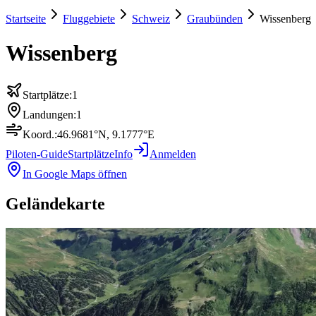
Startseite
Fluggebiete
Schweiz
Graubünden
Wissenberg
Wissenberg
Startplätze:
1
Landungen:
1
Koord.:
46.9681
°N,
9.1777
°E
Piloten-Guide
Startplätze
Info
Anmelden
In Google Maps öffnen
Geländekarte