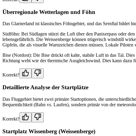
Überregionale Wetterlagen und Föhn
Das Glarnerland ist klassisches Föhngebiet, und das Sernftal bildet
Südföhn: Bei Südlagen stürzt die Luft über den Panixerpass oder den 
lebensgefährlich. Die Weissenberge können trügerisch windstill wirk
Gipfeln, die als visuelle Warnzeichen dienen müssen. Lokale Piloten w
Bise (Nordost): Die Bise drückt oft kalte, stabile Luft in das Tal. Die
Richtung weht wie der thermische Ausgleichswind. Dies kann dazu füh
Korrekt?
Detaillierte Analyse der Startplätze
Das Fluggebiet bietet zwei primäre Startoptionen, die unterschiedlich
Bequemlichkeit (Bahn vs. Laufen), sondern primär von der meteorolo
Korrekt?
Startplatz Wissenberg (Weissenberge)