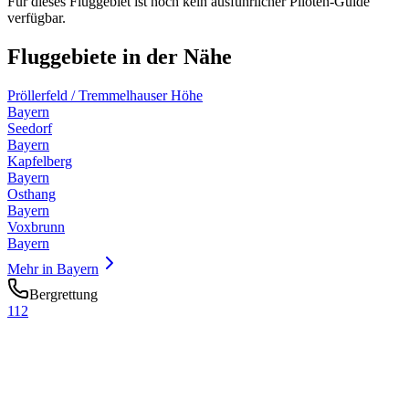
Für dieses Fluggebiet ist noch kein ausführlicher Piloten-Guide
verfügbar.
Fluggebiete in der Nähe
Pröllerfeld / Tremmelhauser Höhe
Bayern
Seedorf
Bayern
Kapfelberg
Bayern
Osthang
Bayern
Voxbrunn
Bayern
Mehr in
Bayern
Bergrettung
112