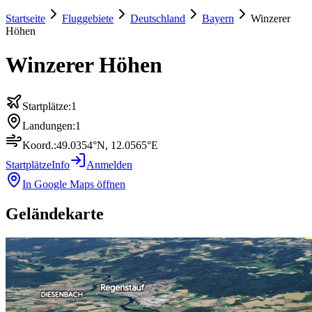
Startseite
Fluggebiete
Deutschland
Bayern
Winzerer
Höhen
Winzerer Höhen
Startplätze:
1
Landungen:
1
Koord.:
49.0354
°N,
12.0565
°E
Startplätze
Info
Anmelden
In Google Maps öffnen
Geländekarte