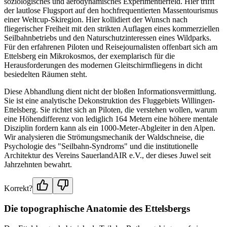
soziologisches und aerodynamisches Experimentierfeld. Hier trifft
der lautlose Flugsport auf den hochfrequentierten Massentourismus
einer Weltcup-Skiregion. Hier kollidiert der Wunsch nach
fliegerischer Freiheit mit den strikten Auflagen eines kommerziellen
Seilbahnbetriebs und den Naturschutzinteressen eines Wildparks.
Für den erfahrenen Piloten und Reisejournalisten offenbart sich am
Ettelsberg ein Mikrokosmos, der exemplarisch für die
Herausforderungen des modernen Gleitschirmfliegens in dicht
besiedelten Räumen steht.
Diese Abhandlung dient nicht der bloßen Informationsvermittlung.
Sie ist eine analytische Dekonstruktion des Fluggebiets Willingen-
Ettelsberg. Sie richtet sich an Piloten, die verstehen wollen, warum
eine Höhendifferenz von lediglich 164 Metern eine höhere mentale
Disziplin fordern kann als ein 1000-Meter-Abgleiter in den Alpen.
Wir analysieren die Strömungsmechanik der Waldschneise, die
Psychologie des "Seilbahn-Syndroms" und die institutionelle
Architektur des Vereins SauerlandAIR e.V., der dieses Juwel seit
Jahrzehnten bewahrt.
Korrekt?
Die topographische Anatomie des Ettelsbergs