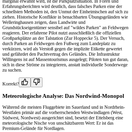
marginal erwähnt wird, ist die Parkplatzsituation. In Foren und
Erfahrungsberichten wird deutlich, dass falsches Parken eine der
schnellsten Methoden ist, den Unmut der Einheimischen auf sich zu
ziehen. Historische Konflikte in benachbarten Übungsgeländen wie
Welleringhausen zeigen, dass Landwirte und
Grundstückseigentümer sensibel auf "wildes Parken" an Feldwegen
reagieren. Der erfahrene Pilot nutzt ausschließlich die offiziellen
Großparkplätze an der Talstation (Zur Hoppecke 5). Der Versuch,
durch Parken an Feldwegen den Fußweg zum Landeplatz zu
verkürzen, wird als Verstoß gegen die implizite Etikette gewertet
und gefährdet den Pachtvertrag des Geländes. Die Infrastruktur
Willingens ist auf Massentourismus ausgelegt; Piloten tun gut daran,
sich in diese Ströme zu integrieren, anstatt individuelle Sonderwege
zu suchen.
Korrekt?
Meteorologische Analyse: Das Nordwind-Monopol
Während die meisten Fluggebiete im Sauerland und in Nordrhein-
Westfalen primär auf die vorherrschenden Westwindlagen (West,
Südwest, Nordwest) ausgerichtet sind, besetzt der Ettelsberg eine
meteorologische Nische von unschätzbarem Wert: Er ist das
Premium-Gelände für Nordlagen.