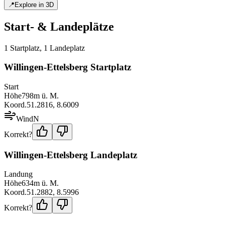
📍
Explore in 3D
Start- & Landeplätze
1
Startplatz
,
1
Landeplatz
Willingen-Ettelsberg Startplatz
Start
Höhe
798
m ü. M.
Koord.
51.2816
,
8.6009
Wind
N
Korrekt?
Willingen-Ettelsberg Landeplatz
Landung
Höhe
634
m ü. M.
Koord.
51.2882
,
8.5996
Korrekt?