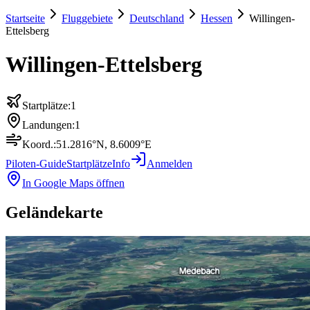
Startseite
Fluggebiete
Deutschland
Hessen
Willingen-
Ettelsberg
Willingen-Ettelsberg
Startplätze:
1
Landungen:
1
Koord.:
51.2816
°N,
8.6009
°E
Piloten-Guide
Startplätze
Info
Anmelden
In Google Maps öffnen
Geländekarte