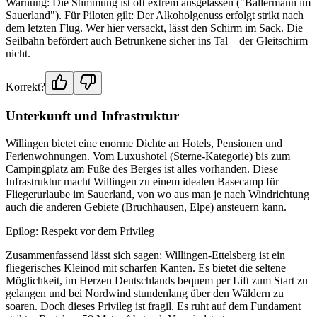
Warnung: Die Stimmung ist oft extrem ausgelassen ("Ballermann im
Sauerland"). Für Piloten gilt: Der Alkoholgenuss erfolgt strikt nach
dem letzten Flug. Wer hier versackt, lässt den Schirm im Sack. Die
Seilbahn befördert auch Betrunkene sicher ins Tal – der Gleitschirm
nicht.
Korrekt?
Unterkunft und Infrastruktur
Willingen bietet eine enorme Dichte an Hotels, Pensionen und
Ferienwohnungen. Vom Luxushotel (Sterne-Kategorie) bis zum
Campingplatz am Fuße des Berges ist alles vorhanden. Diese
Infrastruktur macht Willingen zu einem idealen Basecamp für
Fliegerurlaube im Sauerland, von wo aus man je nach Windrichtung
auch die anderen Gebiete (Bruchhausen, Elpe) ansteuern kann.
Epilog: Respekt vor dem Privileg
Zusammenfassend lässt sich sagen: Willingen-Ettelsberg ist ein
fliegerisches Kleinod mit scharfen Kanten. Es bietet die seltene
Möglichkeit, im Herzen Deutschlands bequem per Lift zum Start zu
gelangen und bei Nordwind stundenlang über den Wäldern zu
soaren. Doch dieses Privileg ist fragil. Es ruht auf dem Fundament