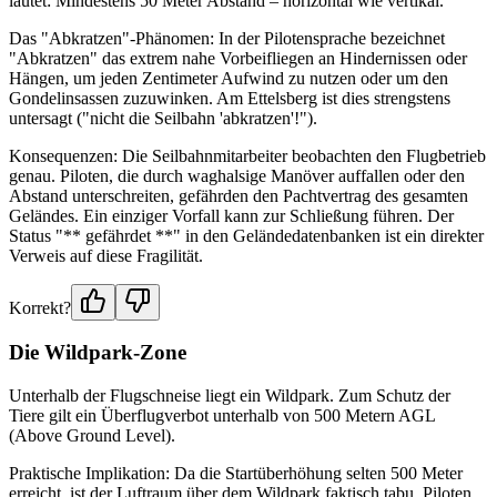
lautet: Mindestens 50 Meter Abstand – horizontal wie vertikal.
Das "Abkratzen"-Phänomen: In der Pilotensprache bezeichnet
"Abkratzen" das extrem nahe Vorbeifliegen an Hindernissen oder
Hängen, um jeden Zentimeter Aufwind zu nutzen oder um den
Gondelinsassen zuzuwinken. Am Ettelsberg ist dies strengstens
untersagt ("nicht die Seilbahn 'abkratzen'!").
Konsequenzen: Die Seilbahnmitarbeiter beobachten den Flugbetrieb
genau. Piloten, die durch waghalsige Manöver auffallen oder den
Abstand unterschreiten, gefährden den Pachtvertrag des gesamten
Geländes. Ein einziger Vorfall kann zur Schließung führen. Der
Status "** gefährdet **" in den Geländedatenbanken ist ein direkter
Verweis auf diese Fragilität.
Korrekt?
Die Wildpark-Zone
Unterhalb der Flugschneise liegt ein Wildpark. Zum Schutz der
Tiere gilt ein Überflugverbot unterhalb von 500 Metern AGL
(Above Ground Level).
Praktische Implikation: Da die Startüberhöhung selten 500 Meter
erreicht, ist der Luftraum über dem Wildpark faktisch tabu. Piloten