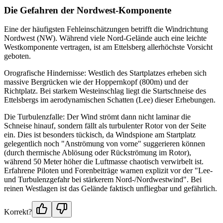
Die Gefahren der Nordwest-Komponente
Eine der häufigsten Fehleinschätzungen betrifft die Windrichtung
Nordwest (NW). Während viele Nord-Gelände auch eine leichte
Westkomponente vertragen, ist am Ettelsberg allerhöchste Vorsicht
geboten.
Orografische Hindernisse: Westlich des Startplatzes erheben sich
massive Bergrücken wie der Hoppernkopf (800m) und der
Richtplatz. Bei starkem Westeinschlag liegt die Startschneise des
Ettelsbergs im aerodynamischen Schatten (Lee) dieser Erhebungen.
Die Turbulenzfalle: Der Wind strömt dann nicht laminar die
Schneise hinauf, sondern fällt als turbulenter Rotor von der Seite
ein. Dies ist besonders tückisch, da Windspione am Startplatz
gelegentlich noch "Anströmung von vorne" suggerieren können
(durch thermische Ablösung oder Rückströmung im Rotor),
während 50 Meter höher die Luftmasse chaotisch verwirbelt ist.
Erfahrene Piloten und Forenbeiträge warnen explizit vor der "Lee-
und Turbulenzgefahr bei stärkerem Nord-/Nordwestwind". Bei
reinen Westlagen ist das Gelände faktisch unfliegbar und gefährlich.
Korrekt?