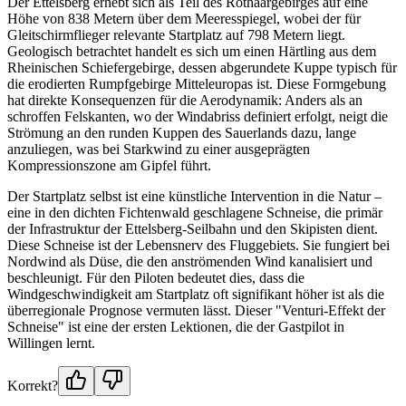
Der Ettelsberg erhebt sich als Teil des Rothaargebirges auf eine
Höhe von 838 Metern über dem Meeresspiegel, wobei der für
Gleitschirmflieger relevante Startplatz auf 798 Metern liegt.
Geologisch betrachtet handelt es sich um einen Härtling aus dem
Rheinischen Schiefergebirge, dessen abgerundete Kuppe typisch für
die erodierten Rumpfgebirge Mitteleuropas ist. Diese Formgebung
hat direkte Konsequenzen für die Aerodynamik: Anders als an
schroffen Felskanten, wo der Windabriss definiert erfolgt, neigt die
Strömung an den runden Kuppen des Sauerlands dazu, lange
anzuliegen, was bei Starkwind zu einer ausgeprägten
Kompressionszone am Gipfel führt.
Der Startplatz selbst ist eine künstliche Intervention in die Natur –
eine in den dichten Fichtenwald geschlagene Schneise, die primär
der Infrastruktur der Ettelsberg-Seilbahn und den Skipisten dient.
Diese Schneise ist der Lebensnerv des Fluggebiets. Sie fungiert bei
Nordwind als Düse, die den anströmenden Wind kanalisiert und
beschleunigt. Für den Piloten bedeutet dies, dass die
Windgeschwindigkeit am Startplatz oft signifikant höher ist als die
überregionale Prognose vermuten lässt. Dieser "Venturi-Effekt der
Schneise" ist eine der ersten Lektionen, die der Gastpilot in
Willingen lernt.
Korrekt?