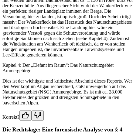
mit Weiden und altem Baumbestand auf ca. 1.150 m Höhe, kurz vor
der Kenzenhütte. Aus fliegerischer Sicht wirkt der Wankerfleck wie
ein perfekter, riesiger Landeplatz inmitten der Berge. Die
Versuchung, hier zu landen, ist optisch groß. Doch der Schein trügt
massiv: Der Wankerfleck ist das Herzstück des Naturschutzgebietes
und ökologisch hochsensibel. Eine Landung hier wäre ein
gravierender Verstoß gegen die Schutzverordnung und würde
sofortige Sanktionen nach sich ziehen (siehe Kapitel 4). Zudem ist
die Windsituation am Wankerfleck oft tückisch, da er von steilen
Hängen umgeben ist, die unvorhersehbare Talwindsysteme und
Lee-Effekte generieren können.
Kapitel 4: Der „Elefant im Raum“: Das Naturschutzgebiet
Ammergebirge
Dies ist der wichtigste und kritischste Abschnitt dieses Reports. Wer
den Weinkopf im Allgäu recherchiert, stößt unweigerlich auf das
Naturschutzgebiet (NSG) Ammergebirge. Es ist mit ca. 28.000
Hektar eines der größten und strengsten Schutzgebiete in den
bayerischen Alpen.
Korrekt?
Die Rechtslage: Eine forensische Analyse von § 4