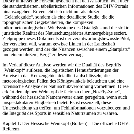
Dieser umfassende Forschungsbericht hat den Anspruch, weit über
die standardisierten, tabellarischen Informationen des DHV-Portals
hinauszugehen. Er versteht sich nicht nur als bloßer
„Geländeguide“, sondern als eine detaillierte Studie, die die
topographischen Gegebenheiten, die komplexen
mikrometeorologischen Windsysteme des Ostallgäus und die strikte
juristische Realität des Naturschutzgebietes Ammergebirge seziert.
Zielgruppe dieses Dokuments ist der verantwortungsbewusste Pilot,
der verstehen will, warum gewisse Linien in der Landschaft
gezogen werden, und der die Nuancen zwischen einem „Startplatz“
und einem bloßen „Berg“ zu lesen vermag.
Im Verlauf dieser Analyse werden wir die Dualität des Begriffs
„Weinkopf“ auflösen, die logistischen Herausforderungen der
Anreise in das Kenzengebiet detailliert aufschlüsseln, die
meteorologischen Fallen des Königswinkels beleuchten und eine
forensische Analyse der Naturschutzverordnung vornehmen. Diese
erklärt den alpinen Weinkopf de facto zu einer „No-Fly-Zone“,
während der hessische Namensvetter einen geregelten, wenn auch
unspektakulären Flugbetrieb bietet. Es ist essenziell, diese
Unterscheidung zu treffen, um Fehlinformationen vorzubeugen und
die Integrität des Sports in sensiblen Naturräumen zu wahren.
Kapitel 1: Der Hessische Weinkopf (Borken) – Die offizielle DHV-
Referenz