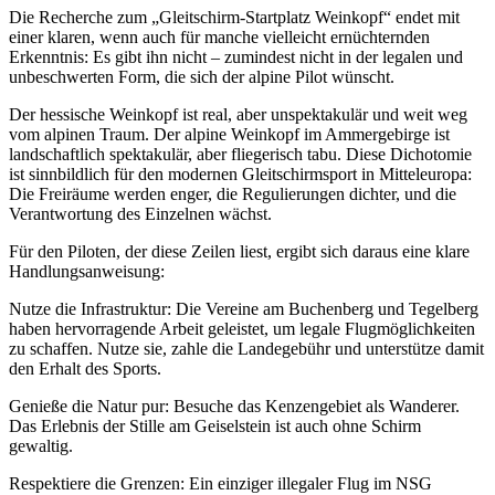
Die Recherche zum „Gleitschirm-Startplatz Weinkopf“ endet mit
einer klaren, wenn auch für manche vielleicht ernüchternden
Erkenntnis: Es gibt ihn nicht – zumindest nicht in der legalen und
unbeschwerten Form, die sich der alpine Pilot wünscht.
Der hessische Weinkopf ist real, aber unspektakulär und weit weg
vom alpinen Traum. Der alpine Weinkopf im Ammergebirge ist
landschaftlich spektakulär, aber fliegerisch tabu. Diese Dichotomie
ist sinnbildlich für den modernen Gleitschirmsport in Mitteleuropa:
Die Freiräume werden enger, die Regulierungen dichter, und die
Verantwortung des Einzelnen wächst.
Für den Piloten, der diese Zeilen liest, ergibt sich daraus eine klare
Handlungsanweisung:
Nutze die Infrastruktur: Die Vereine am Buchenberg und Tegelberg
haben hervorragende Arbeit geleistet, um legale Flugmöglichkeiten
zu schaffen. Nutze sie, zahle die Landegebühr und unterstütze damit
den Erhalt des Sports.
Genieße die Natur pur: Besuche das Kenzengebiet als Wanderer.
Das Erlebnis der Stille am Geiselstein ist auch ohne Schirm
gewaltig.
Respektiere die Grenzen: Ein einziger illegaler Flug im NSG