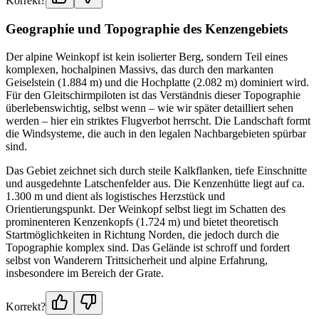
Korrekt?
Geographie und Topographie des Kenzengebiets
Der alpine Weinkopf ist kein isolierter Berg, sondern Teil eines
komplexen, hochalpinen Massivs, das durch den markanten
Geiselstein (1.884 m) und die Hochplatte (2.082 m) dominiert wird.
Für den Gleitschirmpiloten ist das Verständnis dieser Topographie
überlebenswichtig, selbst wenn – wie wir später detailliert sehen
werden – hier ein striktes Flugverbot herrscht. Die Landschaft formt
die Windsysteme, die auch in den legalen Nachbargebieten spürbar
sind.
Das Gebiet zeichnet sich durch steile Kalkflanken, tiefe Einschnitte
und ausgedehnte Latschenfelder aus. Die Kenzenhütte liegt auf ca.
1.300 m und dient als logistisches Herzstück und
Orientierungspunkt. Der Weinkopf selbst liegt im Schatten des
prominenteren Kenzenkopfs (1.724 m) und bietet theoretisch
Startmöglichkeiten in Richtung Norden, die jedoch durch die
Topographie komplex sind. Das Gelände ist schroff und fordert
selbst von Wanderern Trittsicherheit und alpine Erfahrung,
insbesondere im Bereich der Grate.
Korrekt?