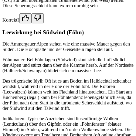
(Ost) auf den überregionalen Gradientenwind (oft West) treffen.
Diese Scherungsschicht kann extrem unruhig sein.
Korrekt?
Leewirkung bei Südwind (Föhn)
Die Ammergauer Alpen stehen wie eine massive Mauer gegen den
Süden. Die Hochplatte und der Geiselstein ragen steil auf.
Föhnmauer: Bei Föhnlagen (Südwind) staut sich die Luft südlich
der Alpen und stürzt dann über die Kämme herab. Auf der Nordseite
(Halblech/Schwangau) bildet sich ein massives Lee.
Das trügerische Idyll: Oft ist es am Boden im Halblechtal scheinbar
windstill, während in der Höhe der Föhn tobt. Die Rotoren
(Leewalzen) können weit ins Flachland hinausreichen. Ein Start am
Buchenberg (legal) kann bei Föhntendenz lebensgefährlich sein, da
der Pilot nach dem Start in die turbulente Scherschicht aufsteigt, wo
der Südwind auf den Talwind trifft.
Indikatoren: Typische Anzeichen sind linsenförmige Wolken
(Lenticularis) über den Gipfeln oder ein „Föhnfenster“ (blauer
Himmel) im Süden, während im Norden Wolkenwände stehen. Die
Windmesswerte am Tegelberg und Breitenberg (oft online abrufbar