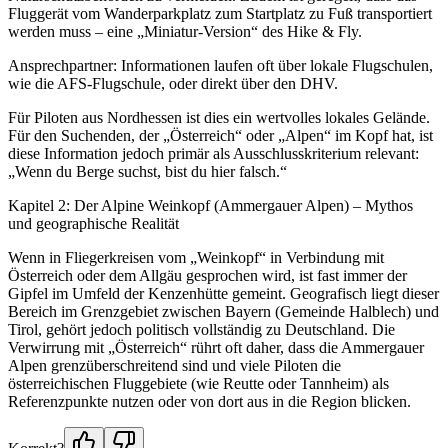
Fluggerät vom Wanderparkplatz zum Startplatz zu Fuß transportiert
werden muss – eine „Miniatur-Version“ des Hike & Fly.
Ansprechpartner: Informationen laufen oft über lokale Flugschulen,
wie die AFS-Flugschule, oder direkt über den DHV.
Für Piloten aus Nordhessen ist dies ein wertvolles lokales Gelände.
Für den Suchenden, der „Österreich“ oder „Alpen“ im Kopf hat, ist
diese Information jedoch primär als Ausschlusskriterium relevant:
„Wenn du Berge suchst, bist du hier falsch.“
Kapitel 2: Der Alpine Weinkopf (Ammergauer Alpen) – Mythos
und geographische Realität
Wenn in Fliegerkreisen vom „Weinkopf“ in Verbindung mit
Österreich oder dem Allgäu gesprochen wird, ist fast immer der
Gipfel im Umfeld der Kenzenhütte gemeint. Geografisch liegt dieser
Bereich im Grenzgebiet zwischen Bayern (Gemeinde Halblech) und
Tirol, gehört jedoch politisch vollständig zu Deutschland. Die
Verwirrung mit „Österreich“ rührt oft daher, dass die Ammergauer
Alpen grenzüberschreitend sind und viele Piloten die
österreichischen Fluggebiete (wie Reutte oder Tannheim) als
Referenzpunkte nutzen oder von dort aus in die Region blicken.