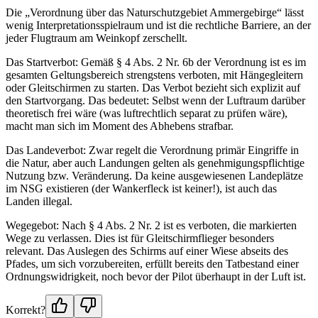
Die „Verordnung über das Naturschutzgebiet Ammergebirge“ lässt
wenig Interpretationsspielraum und ist die rechtliche Barriere, an der
jeder Flugtraum am Weinkopf zerschellt.
Das Startverbot: Gemäß § 4 Abs. 2 Nr. 6b der Verordnung ist es im
gesamten Geltungsbereich strengstens verboten, mit Hängegleitern
oder Gleitschirmen zu starten. Das Verbot bezieht sich explizit auf
den Startvorgang. Das bedeutet: Selbst wenn der Luftraum darüber
theoretisch frei wäre (was luftrechtlich separat zu prüfen wäre),
macht man sich im Moment des Abhebens strafbar.
Das Landeverbot: Zwar regelt die Verordnung primär Eingriffe in
die Natur, aber auch Landungen gelten als genehmigungspflichtige
Nutzung bzw. Veränderung. Da keine ausgewiesenen Landeplätze
im NSG existieren (der Wankerfleck ist keiner!), ist auch das
Landen illegal.
Wegegebot: Nach § 4 Abs. 2 Nr. 2 ist es verboten, die markierten
Wege zu verlassen. Dies ist für Gleitschirmflieger besonders
relevant. Das Auslegen des Schirms auf einer Wiese abseits des
Pfades, um sich vorzubereiten, erfüllt bereits den Tatbestand einer
Ordnungswidrigkeit, noch bevor der Pilot überhaupt in der Luft ist.
Korrekt?