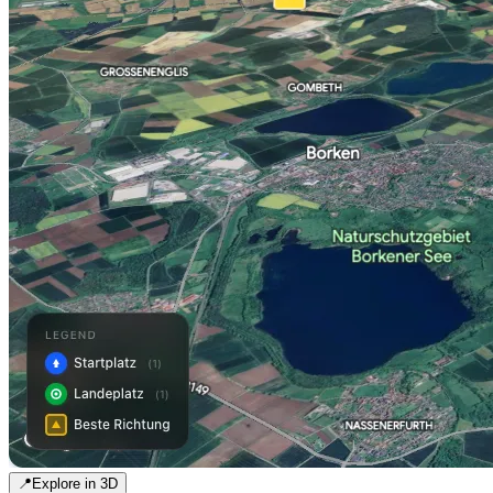
📍
Explore in 3D