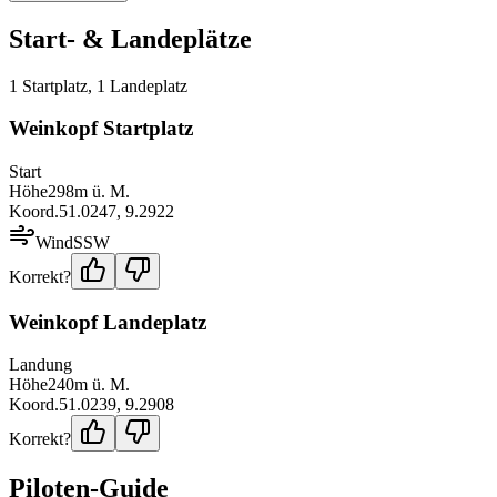
Start- & Landeplätze
1
Startplatz
,
1
Landeplatz
Weinkopf Startplatz
Start
Höhe
298
m ü. M.
Koord.
51.0247
,
9.2922
Wind
SSW
Korrekt?
Weinkopf Landeplatz
Landung
Höhe
240
m ü. M.
Koord.
51.0239
,
9.2908
Korrekt?
Piloten-Guide