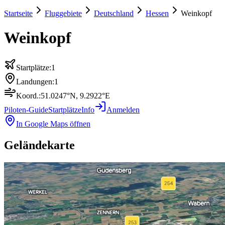
Startseite
Fluggebiete
Deutschland
Hessen
Weinkopf
Weinkopf
Startplätze:
1
Landungen:
1
Koord.:
51.0247
°N,
9.2922
°E
Piloten-Guide
Startplätze
Info
Anmelden
In Google Maps öffnen
Geländekarte