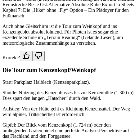
Rennstrecke Beste Ost-Alternative Absolute Ruhe Export to Sheets
Kapitel 7: Die „Hike“ ohne „Fly“ Option – Ein Plädoyer für den
Fußmarsch
Auch ohne Gleitschirm ist die Tour zum Weinkopf und ins
Kenzengebiet absolut lohnend. Für Piloten ist es sogar eine
exzellente Schule im „Terrain Reading“ (Gelände-Lesen), um
meteorologische Zusammenhänge zu verstehen.
Korrekt?
Die Tour zum Kenzenkopf/Weinkopf
Start: Parkplatz Halblech (Kenzenparkplatz).
Shuttle: Nutzung des Kenzenbusses bis zur Kenzenhütte (1.300 m).
Dies spart den langen „Hatscher“ durch den Wald.
Aufstieg: Von der Hütte geht es Richtung Kenzensattel. Der Weg
wird alpiner, Trittsicherheit ist erforderlich.
Gipfel: Der Blick vom Kenzenkopf (1.724 m) oder den
umliegenden Graten bietet eine perfekte Analyse-Perspektive auf
das Flachland und den Forggensee.