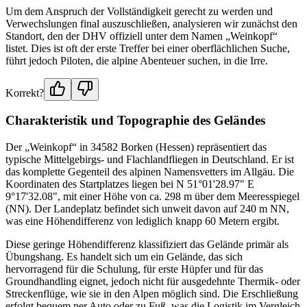
Um dem Anspruch der Vollständigkeit gerecht zu werden und
Verwechslungen final auszuschließen, analysieren wir zunächst den
Standort, den der DHV offiziell unter dem Namen „Weinkopf“
listet. Dies ist oft der erste Treffer bei einer oberflächlichen Suche,
führt jedoch Piloten, die alpine Abenteuer suchen, in die Irre.
Korrekt?
Charakteristik und Topographie des Geländes
Der „Weinkopf“ in 34582 Borken (Hessen) repräsentiert das
typische Mittelgebirgs- und Flachlandfliegen in Deutschland. Er ist
das komplette Gegenteil des alpinen Namensvetters im Allgäu. Die
Koordinaten des Startplatzes liegen bei N 51°01'28.97" E
9°17'32.08", mit einer Höhe von ca. 298 m über dem Meeresspiegel
(NN). Der Landeplatz befindet sich unweit davon auf 240 m NN,
was eine Höhendifferenz von lediglich knapp 60 Metern ergibt.
Diese geringe Höhendifferenz klassifiziert das Gelände primär als
Übungshang. Es handelt sich um ein Gelände, das sich
hervorragend für die Schulung, für erste Hüpfer und für das
Groundhandling eignet, jedoch nicht für ausgedehnte Thermik- oder
Streckenflüge, wie sie in den Alpen möglich sind. Die Erschließung
erfolgt bequem per Auto oder zu Fuß, was die Logistik im Vergleich