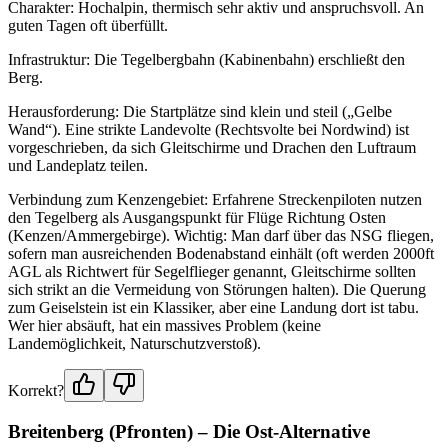
Charakter: Hochalpin, thermisch sehr aktiv und anspruchsvoll. An
guten Tagen oft überfüllt.
Infrastruktur: Die Tegelbergbahn (Kabinenbahn) erschließt den
Berg.
Herausforderung: Die Startplätze sind klein und steil („Gelbe
Wand“). Eine strikte Landevolte (Rechtsvolte bei Nordwind) ist
vorgeschrieben, da sich Gleitschirme und Drachen den Luftraum
und Landeplatz teilen.
Verbindung zum Kenzengebiet: Erfahrene Streckenpiloten nutzen
den Tegelberg als Ausgangspunkt für Flüge Richtung Osten
(Kenzen/Ammergebirge). Wichtig: Man darf über das NSG fliegen,
sofern man ausreichenden Bodenabstand einhält (oft werden 2000ft
AGL als Richtwert für Segelflieger genannt, Gleitschirme sollten
sich strikt an die Vermeidung von Störungen halten). Die Querung
zum Geiselstein ist ein Klassiker, aber eine Landung dort ist tabu.
Wer hier absäuft, hat ein massives Problem (keine
Landemöglichkeit, Naturschutzverstoß).
Korrekt?
Breitenberg (Pfronten) – Die Ost-Alternative