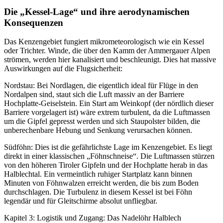
Die „Kessel-Lage“ und ihre aerodynamischen
Konsequenzen
Das Kenzengebiet fungiert mikrometeorologisch wie ein Kessel
oder Trichter. Winde, die über den Kamm der Ammergauer Alpen
strömen, werden hier kanalisiert und beschleunigt. Dies hat massive
Auswirkungen auf die Flugsicherheit:
Nordstau: Bei Nordlagen, die eigentlich ideal für Flüge in den
Nordalpen sind, staut sich die Luft massiv an der Barriere
Hochplatte-Geiselstein. Ein Start am Weinkopf (der nördlich dieser
Barriere vorgelagert ist) wäre extrem turbulent, da die Luftmassen
um die Gipfel gepresst werden und sich Staupolster bilden, die
unberechenbare Hebung und Senkung verursachen können.
Südföhn: Dies ist die gefährlichste Lage im Kenzengebiet. Es liegt
direkt in einer klassischen „Föhnschneise“. Die Luftmassen stürzen
von den höheren Tiroler Gipfeln und der Hochplatte herab in das
Halblechtal. Ein vermeintlich ruhiger Startplatz kann binnen
Minuten von Föhnwalzen erreicht werden, die bis zum Boden
durchschlagen. Die Turbulenz in diesem Kessel ist bei Föhn
legendär und für Gleitschirme absolut unfliegbar.
Kapitel 3: Logistik und Zugang: Das Nadelöhr Halblech