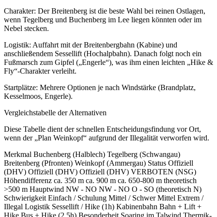
Charakter: Der Breitenberg ist die beste Wahl bei reinen Ostlagen,
wenn Tegelberg und Buchenberg im Lee liegen könnten oder im
Nebel stecken.
Logistik: Auffahrt mit der Breitenbergbahn (Kabine) und
anschließendem Sessellift (Hochalpbahn). Danach folgt noch ein
Fußmarsch zum Gipfel („Engerle“), was ihm einen leichten „Hike &
Fly“-Charakter verleiht.
Startplätze: Mehrere Optionen je nach Windstärke (Brandplatz,
Kesselmoos, Engerle).
Vergleichstabelle der Alternativen
Diese Tabelle dient der schnellen Entscheidungsfindung vor Ort,
wenn der „Plan Weinkopf“ aufgrund der Illegalität verworfen wird.
Merkmal Buchenberg (Halblech) Tegelberg (Schwangau)
Breitenberg (Pfronten) Weinkopf (Ammergau) Status Offiziell
(DHV) Offiziell (DHV) Offiziell (DHV) VERBOTEN (NSG)
Höhendifferenz ca. 350 m ca. 900 m ca. 650-800 m theoretisch
>500 m Hauptwind NW - NO NW - NO O - SO (theoretisch N)
Schwierigkeit Einfach / Schulung Mittel / Schwer Mittel Extrem /
Illegal Logistik Sessellift / Hike (1h) Kabinenbahn Bahn + Lift +
Hike Bus + Hike (2,5h) Besonderheit Soaring im Talwind Thermik-