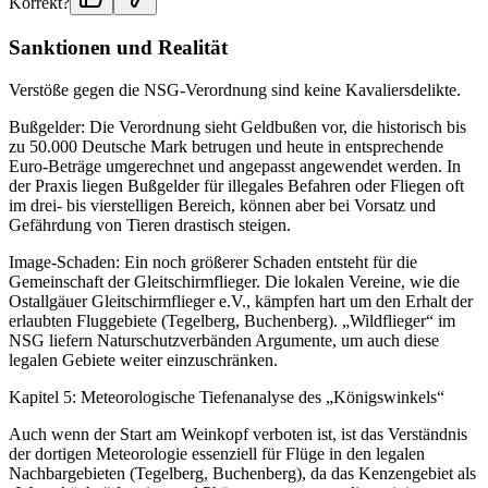
Korrekt?
Sanktionen und Realität
Verstöße gegen die NSG-Verordnung sind keine Kavaliersdelikte.
Bußgelder: Die Verordnung sieht Geldbußen vor, die historisch bis
zu 50.000 Deutsche Mark betrugen und heute in entsprechende
Euro-Beträge umgerechnet und angepasst angewendet werden. In
der Praxis liegen Bußgelder für illegales Befahren oder Fliegen oft
im drei- bis vierstelligen Bereich, können aber bei Vorsatz und
Gefährdung von Tieren drastisch steigen.
Image-Schaden: Ein noch größerer Schaden entsteht für die
Gemeinschaft der Gleitschirmflieger. Die lokalen Vereine, wie die
Ostallgäuer Gleitschirmflieger e.V., kämpfen hart um den Erhalt der
erlaubten Fluggebiete (Tegelberg, Buchenberg). „Wildflieger“ im
NSG liefern Naturschutzverbänden Argumente, um auch diese
legalen Gebiete weiter einzuschränken.
Kapitel 5: Meteorologische Tiefenanalyse des „Königswinkels“
Auch wenn der Start am Weinkopf verboten ist, ist das Verständnis
der dortigen Meteorologie essenziell für Flüge in den legalen
Nachbargebieten (Tegelberg, Buchenberg), da das Kenzengebiet als