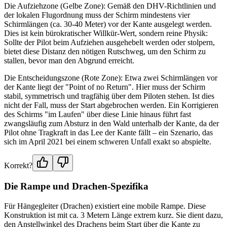
Die Aufziehzone (Gelbe Zone): Gemäß den DHV-Richtlinien und
der lokalen Flugordnung muss der Schirm mindestens vier
Schirmlängen (ca. 30-40 Meter) vor der Kante ausgelegt werden.
Dies ist kein bürokratischer Willkür-Wert, sondern reine Physik:
Sollte der Pilot beim Aufziehen ausgehebelt werden oder stolpern,
bietet diese Distanz den nötigen Rutschweg, um den Schirm zu
stallen, bevor man den Abgrund erreicht.
Die Entscheidungszone (Rote Zone): Etwa zwei Schirmlängen vor
der Kante liegt der "Point of no Return". Hier muss der Schirm
stabil, symmetrisch und tragfähig über dem Piloten stehen. Ist dies
nicht der Fall, muss der Start abgebrochen werden. Ein Korrigieren
des Schirms "im Laufen" über diese Linie hinaus führt fast
zwangsläufig zum Absturz in den Wald unterhalb der Kante, da der
Pilot ohne Tragkraft in das Lee der Kante fällt – ein Szenario, das
sich im April 2021 bei einem schweren Unfall exakt so abspielte.
Korrekt?
Die Rampe und Drachen-Spezifika
Für Hängegleiter (Drachen) existiert eine mobile Rampe. Diese
Konstruktion ist mit ca. 3 Metern Länge extrem kurz. Sie dient dazu,
den Anstellwinkel des Drachens beim Start über die Kante zu