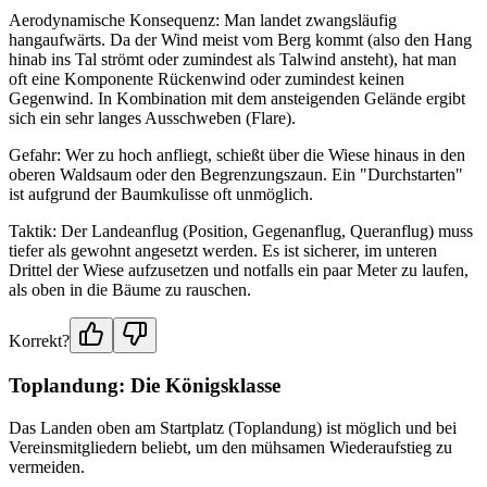
Aerodynamische Konsequenz: Man landet zwangsläufig
hangaufwärts. Da der Wind meist vom Berg kommt (also den Hang
hinab ins Tal strömt oder zumindest als Talwind ansteht), hat man
oft eine Komponente Rückenwind oder zumindest keinen
Gegenwind. In Kombination mit dem ansteigenden Gelände ergibt
sich ein sehr langes Ausschweben (Flare).
Gefahr: Wer zu hoch anfliegt, schießt über die Wiese hinaus in den
oberen Waldsaum oder den Begrenzungszaun. Ein "Durchstarten"
ist aufgrund der Baumkulisse oft unmöglich.
Taktik: Der Landeanflug (Position, Gegenanflug, Queranflug) muss
tiefer als gewohnt angesetzt werden. Es ist sicherer, im unteren
Drittel der Wiese aufzusetzen und notfalls ein paar Meter zu laufen,
als oben in die Bäume zu rauschen.
Korrekt?
Toplandung: Die Königsklasse
Das Landen oben am Startplatz (Toplandung) ist möglich und bei
Vereinsmitgliedern beliebt, um den mühsamen Wiederaufstieg zu
vermeiden.