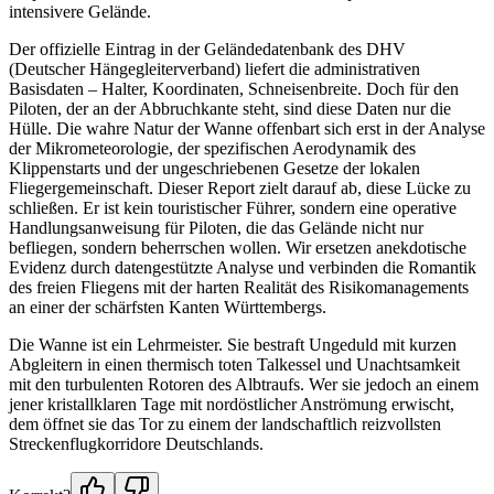
intensivere Gelände.
Der offizielle Eintrag in der Geländedatenbank des DHV
(Deutscher Hängegleiterverband) liefert die administrativen
Basisdaten – Halter, Koordinaten, Schneisenbreite. Doch für den
Piloten, der an der Abbruchkante steht, sind diese Daten nur die
Hülle. Die wahre Natur der Wanne offenbart sich erst in der Analyse
der Mikrometeorologie, der spezifischen Aerodynamik des
Klippenstarts und der ungeschriebenen Gesetze der lokalen
Fliegergemeinschaft. Dieser Report zielt darauf ab, diese Lücke zu
schließen. Er ist kein touristischer Führer, sondern eine operative
Handlungsanweisung für Piloten, die das Gelände nicht nur
befliegen, sondern beherrschen wollen. Wir ersetzen anekdotische
Evidenz durch datengestützte Analyse und verbinden die Romantik
des freien Fliegens mit der harten Realität des Risikomanagements
an einer der schärfsten Kanten Württembergs.
Die Wanne ist ein Lehrmeister. Sie bestraft Ungeduld mit kurzen
Abgleitern in einen thermisch toten Talkessel und Unachtsamkeit
mit den turbulenten Rotoren des Albtraufs. Wer sie jedoch an einem
jener kristallklaren Tage mit nordöstlicher Anströmung erwischt,
dem öffnet sie das Tor zu einem der landschaftlich reizvollsten
Streckenflugkorridore Deutschlands.