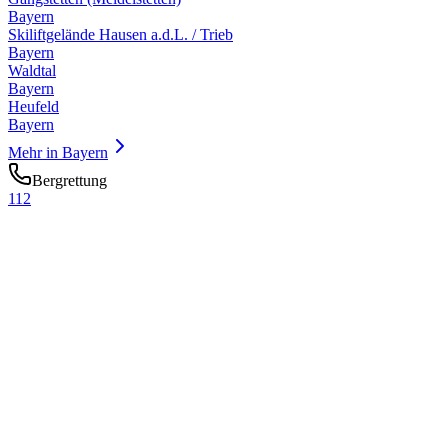
Bayern
Skiliftgelände Hausen a.d.L. / Trieb
Bayern
Waldtal
Bayern
Heufeld
Bayern
Mehr in
Bayern
Bergrettung
112