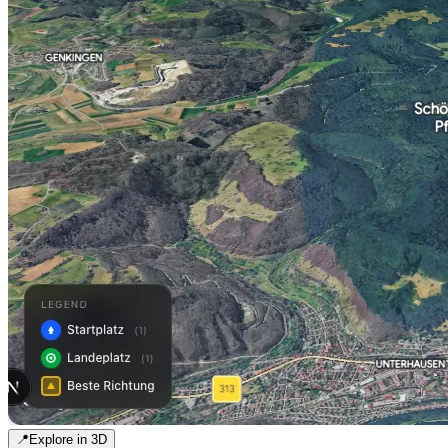
📍
Explore in 3D