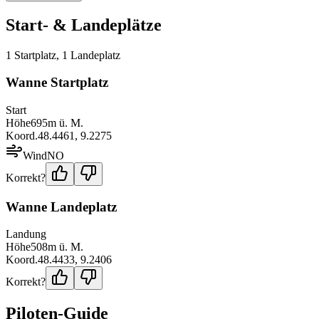
Start- & Landeplätze
1
Startplatz
,
1
Landeplatz
Wanne Startplatz
Start
Höhe
695
m ü. M.
Koord.
48.4461
,
9.2275
Wind
NO
Korrekt?
Wanne Landeplatz
Landung
Höhe
508
m ü. M.
Koord.
48.4433
,
9.2406
Korrekt?
Piloten-Guide