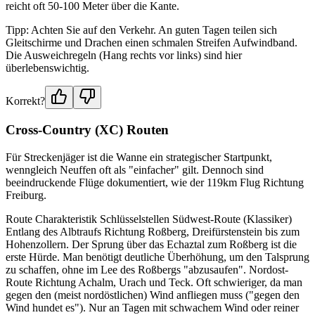
reicht oft 50-100 Meter über die Kante.
Tipp: Achten Sie auf den Verkehr. An guten Tagen teilen sich
Gleitschirme und Drachen einen schmalen Streifen Aufwindband.
Die Ausweichregeln (Hang rechts vor links) sind hier
überlebenswichtig.
Korrekt?
Cross-Country (XC) Routen
Für Streckenjäger ist die Wanne ein strategischer Startpunkt,
wenngleich Neuffen oft als "einfacher" gilt. Dennoch sind
beeindruckende Flüge dokumentiert, wie der 119km Flug Richtung
Freiburg.
Route Charakteristik Schlüsselstellen Südwest-Route (Klassiker)
Entlang des Albtraufs Richtung Roßberg, Dreifürstenstein bis zum
Hohenzollern. Der Sprung über das Echaztal zum Roßberg ist die
erste Hürde. Man benötigt deutliche Überhöhung, um den Talsprung
zu schaffen, ohne im Lee des Roßbergs "abzusaufen". Nordost-
Route Richtung Achalm, Urach und Teck. Oft schwieriger, da man
gegen den (meist nordöstlichen) Wind anfliegen muss ("gegen den
Wind hundet es"). Nur an Tagen mit schwachem Wind oder reiner