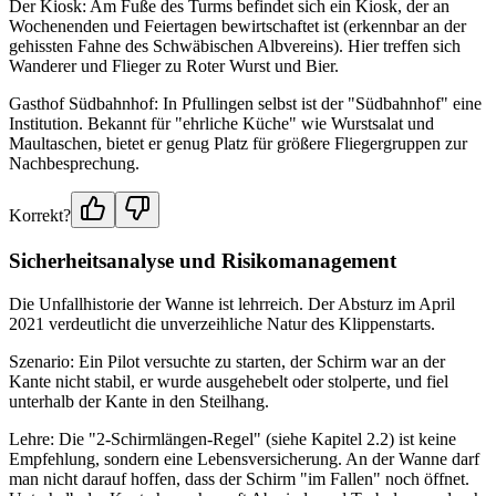
Der Kiosk: Am Fuße des Turms befindet sich ein Kiosk, der an
Wochenenden und Feiertagen bewirtschaftet ist (erkennbar an der
gehissten Fahne des Schwäbischen Albvereins). Hier treffen sich
Wanderer und Flieger zu Roter Wurst und Bier.
Gasthof Südbahnhof: In Pfullingen selbst ist der "Südbahnhof" eine
Institution. Bekannt für "ehrliche Küche" wie Wurstsalat und
Maultaschen, bietet er genug Platz für größere Fliegergruppen zur
Nachbesprechung.
Korrekt?
Sicherheitsanalyse und Risikomanagement
Die Unfallhistorie der Wanne ist lehrreich. Der Absturz im April
2021 verdeutlicht die unverzeihliche Natur des Klippenstarts.
Szenario: Ein Pilot versuchte zu starten, der Schirm war an der
Kante nicht stabil, er wurde ausgehebelt oder stolperte, und fiel
unterhalb der Kante in den Steilhang.
Lehre: Die "2-Schirmlängen-Regel" (siehe Kapitel 2.2) ist keine
Empfehlung, sondern eine Lebensversicherung. An der Wanne darf
man nicht darauf hoffen, dass der Schirm "im Fallen" noch öffnet.