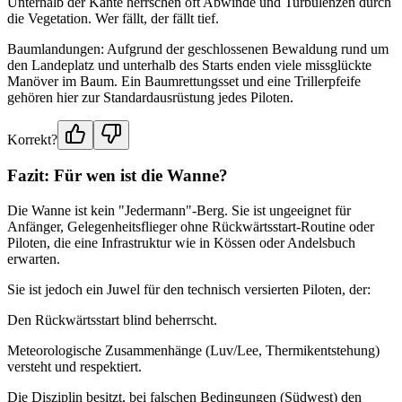
Unterhalb der Kante herrschen oft Abwinde und Turbulenzen durch
die Vegetation. Wer fällt, der fällt tief.
Baumlandungen: Aufgrund der geschlossenen Bewaldung rund um
den Landeplatz und unterhalb des Starts enden viele missglückte
Manöver im Baum. Ein Baumrettungsset und eine Trillerpfeife
gehören hier zur Standardausrüstung jedes Piloten.
Korrekt?
Fazit: Für wen ist die Wanne?
Die Wanne ist kein "Jedermann"-Berg. Sie ist ungeeignet für
Anfänger, Gelegenheitsflieger ohne Rückwärtsstart-Routine oder
Piloten, die eine Infrastruktur wie in Kössen oder Andelsbuch
erwarten.
Sie ist jedoch ein Juwel für den technisch versierten Piloten, der:
Den Rückwärtsstart blind beherrscht.
Meteorologische Zusammenhänge (Luv/Lee, Thermikentstehung)
versteht und respektiert.
Die Disziplin besitzt, bei falschen Bedingungen (Südwest) den