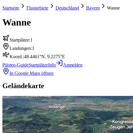
Startseite
Fluggebiete
Deutschland
Bayern
Wanne
Wanne
Startplätze:
1
Landungen:
1
Koord.:
48.4461
°N,
9.2275
°E
Piloten-Guide
Startplätze
Info
Anmelden
In Google Maps öffnen
Geländekarte