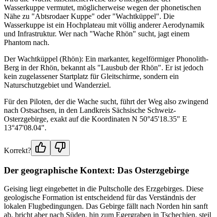
Wasserkuppe vermutet, möglicherweise wegen der phonetischen
Nähe zu "Abtsrodaer Kuppe" oder "Wachtküppel". Die
Wasserkuppe ist ein Hochplateau mit völlig anderer Aerodynamik
und Infrastruktur. Wer nach "Wache Rhön" sucht, jagt einem
Phantom nach.
Der Wachtküppel (Rhön): Ein markanter, kegelförmiger Phonolith-
Berg in der Rhön, bekannt als "Lausbub der Rhön". Er ist jedoch
kein zugelassener Startplatz für Gleitschirme, sondern ein
Naturschutzgebiet und Wanderziel.
Für den Piloten, der die Wache sucht, führt der Weg also zwingend
nach Ostsachsen, in den Landkreis Sächsische Schweiz-
Osterzgebirge, exakt auf die Koordinaten N 50°45'18.35" E
13°47'08.04".
Korrekt?
Der geographische Kontext: Das Osterzgebirge
Geising liegt eingebettet in die Pultscholle des Erzgebirges. Diese
geologische Formation ist entscheidend für das Verständnis der
lokalen Flugbedingungen. Das Gebirge fällt nach Norden hin sanft
ab, bricht aber nach Süden, hin zum Egergraben in Tschechien, steil