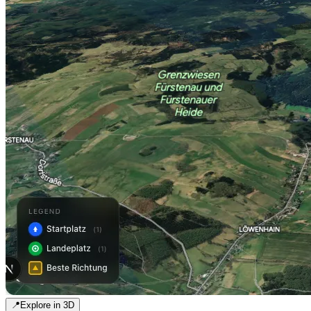
📍
Explore in 3D