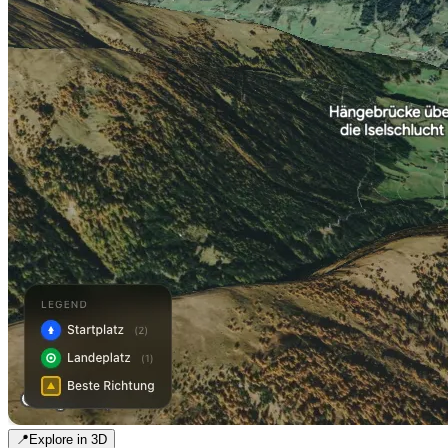
📍
Explore in 3D