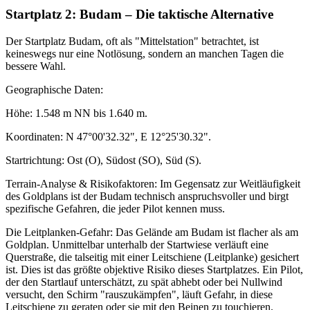
Startplatz 2: Budam – Die taktische Alternative
Der Startplatz Budam, oft als "Mittelstation" betrachtet, ist
keineswegs nur eine Notlösung, sondern an manchen Tagen die
bessere Wahl.
Geographische Daten:
Höhe: 1.548 m NN bis 1.640 m.
Koordinaten: N 47°00'32.32", E 12°25'30.32".
Startrichtung: Ost (O), Südost (SO), Süd (S).
Terrain-Analyse & Risikofaktoren: Im Gegensatz zur Weitläufigkeit
des Goldplans ist der Budam technisch anspruchsvoller und birgt
spezifische Gefahren, die jeder Pilot kennen muss.
Die Leitplanken-Gefahr: Das Gelände am Budam ist flacher als am
Goldplan. Unmittelbar unterhalb der Startwiese verläuft eine
Querstraße, die talseitig mit einer Leitschiene (Leitplanke) gesichert
ist. Dies ist das größte objektive Risiko dieses Startplatzes. Ein Pilot,
der den Startlauf unterschätzt, zu spät abhebt oder bei Nullwind
versucht, den Schirm "rauszukämpfen", läuft Gefahr, in diese
Leitschiene zu geraten oder sie mit den Beinen zu touchieren.