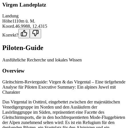
Virgen Landeplatz
Landung
Höhe
1110
m ü. M.
Koord.
46.9988
,
12.4315
Korrekt?
Piloten-Guide
Ausführliche Recherche und lokales Wissen
Overview
Gleitschirm-Revierguide: Virgen & das Virgental – Eine tiefgehende
Analyse für Piloten Executive Summary: Ein alpines Juwel mit
Charakter
Das Virgental in Osttirol, eingebettet zwischen der majestätischen
Venedigergruppe im Norden und den Ausläufern der
Lasörlinggruppe im Süden, repräsentiert eine Facette des
Gleitschirmsports, die in den hochfrequentierten Mode-Fluggebieten
der Alpen zunehmend selten wird: Es ist ein Refugium für den
denkenden Piloten, ein Startplatz für den Alpinisten und ein