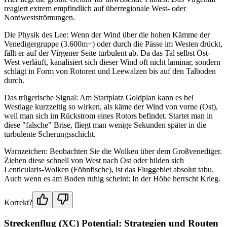
reagiert extrem empfindlich auf überregionale West- oder
Nordwestströmungen.
Die Physik des Lee: Wenn der Wind über die hohen Kämme der
Venedigergruppe (3.600m+) oder durch die Pässe im Westen drückt,
fällt er auf der Virgener Seite turbulent ab. Da das Tal selbst Ost-
West verläuft, kanalisiert sich dieser Wind oft nicht laminar, sondern
schlägt in Form von Rotoren und Leewalzen bis auf den Talboden
durch.
Das trügerische Signal: Am Startplatz Goldplan kann es bei
Westlage kurzzeitig so wirken, als käme der Wind von vorne (Ost),
weil man sich im Rückstrom eines Rotors befindet. Startet man in
diese "falsche" Brise, fliegt man wenige Sekunden später in die
turbulente Scherungsschicht.
Warnzeichen: Beobachten Sie die Wolken über dem Großvenediger.
Ziehen diese schnell von West nach Ost oder bilden sich
Lenticularis-Wolken (Föhnfische), ist das Fluggebiet absolut tabu.
Auch wenn es am Boden ruhig scheint: In der Höhe herrscht Krieg.
Korrekt?
Streckenflug (XC) Potential: Strategien und Routen