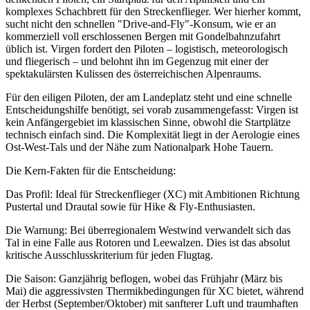
komplexes Schachbrett für den Streckenflieger. Wer hierher kommt,
sucht nicht den schnellen "Drive-and-Fly"-Konsum, wie er an
kommerziell voll erschlossenen Bergen mit Gondelbahnzufahrt
üblich ist. Virgen fordert den Piloten – logistisch, meteorologisch
und fliegerisch – und belohnt ihn im Gegenzug mit einer der
spektakulärsten Kulissen des österreichischen Alpenraums.
Für den eiligen Piloten, der am Landeplatz steht und eine schnelle
Entscheidungshilfe benötigt, sei vorab zusammengefasst: Virgen ist
kein Anfängergebiet im klassischen Sinne, obwohl die Startplätze
technisch einfach sind. Die Komplexität liegt in der Aerologie eines
Ost-West-Tals und der Nähe zum Nationalpark Hohe Tauern.
Die Kern-Fakten für die Entscheidung:
Das Profil: Ideal für Streckenflieger (XC) mit Ambitionen Richtung
Pustertal und Drautal sowie für Hike & Fly-Enthusiasten.
Die Warnung: Bei überregionalem Westwind verwandelt sich das
Tal in eine Falle aus Rotoren und Leewalzen. Dies ist das absolut
kritische Ausschlusskriterium für jeden Flugtag.
Die Saison: Ganzjährig beflogen, wobei das Frühjahr (März bis
Mai) die aggressivsten Thermikbedingungen für XC bietet, während
der Herbst (September/Oktober) mit sanfterer Luft und traumhaften