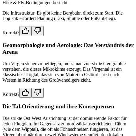
Hike & Fly-Bedingungen besticht.
Die Infrastruktur: Es gibt keine Bergbahn direkt zum Start. Die
Logistik erfordert Planung (Taxi, Shuttle oder Fußaufstieg).
Korrekt?
Geomorphologie und Aerologie: Das Verständnis der
Arena
Um Virgen sicher zu befliegen, muss man zuerst die Geographie
verstehen, die dieses Mikroklima erzeugt. Das Virgental ist ein
klassisches Trogtal, das sich von Matrei in Osttirol strikt nach
Westen in Richtung des Großvenedigers zieht.
Korrekt?
Die Tal-Orientierung und ihre Konsequenzen
Die strikte Ost-West-Ausrichtung ist der dominierende Faktor für
jeden Flugplan. Im Gegensatz zu nord-süd-ausgerichteten Tälern
(wie dem Wipptal), die oft als Föhnschneisen fungieren, ist das
Virgental primär durch zwei Windsysteme geprägt: den lokalen