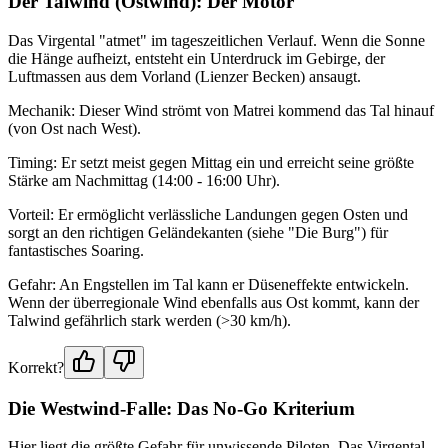
Der Talwind (Ostwind): Der Motor
Das Virgental "atmet" im tageszeitlichen Verlauf. Wenn die Sonne
die Hänge aufheizt, entsteht ein Unterdruck im Gebirge, der
Luftmassen aus dem Vorland (Lienzer Becken) ansaugt.
Mechanik: Dieser Wind strömt von Matrei kommend das Tal hinauf
(von Ost nach West).
Timing: Er setzt meist gegen Mittag ein und erreicht seine größte
Stärke am Nachmittag (14:00 - 16:00 Uhr).
Vorteil: Er ermöglicht verlässliche Landungen gegen Osten und
sorgt an den richtigen Geländekanten (siehe "Die Burg") für
fantastisches Soaring.
Gefahr: An Engstellen im Tal kann er Düseneffekte entwickeln.
Wenn der überregionale Wind ebenfalls aus Ost kommt, kann der
Talwind gefährlich stark werden (>30 km/h).
Korrekt?
Die Westwind-Falle: Das No-Go Kriterium
Hier liegt die größte Gefahr für unwissende Piloten. Das Virgental