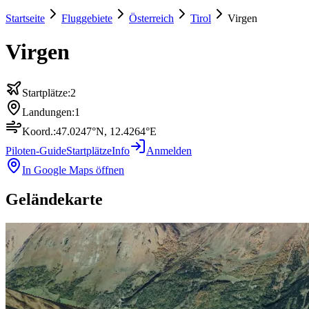
Startseite
Fluggebiete
Österreich
Tirol
Virgen
Virgen
Startplätze:
2
Landungen:
1
Koord.:
47.0247
°N,
12.4264
°E
Piloten-Guide
Startplätze
Info
Anmelden
In Google Maps öffnen
Geländekarte