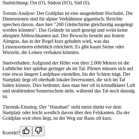
Startrichtung: Ost (O), Südost (SO), Süd (S).
Terrain-Analyse: Der Goldplan ist eine ausgedehnte Hochalm. Die
Dimensionen sind für alpine Verhältnisse gigantisch; Berichte
sprechen davon, dass hier "200 Gleitschirme gleichzeitig ausgelegt
werden könnten". Das Gelände ist sanft geneigt und weist keine
abrupten Abbruchkanten auf. Der Bewuchs besteht aus festem
Almgras, das in der Regel kurz gehalten wird, was das
Leinensortieren erheblich erleichtert. Es gibt kaum Steine oder
Wurzeln, die Leinen verhaken könnten.
Startverhalten: Aufgrund der Höhe von über 2.000 Metern ist die
Luftdichte hier spürbar geringer als im Tal. Piloten müssen sich auf
eine etwas längere Laufphase einstellen, bis der Schirm trägt. Der
Startplatz liegt oft oberhalb lokaler Inversionen, die sich im Tal
halten können. Dies bedeutet, dass man hier oft in kristallklarer Luft
und strahlendem Sonnenschein steht, während das Tal noch dunstig
ist.
Thermik-Einstieg: Der "Hausbart" steht meist direkt vor dem
Startplatz oder leicht westlich davon über den Felskanten. Da der
Goldplan weit oben liegt, ist der Weg zur Basis oft kurz.
Korrekt?