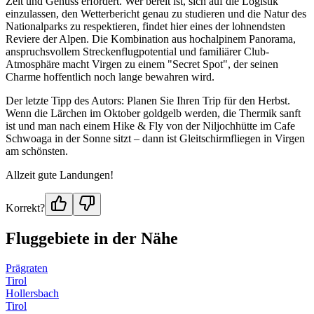
Zeit und Genuss erfordert. Wer bereit ist, sich auf die Logistik
einzulassen, den Wetterbericht genau zu studieren und die Natur des
Nationalparks zu respektieren, findet hier eines der lohnendsten
Reviere der Alpen. Die Kombination aus hochalpinem Panorama,
anspruchsvollem Streckenflugpotential und familiärer Club-
Atmosphäre macht Virgen zu einem "Secret Spot", der seinen
Charme hoffentlich noch lange bewahren wird.
Der letzte Tipp des Autors: Planen Sie Ihren Trip für den Herbst.
Wenn die Lärchen im Oktober goldgelb werden, die Thermik sanft
ist und man nach einem Hike & Fly von der Niljochhütte im Cafe
Schwoaga in der Sonne sitzt – dann ist Gleitschirmfliegen in Virgen
am schönsten.
Allzeit gute Landungen!
Korrekt?
Fluggebiete in der Nähe
Prägraten
Tirol
Hollersbach
Tirol