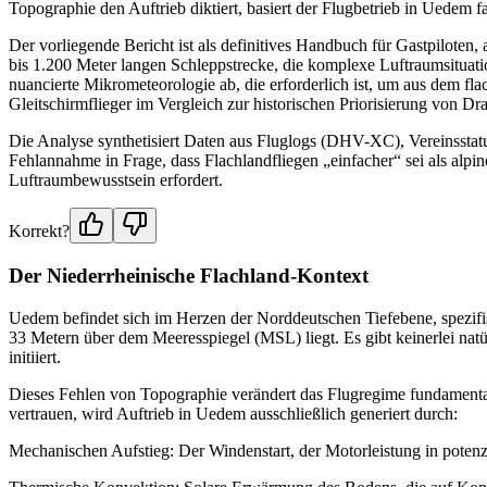
Topographie den Auftrieb diktiert, basiert der Flugbetrieb in Uedem 
Der vorliegende Bericht ist als definitives Handbuch für Gastpiloten, 
bis 1.200 Meter langen Schleppstrecke, die komplexe Luftraumsitu
nuancierte Mikrometeorologie ab, die erforderlich ist, um aus dem fl
Gleitschirmflieger im Vergleich zur historischen Priorisierung von Dr
Die Analyse synthetisiert Daten aus Fluglogs (DHV-XC), Vereinsstatuten
Fehlannahme in Frage, dass Flachlandfliegen „einfacher“ sei als alp
Luftraumbewusstsein erfordert.
Korrekt?
Der Niederrheinische Flachland-Kontext
Uedem befindet sich im Herzen der Norddeutschen Tiefebene, spezifis
33 Metern über dem Meeresspiegel (MSL) liegt. Es gibt keinerlei nat
initiiert.
Dieses Fehlen von Topographie verändert das Flugregime fundamenta
vertrauen, wird Auftrieb in Uedem ausschließlich generiert durch:
Mechanischen Aufstieg: Der Windenstart, der Motorleistung in potenzi