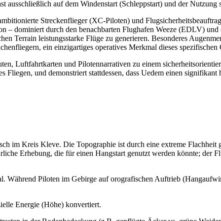
fast ausschließlich auf dem Windenstart (Schleppstart) und der Nutzung
ambitionierte Streckenflieger (XC-Piloten) und Flugsicherheitsbeauftrag
ation – dominiert durch den benachbarten Flughafen Weeze (EDLV) u
achen Terrain leistungsstarke Flüge zu generieren. Besonderes Augenme
achenfliegern, ein einzigartiges operatives Merkmal dieses spezifischen
, Luftfahrtkarten und Pilotennarrativen zu einem sicherheitsorientierten
ines Fliegen, und demonstriert stattdessen, dass Uedem einen signifika
ch im Kreis Kleve. Die Topographie ist durch eine extreme Flachheit g
ürliche Erhebung, die für einen Hangstart genutzt werden könnte; der F
l. Während Piloten im Gebirge auf orografischen Auftrieb (Hangaufw
elle Energie (Höhe) konvertiert.