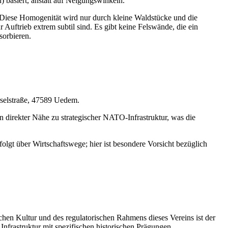
basiert, anstatt auf Neigungswinkeln.
 Diese Homogenität wird nur durch kleine Waldstücke und die
Auftrieb extrem subtil sind. Es gibt keine Felswände, die ein
sorbieren.
rselstraße, 47589 Uedem.
 direkter Nähe zu strategischer NATO-Infrastruktur, was die
olgt über Wirtschaftswege; hier ist besondere Vorsicht bezüglich
chen Kultur und des regulatorischen Rahmens dieses Vereins ist der
Infrastruktur mit spezifischen historischen Prägungen.