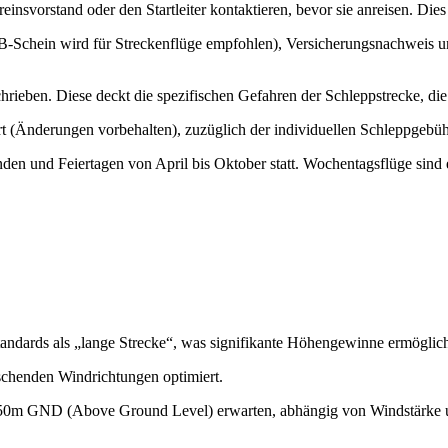
nsvorstand oder den Startleiter kontaktieren, bevor sie anreisen. Die
 B-Schein wird für Streckenflüge empfohlen), Versicherungsnachweis und
schrieben. Diese deckt die spezifischen Gefahren der Schleppstrecke,
rt (Änderungen vorbehalten), zuzüglich der individuellen Schleppgeb
den und Feiertagen von April bis Oktober statt. Wochentagsflüge sind
Standards als „lange Strecke“, was signifikante Höhengewinne ermöglic
rschenden Windrichtungen optimiert.
450m GND (Above Ground Level) erwarten, abhängig von Windstärke