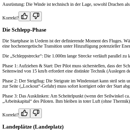
Ausrüstung: Die Winde ist technisch in der Lage, sowohl Drachen als 
Korrekt?
Die Schlepp-Phase
Die Startphase in Uedem ist der definierende Moment des Fluges. Wäh
eine hochenergetische Transition unter Hinzufügung potenzieller Ener
Die „Schleppstrecke“: Die 1.000m lange Strecke verläuft parallel zu 
Phase 1: Aufziehen & Start: Der Pilot muss sicherstellen, dass der Sch
Seitenwind von 15 km/h erfordert eine distinkte Technik (Auslegen d
Phase 2: Der Steigflug: Die Steigrate im Windenstart kann steil sein 
zur Seite („Lockout“-Gefahr) muss sofort korrigiert oder der Start a
Phase 3: Das Ausklinken: Am Scheitelpunkt (wenn der Seilwinkel ca. 
„Arbeitskapital“ des Piloten. Ihm bleiben in toter Luft (ohne Thermik
Korrekt?
Landeplätze (Landeplatz)