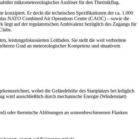
 subtiler mikrometeorologischer Auslöser für den Thermikflug.
te konzipiert. Er deckt die technischen Spezifikationen der ca. 1.000
nd das NATO Combined Air Operations Centre (CAOC) – sowie die
rk liegt auf der regulatorischen Ambivalenz bezüglich des Zugangs für
 Clubs.
, leistungsfokussierten Leitfaden. Sie stellt die weit verbreitete
nt höheren Grad an meteorologischer Kompetenz und situativem
ekennzeichnet, wobei die Geländehöhe des Startplatzes bei lediglich
lug wird ausschließlich durch mechanische Energie (Windenstart)
ind) oder thermische Ablösungen an sonnenbeschienenen Flanken