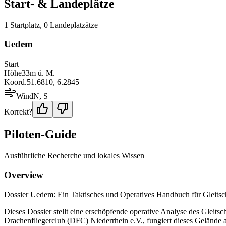
Start- & Landeplätze
1
Startplatz
,
0
Landeplatz
ätze
Uedem
Start
Höhe
33
m ü. M.
Koord.
51.6810
,
6.2845
Wind
N, S
Korrekt?
Piloten-Guide
Ausführliche Recherche und lokales Wissen
Overview
Dossier Uedem: Ein Taktisches und Operatives Handbuch für Gleits
Dieses Dossier stellt eine erschöpfende operative Analyse des Gleit
Drachenfliegerclub (DFC) Niederrhein e.V., fungiert dieses Gelände a