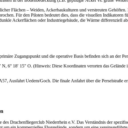
sten in der Bodenbedeckung (z.B. gepflügte Äcker vs. grüne Weiden) 
licher Flächen – Weiden, Ackerbaukulturen und verstreuten Gehöften.
n. Für den Piloten bedeutet dies, dass die visuellen Indikatoren für 
unkle Ackerflächen oder Industriegebäude, die Wärme differenziell ab
 primäre Zugangspunkt und die operative Basis befinden sich an der Pe
N, 6° 18′ 15″ O. (Hinweis: Diese Koordinaten verorten das Gelände in
A57, Ausfahrt Uedem/Goch. Die finale Anfahrt über die Perselstraße erf
en
 des Drachenfliegerclub Niederrhein e.V. Das Verständnis der spezifis
icht um ein kommerzielles Fluggelände, sondern um eine vereinsgeführte 