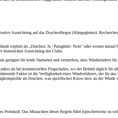
erative Ausrichtung auf das Drachenfliegen (Hängegleiten). Recherchen
nde explizit als „Drachen: Ja / Paraglider: Nein“ oder weisen darauf 
 der historischen Ausrichtung des Clubs.
 als geeignet für beide Startarten und vermerken, dass Windenfahrer fü
Anders als bei kommerziellen Flugschulen, wo der Betrieb täglich für al
tierende Faktor ist die Verfügbarkeit eines Windenfahrers, der für das 
igkeitsprofile als Drachen, was spezifisches Know-how an der Winde v
ktes Protokoll. Das Missachten dieser Regeln führt typischerweise zu so