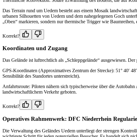
Thermische Konvektion: Solare Erwärmung des Bodens, die auf Kontra
Das Terrain rund um Uedem besteht aus einem Mosaik landwirtschaft
urbanen Silhouetten von Uedem und dem nahegelegenen Goch unterbroche
„Oben“ markieren, sondern nur thermische Trigger wie Baumreihen, d
Korrekt?
Koordinaten und Zugang
Das Gelände ist luftrechtlich als „Schleppgelände“ ausgewiesen. Der
GPS-Koordinaten (Approximatives Zentrum der Strecke): 51° 40′ 48″ 
Sensibilität des Standortes unterstreicht).
Anfahrtsroute: Piloten nähern sich typischerweise über die Autobahn 
landwirtschaftlichem Verkehr geboten.
Korrekt?
Operatives Rahmenwerk: DFC Niederrhein Regulari
Die Verwaltung des Geländes Uedem unterliegt der strengen Kontrolle
wichtigste Schritt für jeden potenziellen Besucher. Es handelt sich n