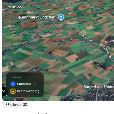
📍
Explore in 3D