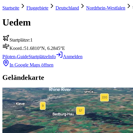
Startseite
Fluggebiete
Deutschland
Nordrhein-Westfalen
Uedem
Startplätze:
1
Koord.:
51.6810
°N,
6.2845
°E
Piloten-Guide
Startplätze
Info
Anmelden
In Google Maps öffnen
Geländekarte