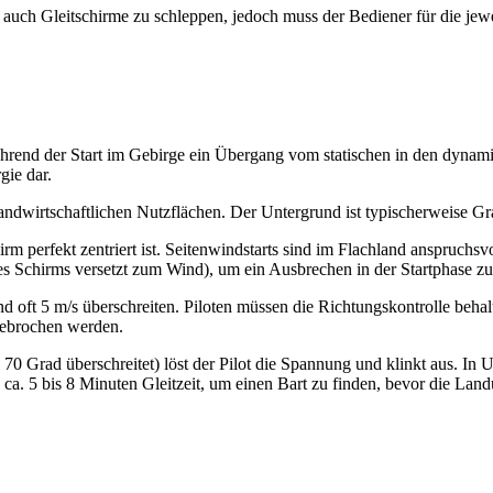
auch Gleitschirme zu schleppen, jedoch muss der Bediener für die jeweil
rend der Start im Gebirge ein Übergang vom statischen in den dynamisc
gie dar.
landwirtschaftlichen Nutzflächen. Der Untergrund ist typischerweise G
irm perfekt zentriert ist. Seitenwindstarts sind im Flachland anspruchsv
es Schirms versetzt zum Wind), um ein Ausbrechen in der Startphase zu
und oft 5 m/s überschreiten. Piloten müssen die Richtungskontrolle beha
bgebrochen werden.
70 Grad überschreitet) löst der Pilot die Spannung und klinkt aus. I
) ca. 5 bis 8 Minuten Gleitzeit, um einen Bart zu finden, bevor die La