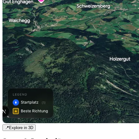
📍
Explore in 3D