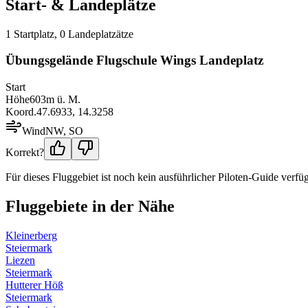
Start- & Landeplätze
1
Startplatz
,
0
Landeplatz
ätze
Übungsgelände Flugschule Wings Landeplatz
Start
Höhe
603
m ü. M.
Koord.
47.6933
,
14.3258
Wind
NW, SO
Korrekt?
Für dieses Fluggebiet ist noch kein ausführlicher Piloten-Guide verfüg
Fluggebiete in der Nähe
Kleinerberg
Steiermark
Liezen
Steiermark
Hutterer Höß
Steiermark