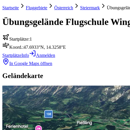
Startseite
Fluggebiete
Österreich
Steiermark
Übungsgelän
Übungsgelände Flugschule Win
Startplätze:
1
Koord.:
47.6933
°N,
14.3258
°E
Startplätze
Info
Anmelden
In Google Maps öffnen
Geländekarte