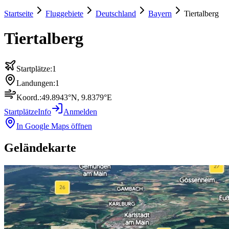
Startseite
Fluggebiete
Deutschland
Bayern
Tiertalberg
Tiertalberg
Startplätze:
1
Landungen:
1
Koord.:
49.8943
°N,
9.8379
°E
Startplätze
Info
Anmelden
In Google Maps öffnen
Geländekarte