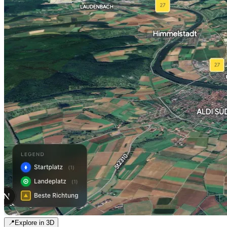
📍
Explore in 3D