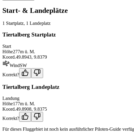
Start- & Landeplätze
1
Startplatz
,
1
Landeplatz
Tiertalberg Startplatz
Start
Höhe
277
m ü. M.
Koord.
49.8943
,
9.8379
Wind
SW
Korrekt?
Tiertalberg Landeplatz
Landung
Höhe
177
m ü. M.
Koord.
49.8908
,
9.8375
Korrekt?
Für dieses Fluggebiet ist noch kein ausführlicher Piloten-Guide verfüg