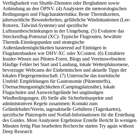
Verfügbarkeit von Shuttle-Diensten oder Bergbahnen sowie
Anbindung an den ÖPNV. (4) Analysiere die meteorologischen
Bedingungen und Flugcharakteristika: Beste Thermikzeiten,
jahreszeitliche Besonderheiten, gefährliche Windsituationen (Lee-
Rotoren, Talwind-Systeme) und spezifische
Luftraumbeschränkungen in der Umgebung. (5) Evaluiere das
Streckenflug-Potenzial (XC): Typische Flugrouten, bewährte
Thermik-Einstiegspunkte und strategische
Außenlandemöglichkeiten basierend auf Einträgen in
Flugdatenbanken wie DHV-XC oder XContest. (6) Extrahiere
Insider-Wissen aus Piloten-Foren, Blogs und Vereinswebseiten:
Häufige Fehler bei Start und Landung, lokale Wetterphänomene,
bevorzugte Webcams der Einheimischen und aktuelle Tipps der
lokalen Fliegergemeinschaft. (7) Untersuche das touristische
Umfeld: Empfehlungen für Gastronomie (Pilotentreffs),
Übernachtungsmöglichkeiten (Campingplatznähe), lokale
Flugschulen und Ausweichgelände bei ungünstigen
Windbedingungen. (8) Stelle alle Sicherheitsaspekte und
administrativen Regeln zusammen: Kontakt zum
Geländehalter/Verein, tagesaktuelle Gebühren (Tageskarten),
spezifische Platzregeln und Notfall-Informationen für die Erstellung
des Guides. More Analysiere Ergebnisse Erstelle Bericht In wenigen
Minuten fertig Plan bearbeiten Recherche starten Try again without
Deep Research