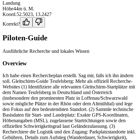
Landung
Höhe
44
m ü. M.
Koord.
52.5023
,
13.2427
Korrekt?
Piloten-Guide
Ausführliche Recherche und lokales Wissen
Overview
Ich habe einen Rechercheplan erstellt. Sag mir, falls ich ihn ändern
soll. Gleitschirm-Guide Teufelsberg: Mehr als offiziell Recherche-
Websites (1) Identifiziere alle relevanten Gleitschirm-Startplätze mit
dem Namen Teufelsberg in Deutschland und Österreich
(insbesondere den prominenten Platz in Loffenau/Schwarzwald
sowie mögliche Plätze in der Rhön oder dem Altmühltal) und lege
den Fokus auf den bedeutendsten Standort. (2) Sammle technische
Basisdaten für Start- und Landeplatz: Exakte GPS-Koordinaten,
Höhenangaben (MSL), zugelassene Startrichtungen sowie den
offiziellen Schwierigkeitsgrad laut Geländezulassung. (3)
Recherchiere die Logistik und den Zugang: Parkplatzstandorte inkl.
Gebühren, Details zum Aufstieg (Wanderdauer, Schwierigkeit),