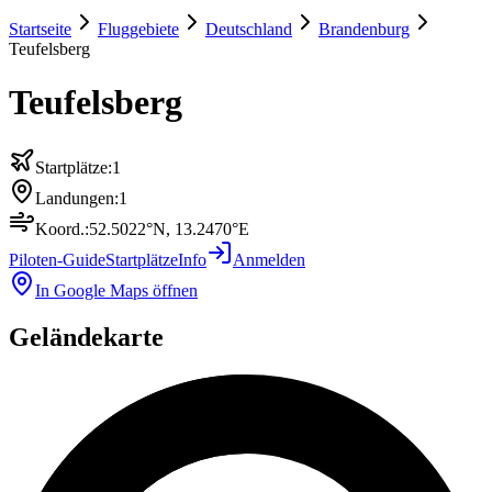
Startseite
Fluggebiete
Deutschland
Brandenburg
Teufelsberg
Teufelsberg
Startplätze:
1
Landungen:
1
Koord.:
52.5022
°N,
13.2470
°E
Piloten-Guide
Startplätze
Info
Anmelden
In Google Maps öffnen
Geländekarte