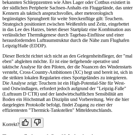
bekannten Schleppzentren wie Altes Lager oder Cottbus existiert in
der südlichen Peripherie Sachsen-Anhalts ein Fluggelände, das unter
Kennern als taktisch anspruchsvolles, aber meteorologisch
begünstigtes Sprungbrett für weite Streckenflüge gilt: Teuchern.
Strategisch positioniert zwischen Weißenfels und Zeitz, eingebettet
in das Lee des Harzes, bietet dieser Startplatz eine Kombination aus
verlässlicher Thermikgenese durch Tagebau-Einflüsse und einer
herausfordernden Luftraumstruktur durch die Nähe zum Flughafen
Leipzig/Halle (EDDP).
Dieser Bericht richtet sich nicht an den Gelegenheitsflieger, der "mal
eben" abgleiten möchte. Er ist eine tiefgehende operative und
taktische Analyse für den Piloten, der die Nuancen des Windenstarts
versteht, Cross-Country-Ambitionen (XC) hegt und bereit ist, sich in
die strikten lokalen Regularien eines Sportgeländes zu integrieren.
Die Analyse zeigt: Teuchern ist ein High-Potential-Site für West-
und Ostwindlagen, erfordert jedoch aufgrund der "Leipzig-Falle"
(Luftraum D CTR) und der landwirtschaftlichen Sensibilität am
Boden ein Höchstmaß an Disziplin und Vorbereitung. Wer die hier
dargelegten Protokolle befolgt, findet Zugang zu einer der
effizientesten "Thermick-Tankstellen" Mitteldeutschlands.
Korrekt?