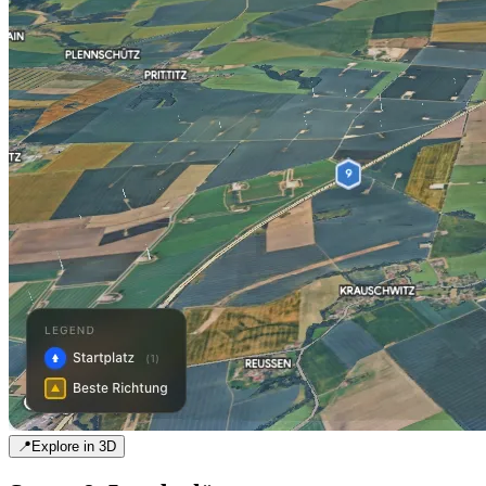
📍
Explore in 3D