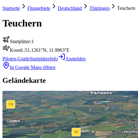
Startseite
Fluggebiete
Deutschland
Thüringen
Teuchern
Teuchern
Startplätze:
1
Koord.:
51.1261
°N,
11.9963
°E
Piloten-Guide
Startplätze
Info
Anmelden
In Google Maps öffnen
Geländekarte