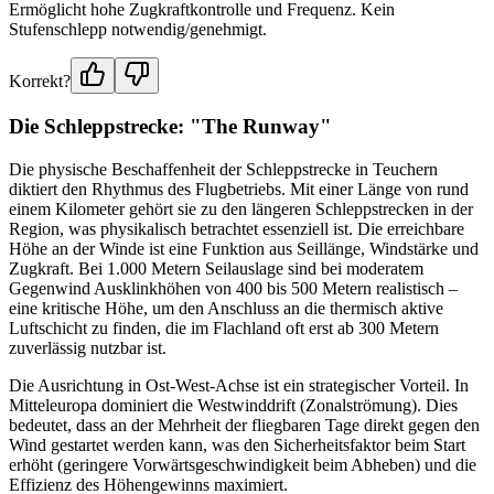
Ermöglicht hohe Zugkraftkontrolle und Frequenz. Kein
Stufenschlepp notwendig/genehmigt.
Korrekt?
Die Schleppstrecke: "The Runway"
Die physische Beschaffenheit der Schleppstrecke in Teuchern
diktiert den Rhythmus des Flugbetriebs. Mit einer Länge von rund
einem Kilometer gehört sie zu den längeren Schleppstrecken in der
Region, was physikalisch betrachtet essenziell ist. Die erreichbare
Höhe an der Winde ist eine Funktion aus Seillänge, Windstärke und
Zugkraft. Bei 1.000 Metern Seilauslage sind bei moderatem
Gegenwind Ausklinkhöhen von 400 bis 500 Metern realistisch –
eine kritische Höhe, um den Anschluss an die thermisch aktive
Luftschicht zu finden, die im Flachland oft erst ab 300 Metern
zuverlässig nutzbar ist.
Die Ausrichtung in Ost-West-Achse ist ein strategischer Vorteil. In
Mitteleuropa dominiert die Westwinddrift (Zonalströmung). Dies
bedeutet, dass an der Mehrheit der fliegbaren Tage direkt gegen den
Wind gestartet werden kann, was den Sicherheitsfaktor beim Start
erhöht (geringere Vorwärtsgeschwindigkeit beim Abheben) und die
Effizienz des Höhengewinns maximiert.