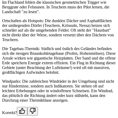
Im Flachland fehlen die klassischen geometrischen Trigger wie
Berggrate oder Felsnasen. In Teuchern muss der Pilot lernen, die
Landschaft "zu lesen".
Ortschaften als Hotspots: Die dunklen Dächer und Asphaltflächen
der umliegenden Dörfer (Teuchern, Krössuln, Nessa) heizen sich
schneller auf als die umgebenden Felder. Oft steht der "Hausbart"
nicht direkt über der Wiese, sondern versetzt über den Dächern von
Teuchern.
Die Tagebau-Thermik: Südlich und östlich des Geländes befinden
sich die riesigen Braunkohletagebaue (Profen, Hohenmölsen). Diese
Areale wirken wie gigantische Heizplatten. Der Sand und die offene
Erde speichern Energie extrem effizient. Ein Flug in Richtung dieser
Gebiete (unter Beachtung der Lufträume!) wird oft mit massiven,
großflächigen Aufwinden belohnt.
Windparks: Die zahlreichen Windräder in der Umgebung sind nicht
nur Hindernisse, sondern auch Indikatoren. Sie stehen oft auf
leichten Erhebungen oder in windoffenen Schneisen. Ein Windrad,
das plötzlich die Richtung ändert oder kurz stillsteht, kann den
Durchzug einer Thermikblase anzeigen.
Korrekt?