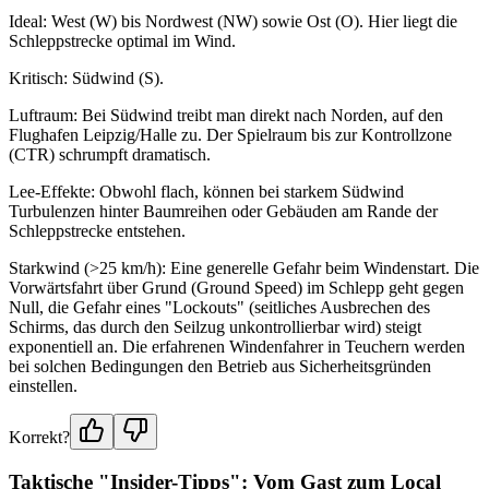
Ideal: West (W) bis Nordwest (NW) sowie Ost (O). Hier liegt die
Schleppstrecke optimal im Wind.
Kritisch: Südwind (S).
Luftraum: Bei Südwind treibt man direkt nach Norden, auf den
Flughafen Leipzig/Halle zu. Der Spielraum bis zur Kontrollzone
(CTR) schrumpft dramatisch.
Lee-Effekte: Obwohl flach, können bei starkem Südwind
Turbulenzen hinter Baumreihen oder Gebäuden am Rande der
Schleppstrecke entstehen.
Starkwind (>25 km/h): Eine generelle Gefahr beim Windenstart. Die
Vorwärtsfahrt über Grund (Ground Speed) im Schlepp geht gegen
Null, die Gefahr eines "Lockouts" (seitliches Ausbrechen des
Schirms, das durch den Seilzug unkontrollierbar wird) steigt
exponentiell an. Die erfahrenen Windenfahrer in Teuchern werden
bei solchen Bedingungen den Betrieb aus Sicherheitsgründen
einstellen.
Korrekt?
Taktische "Insider-Tipps": Vom Gast zum Local