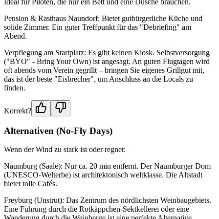
Ideal für Piloten, die nur ein Bett und eine Dusche brauchen.
Pension & Rasthaus Naundorf: Bietet gutbürgerliche Küche und
solide Zimmer. Ein guter Treffpunkt für das "Debriefing" am
Abend.
Verpflegung am Startplatz: Es gibt keinen Kiosk. Selbstversorgung
("BYO" - Bring Your Own) ist angesagt. An guten Flugtagen wird
oft abends vom Verein gegrillt – bringen Sie eigenes Grillgut mit,
das ist der beste "Eisbrecher", um Anschluss an die Locals zu
finden.
Korrekt?
Alternativen (No-Fly Days)
Wenn der Wind zu stark ist oder regnet:
Naumburg (Saale): Nur ca. 20 min entfernt. Der Naumburger Dom
(UNESCO-Welterbe) ist architektonisch weltklasse. Die Altstadt
bietet tolle Cafés.
Freyburg (Unstrut): Das Zentrum des nördlichsten Weinbaugebiets.
Eine Führung durch die Rotkäppchen-Sektkellerei oder eine
Wanderung durch die Weinberge ist eine perfekte Alternative.