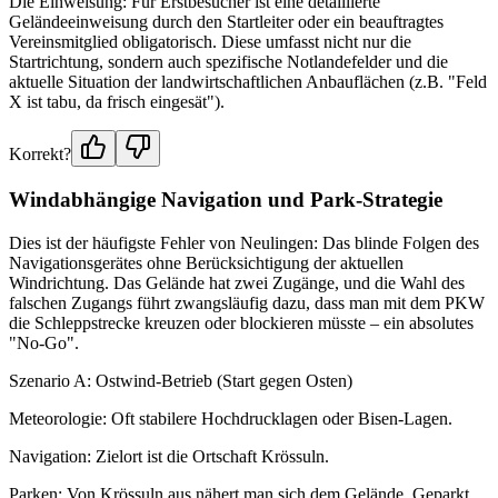
Die Einweisung: Für Erstbesucher ist eine detaillierte
Geländeeinweisung durch den Startleiter oder ein beauftragtes
Vereinsmitglied obligatorisch. Diese umfasst nicht nur die
Startrichtung, sondern auch spezifische Notlandefelder und die
aktuelle Situation der landwirtschaftlichen Anbauflächen (z.B. "Feld
X ist tabu, da frisch eingesät").
Korrekt?
Windabhängige Navigation und Park-Strategie
Dies ist der häufigste Fehler von Neulingen: Das blinde Folgen des
Navigationsgerätes ohne Berücksichtigung der aktuellen
Windrichtung. Das Gelände hat zwei Zugänge, und die Wahl des
falschen Zugangs führt zwangsläufig dazu, dass man mit dem PKW
die Schleppstrecke kreuzen oder blockieren müsste – ein absolutes
"No-Go".
Szenario A: Ostwind-Betrieb (Start gegen Osten)
Meteorologie: Oft stabilere Hochdrucklagen oder Bisen-Lagen.
Navigation: Zielort ist die Ortschaft Krössuln.
Parken: Von Krössuln aus nähert man sich dem Gelände. Geparkt