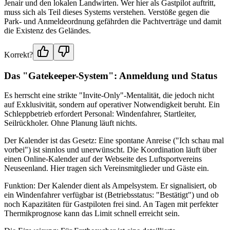
Jenair und den lokalen Landwirten. Wer hier als Gastpilot auftritt,
muss sich als Teil dieses Systems verstehen. Verstöße gegen die
Park- und Anmeldeordnung gefährden die Pachtverträge und damit
die Existenz des Geländes.
Korrekt?
Das "Gatekeeper-System": Anmeldung und Status
Es herrscht eine strikte "Invite-Only"-Mentalität, die jedoch nicht
auf Exklusivität, sondern auf operativer Notwendigkeit beruht. Ein
Schleppbetrieb erfordert Personal: Windenfahrer, Startleiter,
Seilrückholer. Ohne Planung läuft nichts.
Der Kalender ist das Gesetz: Eine spontane Anreise ("Ich schau mal
vorbei") ist sinnlos und unerwünscht. Die Koordination läuft über
einen Online-Kalender auf der Webseite des Luftsportvereins
Neuseenland. Hier tragen sich Vereinsmitglieder und Gäste ein.
Funktion: Der Kalender dient als Ampelsystem. Er signalisiert, ob
ein Windenfahrer verfügbar ist (Betriebsstatus: "Bestätigt") und ob
noch Kapazitäten für Gastpiloten frei sind. An Tagen mit perfekter
Thermikprognose kann das Limit schnell erreicht sein.