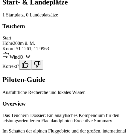
Start- & Landeplätze
1
Startplatz
,
0
Landeplatz
ätze
Teuchern
Start
Höhe
200
m ü. M.
Koord.
51.1261
,
11.9963
Wind
O, W
Korrekt?
Piloten-Guide
Ausführliche Recherche und lokales Wissen
Overview
Das Teuchern-Dossier: Ein analytisches Kompendium für den
leistungsorientierten Flachlandpiloten Executive Summary
Im Schatten der alpinen Fluggebiete und der großen, international