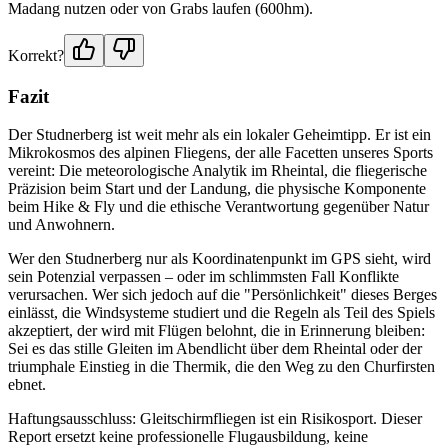
Madang nutzen oder von Grabs laufen (600hm).
Korrekt?
Fazit
Der Studnerberg ist weit mehr als ein lokaler Geheimtipp. Er ist ein
Mikrokosmos des alpinen Fliegens, der alle Facetten unseres Sports
vereint: Die meteorologische Analytik im Rheintal, die fliegerische
Präzision beim Start und der Landung, die physische Komponente
beim Hike & Fly und die ethische Verantwortung gegenüber Natur
und Anwohnern.
Wer den Studnerberg nur als Koordinatenpunkt im GPS sieht, wird
sein Potenzial verpassen – oder im schlimmsten Fall Konflikte
verursachen. Wer sich jedoch auf die "Persönlichkeit" dieses Berges
einlässt, die Windsysteme studiert und die Regeln als Teil des Spiels
akzeptiert, der wird mit Flügen belohnt, die in Erinnerung bleiben:
Sei es das stille Gleiten im Abendlicht über dem Rheintal oder der
triumphale Einstieg in die Thermik, die den Weg zu den Churfirsten
ebnet.
Haftungsausschluss: Gleitschirmfliegen ist ein Risikosport. Dieser
Report ersetzt keine professionelle Flugausbildung, keine