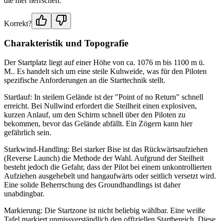
die hier herrschen.
Korrekt?
Charakteristik und Topografie
Der Startplatz liegt auf einer Höhe von ca. 1076 m bis 1100 m ü.
M.. Es handelt sich um eine steile Kuhweide, was für den Piloten
spezifische Anforderungen an die Starttechnik stellt.
Startlauf: In steilem Gelände ist der "Point of no Return" schnell
erreicht. Bei Nullwind erfordert die Steilheit einen explosiven,
kurzen Anlauf, um den Schirm schnell über den Piloten zu
bekommen, bevor das Gelände abfällt. Ein Zögern kann hier
gefährlich sein.
Starkwind-Handling: Bei starker Bise ist das Rückwärtsaufziehen
(Reverse Launch) die Methode der Wahl. Aufgrund der Steilheit
besteht jedoch die Gefahr, dass der Pilot bei einem unkontrollierten
Aufziehen ausgehebelt und hangaufwärts oder seitlich versetzt wird.
Eine solide Beherrschung des Groundhandlings ist daher
unabdingbar.
Markierung: Die Startzone ist nicht beliebig wählbar. Eine weiße
Tafel markiert unmissverständlich den offiziellen Startbereich. Diese