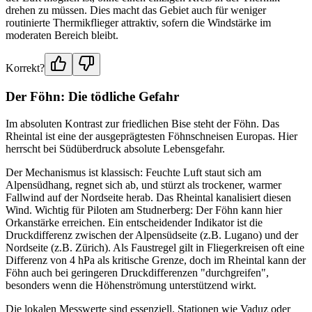
drehen zu müssen. Dies macht das Gebiet auch für weniger
routinierte Thermikflieger attraktiv, sofern die Windstärke im
moderaten Bereich bleibt.
Korrekt?
Der Föhn: Die tödliche Gefahr
Im absoluten Kontrast zur friedlichen Bise steht der Föhn. Das
Rheintal ist eine der ausgeprägtesten Föhnschneisen Europas. Hier
herrscht bei Südüberdruck absolute Lebensgefahr.
Der Mechanismus ist klassisch: Feuchte Luft staut sich am
Alpensüdhang, regnet sich ab, und stürzt als trockener, warmer
Fallwind auf der Nordseite herab. Das Rheintal kanalisiert diesen
Wind. Wichtig für Piloten am Studnerberg: Der Föhn kann hier
Orkanstärke erreichen. Ein entscheidender Indikator ist die
Druckdifferenz zwischen der Alpensüdseite (z.B. Lugano) und der
Nordseite (z.B. Zürich). Als Faustregel gilt in Fliegerkreisen oft eine
Differenz von 4 hPa als kritische Grenze, doch im Rheintal kann der
Föhn auch bei geringeren Druckdifferenzen "durchgreifen",
besonders wenn die Höhenströmung unterstützend wirkt.
Die lokalen Messwerte sind essenziell. Stationen wie Vaduz oder