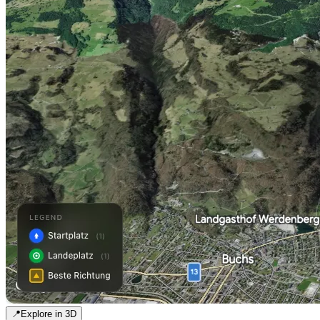
📍
Explore in 3D