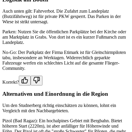
Auch unten gilt: Fahrverbot. Die Zufahrt zum Landeplatz
(Butzifähriweg) ist für private PKW gesperrt. Das Parken in der
Wiese ist strikt untersagt.
Parken: Nutzen Sie die öffentlichen Parkplätze bei der Kirche oder
am Marktplatz in Grabs. Von dort ist es ein kurzer Fußmarsch zum
Landeplatz.
No-Go: Der Parkplatz der Firma Etimark ist für Gleitschirmpiloten
tabu, insbesondere an Werktagen. Widerrechtlich geparkte
Fahrzeuge werfen ein schlechtes Licht auf die gesamte Flieger-
Community.
Korrekt?
Alternativen und Einordnung in die Region
Um den Studnerberg richtig einschätzen zu können, lohnt ein
Vergleich mit den Nachbargebieten.
Pizol (Bad Ragaz): Ein hochalpines Gebiet mit Bergbahn. Bietet
höheren Start (2220m), ist aber anfälliger für Höhenwinde und
Föhn. Der Pizol ist oft die "große Schwester" für Piloten, die mehr