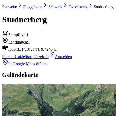
Startseite
Fluggebiete
Schweiz
Ostschweiz
Studnerberg
Studnerberg
Startplätze:
1
Landungen:
1
Koord.:
47.1658
°N,
9.4246
°E
Piloten-Guide
Startplätze
Info
Anmelden
In Google Maps öffnen
Geländekarte