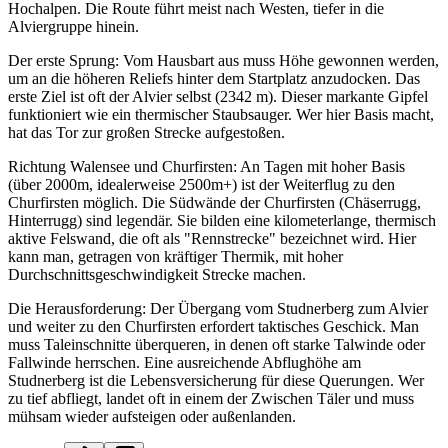
Hochalpen. Die Route führt meist nach Westen, tiefer in die
Alviergruppe hinein.
Der erste Sprung: Vom Hausbart aus muss Höhe gewonnen werden,
um an die höheren Reliefs hinter dem Startplatz anzudocken. Das
erste Ziel ist oft der Alvier selbst (2342 m). Dieser markante Gipfel
funktioniert wie ein thermischer Staubsauger. Wer hier Basis macht,
hat das Tor zur großen Strecke aufgestoßen.
Richtung Walensee und Churfirsten: An Tagen mit hoher Basis
(über 2000m, idealerweise 2500m+) ist der Weiterflug zu den
Churfirsten möglich. Die Südwände der Churfirsten (Chäserrugg,
Hinterrugg) sind legendär. Sie bilden eine kilometerlange, thermisch
aktive Felswand, die oft als "Rennstrecke" bezeichnet wird. Hier
kann man, getragen von kräftiger Thermik, mit hoher
Durchschnittsgeschwindigkeit Strecke machen.
Die Herausforderung: Der Übergang vom Studnerberg zum Alvier
und weiter zu den Churfirsten erfordert taktisches Geschick. Man
muss Taleinschnitte überqueren, in denen oft starke Talwinde oder
Fallwinde herrschen. Eine ausreichende Abflughöhe am
Studnerberg ist die Lebensversicherung für diese Querungen. Wer
zu tief abfliegt, landet oft in einem der Zwischen Täler und muss
mühsam wieder aufsteigen oder außenlanden.