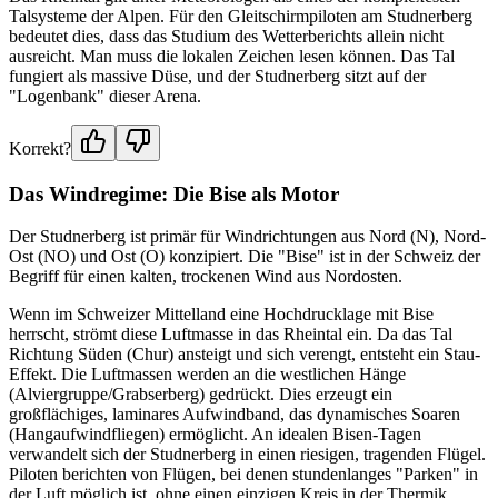
Talsysteme der Alpen. Für den Gleitschirmpiloten am Studnerberg
bedeutet dies, dass das Studium des Wetterberichts allein nicht
ausreicht. Man muss die lokalen Zeichen lesen können. Das Tal
fungiert als massive Düse, und der Studnerberg sitzt auf der
"Logenbank" dieser Arena.
Korrekt?
Das Windregime: Die Bise als Motor
Der Studnerberg ist primär für Windrichtungen aus Nord (N), Nord-
Ost (NO) und Ost (O) konzipiert. Die "Bise" ist in der Schweiz der
Begriff für einen kalten, trockenen Wind aus Nordosten.
Wenn im Schweizer Mittelland eine Hochdrucklage mit Bise
herrscht, strömt diese Luftmasse in das Rheintal ein. Da das Tal
Richtung Süden (Chur) ansteigt und sich verengt, entsteht ein Stau-
Effekt. Die Luftmassen werden an die westlichen Hänge
(Alviergruppe/Grabserberg) gedrückt. Dies erzeugt ein
großflächiges, laminares Aufwindband, das dynamisches Soaren
(Hangaufwindfliegen) ermöglicht. An idealen Bisen-Tagen
verwandelt sich der Studnerberg in einen riesigen, tragenden Flügel.
Piloten berichten von Flügen, bei denen stundenlanges "Parken" in
der Luft möglich ist, ohne einen einzigen Kreis in der Thermik