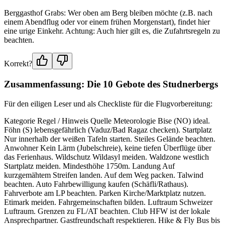
Berggasthof Grabs: Wer oben am Berg bleiben möchte (z.B. nach
einem Abendflug oder vor einem frühen Morgenstart), findet hier
eine urige Einkehr. Achtung: Auch hier gilt es, die Zufahrtsregeln zu
beachten.
Korrekt?
Zusammenfassung: Die 10 Gebote des Studnerbergs
Für den eiligen Leser und als Checkliste für die Flugvorbereitung:
Kategorie Regel / Hinweis Quelle Meteorologie Bise (NO) ideal.
Föhn (S) lebensgefährlich (Vaduz/Bad Ragaz checken). Startplatz
Nur innerhalb der weißen Tafeln starten. Steiles Gelände beachten.
Anwohner Kein Lärm (Jubelschreie), keine tiefen Überflüge über
das Ferienhaus. Wildschutz Wildasyl meiden. Waldzone westlich
Startplatz meiden. Mindesthöhe 1750m. Landung Auf
kurzgemähtem Streifen landen. Auf dem Weg packen. Talwind
beachten. Auto Fahrbewilligung kaufen (Schäfli/Rathaus).
Fahrverbote am LP beachten. Parken Kirche/Marktplatz nutzen.
Etimark meiden. Fahrgemeinschaften bilden. Luftraum Schweizer
Luftraum. Grenzen zu FL/AT beachten. Club HFW ist der lokale
Ansprechpartner. Gastfreundschaft respektieren. Hike & Fly Bus bis