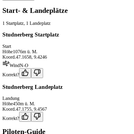
Start- & Landeplätze
1
Startplatz
,
1
Landeplatz
Studnerberg Startplatz
Start
Höhe
1076
m ü. M.
Koord.
47.1658
,
9.4246
Wind
N-O
Korrekt?
Studnerberg Landeplatz
Landung
Höhe
450
m ü. M.
Koord.
47.1755
,
9.4567
Korrekt?
Piloten-Guide