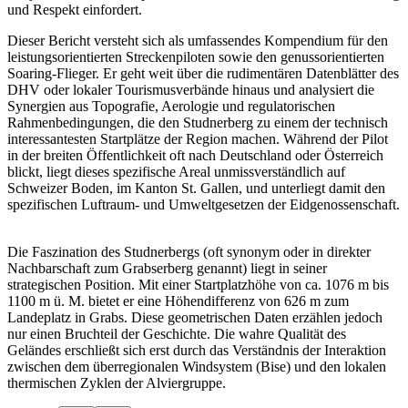
und Respekt einfordert.
Dieser Bericht versteht sich als umfassendes Kompendium für den
leistungsorientierten Streckenpiloten sowie den genussorientierten
Soaring-Flieger. Er geht weit über die rudimentären Datenblätter des
DHV oder lokaler Tourismusverbände hinaus und analysiert die
Synergien aus Topografie, Aerologie und regulatorischen
Rahmenbedingungen, die den Studnerberg zu einem der technisch
interessantesten Startplätze der Region machen. Während der Pilot
in der breiten Öffentlichkeit oft nach Deutschland oder Österreich
blickt, liegt dieses spezifische Areal unmissverständlich auf
Schweizer Boden, im Kanton St. Gallen, und unterliegt damit den
spezifischen Luftraum- und Umweltgesetzen der Eidgenossenschaft.
Die Faszination des Studnerbergs (oft synonym oder in direkter
Nachbarschaft zum Grabserberg genannt) liegt in seiner
strategischen Position. Mit einer Startplatzhöhe von ca. 1076 m bis
1100 m ü. M. bietet er eine Höhendifferenz von 626 m zum
Landeplatz in Grabs. Diese geometrischen Daten erzählen jedoch
nur einen Bruchteil der Geschichte. Die wahre Qualität des
Geländes erschließt sich erst durch das Verständnis der Interaktion
zwischen dem überregionalen Windsystem (Bise) und den lokalen
thermischen Zyklen der Alviergruppe.