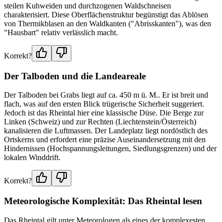
steilen Kuhweiden und durchzogenen Waldschneisen
charakterisiert. Diese Oberflächenstruktur begünstigt das Ablösen
von Thermikblasen an den Waldkanten ("Abrisskanten"), was den
"Hausbart" relativ verlässlich macht.
Korrekt?
Der Talboden und die Landeareale
Der Talboden bei Grabs liegt auf ca. 450 m ü. M.. Er ist breit und
flach, was auf den ersten Blick trügerische Sicherheit suggeriert.
Jedoch ist das Rheintal hier eine klassische Düse. Die Berge zur
Linken (Schweiz) und zur Rechten (Liechtenstein/Österreich)
kanalisieren die Luftmassen. Der Landeplatz liegt nordöstlich des
Ortskerns und erfordert eine präzise Auseinandersetzung mit den
Hindernissen (Hochspannungsleitungen, Siedlungsgrenzen) und der
lokalen Winddrift.
Korrekt?
Meteorologische Komplexität: Das Rheintal lesen
Das Rheintal gilt unter Meteorologen als eines der komplexesten