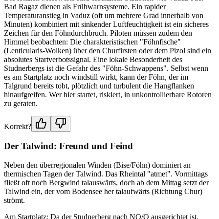
Bad Ragaz dienen als Frühwarnsysteme. Ein rapider
Temperaturanstieg in Vaduz (oft um mehrere Grad innerhalb von
Minuten) kombiniert mit sinkender Luftfeuchtigkeit ist ein sicheres
Zeichen für den Föhndurchbruch. Piloten müssen zudem den
Himmel beobachten: Die charakteristischen "Föhnfische"
(Lenticularis-Wolken) über den Churfirsten oder dem Pizol sind ein
absolutes Startverbotssignal. Eine lokale Besonderheit des
Studnerbergs ist die Gefahr des "Föhn-Schwappens". Selbst wenn
es am Startplatz noch windstill wirkt, kann der Föhn, der im
Talgrund bereits tobt, plötzlich und turbulent die Hangflanken
hinaufgreifen. Wer hier startet, riskiert, in unkontrollierbare Rotoren
zu geraten.
Korrekt?
Der Talwind: Freund und Feind
Neben den überregionalen Winden (Bise/Föhn) dominiert an
thermischen Tagen der Talwind. Das Rheintal "atmet". Vormittags
fließt oft noch Bergwind talauswärts, doch ab dem Mittag setzt der
Talwind ein, der vom Bodensee her talaufwärts (Richtung Chur)
strömt.
Am Startplatz: Da der Studnerberg nach NO/O ausgerichtet ist,