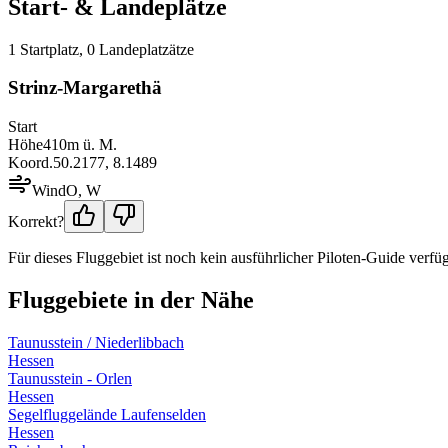
Start- & Landeplätze
1
Startplatz
,
0
Landeplatz
ätze
Strinz-Margarethä
Start
Höhe
410
m ü. M.
Koord.
50.2177
,
8.1489
Wind
O, W
Korrekt?
Für dieses Fluggebiet ist noch kein ausführlicher Piloten-Guide verfüg
Fluggebiete in der Nähe
Taunusstein / Niederlibbach
Hessen
Taunusstein - Orlen
Hessen
Segelfluggelände Laufenselden
Hessen