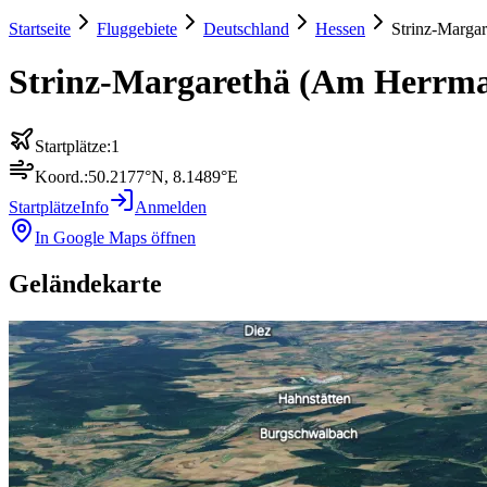
Startseite
Fluggebiete
Deutschland
Hessen
Strinz-Marga
Strinz-Margarethä (Am Herrm
Startplätze:
1
Koord.:
50.2177
°N,
8.1489
°E
Startplätze
Info
Anmelden
In Google Maps öffnen
Geländekarte