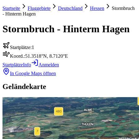
Startseite
Fluggebiete
Deutschland
Hessen
Stormbruch
- Hinterm Hagen
Stormbruch - Hinterm Hagen
Startplätze:
1
Koord.:
51.3518
°N,
8.7120
°E
Startplätze
Info
Anmelden
In Google Maps öffnen
Geländekarte