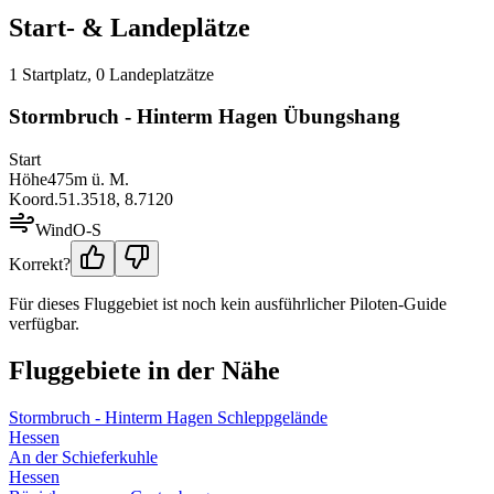
Start- & Landeplätze
1
Startplatz
,
0
Landeplatz
ätze
Stormbruch - Hinterm Hagen Übungshang
Start
Höhe
475
m ü. M.
Koord.
51.3518
,
8.7120
Wind
O-S
Korrekt?
Für dieses Fluggebiet ist noch kein ausführlicher Piloten-Guide
verfügbar.
Fluggebiete in der Nähe
Stormbruch - Hinterm Hagen Schleppgelände
Hessen
An der Schieferkuhle
Hessen