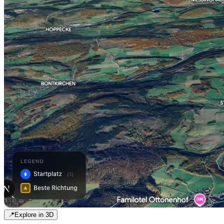
📍
Explore in 3D