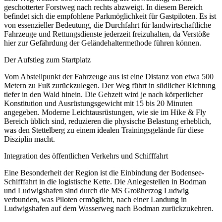
geschotterter Forstweg nach rechts abzweigt. In diesem Bereich
befindet sich die empfohlene Parkmöglichkeit für Gastpiloten. Es ist
von essenzieller Bedeutung, die Durchfahrt für landwirtschaftliche
Fahrzeuge und Rettungsdienste jederzeit freizuhalten, da Verstöße
hier zur Gefährdung der Geländehaltermethode führen können.
Der Aufstieg zum Startplatz
Vom Abstellpunkt der Fahrzeuge aus ist eine Distanz von etwa 500
Metern zu Fuß zurückzulegen. Der Weg führt in südlicher Richtung
tiefer in den Wald hinein. Die Gehzeit wird je nach körperlicher
Konstitution und Ausrüstungsgewicht mit 15 bis 20 Minuten
angegeben. Moderne Leichtausrüstungen, wie sie im Hike & Fly
Bereich üblich sind, reduzieren die physische Belastung erheblich,
was den Stettelberg zu einem idealen Trainingsgelände für diese
Disziplin macht.
Integration des öffentlichen Verkehrs und Schifffahrt
Eine Besonderheit der Region ist die Einbindung der Bodensee-
Schifffahrt in die logistische Kette. Die Anlegestellen in Bodman
und Ludwigshafen sind durch die MS Großherzog Ludwig
verbunden, was Piloten ermöglicht, nach einer Landung in
Ludwigshafen auf dem Wasserweg nach Bodman zurückzukehren.