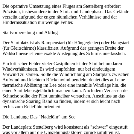
Die operative Umsetzung eines Fluges am Stettelberg erfordert
Präzision, insbesondere in der Start- und Landephase. Das Gelände
verzeiht aufgrund der engen räumlichen Verhältnisse und der
Hindernissituation nur wenige Fehler.
Startvorbereitung und Abflug
Der Startplatz ist als Rampenstart (für Hängegleiter) oder Hangstart
(für Gleitschirme) klassifiziert. Aufgrund der geringen Breite der
Waldschneise ist eine exakte Auslegung des Schirms unerlässlich.
Ein kritischer Fehler vieler Gastpiloten ist der Start bei unklaren
Windverhältnissen. Es wird empfohlen, nur bei eindeutigem
Vorwind zu starten. Sollte die Windrichtung am Startplatz zwischen
Aufwind und leichtem Rückenwind pendeln, deutet dies auf eine
thermische Ablösung im Lee oder eine instabile Windlage hin, die
einen Start lebensgefährlich machen kann. Nach dem Verlassen der
Schneise sollte der Pilot unmittelbar versuchen, Anschluss an das
dynamische Soaring-Band zu finden, indem er sich leicht nach
rechts zum Relief hin orientiert.
Die Landung: Das "Nadelöhr" am See
Der Landeplatz Stettelberg wird konsistent als "schwer" eingestuft,
was vor allem auf die Umgebungsfaktoren zurückzuführen ist.