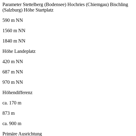
Parameter Stettelberg (Bodensee) Hochries (Chiemgau) Bischling
(Salzburg) Höhe Startplatz
590 m NN
1560 m NN
1840 m NN
Höhe Landeplatz
420 m NN
687 m NN
970 m NN
Höhendifferenz
ca. 170 m
873 m
ca. 900 m
Primäre Ausrichtung