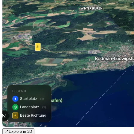
📍
Explore in 3D