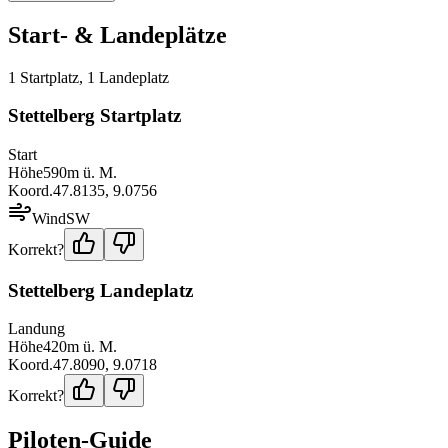
Start- & Landeplätze
1
Startplatz
,
1
Landeplatz
Stettelberg Startplatz
Start
Höhe
590
m ü. M.
Koord.
47.8135
,
9.0756
Wind
SW
Korrekt?
Stettelberg Landeplatz
Landung
Höhe
420
m ü. M.
Koord.
47.8090
,
9.0718
Korrekt?
Piloten-Guide