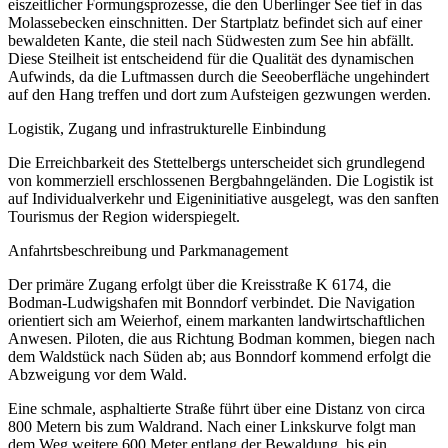
eiszeitlicher Formungsprozesse, die den Überlinger See tief in das
Molassebecken einschnitten. Der Startplatz befindet sich auf einer
bewaldeten Kante, die steil nach Südwesten zum See hin abfällt.
Diese Steilheit ist entscheidend für die Qualität des dynamischen
Aufwinds, da die Luftmassen durch die Seeoberfläche ungehindert
auf den Hang treffen und dort zum Aufsteigen gezwungen werden.
Logistik, Zugang und infrastrukturelle Einbindung
Die Erreichbarkeit des Stettelbergs unterscheidet sich grundlegend
von kommerziell erschlossenen Bergbahngeländen. Die Logistik ist
auf Individualverkehr und Eigeninitiative ausgelegt, was den sanften
Tourismus der Region widerspiegelt.
Anfahrtsbeschreibung und Parkmanagement
Der primäre Zugang erfolgt über die Kreisstraße K 6174, die
Bodman-Ludwigshafen mit Bonndorf verbindet. Die Navigation
orientiert sich am Weierhof, einem markanten landwirtschaftlichen
Anwesen. Piloten, die aus Richtung Bodman kommen, biegen nach
dem Waldstück nach Süden ab; aus Bonndorf kommend erfolgt die
Abzweigung vor dem Wald.
Eine schmale, asphaltierte Straße führt über eine Distanz von circa
800 Metern bis zum Waldrand. Nach einer Linkskurve folgt man
dem Weg weitere 600 Meter entlang der Bewaldung, bis ein