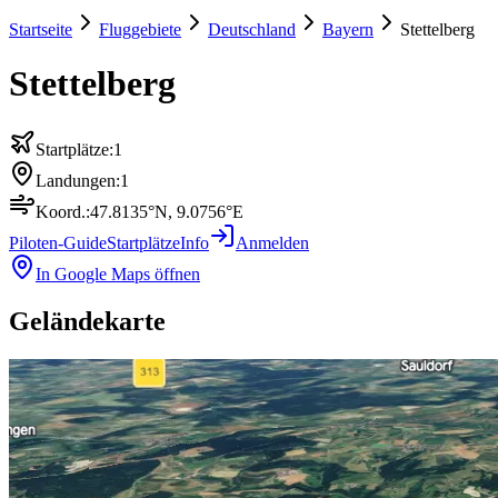
Startseite
Fluggebiete
Deutschland
Bayern
Stettelberg
Stettelberg
Startplätze:
1
Landungen:
1
Koord.:
47.8135
°N,
9.0756
°E
Piloten-Guide
Startplätze
Info
Anmelden
In Google Maps öffnen
Geländekarte