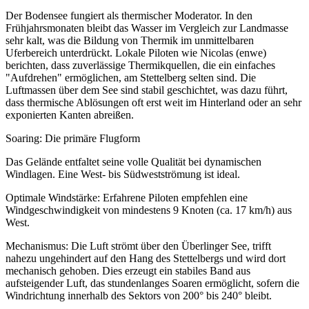
Der Bodensee fungiert als thermischer Moderator. In den
Frühjahrsmonaten bleibt das Wasser im Vergleich zur Landmasse
sehr kalt, was die Bildung von Thermik im unmittelbaren
Uferbereich unterdrückt. Lokale Piloten wie Nicolas (enwe)
berichten, dass zuverlässige Thermikquellen, die ein einfaches
"Aufdrehen" ermöglichen, am Stettelberg selten sind. Die
Luftmassen über dem See sind stabil geschichtet, was dazu führt,
dass thermische Ablösungen oft erst weit im Hinterland oder an sehr
exponierten Kanten abreißen.
Soaring: Die primäre Flugform
Das Gelände entfaltet seine volle Qualität bei dynamischen
Windlagen. Eine West- bis Südwestströmung ist ideal.
Optimale Windstärke: Erfahrene Piloten empfehlen eine
Windgeschwindigkeit von mindestens 9 Knoten (ca. 17 km/h) aus
West.
Mechanismus: Die Luft strömt über den Überlinger See, trifft
nahezu ungehindert auf den Hang des Stettelbergs und wird dort
mechanisch gehoben. Dies erzeugt ein stabiles Band aus
aufsteigender Luft, das stundenlanges Soaren ermöglicht, sofern die
Windrichtung innerhalb des Sektors von 200° bis 240° bleibt.