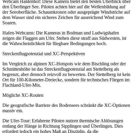
Webcam Haldenhof: Diese Kamera bietet den besten Überblick über
den Überlinger See. Piloten achten hier auf die Wellenbildung auf
der Seeoberfläche. Schaumkronen oder ausgeprägte Windstriche auf
dem Wasser sind ein sicheres Zeichen für ausreichend Wind zum
Soaren.
Hafen-Webcams: Die Kameras in Bodman und Ludwigshafen
zeigen die Flaggen am Ufer. Stehen diese straff aus Südwesten, ist
die Wahrscheinlichkeit für fliegbare Bedingungen hoch.
Streckenflugpotenzial und XC-Perspektiven
Im Vergleich zu alpinen XC-Hotspots wie dem Bischling oder der
Schmittenhöhe ist das Streckenflugpotenzial am Stettelberg als
begrenzt, aber dennoch reizvoll zu bewerten. Der Stettelberg ist kein
Ort für 100-Kilometer-Dreiecke, sondern für technisches Fliegen im
Flachland-Ufer-Mix.
Mögliche XC-Routen
Die geografische Barriere des Bodensees schränkt die XC-Optionen
massiv ein.
Die Ufer-Tour: Erfahrene Piloten nutzen thermische Ablösungen
entlang der Hänge in Richtung Sipplingen und Überlingen. Dies
erfordert jedoch ein hohes Maß an Disziplin, da die