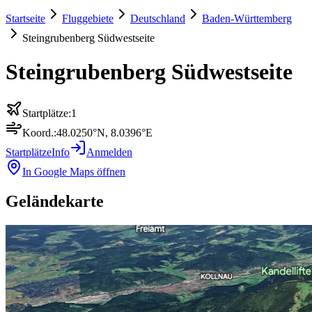
Startseite
Fluggebiete
Deutschland
Baden-Württemberg
Steingrubenberg Südwestseite
Steingrubenberg Südwestseite
Startplätze:
1
Koord.:
48.0250
°N,
8.0396
°E
Startplätze
Info
Anmelden
In Google Maps öffnen
Geländekarte