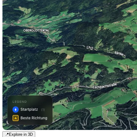
📍
Explore in 3D