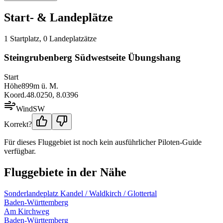
Start- & Landeplätze
1
Startplatz
,
0
Landeplatz
ätze
Steingrubenberg Südwestseite Übungshang
Start
Höhe
899
m ü. M.
Koord.
48.0250
,
8.0396
Wind
SW
Korrekt?
Für dieses Fluggebiet ist noch kein ausführlicher Piloten-Guide
verfügbar.
Fluggebiete in der Nähe
Sonderlandeplatz Kandel / Waldkirch / Glottertal
Baden-Württemberg
Am Kirchweg
Baden-Württemberg