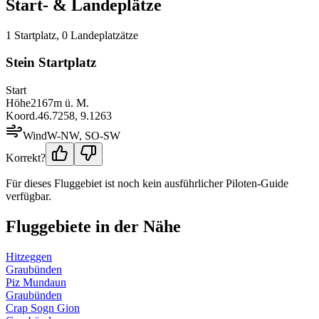
Start- & Landeplätze
1
Startplatz
,
0
Landeplatz
ätze
Stein Startplatz
Start
Höhe
2167
m ü. M.
Koord.
46.7258
,
9.1263
Wind
W-NW, SO-SW
Korrekt?
Für dieses Fluggebiet ist noch kein ausführlicher Piloten-Guide
verfügbar.
Fluggebiete in der Nähe
Hitzeggen
Graubünden
Piz Mundaun
Graubünden
Crap Sogn Gion