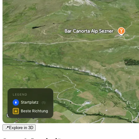
📍
Explore in 3D