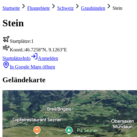
Startseite
Fluggebiete
Schweiz
Graubünden
Stein
Stein
Startplätze:
1
Koord.:
46.7258
°N,
9.1263
°E
Startplätze
Info
Anmelden
In Google Maps öffnen
Geländekarte