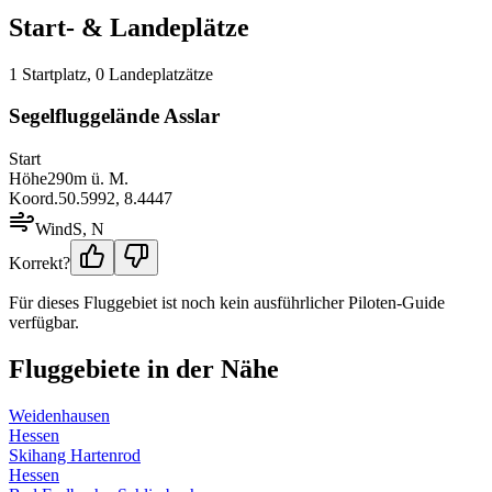
Start- & Landeplätze
1
Startplatz
,
0
Landeplatz
ätze
Segelfluggelände Asslar
Start
Höhe
290
m ü. M.
Koord.
50.5992
,
8.4447
Wind
S, N
Korrekt?
Für dieses Fluggebiet ist noch kein ausführlicher Piloten-Guide
verfügbar.
Fluggebiete in der Nähe
Weidenhausen
Hessen
Skihang Hartenrod
Hessen