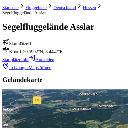
Startseite
Fluggebiete
Deutschland
Hessen
Segelfluggelände Asslar
Segelfluggelände Asslar
Startplätze:
1
Koord.:
50.5992
°N,
8.4447
°E
Startplätze
Info
Anmelden
In Google Maps öffnen
Geländekarte