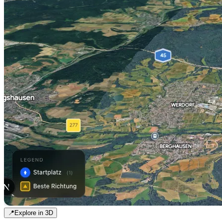
📍
Explore in 3D