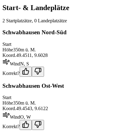
Start- & Landeplätze
2
Startplatz
ätze
,
0
Landeplatz
ätze
Schwabhausen Nord-Süd
Start
Höhe
350
m ü. M.
Koord.
49.4511
,
9.6028
Wind
N, S
Korrekt?
Schwabhausen Ost-West
Start
Höhe
350
m ü. M.
Koord.
49.4543
,
9.6122
Wind
O, W
Korrekt?