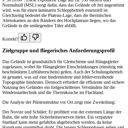
Normalnull (MSL) sorgt dafür, dass das Gelände oft frei angeströmt
wird, was für einen laminaren Schleppbetrieb essenziell ist.
Gleichzeitig bedeutet die Plateau-Lage, dass die thermischen
Abrisskanten an den Rändern des Hochplateaus liegen, wo das
Gelände in die umliegenden Täler abfällt.
Korrekt?
Zielgruppe und fliegerisches Anforderungsprofil
Das Gelände ist grundsätzlich für Gleitschirme und Hängegleiter
zugelassen, wobei für Hängegleiter Einschränkungen (einsitzig mit
beschränktem Luftfahrerschein) gelten. Auch der Schulungsbetrieb
ist gestattet, was auf eine hindernisfreie und fehlerverzeihende
Topographie hindeutet. Dennoch erfordert die effiziente und sichere
Nutzung des Geländes ein fortgeschrittenes Verständnis für die
Windenstarttechnik und die Thermiksuche im Flachland.
Die Analyse der Pilotenstruktur vor Ort zeigt eine Zweiteilung:
Der Novize und Schüler: Er profitiert von der extremen Länge der
Bahn, die sehr hohe Sicherheitsreserven bietet. Ein verpatzter
Startlauf kann meist gefahrlos abgebrochen werden, da keine
Hangkante unmittelbar droht. Die langen Schleppphasen geben viel