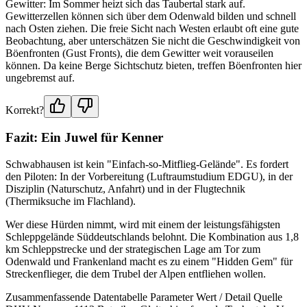
Gewitter: Im Sommer heizt sich das Taubertal stark auf.
Gewitterzellen können sich über dem Odenwald bilden und schnell
nach Osten ziehen. Die freie Sicht nach Westen erlaubt oft eine gute
Beobachtung, aber unterschätzen Sie nicht die Geschwindigkeit von
Böenfronten (Gust Fronts), die dem Gewitter weit vorauseilen
können. Da keine Berge Sichtschutz bieten, treffen Böenfronten hier
ungebremst auf.
Korrekt?
Fazit: Ein Juwel für Kenner
Schwabhausen ist kein "Einfach-so-Mitflieg-Gelände". Es fordert
den Piloten: In der Vorbereitung (Luftraumstudium EDGU), in der
Disziplin (Naturschutz, Anfahrt) und in der Flugtechnik
(Thermiksuche im Flachland).
Wer diese Hürden nimmt, wird mit einem der leistungsfähigsten
Schleppgelände Süddeutschlands belohnt. Die Kombination aus 1,8
km Schleppstrecke und der strategischen Lage am Tor zum
Odenwald und Frankenland macht es zu einem "Hidden Gem" für
Streckenflieger, die dem Trubel der Alpen entfliehen wollen.
Zusammenfassende Datentabelle Parameter Wert / Detail Quelle