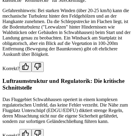
klassische "Rennstrecke" für Streckenflüge.
Gefahrenhinweis: Bei starken Winden (über 20-25 km/h) kann die
mechanische Turbulenz hinter den Feldgehölzen und an der
Hangkante zunehmen. Da die Schleppstrecke im Flachen liegt, ist
die Bodenturbulenz ("Leewalzen" hinter Hindernissen wie
Waldstücken oder Gebäuden in Schwabhausen) beim Start und der
Landung genau zu beobachten. Ein Windsack am Startplatz ist
obligatorisch, aber ein Blick auf die Vegetation in 100-200m
Entfernung (Bewegung der Baumkronen) gibt oft ehrlichere
Auskunft über Böigkeit.
Korrekt?
Luftraumstruktur und Regulatorik: Die kritische
Schnittstelle
Das Fluggebiet Schwabhausen operiert in einem komplexen
regulatorischen Umfeld, das keine Fehler verzeiht. Die Nähe zum
Flugplatz Unterschüpf (EDGU/EDFU) diktiert strenge Regeln,
deren Missachtung nicht nur die eigene Sicherheit gefährdet,
sondern zur sofortigen Geländeschließung führen kann.
Korrekt?