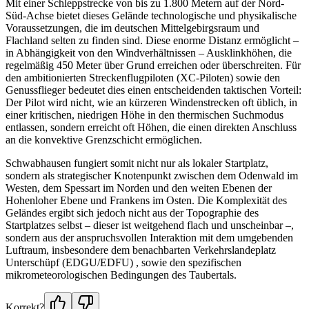
Mit einer Schleppstrecke von bis zu 1.800 Metern auf der Nord-
Süd-Achse bietet dieses Gelände technologische und physikalische
Voraussetzungen, die im deutschen Mittelgebirgsraum und
Flachland selten zu finden sind. Diese enorme Distanz ermöglicht –
in Abhängigkeit von den Windverhältnissen – Ausklinkhöhen, die
regelmäßig 450 Meter über Grund erreichen oder überschreiten. Für
den ambitionierten Streckenflugpiloten (XC-Piloten) sowie den
Genussflieger bedeutet dies einen entscheidenden taktischen Vorteil:
Der Pilot wird nicht, wie an kürzeren Windenstrecken oft üblich, in
einer kritischen, niedrigen Höhe in den thermischen Suchmodus
entlassen, sondern erreicht oft Höhen, die einen direkten Anschluss
an die konvektive Grenzschicht ermöglichen.
Schwabhausen fungiert somit nicht nur als lokaler Startplatz,
sondern als strategischer Knotenpunkt zwischen dem Odenwald im
Westen, dem Spessart im Norden und den weiten Ebenen der
Hohenloher Ebene und Frankens im Osten. Die Komplexität des
Geländes ergibt sich jedoch nicht aus der Topographie des
Startplatzes selbst – dieser ist weitgehend flach und unscheinbar –,
sondern aus der anspruchsvollen Interaktion mit dem umgebenden
Luftraum, insbesondere dem benachbarten Verkehrslandeplatz
Unterschüpf (EDGU/EDFU) , sowie den spezifischen
mikrometeorologischen Bedingungen des Taubertals.
Korrekt?