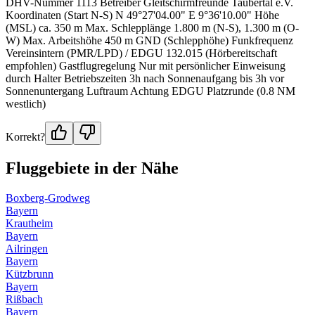
DHV-Nummer 1113 Betreiber Gleitschirmfreunde Taubertal e.V.
Koordinaten (Start N-S) N 49°27'04.00" E 9°36'10.00" Höhe
(MSL) ca. 350 m Max. Schlepplänge 1.800 m (N-S), 1.300 m (O-
W) Max. Arbeitshöhe 450 m GND (Schlepphöhe) Funkfrequenz
Vereinsintern (PMR/LPD) / EDGU 132.015 (Hörbereitschaft
empfohlen) Gastflugregelung Nur mit persönlicher Einweisung
durch Halter Betriebszeiten 3h nach Sonnenaufgang bis 3h vor
Sonnenuntergang Luftraum Achtung EDGU Platzrunde (0.8 NM
westlich)
Korrekt?
Fluggebiete in der Nähe
Boxberg-Grodweg
Bayern
Krautheim
Bayern
Ailringen
Bayern
Kützbrunn
Bayern
Rißbach
Bayern