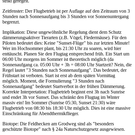
strikt geregelt.
Zeitfenster: Der Flugbetrieb ist per Auflage auf den Zeitraum von 3
Stunden nach Sonnenaufgang bis 3 Stunden vor Sonnenuntergang
begrenzt.
Implikation: Diese ungewöhnliche Regelung dient dem Schutz
dämmerungsaktiver Tierarten (z.B. Vögel, Fledermäuse). Für den
Piloten bedeutet dies: Keine "Sunset-Flüge" bis zur letzten Minute!
Wer im Hochsommer plant, bis 21:30 Uhr zu soaren, wird hier
enttäuscht. Planen Sie den Flugtag entsprechend früh. Ein Start um
06:00 Uhr morgens im Sommer ist theoretisch möglich (da
Sonnenaufgang ca. 05:00 Uhr + 3h = 08:00 Uhr Startzeit? Nein, die
Regel lautet "3 Stunden nach Sonnenaufgang". Das bedeutet, der
Frühstart ist verboten. Start ist erst ab dem späten Vormittag
möglich. Moment, die Formulierung "3 Stunden nach
Sonnenaufgang" bedeutet Startverbot in der frühen Dämmerung.
Korrekte Interpretation: Flugbetrieb beginnt erst 3h nach Sunrise
und endet 3h vor Sunset. Das schränkt den Flugtag im Winter
massiv ein! Im Sommer (Sunrise 05:30, Sunset 21:30) wäre
Flugbetrieb von 08:30 bis 18:30 Uhr möglich. Dies ist eine massive
Einschränkung für Abendthermikflieger.
Biotope: Die Feldhecken am Grodweg sind als "besonders
geschützte Biotope" nach § 24a Naturschutzgesetz ausgewiesen.