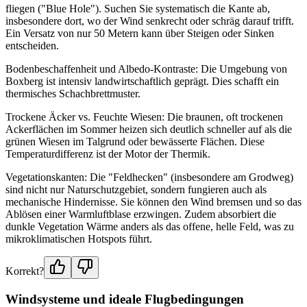
fliegen ("Blue Hole"). Suchen Sie systematisch die Kante ab,
insbesondere dort, wo der Wind senkrecht oder schräg darauf trifft.
Ein Versatz von nur 50 Metern kann über Steigen oder Sinken
entscheiden.
Bodenbeschaffenheit und Albedo-Kontraste: Die Umgebung von
Boxberg ist intensiv landwirtschaftlich geprägt. Dies schafft ein
thermisches Schachbrettmuster.
Trockene Äcker vs. Feuchte Wiesen: Die braunen, oft trockenen
Ackerflächen im Sommer heizen sich deutlich schneller auf als die
grünen Wiesen im Talgrund oder bewässerte Flächen. Diese
Temperaturdifferenz ist der Motor der Thermik.
Vegetationskanten: Die "Feldhecken" (insbesondere am Grodweg)
sind nicht nur Naturschutzgebiet, sondern fungieren auch als
mechanische Hindernisse. Sie können den Wind bremsen und so das
Ablösen einer Warmluftblase erzwingen. Zudem absorbiert die
dunkle Vegetation Wärme anders als das offene, helle Feld, was zu
mikroklimatischen Hotspots führt.
Korrekt?
Windsysteme und ideale Flugbedingungen