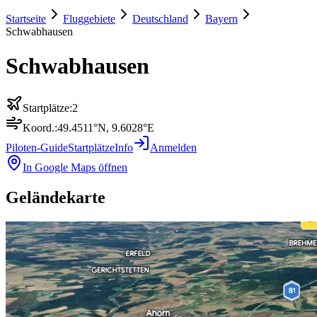
Startseite
Fluggebiete
Deutschland
Bayern
Schwabhausen
Schwabhausen
Startplätze:
2
Koord.:
49.4511
°N,
9.6028
°E
Piloten-Guide
Startplätze
Info
Anmelden
In Google Maps öffnen
Geländekarte