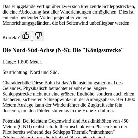
Das Fluggelände verfügt über zwei sich kreuzende Schleppstrecken,
die eine Abdeckung fast aller Windrichtungen ermöglichen. Dies ist
ein entscheidender Vorteil gegenüber vielen
Monorichtungsgeländen, die bei Seitenwind unbefliegbar werden.
Korrekt?
Die Nord-Süd-Achse (N-S): Die "Königsstrecke"
Länge: 1.800 Meter.
Startrichtung: Nord und Süd.
Charakteristik: Diese Bahn ist das Alleinstellungsmerkmal des
Geländes. Physikalisch betrachtet erlaubt eine längere
Schleppstrecke nicht nur eine größere Endhöhe, sondern auch einen
flacheren, sichereren Schleppwinkel in der Anfangsphase. Bei 1.800
Metern Auslage kann der Windenfahrer die Zugkraft sehr fein
dosieren, um den Piloten stufenlos in die Höhe zu führen.
Potenzial: Bei leichtem Gegenwind sind Ausklinkhöhen von 450
Metern (GND) realistisch. In thermisch aktiven Phasen kann der
Pilot bereits während des Schlepps Thermik "mitnehmen"
(Stufenschlepp), was die Effektivhöhe weiter steigert.