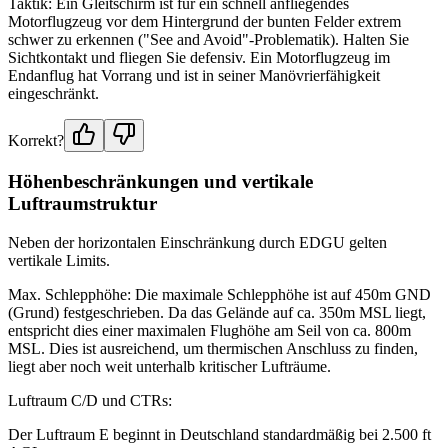
Taktik: Ein Gleitschirm ist für ein schnell anfliegendes
Motorflugzeug vor dem Hintergrund der bunten Felder extrem
schwer zu erkennen ("See and Avoid"-Problematik). Halten Sie
Sichtkontakt und fliegen Sie defensiv. Ein Motorflugzeug im
Endanflug hat Vorrang und ist in seiner Manövrierfähigkeit
eingeschränkt.
Korrekt?
Höhenbeschränkungen und vertikale
Luftraumstruktur
Neben der horizontalen Einschränkung durch EDGU gelten
vertikale Limits.
Max. Schlepphöhe: Die maximale Schlepphöhe ist auf 450m GND
(Grund) festgeschrieben. Da das Gelände auf ca. 350m MSL liegt,
entspricht dies einer maximalen Flughöhe am Seil von ca. 800m
MSL. Dies ist ausreichend, um thermischen Anschluss zu finden,
liegt aber noch weit unterhalb kritischer Lufträume.
Luftraum C/D und CTRs:
Der Luftraum E beginnt in Deutschland standardmäßig bei 2.500 ft