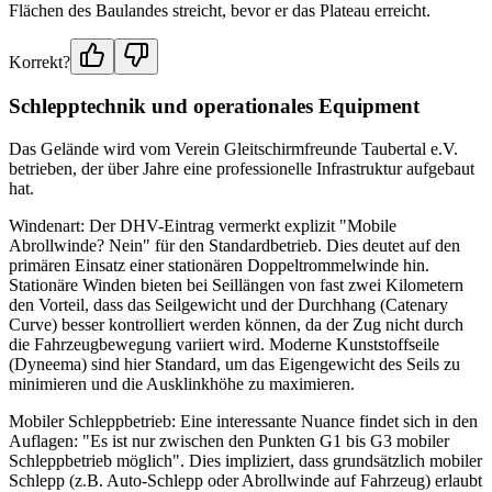
Flächen des Baulandes streicht, bevor er das Plateau erreicht.
Korrekt?
Schlepptechnik und operationales Equipment
Das Gelände wird vom Verein Gleitschirmfreunde Taubertal e.V.
betrieben, der über Jahre eine professionelle Infrastruktur aufgebaut
hat.
Windenart: Der DHV-Eintrag vermerkt explizit "Mobile
Abrollwinde? Nein" für den Standardbetrieb. Dies deutet auf den
primären Einsatz einer stationären Doppeltrommelwinde hin.
Stationäre Winden bieten bei Seillängen von fast zwei Kilometern
den Vorteil, dass das Seilgewicht und der Durchhang (Catenary
Curve) besser kontrolliert werden können, da der Zug nicht durch
die Fahrzeugbewegung variiert wird. Moderne Kunststoffseile
(Dyneema) sind hier Standard, um das Eigengewicht des Seils zu
minimieren und die Ausklinkhöhe zu maximieren.
Mobiler Schleppbetrieb: Eine interessante Nuance findet sich in den
Auflagen: "Es ist nur zwischen den Punkten G1 bis G3 mobiler
Schleppbetrieb möglich". Dies impliziert, dass grundsätzlich mobiler
Schlepp (z.B. Auto-Schlepp oder Abrollwinde auf Fahrzeug) erlaubt