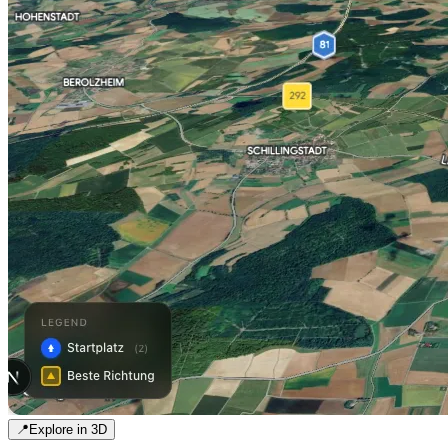
📍
Explore in 3D