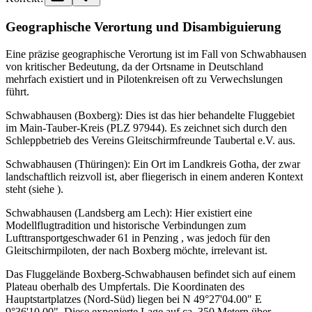
Geographische Verortung und Disambiguierung
Eine präzise geographische Verortung ist im Fall von Schwabhausen
von kritischer Bedeutung, da der Ortsname in Deutschland
mehrfach existiert und in Pilotenkreisen oft zu Verwechslungen
führt.
Schwabhausen (Boxberg): Dies ist das hier behandelte Fluggebiet
im Main-Tauber-Kreis (PLZ 97944). Es zeichnet sich durch den
Schleppbetrieb des Vereins Gleitschirmfreunde Taubertal e.V. aus.
Schwabhausen (Thüringen): Ein Ort im Landkreis Gotha, der zwar
landschaftlich reizvoll ist, aber fliegerisch in einem anderen Kontext
steht (siehe ).
Schwabhausen (Landsberg am Lech): Hier existiert eine
Modellflugtradition und historische Verbindungen zum
Lufttransportgeschwader 61 in Penzing , was jedoch für den
Gleitschirmpiloten, der nach Boxberg möchte, irrelevant ist.
Das Fluggelände Boxberg-Schwabhausen befindet sich auf einem
Plateau oberhalb des Umpfertals. Die Koordinaten des
Hauptstartplatzes (Nord-Süd) liegen bei N 49°27'04.00" E
9°36'10.00". Diese exponierte Lage auf ca. 350 Metern über