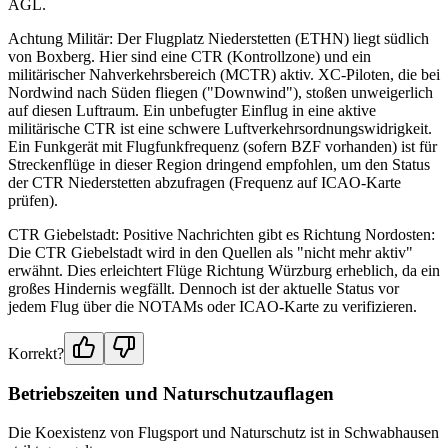
AGL.
Achtung Militär: Der Flugplatz Niederstetten (ETHN) liegt südlich
von Boxberg. Hier sind eine CTR (Kontrollzone) und ein
militärischer Nahverkehrsbereich (MCTR) aktiv. XC-Piloten, die bei
Nordwind nach Süden fliegen ("Downwind"), stoßen unweigerlich
auf diesen Luftraum. Ein unbefugter Einflug in eine aktive
militärische CTR ist eine schwere Luftverkehrsordnungswidrigkeit.
Ein Funkgerät mit Flugfunkfrequenz (sofern BZF vorhanden) ist für
Streckenflüge in dieser Region dringend empfohlen, um den Status
der CTR Niederstetten abzufragen (Frequenz auf ICAO-Karte
prüfen).
CTR Giebelstadt: Positive Nachrichten gibt es Richtung Nordosten:
Die CTR Giebelstadt wird in den Quellen als "nicht mehr aktiv"
erwähnt. Dies erleichtert Flüge Richtung Würzburg erheblich, da ein
großes Hindernis wegfällt. Dennoch ist der aktuelle Status vor
jedem Flug über die NOTAMs oder ICAO-Karte zu verifizieren.
Korrekt?
Betriebszeiten und Naturschutzauflagen
Die Koexistenz von Flugsport und Naturschutz ist in Schwabhausen