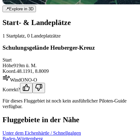
📍
Explore in 3D
Start- & Landeplätze
1
Startplatz
,
0
Landeplatz
ätze
Schulungsgelände Heuberger-Kreuz
Start
Höhe
919
m ü. M.
Koord.
48.1191
,
8.8009
Wind
ONO-O
Korrekt?
Für dieses Fluggebiet ist noch kein ausführlicher Piloten-Guide
verfügbar.
Fluggebiete in der Nähe
Unter dem Eichenhärtle / Schnellgalgen
Baden-Württemberg