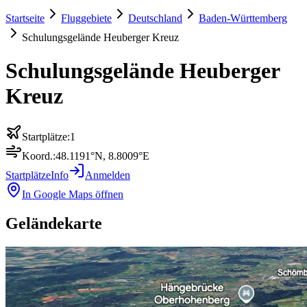
Startseite
Fluggebiete
Deutschland
Baden-Württemberg
Schulungsgelände Heuberger Kreuz
Schulungsgelände Heuberger
Kreuz
Startplätze:
1
Koord.:
48.1191
°N,
8.8009
°E
Startplätze
Info
Anmelden
In Google Maps öffnen
Geländekarte