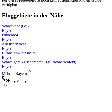
Für dieses Fluggebiet ist noch kein ausführlicher Piloten-Guide
verfügbar.
Fluggebiete in der Nähe
Schreckhof (GS)
Bayern
Finkenhof
Bayern
Aussichtswiese
Bayern
Birnhälde-Heinsheim
Bayern
Schwaigern - Niederhofen (Deutschherrenfeld)
Bayern
Mehr in
Bayern
Bergrettung
112