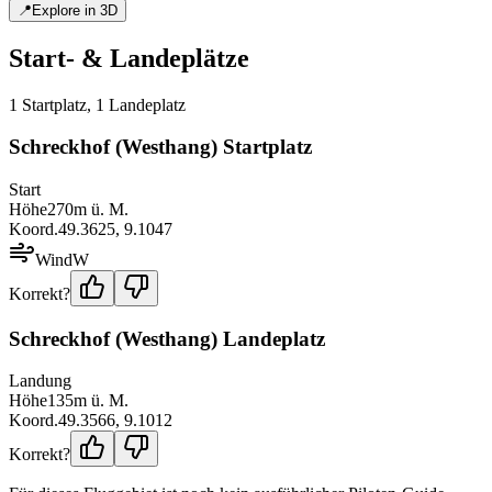
📍
Explore in 3D
Start- & Landeplätze
1
Startplatz
,
1
Landeplatz
Schreckhof (Westhang) Startplatz
Start
Höhe
270
m ü. M.
Koord.
49.3625
,
9.1047
Wind
W
Korrekt?
Schreckhof (Westhang) Landeplatz
Landung
Höhe
135
m ü. M.
Koord.
49.3566
,
9.1012
Korrekt?