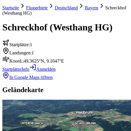
Startseite
Fluggebiete
Deutschland
Bayern
Schreckhof
(Westhang HG)
Schreckhof (Westhang HG)
Startplätze:
1
Landungen:
1
Koord.:
49.3625
°N,
9.1047
°E
Startplätze
Info
Anmelden
In Google Maps öffnen
Geländekarte