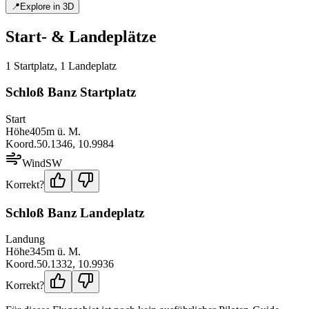
📍
Explore in 3D
Start- & Landeplätze
1
Startplatz
,
1
Landeplatz
Schloß Banz Startplatz
Start
Höhe
405
m ü. M.
Koord.
50.1346
,
10.9984
Wind
SW
Korrekt?
Schloß Banz Landeplatz
Landung
Höhe
345
m ü. M.
Koord.
50.1332
,
10.9936
Korrekt?