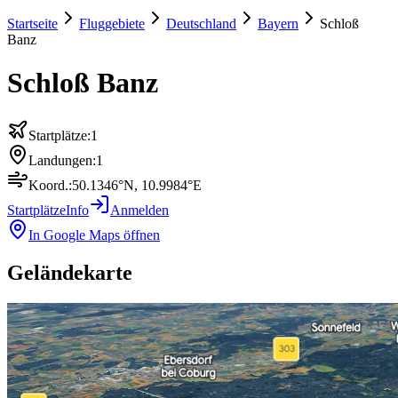
Startseite
Fluggebiete
Deutschland
Bayern
Schloß
Banz
Schloß Banz
Startplätze:
1
Landungen:
1
Koord.:
50.1346
°N,
10.9984
°E
Startplätze
Info
Anmelden
In Google Maps öffnen
Geländekarte