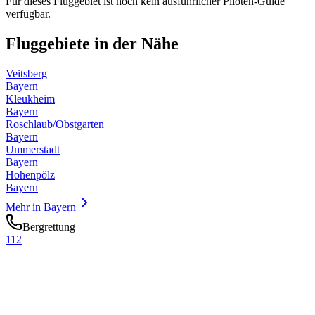
Für dieses Fluggebiet ist noch kein ausführlicher Piloten-Guide
verfügbar.
Fluggebiete in der Nähe
Veitsberg
Bayern
Kleukheim
Bayern
Roschlaub/Obstgarten
Bayern
Ummerstadt
Bayern
Hohenpölz
Bayern
Mehr in
Bayern
Bergrettung
112