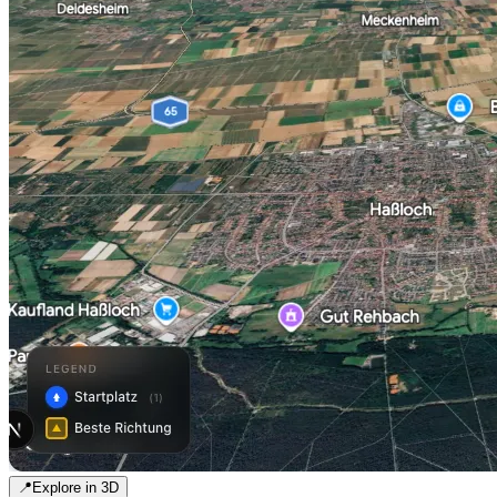
📍
Explore in 3D