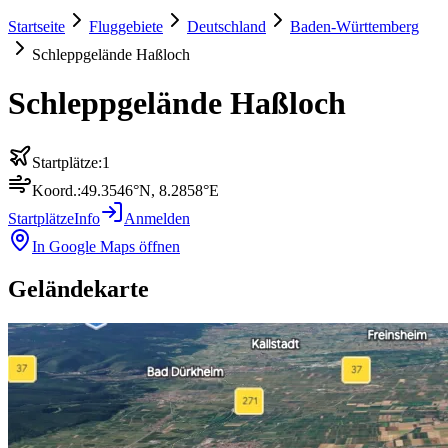
Startseite
Fluggebiete
Deutschland
Baden-Württemberg
Schleppgelände Haßloch
Schleppgelände Haßloch
Startplätze:
1
Koord.:
49.3546
°N,
8.2858
°E
Startplätze
Info
Anmelden
In Google Maps öffnen
Geländekarte