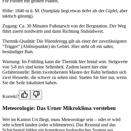
Für Piloten mit großen Plänen.
Höhe: 1840 m ü. M. (Startplatz liegt etwas tiefer als der Gipfel, aber
taktisch günstig).
Zugang: Ca. 30 Minuten Fußmarsch von der Bergstation. Der Weg
führt zuerst nordwärts und dann Richtung Südsüdwest.
Thermik-Qualität: Die Hüenderegg gilt als einer der zuverlässigsten
"Trigger" (Ablösepunkte) im Gebiet. Hier steht oft ein satter,
beständiger Bart.
Warnung: Im Frühling kann die Thermik hier brutal sein. Steigwerte
von 5-8 m/s sind keine Seltenheit. Zudem lauert hier eine
Gefahrenstelle: Beim zweitobersten Masten der Bahn befinden sich
zwei Heuseile, die schwer zu sehen sind. Starten Sie hier nur, wenn
Sie die Seile lokalisiert haben.
Korrekt?
Meteorologie: Das Urner Mikroklima verstehen
Wer im Kanton Uri fliegt, muss Meteorologe sein – oder er wird
sehr schnell landen (oder schlimmeres). Das Reusstal und das
Schächental bilden ein komplexes hydraulisches System aus