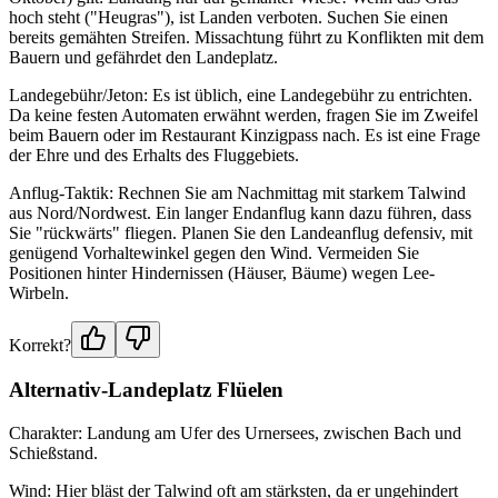
hoch steht ("Heugras"), ist Landen verboten. Suchen Sie einen
bereits gemähten Streifen. Missachtung führt zu Konflikten mit dem
Bauern und gefährdet den Landeplatz.
Landegebühr/Jeton: Es ist üblich, eine Landegebühr zu entrichten.
Da keine festen Automaten erwähnt werden, fragen Sie im Zweifel
beim Bauern oder im Restaurant Kinzigpass nach. Es ist eine Frage
der Ehre und des Erhalts des Fluggebiets.
Anflug-Taktik: Rechnen Sie am Nachmittag mit starkem Talwind
aus Nord/Nordwest. Ein langer Endanflug kann dazu führen, dass
Sie "rückwärts" fliegen. Planen Sie den Landeanflug defensiv, mit
genügend Vorhaltewinkel gegen den Wind. Vermeiden Sie
Positionen hinter Hindernissen (Häuser, Bäume) wegen Lee-
Wirbeln.
Korrekt?
Alternativ-Landeplatz Flüelen
Charakter: Landung am Ufer des Urnersees, zwischen Bach und
Schießstand.
Wind: Hier bläst der Talwind oft am stärksten, da er ungehindert