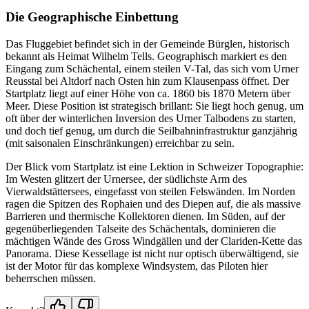
Die Geographische Einbettung
Das Fluggebiet befindet sich in der Gemeinde Bürglen, historisch
bekannt als Heimat Wilhelm Tells. Geographisch markiert es den
Eingang zum Schächental, einem steilen V-Tal, das sich vom Urner
Reusstal bei Altdorf nach Osten hin zum Klausenpass öffnet. Der
Startplatz liegt auf einer Höhe von ca. 1860 bis 1870 Metern über
Meer. Diese Position ist strategisch brillant: Sie liegt hoch genug, um
oft über der winterlichen Inversion des Urner Talbodens zu starten,
und doch tief genug, um durch die Seilbahninfrastruktur ganzjährig
(mit saisonalen Einschränkungen) erreichbar zu sein.
Der Blick vom Startplatz ist eine Lektion in Schweizer Topographie:
Im Westen glitzert der Urnersee, der südlichste Arm des
Vierwaldstättersees, eingefasst von steilen Felswänden. Im Norden
ragen die Spitzen des Rophaien und des Diepen auf, die als massive
Barrieren und thermische Kollektoren dienen. Im Süden, auf der
gegenüberliegenden Talseite des Schächentals, dominieren die
mächtigen Wände des Gross Windgällen und der Clariden-Kette das
Panorama. Diese Kessellage ist nicht nur optisch überwältigend, sie
ist der Motor für das komplexe Windsystem, das Piloten hier
beherrschen müssen.