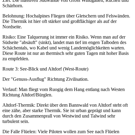
Ziel: Die massiven Südwände von Gross Windgällen, Ruchen und
Schärhorn.
Belohnung: Hochalpines Fliegen über Gletschern und Felswänden.
Die Thermik ist hier oft stärker und großflächiger als auf der
Nordseite.
Risiko: Eine Talquerung ist immer ein Risiko. Wenn man auf der
Südseite "absäuft" (sinkt), landet man tief im engen Talboden des
Schächentals, wo Kabel und wenig Landemöglichkeiten warten.
Diese Route ist nur an thermisch sehr guten Tagen mit hoher Basis
zu empfehlen.
Route 3: See-Blick und Altdorf (West-Route)
Der "Genuss-Ausflug" Richtung Zivilisation.
Verlauf: Man fliegt vom Ruogig dem Hang entlang nach Westen
Richtung Altdorf/Bürglen.
Altdorf-Thermik: Direkt über dem Bannwald von Altdorf steht oft
eine zähe, aber starke Thermik. Sie ist urban geprägt und kann
durch den Zusammenprall von Westwind und Talwind sehr
turbulent sein.
Die Falle Flüelen: Viele Piloten wollen zum See nach Flüelen