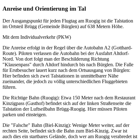
Anreise und Orientierung im Tal
Der Ausgangspunkt für jeden Flugtag am Ruogig ist die Talstation
im Ortsteil Brügg (Gemeinde Bürglen) auf 638 Metern Höhe.
Mit dem Individualverkehr (PKW)
Die Anreise erfolgt in der Regel über die Autobahn A2 (Gotthard-
Route). Piloten verlassen die Autobahn bei der Ausfahrt Altdorf-
Nord. Von dort folgt man der Beschilderung Richtung
"Klausenpass" durch Altdorf hindurch bis nach Bürglen. Die Falle
für Erstbesucher lauert kurz nach dem Ortsausgang von Bürglen:
Hier befinden sich zwei Talstationen in unmittelbarer Nähe
zueinander, die jedoch zu völlig unterschiedlichen Fluggebieten
führen.
Die Richtige Bahn (Ruogig): Etwa 150 Meter nach dem Restaurant
Kinzigpass (Gasthof) befindet sich auf der linken Straßenseite die
Talstation der Luftseilbahn Brügg-Ruogig. Hier müssen Piloten
parken und einsteigen.
Die "Falsche" Bahn (Biel-Kinzig): Wenige Meter weiter, auf der
rechten Seite, befindet sich die Bahn zum Biel-Kinzig. Zwar ist
auch dies ein startbares Gelände, doch wer am Ruogig verabredet ist