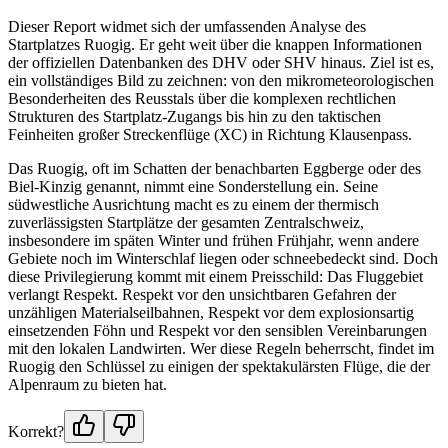
Dieser Report widmet sich der umfassenden Analyse des
Startplatzes Ruogig. Er geht weit über die knappen Informationen
der offiziellen Datenbanken des DHV oder SHV hinaus. Ziel ist es,
ein vollständiges Bild zu zeichnen: von den mikrometeorologischen
Besonderheiten des Reusstals über die komplexen rechtlichen
Strukturen des Startplatz-Zugangs bis hin zu den taktischen
Feinheiten großer Streckenflüge (XC) in Richtung Klausenpass.
Das Ruogig, oft im Schatten der benachbarten Eggberge oder des
Biel-Kinzig genannt, nimmt eine Sonderstellung ein. Seine
südwestliche Ausrichtung macht es zu einem der thermisch
zuverlässigsten Startplätze der gesamten Zentralschweiz,
insbesondere im späten Winter und frühen Frühjahr, wenn andere
Gebiete noch im Winterschlaf liegen oder schneebedeckt sind. Doch
diese Privilegierung kommt mit einem Preisschild: Das Fluggebiet
verlangt Respekt. Respekt vor den unsichtbaren Gefahren der
unzähligen Materialseilbahnen, Respekt vor dem explosionsartig
einsetzenden Föhn und Respekt vor den sensiblen Vereinbarungen
mit den lokalen Landwirten. Wer diese Regeln beherrscht, findet im
Ruogig den Schlüssel zu einigen der spektakulärsten Flüge, die der
Alpenraum zu bieten hat.
Korrekt?