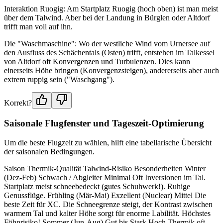
Interaktion Ruogig: Am Startplatz Ruogig (hoch oben) ist man meist
über dem Talwind. Aber bei der Landung in Bürglen oder Altdorf
trifft man voll auf ihn.
Die "Waschmaschine": Wo der westliche Wind vom Urnersee auf
den Ausfluss des Schächentals (Osten) trifft, entstehen im Talkessel
von Altdorf oft Konvergenzen und Turbulenzen. Dies kann
einerseits Höhe bringen (Konvergenzsteigen), andererseits aber auch
extrem ruppig sein ("Waschgang").
Korrekt?
Saisonale Flugfenster und Tageszeit-Optimierung
Um die beste Flugzeit zu wählen, hilft eine tabellarische Übersicht
der saisonalen Bedingungen.
Saison Thermik-Qualität Talwind-Risiko Besonderheiten Winter
(Dez-Feb) Schwach / Abgleiter Minimal Oft Inversionen im Tal.
Startplatz meist schneebedeckt (gutes Schuhwerk!). Ruhige
Genussflüge. Frühling (Mär-Mai) Exzellent (Nuclear) Mittel Die
beste Zeit für XC. Die Schneegrenze steigt, der Kontrast zwischen
warmem Tal und kalter Höhe sorgt für enorme Labilität. Höchstes
Föhnrisiko! Sommer (Jun-Aug) Gut bis Stark Hoch Thermik oft