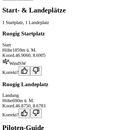
Start- & Landeplätze
1
Startplatz
,
1
Landeplatz
Ruogig Startplatz
Start
Höhe
1859
m ü. M.
Koord.
46.9060
,
8.6905
Wind
SW
Korrekt?
Ruogig Landeplatz
Landung
Höhe
690
m ü. M.
Koord.
46.8750
,
8.6783
Korrekt?
Piloten-Guide