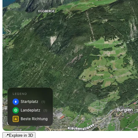
📍
Explore in 3D