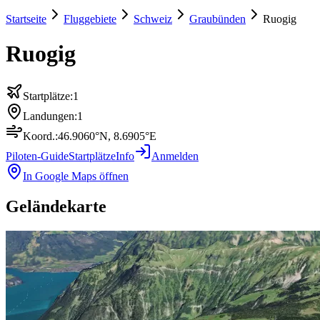
Startseite
Fluggebiete
Schweiz
Graubünden
Ruogig
Ruogig
Startplätze:
1
Landungen:
1
Koord.:
46.9060
°N,
8.6905
°E
Piloten-Guide
Startplätze
Info
Anmelden
In Google Maps öffnen
Geländekarte