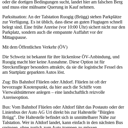
oder die dortigen Bedingungen sucht, landet hier am falschen Berg
und muss eine mühsame Querung in Kauf nehmen.
Parksituation: An der Talstation Ruogig (Brügg) stehen Parkplätze
zur Verfügung. Es ist üblich, dass diese an guten Flugtagen schnell
belegt sind. Eine frühe Anreise (vor 10:00 Uhr) sichert nicht nur den
Parkplatz, sondern auch die entspannte Auffahrt vor der
Mittagspause.
Mit dem Öffentlichen Verkehr (ÖV)
Die Schweiz ist bekannt für ihre lückenlose ÖV-Anbindung, und
Ruogig macht hier keine Ausnahme. Diese Option ist für
Streckenflieger besonders attraktiv, da sie die logistische Fessel des
am Startplatz geparkten Autos löst.
Zug: Bis Bahnhof Flüelen oder Altdorf. Flüelen ist oft der
bevorzugte Knotenpunkt, da hier auch die Schiffe vom
Vierwaldstättersee anlegen – eine landschaftlich reizvolle
Anreiseoption.
Bus: Vom Bahnhof Flüelen oder Altdorf fährt das Postauto oder der
Linienbus der Auto AG Uri direkt bis zur Haltestelle "Bürglen
Brügg". Die Haltestelle befindet sich in unmittelbarer Nähe zur
Talstation. Wer in Altdorf landet, kann einfach in den nächsten Bus
springen, ohne zurück zum Auto trampen zu müssen.