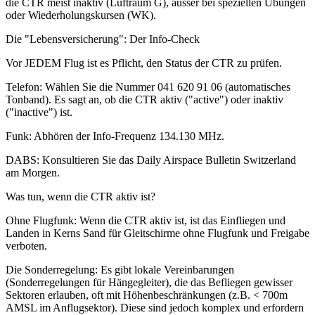
die CTR meist inaktiv (Luftraum G), ausser bei speziellen Übungen
oder Wiederholungskursen (WK).
Die "Lebensversicherung": Der Info-Check
Vor JEDEM Flug ist es Pflicht, den Status der CTR zu prüfen.
Telefon: Wählen Sie die Nummer 041 620 91 06 (automatisches
Tonband). Es sagt an, ob die CTR aktiv ("active") oder inaktiv
("inactive") ist.
Funk: Abhören der Info-Frequenz 134.130 MHz.
DABS: Konsultieren Sie das Daily Airspace Bulletin Switzerland
am Morgen.
Was tun, wenn die CTR aktiv ist?
Ohne Flugfunk: Wenn die CTR aktiv ist, ist das Einfliegen und
Landen in Kerns Sand für Gleitschirme ohne Flugfunk und Freigabe
verboten.
Die Sonderregelung: Es gibt lokale Vereinbarungen
(Sonderregelungen für Hängegleiter), die das Befliegen gewisser
Sektoren erlauben, oft mit Höhenbeschränkungen (z.B. < 700m
AMSL im Anflugsektor). Diese sind jedoch komplex und erfordern