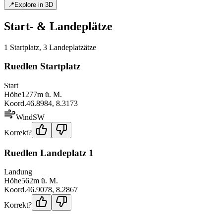
📍
Explore in 3D
Start- & Landeplätze
1
Startplatz
,
3
Landeplatz
ätze
Ruedlen Startplatz
Start
Höhe
1277
m ü. M.
Koord.
46.8984
,
8.3173
Wind
SW
Korrekt?
Ruedlen Landeplatz 1
Landung
Höhe
562
m ü. M.
Koord.
46.9078
,
8.2867
Korrekt?