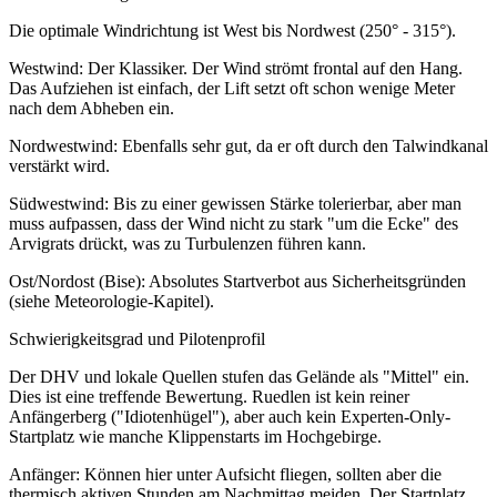
Die optimale Windrichtung ist West bis Nordwest (250° - 315°).
Westwind: Der Klassiker. Der Wind strömt frontal auf den Hang.
Das Aufziehen ist einfach, der Lift setzt oft schon wenige Meter
nach dem Abheben ein.
Nordwestwind: Ebenfalls sehr gut, da er oft durch den Talwindkanal
verstärkt wird.
Südwestwind: Bis zu einer gewissen Stärke tolerierbar, aber man
muss aufpassen, dass der Wind nicht zu stark "um die Ecke" des
Arvigrats drückt, was zu Turbulenzen führen kann.
Ost/Nordost (Bise): Absolutes Startverbot aus Sicherheitsgründen
(siehe Meteorologie-Kapitel).
Schwierigkeitsgrad und Pilotenprofil
Der DHV und lokale Quellen stufen das Gelände als "Mittel" ein.
Dies ist eine treffende Bewertung. Ruedlen ist kein reiner
Anfängerberg ("Idiotenhügel"), aber auch kein Experten-Only-
Startplatz wie manche Klippenstarts im Hochgebirge.
Anfänger: Können hier unter Aufsicht fliegen, sollten aber die
thermisch aktiven Stunden am Nachmittag meiden. Der Startplatz