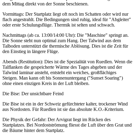
dem Mittag direkt von der Sonne beschienen.
Vormittags: Der Startplatz liegt oft noch im Schatten oder wird nur
flach angestrahlt. Die Bedingungen sind ruhig, ideal für "Abgleiter"
oder erste Schulungsflüge. Thermik ist selten und schwach.
Nachmittags (ab ca. 13:00/14:00 Uhr): Die "Maschine" springt an.
Die Sonne steht nun optimal zum Hang. Der Talwind aus dem
Talboden unterstützt die thermische Ablösung. Dies ist die Zeit für
den Einstieg in längere Flüge.
Abends (Restitution): Dies ist die Spezialität von Ruedlen. Wenn die
Talflanken die gespeicherte Wärme des Tages abgeben und der
Talwind laminar ansteht, entsteht ein weiches, großflächiges
Steigen. Man kann oft bis Sonnenuntergang ("Sunset Soaring")
ohne einen einzigen Kreis in der Luft bleiben.
Die Bise: Der unsichtbare Feind
Die Bise ist ein in der Schweiz gefürchteter kalter, trockener Wind
aus Nordosten. Für Ruedlen ist sie das absolute K.O.-Kriterium.
Die Physik der Gefahr: Der Arvigrat liegt im Rücken des
Startplatzes. Bei Nordostströmung fliesst die Luft über den Grat und
die Bäume hinter dem Startplatz.