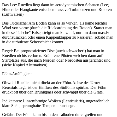
Das Lee: Ruedlen liegt dann im aerodynamischen Schatten (Lee).
Hinter der Hangkante entstehen massive Turbulenzen und Rotoren
(Luftwalzen).
Das Tückische: Am Boden kann es so wirken, als käme leichter
Wind von vorne (durch die Rückströmung des Rotors). Startet man
in diese "falsche" Brise, steigt man kurz auf, nur um dann massiv
durchzusacken oder einen Kappenklapper zu kassieren, sobald man
in die turbulente Scherschicht kommt.
Regel: Bei prognostizierter Bise (auch schwacher!) hat man in
Ruedlen nichts verloren. Erfahrene Piloten weichen dann auf
Startplätze aus, die nach Norden oder Nordosten ausgerichtet sind
(siehe Kapitel Alternativen).
Föhn-Anfälligkeit
Obwohl Ruedlen nicht direkt an der Föhn-Achse des Urner
Reusstals liegt, ist der Einfluss des Südföhns spürbar. Der Föhn
drückt oft über den Brünigpass oder schwappt über die Grate.
Indikatoren: Linsenförmige Wolken (Lenticularis), ungewöhnlich
klare Sicht, sprunghafte Temperaturanstiege.
Gefahr: Der Föhn kann bis in den Talboden durchgreifen und