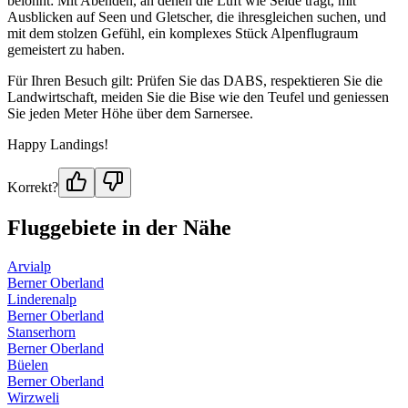
belohnt: Mit Abenden, an denen die Luft wie Seide trägt, mit
Ausblicken auf Seen und Gletscher, die ihresgleichen suchen, und
mit dem stolzen Gefühl, ein komplexes Stück Alpenflugraum
gemeistert zu haben.
Für Ihren Besuch gilt: Prüfen Sie das DABS, respektieren Sie die
Landwirtschaft, meiden Sie die Bise wie den Teufel und geniessen
Sie jeden Meter Höhe über dem Sarnersee.
Happy Landings!
Korrekt?
Fluggebiete in der Nähe
Arvialp
Berner Oberland
Linderenalp
Berner Oberland
Stanserhorn
Berner Oberland
Büelen
Berner Oberland
Wirzweli