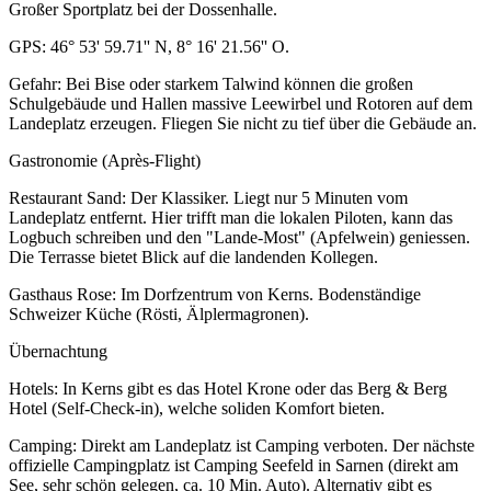
Großer Sportplatz bei der Dossenhalle.
GPS: 46° 53' 59.71'' N, 8° 16' 21.56'' O.
Gefahr: Bei Bise oder starkem Talwind können die großen
Schulgebäude und Hallen massive Leewirbel und Rotoren auf dem
Landeplatz erzeugen. Fliegen Sie nicht zu tief über die Gebäude an.
Gastronomie (Après-Flight)
Restaurant Sand: Der Klassiker. Liegt nur 5 Minuten vom
Landeplatz entfernt. Hier trifft man die lokalen Piloten, kann das
Logbuch schreiben und den "Lande-Most" (Apfelwein) geniessen.
Die Terrasse bietet Blick auf die landenden Kollegen.
Gasthaus Rose: Im Dorfzentrum von Kerns. Bodenständige
Schweizer Küche (Rösti, Älplermagronen).
Übernachtung
Hotels: In Kerns gibt es das Hotel Krone oder das Berg & Berg
Hotel (Self-Check-in), welche soliden Komfort bieten.
Camping: Direkt am Landeplatz ist Camping verboten. Der nächste
offizielle Campingplatz ist Camping Seefeld in Sarnen (direkt am
See, sehr schön gelegen, ca. 10 Min. Auto). Alternativ gibt es