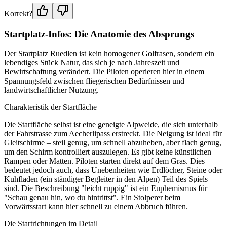
Korrekt?
Startplatz-Infos: Die Anatomie des Absprungs
Der Startplatz Ruedlen ist kein homogener Golfrasen, sondern ein
lebendiges Stück Natur, das sich je nach Jahreszeit und
Bewirtschaftung verändert. Die Piloten operieren hier in einem
Spannungsfeld zwischen fliegerischen Bedürfnissen und
landwirtschaftlicher Nutzung.
Charakteristik der Startfläche
Die Startfläche selbst ist eine geneigte Alpweide, die sich unterhalb
der Fahrstrasse zum Aecherlipass erstreckt. Die Neigung ist ideal für
Gleitschirme – steil genug, um schnell abzuheben, aber flach genug,
um den Schirm kontrolliert auszulegen. Es gibt keine künstlichen
Rampen oder Matten. Piloten starten direkt auf dem Gras. Dies
bedeutet jedoch auch, dass Unebenheiten wie Erdlöcher, Steine oder
Kuhfladen (ein ständiger Begleiter in den Alpen) Teil des Spiels
sind. Die Beschreibung "leicht ruppig" ist ein Euphemismus für
"Schau genau hin, wo du hintrittst". Ein Stolperer beim
Vorwärtsstart kann hier schnell zu einem Abbruch führen.
Die Startrichtungen im Detail