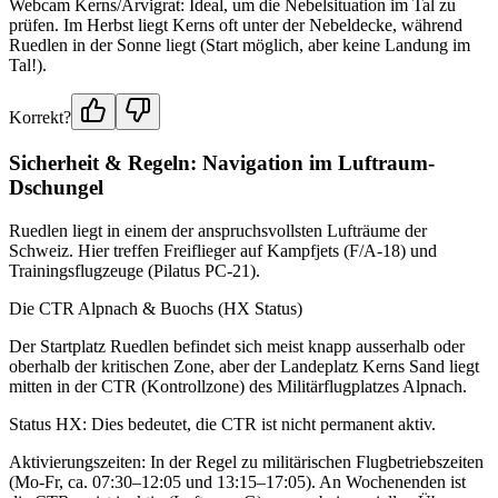
Webcam Kerns/Arvigrat: Ideal, um die Nebelsituation im Tal zu
prüfen. Im Herbst liegt Kerns oft unter der Nebeldecke, während
Ruedlen in der Sonne liegt (Start möglich, aber keine Landung im
Tal!).
Korrekt?
Sicherheit & Regeln: Navigation im Luftraum-
Dschungel
Ruedlen liegt in einem der anspruchsvollsten Lufträume der
Schweiz. Hier treffen Freiflieger auf Kampfjets (F/A-18) und
Trainingsflugzeuge (Pilatus PC-21).
Die CTR Alpnach & Buochs (HX Status)
Der Startplatz Ruedlen befindet sich meist knapp ausserhalb oder
oberhalb der kritischen Zone, aber der Landeplatz Kerns Sand liegt
mitten in der CTR (Kontrollzone) des Militärflugplatzes Alpnach.
Status HX: Dies bedeutet, die CTR ist nicht permanent aktiv.
Aktivierungszeiten: In der Regel zu militärischen Flugbetriebszeiten
(Mo-Fr, ca. 07:30–12:05 und 13:15–17:05). An Wochenenden ist