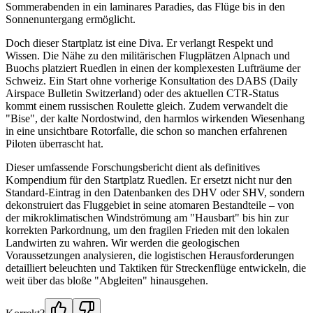
Sommerabenden in ein laminares Paradies, das Flüge bis in den
Sonnenuntergang ermöglicht.
Doch dieser Startplatz ist eine Diva. Er verlangt Respekt und
Wissen. Die Nähe zu den militärischen Flugplätzen Alpnach und
Buochs platziert Ruedlen in einen der komplexesten Lufträume der
Schweiz. Ein Start ohne vorherige Konsultation des DABS (Daily
Airspace Bulletin Switzerland) oder des aktuellen CTR-Status
kommt einem russischen Roulette gleich. Zudem verwandelt die
"Bise", der kalte Nordostwind, den harmlos wirkenden Wiesenhang
in eine unsichtbare Rotorfalle, die schon so manchen erfahrenen
Piloten überrascht hat.
Dieser umfassende Forschungsbericht dient als definitives
Kompendium für den Startplatz Ruedlen. Er ersetzt nicht nur den
Standard-Eintrag in den Datenbanken des DHV oder SHV, sondern
dekonstruiert das Fluggebiet in seine atomaren Bestandteile – von
der mikroklimatischen Windströmung am "Hausbart" bis hin zur
korrekten Parkordnung, um den fragilen Frieden mit den lokalen
Landwirten zu wahren. Wir werden die geologischen
Voraussetzungen analysieren, die logistischen Herausforderungen
detailliert beleuchten und Taktiken für Streckenflüge entwickeln, die
weit über das bloße "Abgleiten" hinausgehen.