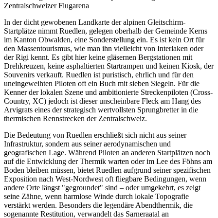
Zentralschweizer Flugarena
In der dicht gewobenen Landkarte der alpinen Gleitschirm-
Startplätze nimmt Ruedlen, gelegen oberhalb der Gemeinde Kerns
im Kanton Obwalden, eine Sonderstellung ein. Es ist kein Ort für
den Massentourismus, wie man ihn vielleicht von Interlaken oder
der Rigi kennt. Es gibt hier keine gläsernen Bergstationen mit
Drehkreuzen, keine asphaltierten Startrampen und keinen Kiosk, der
Souvenirs verkauft. Ruedlen ist puristisch, ehrlich und für den
uneingeweihten Piloten oft ein Buch mit sieben Siegeln. Für die
Kenner der lokalen Szene und ambitionierte Streckenpiloten (Cross-
Country, XC) jedoch ist dieser unscheinbare Fleck am Hang des
Arvigrats eines der strategisch wertvollsten Sprungbretter in die
thermischen Rennstrecken der Zentralschweiz.
Die Bedeutung von Ruedlen erschließt sich nicht aus seiner
Infrastruktur, sondern aus seiner aerodynamischen und
geografischen Lage. Während Piloten an anderen Startplätzen noch
auf die Entwicklung der Thermik warten oder im Lee des Föhns am
Boden bleiben müssen, bietet Ruedlen aufgrund seiner spezifischen
Exposition nach West-Nordwest oft fliegbare Bedingungen, wenn
andere Orte längst "gegroundet" sind – oder umgekehrt, es zeigt
seine Zähne, wenn harmlose Winde durch lokale Topografie
verstärkt werden. Besonders die legendäre Abendthermik, die
sogenannte Restitution, verwandelt das Sarneraatal an