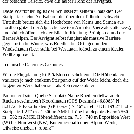
der östlichen Talseite, etwa auf halber Höhe des Arvigrats.
Diese Positionierung ist der Schlüssel zu seinem Charakter. Der
Startplatz ist eine Art Balkon, der über dem Talboden schwebt.
Unterhalb breitet sich die Hochebene von Kerns und Sarnen aus,
nördlich glitzert der Alpnachersee (ein Arm des Vierwaldstättersees),
und südlich öffnet sich der Blick in Richtung Brünigpass und die
Berner Alpen. Der Arvigrat selbst fungiert als massive Barriere
gegen östliche Winde, was Ruedlen bei Ostlagen in den
Windschatten (Lee) stellt, bei Westlagen jedoch zu einem idealen
Prallhang macht.
Technische Daten des Geländes
Für die Flugplanung ist Präzision entscheidend. Die Höhendaten
variieren je nach exaktem Startpunkt auf der Weide leicht, doch die
folgenden Werte haben sich als Referenz etabliert.
Parameter Daten Quelle Startplatz Name Ruedlen (teilw. auch
Ruelen geschrieben) Koordinaten (GPS Dezimal) 46.8983° N,
8.3172° E Koordinaten (GPS Grad) N 46°53'54" / E 8°19'02" Höhe
Startplatz 1.277 m - 1.300 m AMSL Höhe Landeplatz (Kerns) 560
m - 562 m AMSL Höhendifferenz ca. 715 - 740 m Exposition West
(W) bis Nordwest (NW) Bodenbeschaffenheit Alpine Weide,
teilweise uneben ("ruppig")