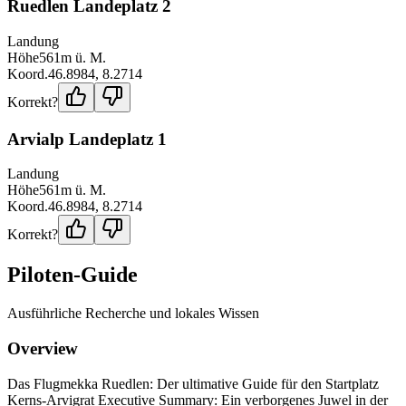
Ruedlen Landeplatz 2
Landung
Höhe
561
m ü. M.
Koord.
46.8984
,
8.2714
Korrekt?
Arvialp Landeplatz 1
Landung
Höhe
561
m ü. M.
Koord.
46.8984
,
8.2714
Korrekt?
Piloten-Guide
Ausführliche Recherche und lokales Wissen
Overview
Das Flugmekka Ruedlen: Der ultimative Guide für den Startplatz
Kerns-Arvigrat Executive Summary: Ein verborgenes Juwel in der