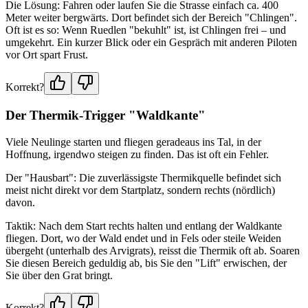
Die Lösung: Fahren oder laufen Sie die Strasse einfach ca. 400
Meter weiter bergwärts. Dort befindet sich der Bereich "Chlingen".
Oft ist es so: Wenn Ruedlen "bekuhlt" ist, ist Chlingen frei – und
umgekehrt. Ein kurzer Blick oder ein Gespräch mit anderen Piloten
vor Ort spart Frust.
Korrekt?
Der Thermik-Trigger "Waldkante"
Viele Neulinge starten und fliegen geradeaus ins Tal, in der
Hoffnung, irgendwo steigen zu finden. Das ist oft ein Fehler.
Der "Hausbart": Die zuverlässigste Thermikquelle befindet sich
meist nicht direkt vor dem Startplatz, sondern rechts (nördlich)
davon.
Taktik: Nach dem Start rechts halten und entlang der Waldkante
fliegen. Dort, wo der Wald endet und in Fels oder steile Weiden
übergeht (unterhalb des Arvigrats), reisst die Thermik oft ab. Soaren
Sie diesen Bereich geduldig ab, bis Sie den "Lift" erwischen, der
Sie über den Grat bringt.
Korrekt?