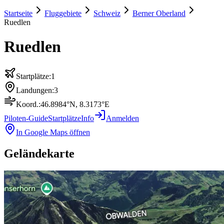
Startseite
Fluggebiete
Schweiz
Berner Oberland
Ruedlen
Ruedlen
Startplätze:
1
Landungen:
3
Koord.:
46.8984
°N,
8.3173
°E
Piloten-Guide
Startplätze
Info
Anmelden
In Google Maps öffnen
Geländekarte