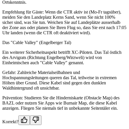
Ortskenntnis.
Empfehlung für Gäste: Wenn die CTR aktiv ist (Mo-Fr tagsüber),
meiden Sie den Landeplatz Kerns Sand, wenn Sie nicht 100%
sicher sind, was Sie tun. Weichen Sie auf Landeplätze ausserhalb
der Zone aus oder planen Sie Ihren Flug so, dass Sie erst nach 17:05
Uhr landen (wenn die CTR oft deaktiviert wird).
Das "Cable Valley" (Engelberger Tal)
Ein weiterer Sicherheitsaspekt betrifft XC-Piloten. Das Tal östlich
des Arvigrats (Richtung Engelberg/Wirzweli) wird von
Einheimischen auch "Cable Valley" genannt.
Gefahr: Zahlreiche Materialseilbahnen und
Hochspannungsleitungen queren das Tal, teilweise in extremen
Höhen über Grund. Diese Kabel sind gegen den dunklen
Waldhintergrund oft unsichtbar.
Prävention: Studieren Sie die Hinderniskarte (Obstacle Map) des
BAZL oder nutzen Sie Apps wie Burnair Map, die diese Kabel
anzeigen. Fliegen Sie niemals tief in unbekannte Seitentäler ein.
Korrekt?