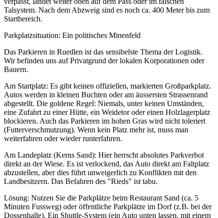
verpasst, landet weiter oben auf dem Pass oder im falschen
Talsystem. Nach dem Abzweig sind es noch ca. 400 Meter bis zum
Startbereich.
Parkplatzsituation: Ein politisches Minenfeld
Das Parkieren in Ruedlen ist das sensibelste Thema der Logistik.
Wir befinden uns auf Privatgrund der lokalen Korporationen oder
Bauern.
Am Startplatz: Es gibt keinen offiziellen, markierten Großparkplatz.
Autos werden in kleinen Buchten oder am äussersten Strassenrand
abgestellt. Die goldene Regel: Niemals, unter keinen Umständen,
eine Zufahrt zu einer Hütte, ein Weidetor oder einen Holzlagerplatz
blockieren. Auch das Parkieren im hohen Gras wird nicht toleriert
(Futterverschmutzung). Wenn kein Platz mehr ist, muss man
weiterfahren oder wieder runterfahren.
Am Landeplatz (Kerns Sand): Hier herrscht absolutes Parkverbot
direkt an der Wiese. Es ist verlockend, das Auto direkt am Faltplatz
abzustellen, aber dies führt unweigerlich zu Konflikten mit den
Landbesitzern. Das Befahren des "Rieds" ist tabu.
Lösung: Nutzen Sie die Parkplätze beim Restaurant Sand (ca. 5
Minuten Fussweg) oder öffentliche Parkplätze im Dorf (z.B. bei der
Dossenhalle). Ein Shuttle-System (ein Auto unten lassen, mit einem