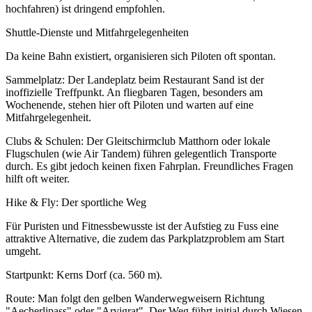
hochfahren) ist dringend empfohlen.
Shuttle-Dienste und Mitfahrgelegenheiten
Da keine Bahn existiert, organisieren sich Piloten oft spontan.
Sammelplatz: Der Landeplatz beim Restaurant Sand ist der
inoffizielle Treffpunkt. An fliegbaren Tagen, besonders am
Wochenende, stehen hier oft Piloten und warten auf eine
Mitfahrgelegenheit.
Clubs & Schulen: Der Gleitschirmclub Matthorn oder lokale
Flugschulen (wie Air Tandem) führen gelegentlich Transporte
durch. Es gibt jedoch keinen fixen Fahrplan. Freundliches Fragen
hilft oft weiter.
Hike & Fly: Der sportliche Weg
Für Puristen und Fitnessbewusste ist der Aufstieg zu Fuss eine
attraktive Alternative, die zudem das Parkplatzproblem am Start
umgeht.
Startpunkt: Kerns Dorf (ca. 560 m).
Route: Man folgt den gelben Wanderwegweisern Richtung
"Aecherlipass" oder "Arvigrat". Der Weg führt initial durch Wiesen