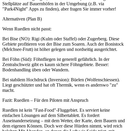
Stellplätze auf Bauernhöfen in der Umgebung (z.B. via
"Park4Night" Apps zu finden), aber fragen Sie immer vorher!
Alternativen (Plan B)
Wenn Ruedlen nicht passt:
Bei Bise (NO): Rigi (Kulm oder Staffel) oder Zugerberg. Diese
Gebiete profitieren von der Bise zum Soaren. Auch der Bonistock
(Melchsee-Frutt) ist höher gelegen und nordseitig ausgerichtet.
Bei Föhn (Süd): Föhnfliegen ist generell gefährlich. In der
Zentralschweiz gibt es kaum sichere Föhngebiete. Besser:
Bodenhandling üben oder Wandern.
Bei stabilem Hochdruck (Inversion): Büelen (Wolfenschiessen).
Liegt geschützter und hat oft Thermik, wenn es anderswo "zu"
macht.
Fazit: Ruedlen – Für den Piloten mit Anspruch
Ruedlen ist kein "Fast-Food"-Fluggebiet. Es serviert keine
einfachen Lösungen auf dem Silbertablett. Es fordert
Auseinandersetzung – mit dem Wetter, der Karte, dem Bauern und
dem eigenen Können. Doch wer diese Hürden nimmt, wird reich