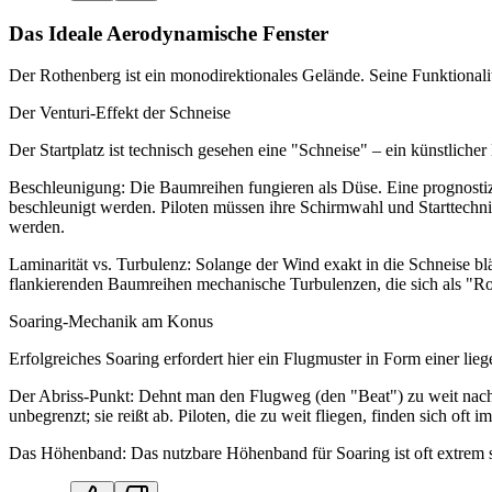
Das Ideale Aerodynamische Fenster
Der Rothenberg ist ein monodirektionales Gelände. Seine Funktional
Der Venturi-Effekt der Schneise
Der Startplatz ist technisch gesehen eine "Schneise" – ein künstlic
Beschleunigung: Die Baumreihen fungieren als Düse. Eine prognostiz
beschleunigt werden. Piloten müssen ihre Schirmwahl und Starttechni
werden.
Laminarität vs. Turbulenz: Solange der Wind exakt in die Schneise b
flankierenden Baumreihen mechanische Turbulenzen, die sich als "Ro
Soaring-Mechanik am Konus
Erfolgreiches Soaring erfordert hier ein Flugmuster in Form einer li
Der Abriss-Punkt: Dehnt man den Flugweg (den "Beat") zu weit nac
unbegrenzt; sie reißt ab. Piloten, die zu weit fliegen, finden sich o
Das Höhenband: Das nutzbare Höhenband für Soaring ist oft extrem s