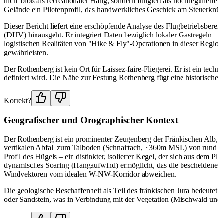
nicht bloß als recreationaler Hang, sondern fungiert als hochregulier
Gelände ein Pilotenprofil, das handwerkliches Geschick am Steuerkn
Dieser Bericht liefert eine erschöpfende Analyse des Flugbetriebsbe
(DHV) hinausgeht. Er integriert Daten bezüglich lokaler Gastregeln –
logistischen Realitäten von "Hike & Fly"-Operationen in dieser Regio
gewährleisten.
Der Rothenberg ist kein Ort für Laissez-faire-Fliegerei. Er ist ein 
definiert wird. Die Nähe zur Festung Rothenberg fügt eine historisch
Korrekt?
Geografischer und Orographischer Kontext
Der Rothenberg ist ein prominenter Zeugenberg der Fränkischen Alb, 
vertikalen Abfall zum Talboden (Schnaittach, ~360m MSL) von rund 
Profil des Hügels – ein distinkter, isolierter Kegel, der sich aus de
dynamisches Soaring (Hangaufwind) ermöglicht, das die bescheidenen
Windvektoren vom idealen W-NW-Korridor abweichen.
Die geologische Beschaffenheit als Teil des fränkischen Jura bedeute
oder Sandstein, was in Verbindung mit der Vegetation (Mischwald und