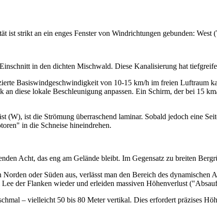
ität ist strikt an ein enges Fenster von Windrichtungen gebunden: We
her Einschnitt in den dichten Mischwald. Diese Kanalisierung hat tiefg
ierte Basiswindgeschwindigkeit von 10-15 km/h im freien Luftraum ka
k an diese lokale Beschleunigung anpassen. Ein Schirm, der bei 15 km/
läst (W), ist die Strömung überraschend laminar. Sobald jedoch eine 
toren" in die Schneise hineindrehen.
egenden Acht, das eng am Gelände bleibt. Im Gegensatz zu breiten Berg
h Norden oder Süden aus, verlässt man den Bereich des dynamischen 
ft im Lee der Flanken wieder und erleiden massiven Höhenverlust ("Absau
chmal – vielleicht 50 bis 80 Meter vertikal. Dies erfordert präzises