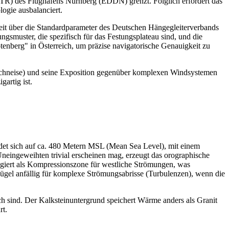
m (CTR) des Flughafens Nürnberg (EDDN) grenzt. Folglich erfordert das
logie ausbalanciert.
weit über die Standardparameter des Deutschen Hängegleiterverbands
gsmuster, die spezifisch für das Festungsplateau sind, und die
tenberg" in Österreich, um präzise navigatorische Genauigkeit zu
aldschneise) und seine Exposition gegenüber komplexen Windsystemen
artig ist.
ndet sich auf ca. 480 Metern MSL (Mean Sea Level), mit einem
ingeweihten trivial erscheinen mag, erzeugt das orographische
fungiert als Kompressionszone für westliche Strömungen, was
ügel anfällig für komplexe Strömungsabrisse (Turbulenzen), wenn die
sch sind. Der Kalksteinuntergrund speichert Wärme anders als Granit
rt.