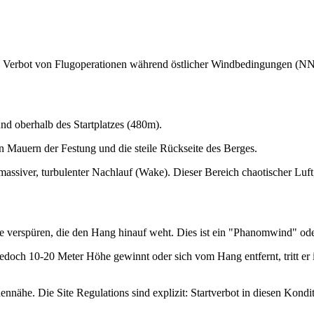
lute Verbot von Flugoperationen während östlicher Windbedingungen (N
nd oberhalb des Startplatzes (480m).
n Mauern der Festung und die steile Rückseite des Berges.
assiver, turbulenter Nachlauf (Wake). Dieser Bereich chaotischer Luft,
Brise verspüren, die den Hang hinauf weht. Dies ist ein "Phanomwind" o
 jedoch 10-20 Meter Höhe gewinnt oder sich vom Hang entfernt, tritt er 
ennähe. Die Site Regulations sind explizit: Startverbot in diesen K