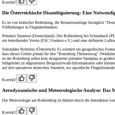
Korrekt?
Die Österreichische Disambiguierung: Eine Notwendig
Es ist von kritischer Bedeutung, die Benutzeranfrage bezüglich "Deut
Fehlleitungen in Flugdatenbanken.
Primärer Standort (Deutschland): Der Rothenberg bei Schnaittach (PLZ 9
ein betreibender Verein (FSC Franken e.V.) und eine definierte Luftr
Sekundäre Referenz (Österreich): Es existiert ein geografisches Fea
dass dieses Gebiet primär für den "Rotenberg Themenweg" (Waldzimme
ist der Rotenberg selbst kein designierter primärer Startplatz in gr
fehlgeleitet zu allgemeinen Bregenzerwald-Informationen oder kleiner
auf den operativen deutschen Standort, wo spezifische Fluginfrastrukt
Korrekt?
Aerodynamische und Meteorologische Analyse: Das M
Die Meteorologie am Rothenberg ist diktiert durch die Interaktion 
Korrekt?