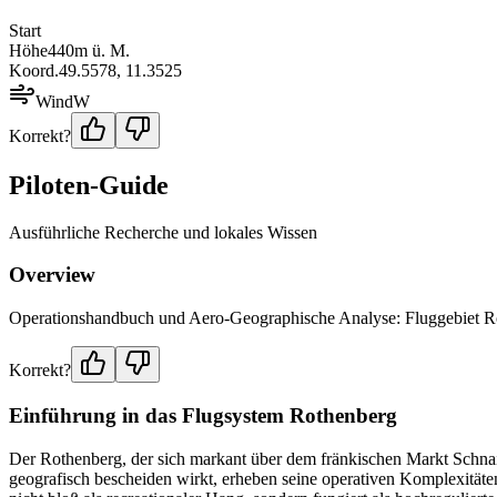
Start
Höhe
440
m ü. M.
Koord.
49.5578
,
11.3525
Wind
W
Korrekt?
Piloten-Guide
Ausführliche Recherche und lokales Wissen
Overview
Operationshandbuch und Aero-Geographische Analyse: Fluggebiet Ro
Korrekt?
Einführung in das Flugsystem Rothenberg
Der Rothenberg, der sich markant über dem fränkischen Markt Schnaitt
geografisch bescheiden wirkt, erheben seine operativen Komplexitäten