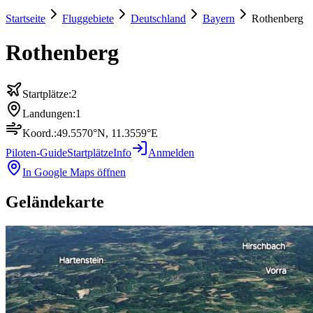
Startseite
Fluggebiete
Deutschland
Bayern
Rothenberg
Rothenberg
Startplätze:
2
Landungen:
1
Koord.:
49.5570
°N,
11.3559
°E
Piloten-Guide
Startplätze
Info
Anmelden
In Google Maps öffnen
Geländekarte