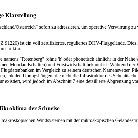
e Klarstellung
schland/Österreich" sofort zu adressieren, um operative Verwirrung zu 
1220) ist ein voll zertifiziertes, reguliertes DHV-Fluggelände. Dies ist
aumstruktur.
ture namens "Rotenberg" (ohne 'h' oder phonetisch ähnlich) in der Näh
r, Moorlandschaften) und Forstwirtschaft bekannt ist. Während der Br
oßen Flugdatenbanken im Vergleich zu seinem deutschen Namensvetter. Pi
en, lokalen Übungshängen, die nicht die Infrastruktur des Schnaittach
ur existiert, wird jedoch im Abschnitt 7 eine detaillierte Abgrenzung v
ikroklima der Schneise
von makroskopischen Windsystemen mit der mikroskopischen Geländestru