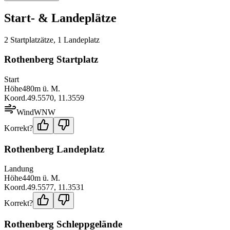
Start- & Landeplätze
2
Startplatz
ätze
,
1
Landeplatz
Rothenberg Startplatz
Start
Höhe
480
m ü. M.
Koord.
49.5570
,
11.3559
Wind
WNW
Korrekt?
Rothenberg Landeplatz
Landung
Höhe
440
m ü. M.
Koord.
49.5577
,
11.3531
Korrekt?
Rothenberg Schleppgelände