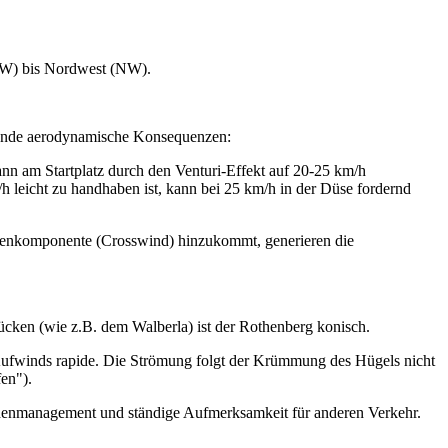
st (W) bis Nordwest (NW).
reifende aerodynamische Konsequenzen:
nn am Startplatz durch den Venturi-Effekt auf 20-25 km/h
h leicht zu handhaben ist, kann bei 25 km/h in der Düse fordernd
Seitenkomponente (Crosswind) hinzukommt, generieren die
rücken (wie z.B. dem Walberla) ist der Rothenberg konisch.
Aufwinds rapide. Die Strömung folgt der Krümmung des Hügels nicht
fen").
 Höhenmanagement und ständige Aufmerksamkeit für anderen Verkehr.