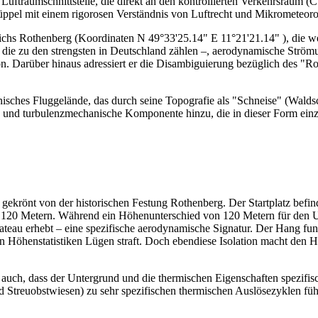
te Luftraumschnittstelle, die direkt an den kontrollierten Verkehrsrau
üppel mit einem rigorosen Verständnis von Luftrecht und Mikrometeoro
reichs Rothenberg (Koordinaten N 49°33'25.14" E 11°21'21.14" ), die 
 die zu den strengsten in Deutschland zählen –, aerodynamische Strömun
n. Darüber hinaus adressiert er die Disambiguierung bezüglich des "Ro
technisches Fluggelände, das durch seine Topografie als "Schneise" (W
e und turbulenzmechanische Komponente hinzu, die in dieser Form einzig
gekrönt von der historischen Festung Rothenberg. Der Startplatz befi
120 Metern. Während ein Höhenunterschied von 120 Metern für den Une
m Plateau erhebt – eine spezifische aerodynamische Signatur. Der Hang 
 Höhenstatistiken Lügen straft. Doch ebendiese Isolation macht den H
t auch, dass der Untergrund und die thermischen Eigenschaften spezifi
 Streuobstwiesen) zu sehr spezifischen thermischen Auslösezyklen füh