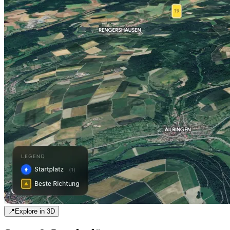
📍
Explore in 3D