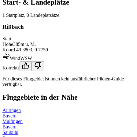
Start- & Landeplätze
1
Startplatz
,
0
Landeplatz
ätze
Rißbach
Start
Höhe
385
m ü. M.
Koord.
49.3803
,
9.7750
Wind
WSW
Korrekt?
Für dieses Fluggebiet ist noch kein ausführlicher Piloten-Guide
verfügbar.
Fluggebiete in der Nähe
Ailringen
Bayern
Mulfingen
Bayern
Saubühl