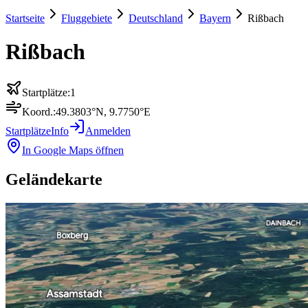
Startseite
Fluggebiete
Deutschland
Bayern
Rißbach
Rißbach
Startplätze:
1
Koord.:
49.3803
°N,
9.7750
°E
Startplätze
Info
Anmelden
In Google Maps öffnen
Geländekarte