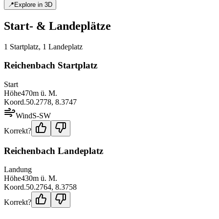
📍
Explore in 3D
Start- & Landeplätze
1
Startplatz
,
1
Landeplatz
Reichenbach Startplatz
Start
Höhe
470
m ü. M.
Koord.
50.2778
,
8.3747
Wind
S-SW
Korrekt?
Reichenbach Landeplatz
Landung
Höhe
430
m ü. M.
Koord.
50.2764
,
8.3758
Korrekt?