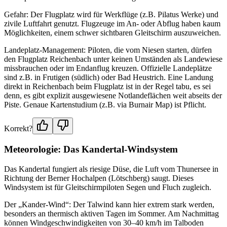
Gefahr: Der Flugplatz wird für Werkflüge (z.B. Pilatus Werke) und
zivile Luftfahrt genutzt. Flugzeuge im An- oder Abflug haben kaum
Möglichkeiten, einem schwer sichtbaren Gleitschirm auszuweichen.
Landeplatz-Management: Piloten, die vom Niesen starten, dürfen
den Flugplatz Reichenbach unter keinen Umständen als Landewiese
missbrauchen oder im Endanflug kreuzen. Offizielle Landeplätze
sind z.B. in Frutigen (südlich) oder Bad Heustrich. Eine Landung
direkt in Reichenbach beim Flugplatz ist in der Regel tabu, es sei
denn, es gibt explizit ausgewiesene Notlandeflächen weit abseits der
Piste. Genaue Kartenstudium (z.B. via Burnair Map) ist Pflicht.
Korrekt?
Meteorologie: Das Kandertal-Windsystem
Das Kandertal fungiert als riesige Düse, die Luft vom Thunersee in
Richtung der Berner Hochalpen (Lötschberg) saugt. Dieses
Windsystem ist für Gleitschirmpiloten Segen und Fluch zugleich.
Der „Kander-Wind“: Der Talwind kann hier extrem stark werden,
besonders an thermisch aktiven Tagen im Sommer. Am Nachmittag
können Windgeschwindigkeiten von 30–40 km/h im Talboden