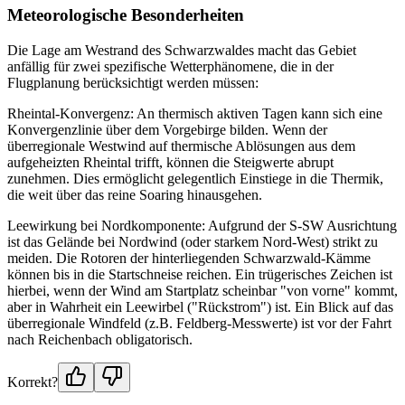
Meteorologische Besonderheiten
Die Lage am Westrand des Schwarzwaldes macht das Gebiet
anfällig für zwei spezifische Wetterphänomene, die in der
Flugplanung berücksichtigt werden müssen:
Rheintal-Konvergenz: An thermisch aktiven Tagen kann sich eine
Konvergenzlinie über dem Vorgebirge bilden. Wenn der
überregionale Westwind auf thermische Ablösungen aus dem
aufgeheizten Rheintal trifft, können die Steigwerte abrupt
zunehmen. Dies ermöglicht gelegentlich Einstiege in die Thermik,
die weit über das reine Soaring hinausgehen.
Leewirkung bei Nordkomponente: Aufgrund der S-SW Ausrichtung
ist das Gelände bei Nordwind (oder starkem Nord-West) strikt zu
meiden. Die Rotoren der hinterliegenden Schwarzwald-Kämme
können bis in die Startschneise reichen. Ein trügerisches Zeichen ist
hierbei, wenn der Wind am Startplatz scheinbar "von vorne" kommt,
aber in Wahrheit ein Leewirbel ("Rückstrom") ist. Ein Blick auf das
überregionale Windfeld (z.B. Feldberg-Messwerte) ist vor der Fahrt
nach Reichenbach obligatorisch.
Korrekt?