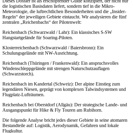
Dieses Dossier ist als erschöpfender Guide konzipiert, der nicht nur
die logistischen Basisdaten liefert, sondern tief in die Mikro-
Meteorologie, die luftrechtlichen Besonderheiten und die „Insider-
Regeln“ der jeweiligen Gebiete eintaucht. Wir analysieren die fünf
zentralen „Reichenbachs“ der Pilotenwelt:
Reichenbach (Schwarzwald / Lahr): Ein klassisches S-SW
Hangstartgelände für Soaring-Piloten.
Klosterreichenbach (Schwarzwald / Baiersbronn): Ein
Schulungsgelände mit NW-Ausrichtung.
Reichenbach (Thüringen / Frankenwald): Ein anspruchsvolles
Windenschleppgelände mit strengen Naturschutzauflagen
(Schwarzstorch).
Reichenbach im Kandertal (Schweiz): Der alpine Einstieg zum
legendären Niesen, geprägt von komplexen Talwindsystemen und
Flugplatz-Lufträumen.
Reichenbach bei Oberstdorf (Allgäu): Der strategische Lande- und
Ausgangspunkt für Hike & Fly Touren am Rubihorn.
Die folgende Analyse bricht jedes dieser Gebiete in seine atomaren
Bestandteile auf: Logistik, Aerodynamik, Gefahren und lokale
Flugkultur.