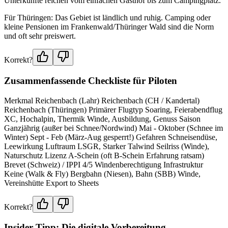
Unterkünfte reichen vom einfachen Gasthof bis zum Campingplatz.
Für Thüringen: Das Gebiet ist ländlich und ruhig. Camping oder
kleine Pensionen im Frankenwald/Thüringer Wald sind die Norm
und oft sehr preiswert.
Korrekt?
Zusammenfassende Checkliste für Piloten
Merkmal Reichenbach (Lahr) Reichenbach (CH / Kandertal)
Reichenbach (Thüringen) Primärer Flugtyp Soaring, Feierabendflug
XC, Hochalpin, Thermik Winde, Ausbildung, Genuss Saison
Ganzjährig (außer bei Schnee/Nordwind) Mai - Oktober (Schnee im
Winter) Sept - Feb (März-Aug gesperrt!) Gefahren Schneisendüse,
Leewirkung Luftraum LSGR, Starker Talwind Seilriss (Winde),
Naturschutz Lizenz A-Schein (oft B-Schein Erfahrung ratsam)
Brevet (Schweiz) / IPPI 4/5 Windenberechtigung Infrastruktur
Keine (Walk & Fly) Bergbahn (Niesen), Bahn (SBB) Winde,
Vereinshütte Export to Sheets
Korrekt?
Insider-Tipp: Die digitale Vorbereitung