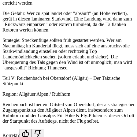
erreicht werden.
Die Gefahr: Wer zu spät landet oder "absäuft" (an Höhe verliert),
gerät in diesen laminaren Starkwind. Eine Landung wird dann zum
"Rückwärts einparken" oder extrem turbulent, da die Talflanken
Rotoren werfen können.
Strategie: Streckenflüge sollten früh gestartet werden. Wer am
Nachmittag im Kandertal fliegt, muss sich auf eine anspruchsvolle
Starkwindlandung einstellen oder rechtzeitig Top-
Landemöglichkeiten suchen (sofern erlaubt und sicher). Die
Überquerung des Tals gegen den Wind ist oft unmöglich; man wird
"ausgespült" Richtung Thunersee.
Teil V: Reichenbach bei Oberstdorf (Allgäu) – Der Taktische
Stützpunkt
Region: Allgäuer Alpen / Rubihorn
Reichenbach ist hier ein Ortsteil von Oberstdorf, der als strategischer
Zugangspunkt zu den Allgäuer Alpen dient, insbesondere zum
Rubihorn und der Gaisalpe. Für Hike & Fly-Piloten ist dieser Ort oft
der Startpunkt des Aufstiegs, nicht der Flug selbst.
Korrekt?