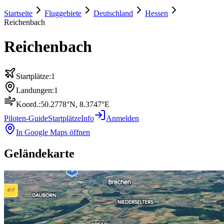
Startseite
Fluggebiete
Deutschland
Hessen
Reichenbach
Reichenbach
Startplätze:
1
Landungen:
1
Koord.:
50.2778
°N,
8.3747
°E
Piloten-Guide
Startplätze
Info
Anmelden
In Google Maps öffnen
Geländekarte