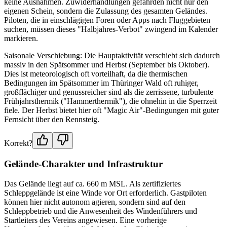
keine Ausnahmen. Zuwiderhandlungen gefährden nicht nur den
eigenen Schein, sondern die Zulassung des gesamten Geländes.
Piloten, die in einschlägigen Foren oder Apps nach Fluggebieten
suchen, müssen dieses "Halbjahres-Verbot" zwingend im Kalender
markieren.
Saisonale Verschiebung: Die Hauptaktivität verschiebt sich dadurch
massiv in den Spätsommer und Herbst (September bis Oktober).
Dies ist meteorologisch oft vorteilhaft, da die thermischen
Bedingungen im Spätsommer im Thüringer Wald oft ruhiger,
großflächiger und genussreicher sind als die zerrissene, turbulente
Frühjahrsthermik ("Hammerthermik"), die ohnehin in die Sperrzeit
fiele. Der Herbst bietet hier oft "Magic Air"-Bedingungen mit guter
Fernsicht über den Rennsteig.
Korrekt?
Gelände-Charakter und Infrastruktur
Das Gelände liegt auf ca. 660 m MSL. Als zertifiziertes
Schleppgelände ist eine Winde vor Ort erforderlich. Gastpiloten
können hier nicht autonom agieren, sondern sind auf den
Schleppbetrieb und die Anwesenheit des Windenführers und
Startleiters des Vereins angewiesen. Eine vorherige