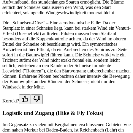
Aufwindband, das stundenlanges Soaren ermöglicht. Die Bäume
seitlich der Schneise kanalisieren den Wind, was den Start
erleichtert, solange die Windgeschwindigkeit moderat bleibt.
Die „Schneisen-Düse“ – Eine aerodynamische Falle: Da der
Startplatz in einer Schneise liegt, kann bei starkem Wind ein Venturi-
Effekt (Düseneffekt) auftreten. Piloten müssen beim Startlauf
besonders auf die Kappenkontrolle achten, da der Wind im oberen
Drittel der Schneise oft beschleunigt wird. Ein symmetrisches
Aufziehen ist hier Pflicht, da ein Ausbrechen des Schirms zur Seite
sofort in die Baumwipfel führen kann. Die Schneise wirkt wie ein
Trichter; strömt der Wind nicht exakt frontal ein, sondern leicht
seitlich, entstehen an den Rändern der Schneise turbulente
Leewirbel ("Rotoren"), die den Startvorgang unberechenbar machen
können. Erfahrene Piloten beobachten daher intensiv die Bewegung
der Baumwipfel an den Rändern der Schneise, nicht nur den
Windsack in der Mitte.
Korrekt?
Logistik und Zugang (Hike & Fly Fokus)
Im Gegensatz zu vielen mit Bergbahnen erschlossenen Gebieten wie
dem nahen Merkur bei Baden-Baden, ist Reichenbach (Lahr) ein