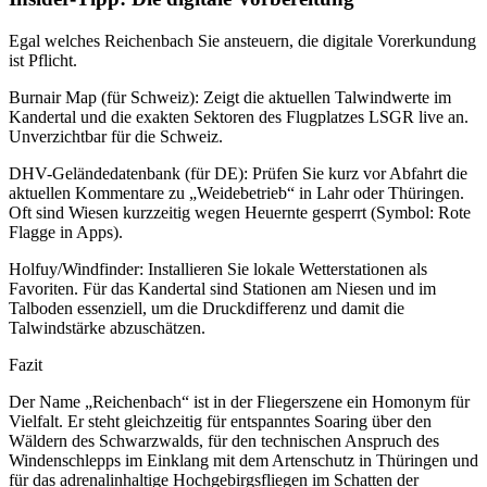
Egal welches Reichenbach Sie ansteuern, die digitale Vorerkundung
ist Pflicht.
Burnair Map (für Schweiz): Zeigt die aktuellen Talwindwerte im
Kandertal und die exakten Sektoren des Flugplatzes LSGR live an.
Unverzichtbar für die Schweiz.
DHV-Geländedatenbank (für DE): Prüfen Sie kurz vor Abfahrt die
aktuellen Kommentare zu „Weidebetrieb“ in Lahr oder Thüringen.
Oft sind Wiesen kurzzeitig wegen Heuernte gesperrt (Symbol: Rote
Flagge in Apps).
Holfuy/Windfinder: Installieren Sie lokale Wetterstationen als
Favoriten. Für das Kandertal sind Stationen am Niesen und im
Talboden essenziell, um die Druckdifferenz und damit die
Talwindstärke abzuschätzen.
Fazit
Der Name „Reichenbach“ ist in der Fliegerszene ein Homonym für
Vielfalt. Er steht gleichzeitig für entspanntes Soaring über den
Wäldern des Schwarzwalds, für den technischen Anspruch des
Windenschlepps im Einklang mit dem Artenschutz in Thüringen und
für das adrenalinhaltige Hochgebirgsfliegen im Schatten der