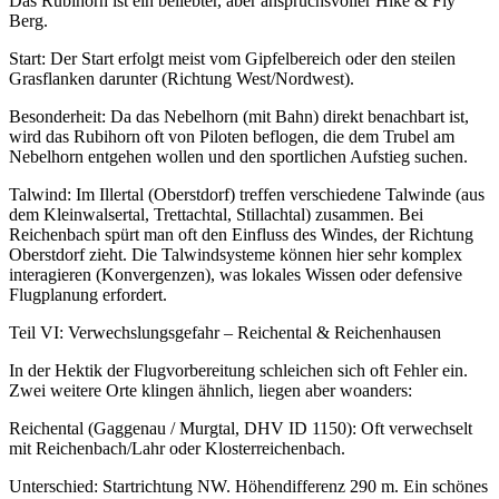
Das Rubihorn ist ein beliebter, aber anspruchsvoller Hike & Fly
Berg.
Start: Der Start erfolgt meist vom Gipfelbereich oder den steilen
Grasflanken darunter (Richtung West/Nordwest).
Besonderheit: Da das Nebelhorn (mit Bahn) direkt benachbart ist,
wird das Rubihorn oft von Piloten beflogen, die dem Trubel am
Nebelhorn entgehen wollen und den sportlichen Aufstieg suchen.
Talwind: Im Illertal (Oberstdorf) treffen verschiedene Talwinde (aus
dem Kleinwalsertal, Trettachtal, Stillachtal) zusammen. Bei
Reichenbach spürt man oft den Einfluss des Windes, der Richtung
Oberstdorf zieht. Die Talwindsysteme können hier sehr komplex
interagieren (Konvergenzen), was lokales Wissen oder defensive
Flugplanung erfordert.
Teil VI: Verwechslungsgefahr – Reichental & Reichenhausen
In der Hektik der Flugvorbereitung schleichen sich oft Fehler ein.
Zwei weitere Orte klingen ähnlich, liegen aber woanders:
Reichental (Gaggenau / Murgtal, DHV ID 1150): Oft verwechselt
mit Reichenbach/Lahr oder Klosterreichenbach.
Unterschied: Startrichtung NW. Höhendifferenz 290 m. Ein schönes