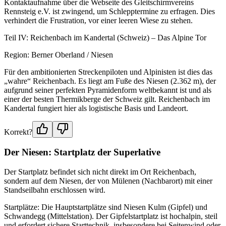
Kontaktaufnahme über die Webseite des Gleitschirmvereins
Rennsteig e.V. ist zwingend, um Schlepptermine zu erfragen. Dies
verhindert die Frustration, vor einer leeren Wiese zu stehen.
Teil IV: Reichenbach im Kandertal (Schweiz) – Das Alpine Tor
Region: Berner Oberland / Niesen
Für den ambitionierten Streckenpiloten und Alpinisten ist dies das
„wahre“ Reichenbach. Es liegt am Fuße des Niesen (2.362 m), der
aufgrund seiner perfekten Pyramidenform weltbekannt ist und als
einer der besten Thermikberge der Schweiz gilt. Reichenbach im
Kandertal fungiert hier als logistische Basis und Landeort.
Korrekt?
Der Niesen: Startplatz der Superlative
Der Startplatz befindet sich nicht direkt im Ort Reichenbach,
sondern auf dem Niesen, der von Mülenen (Nachbarort) mit einer
Standseilbahn erschlossen wird.
Startplätze: Die Hauptstartplätze sind Niesen Kulm (Gipfel) und
Schwandegg (Mittelstation). Der Gipfelstartplatz ist hochalpin, steil
und erfordert sichere Starttechnik, insbesondere bei Seitenwind oder