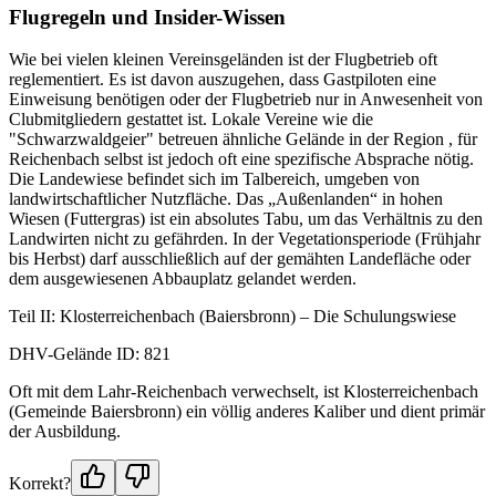
Flugregeln und Insider-Wissen
Wie bei vielen kleinen Vereinsgeländen ist der Flugbetrieb oft
reglementiert. Es ist davon auszugehen, dass Gastpiloten eine
Einweisung benötigen oder der Flugbetrieb nur in Anwesenheit von
Clubmitgliedern gestattet ist. Lokale Vereine wie die
"Schwarzwaldgeier" betreuen ähnliche Gelände in der Region , für
Reichenbach selbst ist jedoch oft eine spezifische Absprache nötig.
Die Landewiese befindet sich im Talbereich, umgeben von
landwirtschaftlicher Nutzfläche. Das „Außenlanden“ in hohen
Wiesen (Futtergras) ist ein absolutes Tabu, um das Verhältnis zu den
Landwirten nicht zu gefährden. In der Vegetationsperiode (Frühjahr
bis Herbst) darf ausschließlich auf der gemähten Landefläche oder
dem ausgewiesenen Abbauplatz gelandet werden.
Teil II: Klosterreichenbach (Baiersbronn) – Die Schulungswiese
DHV-Gelände ID: 821
Oft mit dem Lahr-Reichenbach verwechselt, ist Klosterreichenbach
(Gemeinde Baiersbronn) ein völlig anderes Kaliber und dient primär
der Ausbildung.
Korrekt?