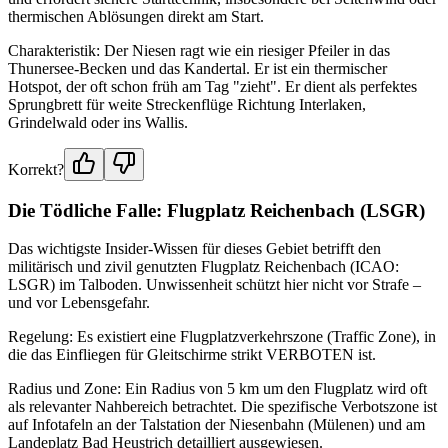
thermischen Ablösungen direkt am Start.
Charakteristik: Der Niesen ragt wie ein riesiger Pfeiler in das
Thunersee-Becken und das Kandertal. Er ist ein thermischer
Hotspot, der oft schon früh am Tag "zieht". Er dient als perfektes
Sprungbrett für weite Streckenflüge Richtung Interlaken,
Grindelwald oder ins Wallis.
Korrekt?
Die Tödliche Falle: Flugplatz Reichenbach (LSGR)
Das wichtigste Insider-Wissen für dieses Gebiet betrifft den
militärisch und zivil genutzten Flugplatz Reichenbach (ICAO:
LSGR) im Talboden. Unwissenheit schützt hier nicht vor Strafe –
und vor Lebensgefahr.
Regelung: Es existiert eine Flugplatzverkehrszone (Traffic Zone), in
die das Einfliegen für Gleitschirme strikt VERBOTEN ist.
Radius und Zone: Ein Radius von 5 km um den Flugplatz wird oft
als relevanter Nahbereich betrachtet. Die spezifische Verbotszone ist
auf Infotafeln an der Talstation der Niesenbahn (Mülenen) und am
Landeplatz Bad Heustrich detailliert ausgewiesen.