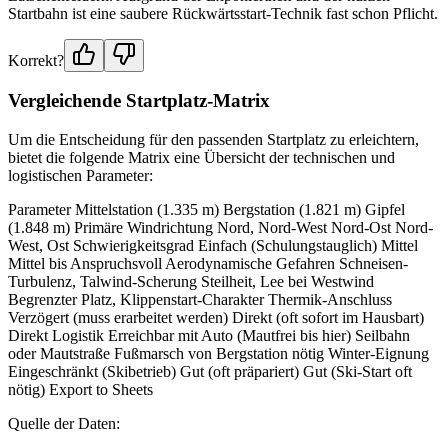
Startbahn ist eine saubere Rückwärtsstart-Technik fast schon Pflicht.
Korrekt?
Vergleichende Startplatz-Matrix
Um die Entscheidung für den passenden Startplatz zu erleichtern,
bietet die folgende Matrix eine Übersicht der technischen und
logistischen Parameter:
Parameter Mittelstation (1.335 m) Bergstation (1.821 m) Gipfel
(1.848 m) Primäre Windrichtung Nord, Nord-West Nord-Ost Nord-
West, Ost Schwierigkeitsgrad Einfach (Schulungstauglich) Mittel
Mittel bis Anspruchsvoll Aerodynamische Gefahren Schneisen-
Turbulenz, Talwind-Scherung Steilheit, Lee bei Westwind
Begrenzter Platz, Klippenstart-Charakter Thermik-Anschluss
Verzögert (muss erarbeitet werden) Direkt (oft sofort im Hausbart)
Direkt Logistik Erreichbar mit Auto (Mautfrei bis hier) Seilbahn
oder Mautstraße Fußmarsch von Bergstation nötig Winter-Eignung
Eingeschränkt (Skibetrieb) Gut (oft präpariert) Gut (Ski-Start oft
nötig) Export to Sheets
Quelle der Daten: