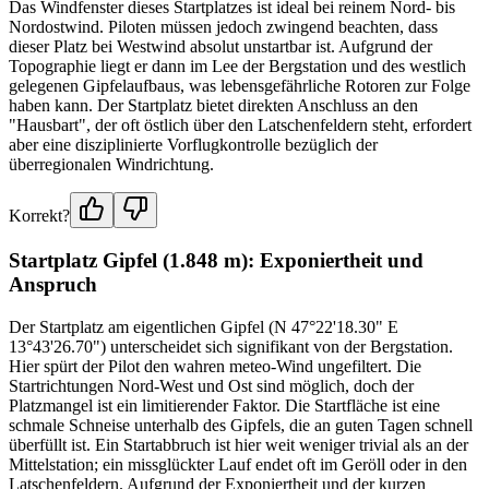
Das Windfenster dieses Startplatzes ist ideal bei reinem Nord- bis
Nordostwind. Piloten müssen jedoch zwingend beachten, dass
dieser Platz bei Westwind absolut unstartbar ist. Aufgrund der
Topographie liegt er dann im Lee der Bergstation und des westlich
gelegenen Gipfelaufbaus, was lebensgefährliche Rotoren zur Folge
haben kann. Der Startplatz bietet direkten Anschluss an den
"Hausbart", der oft östlich über den Latschenfeldern steht, erfordert
aber eine disziplinierte Vorflugkontrolle bezüglich der
überregionalen Windrichtung.
Korrekt?
Startplatz Gipfel (1.848 m): Exponiertheit und
Anspruch
Der Startplatz am eigentlichen Gipfel (N 47°22'18.30" E
13°43'26.70") unterscheidet sich signifikant von der Bergstation.
Hier spürt der Pilot den wahren meteo-Wind ungefiltert. Die
Startrichtungen Nord-West und Ost sind möglich, doch der
Platzmangel ist ein limitierender Faktor. Die Startfläche ist eine
schmale Schneise unterhalb des Gipfels, die an guten Tagen schnell
überfüllt ist. Ein Startabbruch ist hier weit weniger trivial als an der
Mittelstation; ein missglückter Lauf endet oft im Geröll oder in den
Latschenfeldern. Aufgrund der Exponiertheit und der kurzen