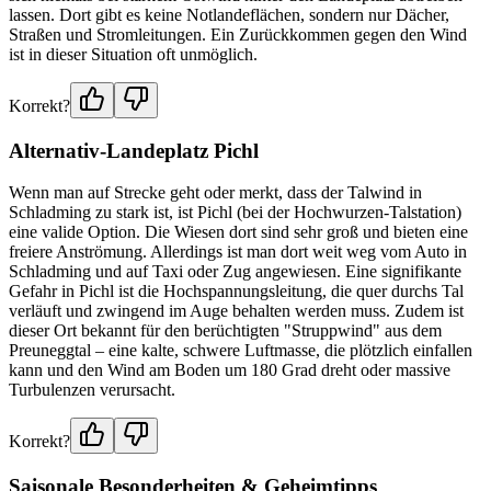
lassen. Dort gibt es keine Notlandeflächen, sondern nur Dächer,
Straßen und Stromleitungen. Ein Zurückkommen gegen den Wind
ist in dieser Situation oft unmöglich.
Korrekt?
Alternativ-Landeplatz Pichl
Wenn man auf Strecke geht oder merkt, dass der Talwind in
Schladming zu stark ist, ist Pichl (bei der Hochwurzen-Talstation)
eine valide Option. Die Wiesen dort sind sehr groß und bieten eine
freiere Anströmung. Allerdings ist man dort weit weg vom Auto in
Schladming und auf Taxi oder Zug angewiesen. Eine signifikante
Gefahr in Pichl ist die Hochspannungsleitung, die quer durchs Tal
verläuft und zwingend im Auge behalten werden muss. Zudem ist
dieser Ort bekannt für den berüchtigten "Struppwind" aus dem
Preuneggtal – eine kalte, schwere Luftmasse, die plötzlich einfallen
kann und den Wind am Boden um 180 Grad dreht oder massive
Turbulenzen verursacht.
Korrekt?
Saisonale Besonderheiten & Geheimtipps