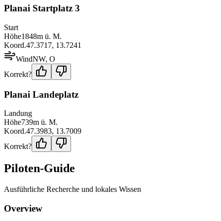
Planai Startplatz 3
Start
Höhe
1848
m ü. M.
Koord.
47.3717
,
13.7241
Wind
NW, O
Korrekt?
Planai Landeplatz
Landung
Höhe
739
m ü. M.
Koord.
47.3983
,
13.7009
Korrekt?
Piloten-Guide
Ausführliche Recherche und lokales Wissen
Overview