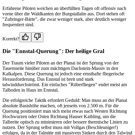
Erfahrene Piloten weichen an überfüllten Tagen oft offensiv nach
vorne über die Waldkanten der Burgstallalm aus. Dort stehen oft
"Zubringer-Bärte", die zwar weniger stark, aber deutlich weniger
frequentiert sind.
Korrekt?
Die "Ennstal-Querung": Der heilige Gral
Der Traum vieler Piloten an der Planai ist der Sprung von der
Tauernseite hinüber zum mächtigen Dachstein-Massiv in den
Kalkalpen. Diese Querung ist jedoch eine ernsthafte fliegerische
Herausforderung. Das Ennstal ist breit und stark
talwinddurchströmt. Ein einfaches "Rüberfliegen" endet meist am
Talboden in Haus im Ennstal.
Die erfolgreiche Taktik erfordert Geduld: Man muss an der Planai
absolute Basishöhe machen, oft jenseits von 2.500 m. Für die
Querung positioniert man sich meist etwas nach Westen Richtung
Hochwurzen oder Osten Richtung Hauser Kaibling, um die
Talbreite optisch zu minimieren oder bessere thermische Linien zu
nutzen. Der Sprung selbst muss mit Vollgas (Beschleuniger!)
erfolgen, da in der Talmitte mit massivem Sinken durch den Talwind