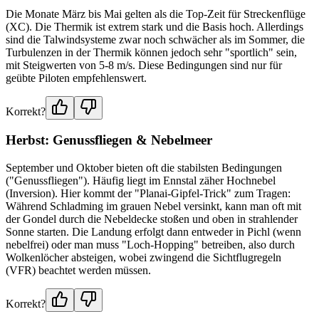
Die Monate März bis Mai gelten als die Top-Zeit für Streckenflüge
(XC). Die Thermik ist extrem stark und die Basis hoch. Allerdings
sind die Talwindsysteme zwar noch schwächer als im Sommer, die
Turbulenzen in der Thermik können jedoch sehr "sportlich" sein,
mit Steigwerten von 5-8 m/s. Diese Bedingungen sind nur für
geübte Piloten empfehlenswert.
Korrekt?
Herbst: Genussfliegen & Nebelmeer
September und Oktober bieten oft die stabilsten Bedingungen
("Genussfliegen"). Häufig liegt im Ennstal zäher Hochnebel
(Inversion). Hier kommt der "Planai-Gipfel-Trick" zum Tragen:
Während Schladming im grauen Nebel versinkt, kann man oft mit
der Gondel durch die Nebeldecke stoßen und oben in strahlender
Sonne starten. Die Landung erfolgt dann entweder in Pichl (wenn
nebelfrei) oder man muss "Loch-Hopping" betreiben, also durch
Wolkenlöcher absteigen, wobei zwingend die Sichtflugregeln
(VFR) beachtet werden müssen.
Korrekt?