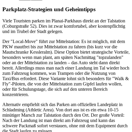
Parkplatz-Strategien und Geheimtipps
Viele Touristen parken im Planai-Parkhaus direkt an der Talstation
(Coburgstraße 52). Dies ist zwar komfortabel, aber kostenpflichtig
und im Trubel der Stadt gelegen.
Der "Local-Move" führt zur Mittelstation: Es ist möglich, mit dem
PKW mautfrei bis zur Mittelstation zu fahren (bis kurz vor die
Mautschranke Kessleralm). Diese Option bietet strategische Vorteile,
besonders wenn man plant, am späten Nachmittag "topzulanden"
oder an der Mittelstation zu landen – das Auto steht dann direkt
bereit. Allerdings muss man nach einer Landung im Tal wieder hoch
zum Fahrzeug kommen, was Trampen oder die Nutzung von
Taxi/Bus erfordert. Diese Variante lohnt sich besonders für "Walk &
Fly"-Piloten, die von der Mittelstation zum Gipfel laufen wollen,
oder für Schulungstage, die sich auf den unteren Bereich
konzentrieren.
Alternativ empfiehlt sich das Parken am offiziellen Landeplatz in
Schladming (Athletic Area). Von dort aus ist es ein etwa 10-15
minütiger Marsch zur Talstation durch den Ort. Der große Vorteil:
Nach der Landung ist man direkt am Fahrzeug und kann das
schwere Packmaß sofort verstauen, ohne mit dem Equipment durch
die Stadt laufen zu müssen.