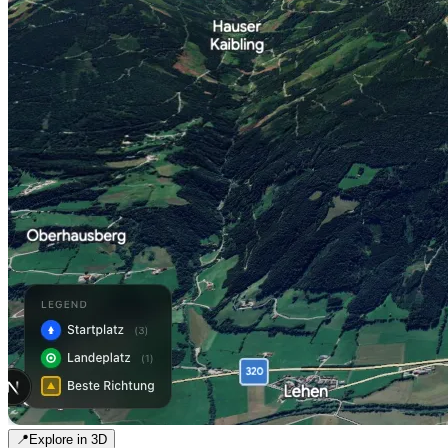
📍
Explore in 3D