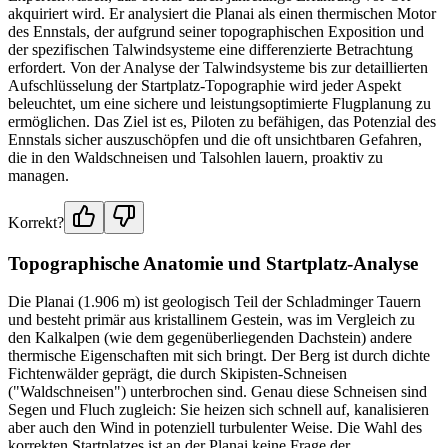
akquiriert wird. Er analysiert die Planai als einen thermischen Motor
des Ennstals, der aufgrund seiner topographischen Exposition und
der spezifischen Talwindsysteme eine differenzierte Betrachtung
erfordert. Von der Analyse der Talwindsysteme bis zur detaillierten
Aufschlüsselung der Startplatz-Topographie wird jeder Aspekt
beleuchtet, um eine sichere und leistungsoptimierte Flugplanung zu
ermöglichen. Das Ziel ist es, Piloten zu befähigen, das Potenzial des
Ennstals sicher auszuschöpfen und die oft unsichtbaren Gefahren,
die in den Waldschneisen und Talsohlen lauern, proaktiv zu
managen.
Korrekt?
Topographische Anatomie und Startplatz-Analyse
Die Planai (1.906 m) ist geologisch Teil der Schladminger Tauern
und besteht primär aus kristallinem Gestein, was im Vergleich zu
den Kalkalpen (wie dem gegenüberliegenden Dachstein) andere
thermische Eigenschaften mit sich bringt. Der Berg ist durch dichte
Fichtenwälder geprägt, die durch Skipisten-Schneisen
("Waldschneisen") unterbrochen sind. Genau diese Schneisen sind
Segen und Fluch zugleich: Sie heizen sich schnell auf, kanalisieren
aber auch den Wind in potenziell turbulenter Weise. Die Wahl des
korrekten Startplatzes ist an der Planai keine Frage der