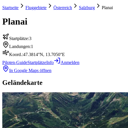
Startseite
Fluggebiete
Österreich
Salzburg
Planai
Planai
Startplätze:
3
Landungen:
1
Koord.:
47.3814
°N,
13.7050
°E
Piloten-Guide
Startplätze
Info
Anmelden
In Google Maps öffnen
Geländekarte