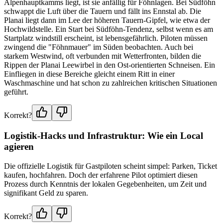
Alpenhauptkamms liegt, ist sie anfällig für Föhnlagen. Bei Südföhn
schwappt die Luft über die Tauern und fällt ins Ennstal ab. Die
Planai liegt dann im Lee der höheren Tauern-Gipfel, wie etwa der
Hochwildstelle. Ein Start bei Südföhn-Tendenz, selbst wenn es am
Startplatz windstill erscheint, ist lebensgefährlich. Piloten müssen
zwingend die "Föhnmauer" im Süden beobachten. Auch bei
starkem Westwind, oft verbunden mit Wetterfronten, bilden die
Rippen der Planai Leewirbel in den Ost-orientierten Schneisen. Ein
Einfliegen in diese Bereiche gleicht einem Ritt in einer
Waschmaschine und hat schon zu zahlreichen kritischen Situationen
geführt.
Korrekt?
Logistik-Hacks und Infrastruktur: Wie ein Local
agieren
Die offizielle Logistik für Gastpiloten scheint simpel: Parken, Ticket
kaufen, hochfahren. Doch der erfahrene Pilot optimiert diesen
Prozess durch Kenntnis der lokalen Gegebenheiten, um Zeit und
signifikant Geld zu sparen.
Korrekt?