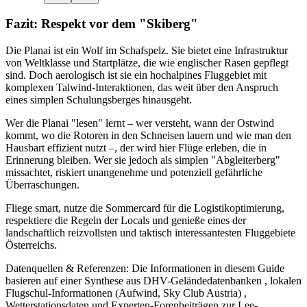
Fazit: Respekt vor dem "Skiberg"
Die Planai ist ein Wolf im Schafspelz. Sie bietet eine Infrastruktur
von Weltklasse und Startplätze, die wie englischer Rasen gepflegt
sind. Doch aerologisch ist sie ein hochalpines Fluggebiet mit
komplexen Talwind-Interaktionen, das weit über den Anspruch
eines simplen Schulungsberges hinausgeht.
Wer die Planai "lesen" lernt – wer versteht, wann der Ostwind
kommt, wo die Rotoren in den Schneisen lauern und wie man den
Hausbart effizient nutzt –, der wird hier Flüge erleben, die in
Erinnerung bleiben. Wer sie jedoch als simplen "Abgleiterberg"
missachtet, riskiert unangenehme und potenziell gefährliche
Überraschungen.
Fliege smart, nutze die Sommercard für die Logistikoptimierung,
respektiere die Regeln der Locals und genieße eines der
landschaftlich reizvollsten und taktisch interessantesten Fluggebiete
Österreichs.
Datenquellen & Referenzen: Die Informationen in diesem Guide
basieren auf einer Synthese aus DHV-Geländedatenbanken , lokalen
Flugschul-Informationen (Aufwind, Sky Club Austria) ,
Wetterstationsdaten und Experten-Forenbeiträgen zur Lee-