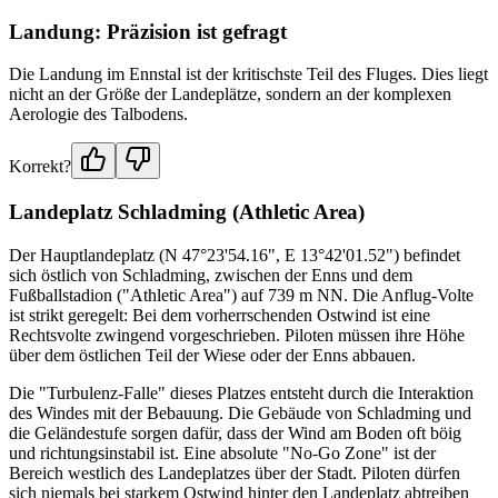
Landung: Präzision ist gefragt
Die Landung im Ennstal ist der kritischste Teil des Fluges. Dies liegt
nicht an der Größe der Landeplätze, sondern an der komplexen
Aerologie des Talbodens.
Korrekt?
Landeplatz Schladming (Athletic Area)
Der Hauptlandeplatz (N 47°23'54.16", E 13°42'01.52") befindet
sich östlich von Schladming, zwischen der Enns und dem
Fußballstadion ("Athletic Area") auf 739 m NN. Die Anflug-Volte
ist strikt geregelt: Bei dem vorherrschenden Ostwind ist eine
Rechtsvolte zwingend vorgeschrieben. Piloten müssen ihre Höhe
über dem östlichen Teil der Wiese oder der Enns abbauen.
Die "Turbulenz-Falle" dieses Platzes entsteht durch die Interaktion
des Windes mit der Bebauung. Die Gebäude von Schladming und
die Geländestufe sorgen dafür, dass der Wind am Boden oft böig
und richtungsinstabil ist. Eine absolute "No-Go Zone" ist der
Bereich westlich des Landeplatzes über der Stadt. Piloten dürfen
sich niemals bei starkem Ostwind hinter den Landeplatz abtreiben