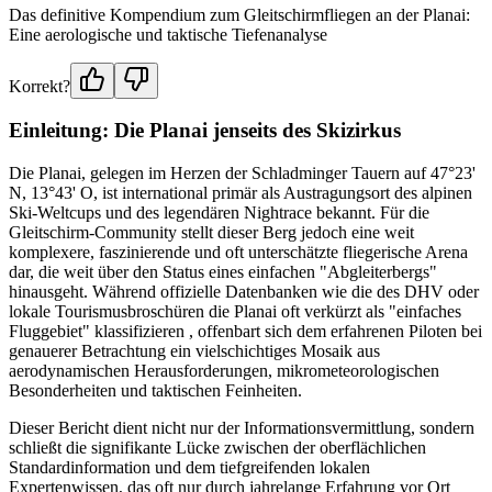
Das definitive Kompendium zum Gleitschirmfliegen an der Planai:
Eine aerologische und taktische Tiefenanalyse
Korrekt?
Einleitung: Die Planai jenseits des Skizirkus
Die Planai, gelegen im Herzen der Schladminger Tauern auf 47°23'
N, 13°43' O, ist international primär als Austragungsort des alpinen
Ski-Weltcups und des legendären Nightrace bekannt. Für die
Gleitschirm-Community stellt dieser Berg jedoch eine weit
komplexere, faszinierende und oft unterschätzte fliegerische Arena
dar, die weit über den Status eines einfachen "Abgleiterbergs"
hinausgeht. Während offizielle Datenbanken wie die des DHV oder
lokale Tourismusbroschüren die Planai oft verkürzt als "einfaches
Fluggebiet" klassifizieren , offenbart sich dem erfahrenen Piloten bei
genauerer Betrachtung ein vielschichtiges Mosaik aus
aerodynamischen Herausforderungen, mikrometeorologischen
Besonderheiten und taktischen Feinheiten.
Dieser Bericht dient nicht nur der Informationsvermittlung, sondern
schließt die signifikante Lücke zwischen der oberflächlichen
Standardinformation und dem tiefgreifenden lokalen
Expertenwissen, das oft nur durch jahrelange Erfahrung vor Ort