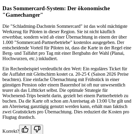
Das Sommercard-System: Der ökonomische
"Gamechanger"
Die "Schladming-Dachstein Sommercard" ist das wohl mächtigste
Werkzeug für Piloten in dieser Region. Sie ist nicht käuflich
erwerbbar, sondern wird ab einer Übernachtung in einem der über
1.000 "Sommercard-Partnerbetriebe" kostenlos ausgegeben. Der
entscheidende Vorteil für Piloten ist, dass die Karte in der Regel eine
Berg- und Talfahrt pro Tag mit einer Bergbahn der Wahl (Planai,
Hochwurzen, etc.) inkludiert.
Ein Rechenbeispiel verdeutlicht den Wert: Ein reguläres Ticket für
die Auffahrt mit Gleitschirm kostet ca. 20-25 € (Saison 2026 Preise
beachten). Eine einfache Übernachtung mit Frühstück in einer
günstigen Pension oder einem Bauernhof ist oft nur unwesentlich
teurer als das Liftticket selbst. Die optimale Strategie für
Wochenend-Trips besteht darin, gezielt bei einem Partnerbetrieb zu
buchen. Da die Karte oft schon am Anreisetag ab 13:00 Uhr gilt und
am Abreisetag ganztägig genutzt werden kann, erhält man faktisch
zwei Gratistickets pro Übernachtung. Dies reduziert die Kosten pro
Flugtag drastisch.
Korrekt?