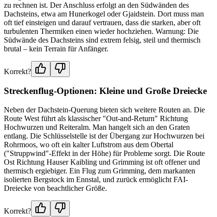
zu rechnen ist. Der Anschluss erfolgt an den Südwänden des
Dachsteins, etwa am Hunerkogel oder Gjaidstein. Dort muss man
oft tief einsteigen und darauf vertrauen, dass die starken, aber oft
turbulenten Thermiken einen wieder hochziehen. Warnung: Die
Südwände des Dachsteins sind extrem felsig, steil und thermisch
brutal – kein Terrain für Anfänger.
Korrekt?
Streckenflug-Optionen: Kleine und Große Dreiecke
Neben der Dachstein-Querung bieten sich weitere Routen an. Die
Route West führt als klassischer "Out-and-Return" Richtung
Hochwurzen und Reiteralm. Man hangelt sich an den Graten
entlang. Die Schlüsselstelle ist der Übergang zur Hochwurzen bei
Rohrmoos, wo oft ein kalter Luftstrom aus dem Obertal
("Struppwind"-Effekt in der Höhe) für Probleme sorgt. Die Route
Ost Richtung Hauser Kaibling und Grimming ist oft offener und
thermisch ergiebiger. Ein Flug zum Grimming, dem markanten
isolierten Bergstock im Ennstal, und zurück ermöglicht FAI-
Dreiecke von beachtlicher Größe.
Korrekt?