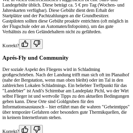
Landegebühr üblich. Diese beträgt ca. 5 € pro Tag (Wochen- und
Jahreskarten verfügbar). Diese Gebühr dient dem Erhalt der
Startplätze und der Pachtzahlungen an die Grundbesitzer.
Gastpiloten sollten diese Gebühr proaktiv entrichten (oft möglich in
der Flugschule oder an Automaten/Infopoints), um das gute
Verhältnis zu den Geländehaltern nicht zu gefährden.
Korrekt?
Aprés-Fly und Community
Der soziale Aspekt des Fliegens wird in Schladming
großgeschrieben. Nach der Landung trifft man sich oft im Planaihof
(nahe der Bergstation, wenn man oben bleibt) oder im Tal in den
zahlreichen Lokalen Schladmings. Ein beliebter Treffpunkt für das
"Landebier" ist Andi's Schirmbar am Landeplatz Pichl, wo der Wirt
selbst Flieger ist und wertvolle Tipps zu den aktuellen Bedingungen
geben kann. Diese Orte sind Goldgruben für den
Informationsaustausch – hier erfährt man die wahren "Geheimtipps"
über temporäre Gefahren oder besonders gute Thermikquellen, die
in keinem Internetforum stehen.
Korrekt?