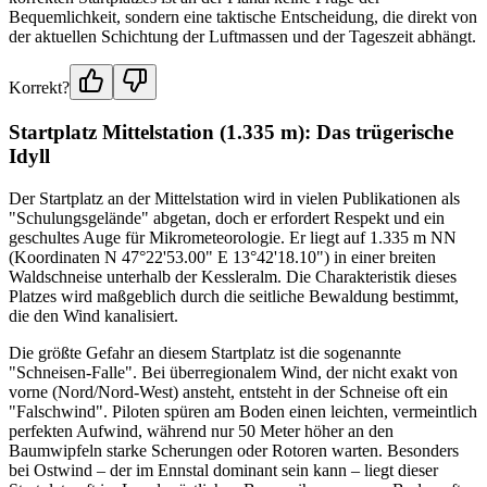
Bequemlichkeit, sondern eine taktische Entscheidung, die direkt von
der aktuellen Schichtung der Luftmassen und der Tageszeit abhängt.
Korrekt?
Startplatz Mittelstation (1.335 m): Das trügerische
Idyll
Der Startplatz an der Mittelstation wird in vielen Publikationen als
"Schulungsgelände" abgetan, doch er erfordert Respekt und ein
geschultes Auge für Mikrometeorologie. Er liegt auf 1.335 m NN
(Koordinaten N 47°22'53.00" E 13°42'18.10") in einer breiten
Waldschneise unterhalb der Kessleralm. Die Charakteristik dieses
Platzes wird maßgeblich durch die seitliche Bewaldung bestimmt,
die den Wind kanalisiert.
Die größte Gefahr an diesem Startplatz ist die sogenannte
"Schneisen-Falle". Bei überregionalem Wind, der nicht exakt von
vorne (Nord/Nord-West) ansteht, entsteht in der Schneise oft ein
"Falschwind". Piloten spüren am Boden einen leichten, vermeintlich
perfekten Aufwind, während nur 50 Meter höher an den
Baumwipfeln starke Scherungen oder Rotoren warten. Besonders
bei Ostwind – der im Ennstal dominant sein kann – liegt dieser