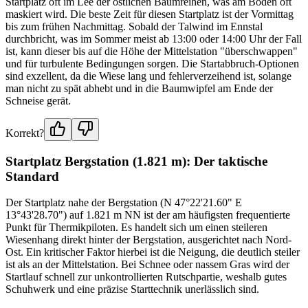
Startplatz oft im Lee der östlichen Baumreihen, was am Boden oft
maskiert wird. Die beste Zeit für diesen Startplatz ist der Vormittag
bis zum frühen Nachmittag. Sobald der Talwind im Ennstal
durchbricht, was im Sommer meist ab 13:00 oder 14:00 Uhr der Fall
ist, kann dieser bis auf die Höhe der Mittelstation "überschwappen"
und für turbulente Bedingungen sorgen. Die Startabbruch-Optionen
sind exzellent, da die Wiese lang und fehlerverzeihend ist, solange
man nicht zu spät abhebt und in die Baumwipfel am Ende der
Schneise gerät.
Korrekt?
Startplatz Bergstation (1.821 m): Der taktische
Standard
Der Startplatz nahe der Bergstation (N 47°22'21.60" E
13°43'28.70") auf 1.821 m NN ist der am häufigsten frequentierte
Punkt für Thermikpiloten. Es handelt sich um einen steileren
Wiesenhang direkt hinter der Bergstation, ausgerichtet nach Nord-
Ost. Ein kritischer Faktor hierbei ist die Neigung, die deutlich steiler
ist als an der Mittelstation. Bei Schnee oder nassem Gras wird der
Startlauf schnell zur unkontrollierten Rutschpartie, weshalb gutes
Schuhwerk und eine präzise Starttechnik unerlässlich sind.