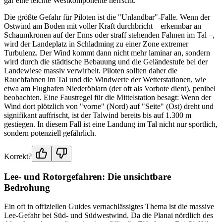
gar eine leichte Westkomponente herrscht.
Die größte Gefahr für Piloten ist die "Unlandbar"-Falle. Wenn der
Ostwind am Boden mit voller Kraft durchbricht – erkennbar an
Schaumkronen auf der Enns oder straff stehenden Fahnen im Tal –,
wird der Landeplatz in Schladming zu einer Zone extremer
Turbulenz. Der Wind kommt dann nicht mehr laminar an, sondern
wird durch die städtische Bebauung und die Geländestufe bei der
Landewiese massiv verwirbelt. Piloten sollten daher die
Rauchfahnen im Tal und die Windwerte der Wetterstationen, wie
etwa am Flughafen Niederöblarn (der oft als Vorbote dient), penibel
beobachten. Eine Faustregel für die Mittelstation besagt: Wenn der
Wind dort plötzlich von "vorne" (Nord) auf "Seite" (Ost) dreht und
signifikant auffrischt, ist der Talwind bereits bis auf 1.300 m
gestiegen. In diesem Fall ist eine Landung im Tal nicht nur sportlich,
sondern potenziell gefährlich.
Korrekt?
Lee- und Rotorgefahren: Die unsichtbare
Bedrohung
Ein oft in offiziellen Guides vernachlässigtes Thema ist die massive
Lee-Gefahr bei Süd- und Südwestwind. Da die Planai nördlich des