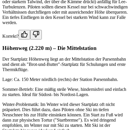
oder starkem Talwind, der über die Kämme drückt) anfällig für Lee-
Turbulenzen. Piloten sollten diesen Kessel nur bei schwachwindigen
Verhältnissen durchfliegen oder mit ausreichender Höhe überqueren.
Ein tiefes Einfliegen in den Kessel bei starkem Wind kann zur Falle
werden.
Korrekt?
Höhenweg (2.220 m) – Die Mittelstation
Der Startplatz Höhenweg liegt an der Mittelstation der Parsennbahn
und dient als "Brot-und-Butter"-Startplatz für Schulungen und erste
Thermikflüge.
Lage: Ca. 150 Meter nördlich (rechts) der Station Parsennbahn.
Sommer-Betrieb: Eine mäßig steile Wiese, hindernisfrei und einfach
zu starten. Ideal für Südost- bis Nordost-Lagen.
Winter-Problematik: Im Winter wird dieser Startplatz oft nicht
präpariert. Dies führt dazu, dass Piloten ohne Ski im tiefen
Neuschnee bis zur Hüfte einsinken können. Ein Start zu Fuß wird
dann zur physischen Tortur ("Startbremse"). Es wird dringend
empfohlen, im Winter nur mit Ski zu starten. Mit Ski ist der