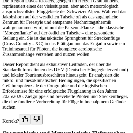
Die Region Davos Klosters, gelegen im Herzen Graubündens,
repräsentiert eines der vielseitigsten, aber auch meteorologisch
anspruchsvollsten Fluggebiete der Schweizer Alpen. Während das
Jakobshorn auf der westlichen Talseite oft als das zugängliche
Zentrum für Freestyle und entspannte Nachmittagsthermik
wahrgenommen wird, nimmt die Parsenn-Flanke – die klassische
"Morgenflanke" auf der östlichen Talseite – eine gesonderte
Stellung ein. Sie ist das taktische Sprungbrett für Streckenflüge
(Cross Country - XC) in das Prättigau und das Engadin sowie ein
Trainingsareal für Piloten, die komplexe aerologische
Zusammenhänge verstehen und nutzen wollen.
Dieser Report dient als exhaustiver Leitfaden, der über die
Standardinformationen des DHV (Deutscher Hängegleiterverband)
und lokaler Tourismusbroschüren hinausgeht. Er analysiert die
mikro- und mesoklimatischen Bedingungen, die spezifischen
Gefahrenpotenziale der Orographie und die logistischen
Erfordernisse für eine erfolgreiche Flugplanung in den Jahren
2025/2026. Zielgruppe sind brevetierte Piloten und Streckenflieger,
die eine fundierte Vorbereitung für Flüge in hochalpinem Gelände
suchen.
Korrekt?