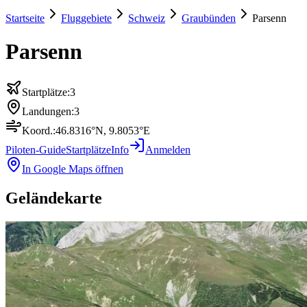
Startseite
Fluggebiete
Schweiz
Graubünden
Parsenn
Parsenn
Startplätze:
3
Landungen:
3
Koord.:
46.8316
°N,
9.8053
°E
Piloten-Guide
Startplätze
Info
Anmelden
In Google Maps öffnen
Geländekarte