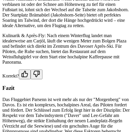
verblasen ist oder der Schnee am Höhenweg zu tief für einen
Fußstart ist, lohnt sich der Wechsel auf die Talseite zum Jakobshorn.
Der Startplatz Brämabüel (Jakobshorn-Seite) bietet oft perfektes
Soaring im Talwind, der dort die Hänge hochgedrückt wird – eine
ideale Alternative, um den Flugtag zu retten.
Kulinarik & Après-Fly: Nach einem Winterflug landet man
idealerweise am Carjöl, läuft die wenigen Meter zum Bolgen Plaza
und befindet sich direkt im Zentrum des Davoser Après-Ski. Für
Piloten, die Ruhe suchen, bietet das Restaurant auf dem
Weissfluhgipfel vor dem Start eine hochalpine Kaffeepause mit
Panorama.
Korrekt?
Fazit
Das Fluggebiet Parsenn ist weit mehr als nur der "Morgenberg" von
Davos. Es ist ein komplexes, hochalpines Areal, das Piloten fordert
und fördert. Der Schlüssel zum Erfolg liegt hier in der Disziplin: Der
Respekt vor dem Talwindsystem ("Daver" und Lee-Gefahr am
Höhenweg), die strikte Einhaltung der neuen Landeplatz-Regeln
(Verzicht auf die Seewiese) und ein geschultes Auge für die
Föhnprognose sind unabdingbar. Wer diese Faktoren beherrscht,