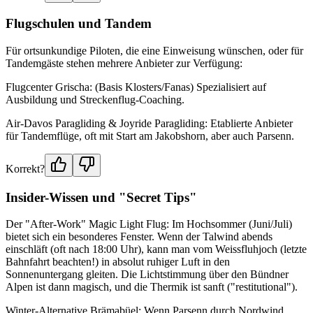
Flugschulen und Tandem
Für ortsunkundige Piloten, die eine Einweisung wünschen, oder für
Tandemgäste stehen mehrere Anbieter zur Verfügung:
Flugcenter Grischa: (Basis Klosters/Fanas) Spezialisiert auf
Ausbildung und Streckenflug-Coaching.
Air-Davos Paragliding & Joyride Paragliding: Etablierte Anbieter
für Tandemflüge, oft mit Start am Jakobshorn, aber auch Parsenn.
Korrekt?
Insider-Wissen und "Secret Tips"
Der "After-Work" Magic Light Flug: Im Hochsommer (Juni/Juli)
bietet sich ein besonderes Fenster. Wenn der Talwind abends
einschläft (oft nach 18:00 Uhr), kann man vom Weissfluhjoch (letzte
Bahnfahrt beachten!) in absolut ruhiger Luft in den
Sonnenuntergang gleiten. Die Lichtstimmung über den Bündner
Alpen ist dann magisch, und die Thermik ist sanft ("restitutional").
Winter-Alternative Brämabüel: Wenn Parsenn durch Nordwind