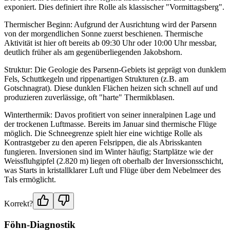
exponiert. Dies definiert ihre Rolle als klassischer "Vormittagsberg".
Thermischer Beginn: Aufgrund der Ausrichtung wird der Parsenn
von der morgendlichen Sonne zuerst beschienen. Thermische
Aktivität ist hier oft bereits ab 09:30 Uhr oder 10:00 Uhr messbar,
deutlich früher als am gegenüberliegenden Jakobshorn.
Struktur: Die Geologie des Parsenn-Gebiets ist geprägt von dunklem
Fels, Schuttkegeln und rippenartigen Strukturen (z.B. am
Gotschnagrat). Diese dunklen Flächen heizen sich schnell auf und
produzieren zuverlässige, oft "harte" Thermikblasen.
Winterthermik: Davos profitiert von seiner inneralpinen Lage und
der trockenen Luftmasse. Bereits im Januar sind thermische Flüge
möglich. Die Schneegrenze spielt hier eine wichtige Rolle als
Kontrastgeber zu den aperen Felsrippen, die als Abrisskanten
fungieren. Inversionen sind im Winter häufig; Startplätze wie der
Weissfluhgipfel (2.820 m) liegen oft oberhalb der Inversionsschicht,
was Starts in kristallklarer Luft und Flüge über dem Nebelmeer des
Tals ermöglicht.
Korrekt?
Föhn-Diagnostik