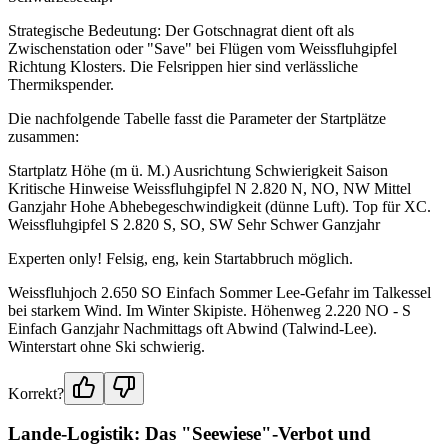
Strategische Bedeutung: Der Gotschnagrat dient oft als
Zwischenstation oder "Save" bei Flügen vom Weissfluhgipfel
Richtung Klosters. Die Felsrippen hier sind verlässliche
Thermikspender.
Die nachfolgende Tabelle fasst die Parameter der Startplätze
zusammen:
Startplatz Höhe (m ü. M.) Ausrichtung Schwierigkeit Saison
Kritische Hinweise Weissfluhgipfel N 2.820 N, NO, NW Mittel
Ganzjahr Hohe Abhebegeschwindigkeit (dünne Luft). Top für XC.
Weissfluhgipfel S 2.820 S, SO, SW Sehr Schwer Ganzjahr
Experten only! Felsig, eng, kein Startabbruch möglich.
Weissfluhjoch 2.650 SO Einfach Sommer Lee-Gefahr im Talkessel
bei starkem Wind. Im Winter Skipiste. Höhenweg 2.220 NO - S
Einfach Ganzjahr Nachmittags oft Abwind (Talwind-Lee).
Winterstart ohne Ski schwierig.
Korrekt?
Lande-Logistik: Das "Seewiese"-Verbot und