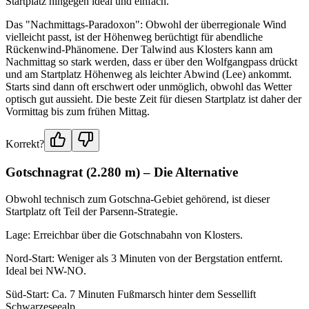
Startplatz hingegen ideal und einfach.
Das "Nachmittags-Paradoxon": Obwohl der überregionale Wind
vielleicht passt, ist der Höhenweg berüchtigt für abendliche
Rückenwind-Phänomene. Der Talwind aus Klosters kann am
Nachmittag so stark werden, dass er über den Wolfgangpass drückt
und am Startplatz Höhenweg als leichter Abwind (Lee) ankommt.
Starts sind dann oft erschwert oder unmöglich, obwohl das Wetter
optisch gut aussieht. Die beste Zeit für diesen Startplatz ist daher der
Vormittag bis zum frühen Mittag.
Korrekt?
Gotschnagrat (2.280 m) – Die Alternative
Obwohl technisch zum Gotschna-Gebiet gehörend, ist dieser
Startplatz oft Teil der Parsenn-Strategie.
Lage: Erreichbar über die Gotschnabahn von Klosters.
Nord-Start: Weniger als 3 Minuten von der Bergstation entfernt.
Ideal bei NW-NO.
Süd-Start: Ca. 7 Minuten Fußmarsch hinter dem Sessellift
Schwarzeseealp.