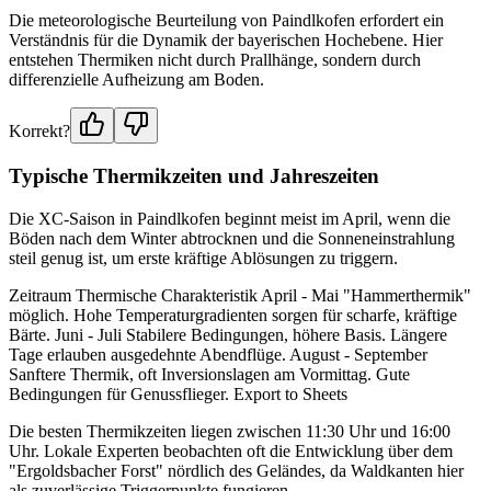
Die meteorologische Beurteilung von Paindlkofen erfordert ein
Verständnis für die Dynamik der bayerischen Hochebene. Hier
entstehen Thermiken nicht durch Prallhänge, sondern durch
differenzielle Aufheizung am Boden.
Korrekt?
Typische Thermikzeiten und Jahreszeiten
Die XC-Saison in Paindlkofen beginnt meist im April, wenn die
Böden nach dem Winter abtrocknen und die Sonneneinstrahlung
steil genug ist, um erste kräftige Ablösungen zu triggern.
Zeitraum Thermische Charakteristik April - Mai "Hammerthermik"
möglich. Hohe Temperaturgradienten sorgen für scharfe, kräftige
Bärte. Juni - Juli Stabilere Bedingungen, höhere Basis. Längere
Tage erlauben ausgedehnte Abendflüge. August - September
Sanftere Thermik, oft Inversionslagen am Vormittag. Gute
Bedingungen für Genussflieger. Export to Sheets
Die besten Thermikzeiten liegen zwischen 11:30 Uhr und 16:00
Uhr. Lokale Experten beobachten oft die Entwicklung über dem
"Ergoldsbacher Forst" nördlich des Geländes, da Waldkanten hier
als zuverlässige Triggerpunkte fungieren.