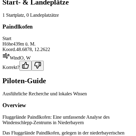
Start- & Landeplätze
1
Startplatz
,
0
Landeplatz
ätze
Paindlkofen
Start
Höhe
439
m ü. M.
Koord.
48.6878
,
12.2622
Wind
O, W
Korrekt?
Piloten-Guide
Ausführliche Recherche und lokales Wissen
Overview
Fluggelände Paindlkofen: Eine umfassende Analyse des
Windenschlepp-Zentrums in Niederbayern
Das Fluggelände Paindlkofen, gelegen in der niederbayerischen