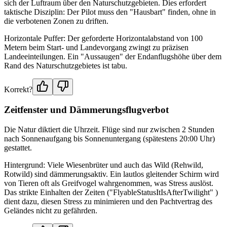
sich der Luftraum über den Naturschutzgebieten. Dies erfordert
taktische Disziplin: Der Pilot muss den "Hausbart" finden, ohne in
die verbotenen Zonen zu driften.
Horizontale Puffer: Der geforderte Horizontalabstand von 100
Metern beim Start- und Landevorgang zwingt zu präzisen
Landeeinteilungen. Ein "Aussaugen" der Endanflugshöhe über dem
Rand des Naturschutzgebietes ist tabu.
Korrekt?
Zeitfenster und Dämmerungsflugverbot
Die Natur diktiert die Uhrzeit. Flüge sind nur zwischen 2 Stunden
nach Sonnenaufgang bis Sonnenuntergang (spätestens 20:00 Uhr)
gestattet.
Hintergrund: Viele Wiesenbrüter und auch das Wild (Rehwild,
Rotwild) sind dämmerungsaktiv. Ein lautlos gleitender Schirm wird
von Tieren oft als Greifvogel wahrgenommen, was Stress auslöst.
Das strikte Einhalten der Zeiten ("FlyableStatusItIsAfterTwilight" )
dient dazu, diesen Stress zu minimieren und den Pachtvertrag des
Geländes nicht zu gefährden.