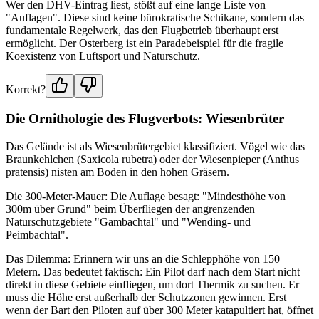
Wer den DHV-Eintrag liest, stößt auf eine lange Liste von
"Auflagen". Diese sind keine bürokratische Schikane, sondern das
fundamentale Regelwerk, das den Flugbetrieb überhaupt erst
ermöglicht. Der Osterberg ist ein Paradebeispiel für die fragile
Koexistenz von Luftsport und Naturschutz.
Korrekt?
Die Ornithologie des Flugverbots: Wiesenbrüter
Das Gelände ist als Wiesenbrütergebiet klassifiziert. Vögel wie das
Braunkehlchen (Saxicola rubetra) oder der Wiesenpieper (Anthus
pratensis) nisten am Boden in den hohen Gräsern.
Die 300-Meter-Mauer: Die Auflage besagt: "Mindesthöhe von
300m über Grund" beim Überfliegen der angrenzenden
Naturschutzgebiete "Gambachtal" und "Wending- und
Peimbachtal".
Das Dilemma: Erinnern wir uns an die Schlepphöhe von 150
Metern. Das bedeutet faktisch: Ein Pilot darf nach dem Start nicht
direkt in diese Gebiete einfliegen, um dort Thermik zu suchen. Er
muss die Höhe erst außerhalb der Schutzzonen gewinnen. Erst
wenn der Bart den Piloten auf über 300 Meter katapultiert hat, öffnet