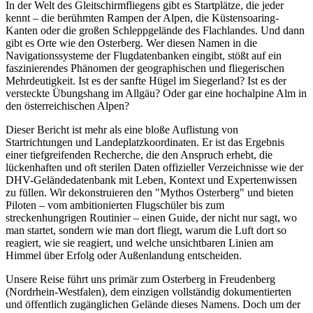
In der Welt des Gleitschirmfliegens gibt es Startplätze, die jeder
kennt – die berühmten Rampen der Alpen, die Küstensoaring-
Kanten oder die großen Schleppgelände des Flachlandes. Und dann
gibt es Orte wie den Osterberg. Wer diesen Namen in die
Navigationssysteme der Flugdatenbanken eingibt, stößt auf ein
faszinierendes Phänomen der geographischen und fliegerischen
Mehrdeutigkeit. Ist es der sanfte Hügel im Siegerland? Ist es der
versteckte Übungshang im Allgäu? Oder gar eine hochalpine Alm in
den österreichischen Alpen?
Dieser Bericht ist mehr als eine bloße Auflistung von
Startrichtungen und Landeplatzkoordinaten. Er ist das Ergebnis
einer tiefgreifenden Recherche, die den Anspruch erhebt, die
lückenhaften und oft sterilen Daten offizieller Verzeichnisse wie der
DHV-Geländedatenbank mit Leben, Kontext und Expertenwissen
zu füllen. Wir dekonstruieren den "Mythos Osterberg" und bieten
Piloten – vom ambitionierten Flugschüler bis zum
streckenhungrigen Routinier – einen Guide, der nicht nur sagt, wo
man startet, sondern wie man dort fliegt, warum die Luft dort so
reagiert, wie sie reagiert, und welche unsichtbaren Linien am
Himmel über Erfolg oder Außenlandung entscheiden.
Unsere Reise führt uns primär zum Osterberg in Freudenberg
(Nordrhein-Westfalen), dem einzigen vollständig dokumentierten
und öffentlich zugänglichen Gelände dieses Namens. Doch um der