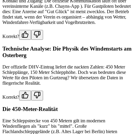
Kontakt und Zugang: Die offizielle Kommunikation läuft oft über
vereinsinterne Kanäle (z.B. Chayns-App ). Für Gastpiloten bedeutet
dies: Eine Anreise auf "Gut Glück" ist meist zwecklos. Der Betrieb
findet statt, wenn der Verein es organisiert – abhängig von Wetter,
Windenfahrer-Verfügbarkeit und Vogelbrutzeiten.
Korrekt?
Technische Analyse: Die Physik des Windenstarts am
Osterberg
Der offizielle DHV-Eintrag liefert die nackten Zahlen: 450 Meter
Schlepplänge, 150 Meter Schlepphöhe. Doch was bedeuten diese
Werte für den Piloten im Gurtzeug? Wir übersetzen die Daten in
fliegerische Realität.
Korrekt?
Die 450-Meter-Realität
Eine Schleppstrecke von 450 Metern gilt im modernen
Windenfliegen als "kurz" bis "mittel". Große
Flachlandschleppgelände (z.B. Altes Lager bei Berlin) bieten