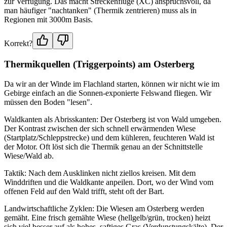
zur Verfügung. Das macht Streckenflüge (XC) anspruchsvoll, da
man häufiger "nachtanken" (Thermik zentrieren) muss als in
Regionen mit 3000m Basis.
Korrekt?
Thermikquellen (Triggerpoints) am Osterberg
Da wir an der Winde im Flachland starten, können wir nicht wie im
Gebirge einfach an die Sonnen-exponierte Felswand fliegen. Wir
müssen den Boden "lesen".
Waldkanten als Abrisskanten: Der Osterberg ist von Wald umgeben.
Der Kontrast zwischen der sich schnell erwärmenden Wiese
(Startplatz/Schleppstrecke) und dem kühleren, feuchteren Wald ist
der Motor. Oft löst sich die Thermik genau an der Schnittstelle
Wiese/Wald ab.
Taktik: Nach dem Ausklinken nicht ziellos kreisen. Mit dem
Winddriften und die Waldkante anpeilen. Dort, wo der Wind vom
offenen Feld auf den Wald trifft, steht oft der Bart.
Landwirtschaftliche Zyklen: Die Wiesen am Osterberg werden
gemäht. Eine frisch gemähte Wiese (hellgelb/grün, trocken) heizt
sich viel besser auf als hohes, saftiges Gras (Verdunstungskälte). Der