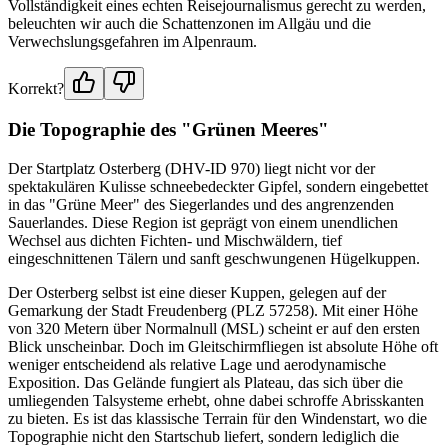
Vollständigkeit eines echten Reisejournalismus gerecht zu werden,
beleuchten wir auch die Schattenzonen im Allgäu und die
Verwechslungsgefahren im Alpenraum.
Korrekt?
Die Topographie des "Grünen Meeres"
Der Startplatz Osterberg (DHV-ID 970) liegt nicht vor der
spektakulären Kulisse schneebedeckter Gipfel, sondern eingebettet
in das "Grüne Meer" des Siegerlandes und des angrenzenden
Sauerlandes. Diese Region ist geprägt von einem unendlichen
Wechsel aus dichten Fichten- und Mischwäldern, tief
eingeschnittenen Tälern und sanft geschwungenen Hügelkuppen.
Der Osterberg selbst ist eine dieser Kuppen, gelegen auf der
Gemarkung der Stadt Freudenberg (PLZ 57258). Mit einer Höhe
von 320 Metern über Normalnull (MSL) scheint er auf den ersten
Blick unscheinbar. Doch im Gleitschirmfliegen ist absolute Höhe oft
weniger entscheidend als relative Lage und aerodynamische
Exposition. Das Gelände fungiert als Plateau, das sich über die
umliegenden Talsysteme erhebt, ohne dabei schroffe Abrisskanten
zu bieten. Es ist das klassische Terrain für den Windenstart, wo die
Topographie nicht den Startschub liefert, sondern lediglich die