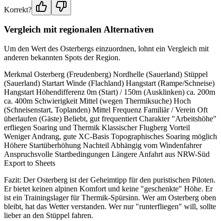
Korrekt?
Vergleich mit regionalen Alternativen
Um den Wert des Osterbergs einzuordnen, lohnt ein Vergleich mit
anderen bekannten Spots der Region.
Merkmal Osterberg (Freudenberg) Nordhelle (Sauerland) Stüppel
(Sauerland) Startart Winde (Flachland) Hangstart (Rampe/Schneise)
Hangstart Höhendifferenz 0m (Start) / 150m (Ausklinken) ca. 200m
ca. 400m Schwierigkeit Mittel (wegen Thermiksuche) Hoch
(Schneisenstart, Toplanden) Mittel Frequenz Familiär / Verein Oft
überlaufen (Gäste) Beliebt, gut frequentiert Charakter "Arbeitshöhe"
erfliegen Soaring und Thermik Klassischer Flugberg Vorteil
Weniger Andrang, gute XC-Basis Topographisches Soaring möglich
Höhere Startüberhöhung Nachteil Abhängig vom Windenfahrer
Anspruchsvolle Startbedingungen Längere Anfahrt aus NRW-Süd
Export to Sheets
Fazit: Der Osterberg ist der Geheimtipp für den puristischen Piloten.
Er bietet keinen alpinen Komfort und keine "geschenkte" Höhe. Er
ist ein Trainingslager für Thermik-Spürsinn. Wer am Osterberg oben
bleibt, hat das Wetter verstanden. Wer nur "runterfliegen" will, sollte
lieber an den Stüppel fahren.