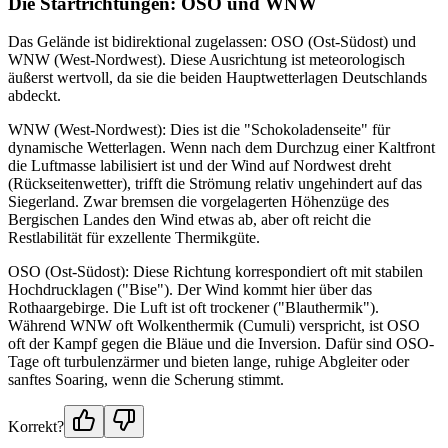
Die Startrichtungen: OSO und WNW
Das Gelände ist bidirektional zugelassen: OSO (Ost-Südost) und
WNW (West-Nordwest). Diese Ausrichtung ist meteorologisch
äußerst wertvoll, da sie die beiden Hauptwetterlagen Deutschlands
abdeckt.
WNW (West-Nordwest): Dies ist die "Schokoladenseite" für
dynamische Wetterlagen. Wenn nach dem Durchzug einer Kaltfront
die Luftmasse labilisiert ist und der Wind auf Nordwest dreht
(Rückseitenwetter), trifft die Strömung relativ ungehindert auf das
Siegerland. Zwar bremsen die vorgelagerten Höhenzüge des
Bergischen Landes den Wind etwas ab, aber oft reicht die
Restlabilität für exzellente Thermikgüte.
OSO (Ost-Südost): Diese Richtung korrespondiert oft mit stabilen
Hochdrucklagen ("Bise"). Der Wind kommt hier über das
Rothaargebirge. Die Luft ist oft trockener ("Blauthermik").
Während WNW oft Wolkenthermik (Cumuli) verspricht, ist OSO
oft der Kampf gegen die Bläue und die Inversion. Dafür sind OSO-
Tage oft turbulenzärmer und bieten lange, ruhige Abgleiter oder
sanftes Soaring, wenn die Scherung stimmt.
Korrekt?