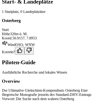
Start- & Landeplätze
1
Startplatz
,
0
Landeplatz
ätze
Osterberg
Start
Höhe
320
m ü. M.
Koord.
50.9157
,
7.8953
Wind
OSO, WNW
Korrekt?
Piloten-Guide
Ausführliche Recherche und lokales Wissen
Overview
Der Ultimative Gleitschirm-Kompendium: Osterberg Eine
fliegerische Monografie jenseits des Standard-DHV-Eintrags
Vorwort: Die Suche nach dem wahren Osterberg