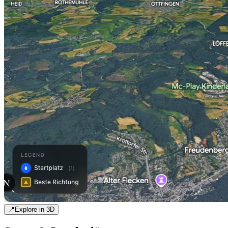
📍
Explore in 3D