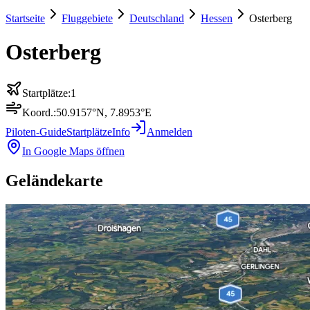
Startseite
Fluggebiete
Deutschland
Hessen
Osterberg
Osterberg
Startplätze:
1
Koord.:
50.9157
°N,
7.8953
°E
Piloten-Guide
Startplätze
Info
Anmelden
In Google Maps öffnen
Geländekarte