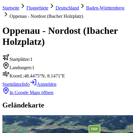
Startseite
Fluggebiete
Deutschland
Baden-Württemberg
Oppenau - Nordost (Ibacher Holzplatz)
Oppenau - Nordost (Ibacher
Holzplatz)
Startplätze:
1
Landungen:
1
Koord.:
48.4475
°N,
8.1471
°E
Startplätze
Info
Anmelden
In Google Maps öffnen
Geländekarte