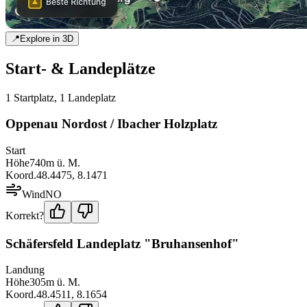
📍
Explore in 3D
Start- & Landeplätze
1
Startplatz
,
1
Landeplatz
Oppenau Nordost / Ibacher Holzplatz
Start
Höhe
740
m ü. M.
Koord.
48.4475
,
8.1471
Wind
NO
Korrekt?
Schäfersfeld Landeplatz "Bruhansenhof"
Landung
Höhe
305
m ü. M.
Koord.
48.4511
,
8.1654