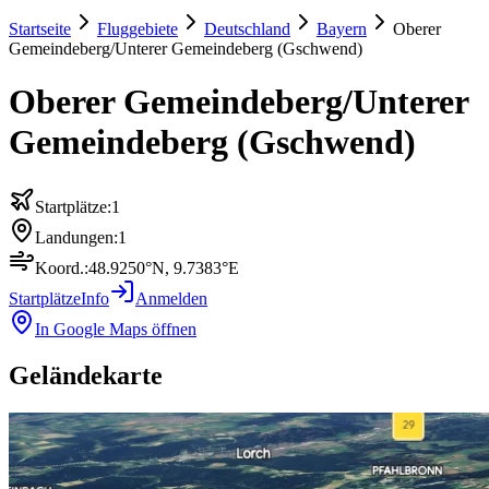
Startseite
Fluggebiete
Deutschland
Bayern
Oberer
Gemeindeberg/Unterer Gemeindeberg (Gschwend)
Oberer Gemeindeberg/Unterer
Gemeindeberg (Gschwend)
Startplätze:
1
Landungen:
1
Koord.:
48.9250
°N,
9.7383
°E
Startplätze
Info
Anmelden
In Google Maps öffnen
Geländekarte