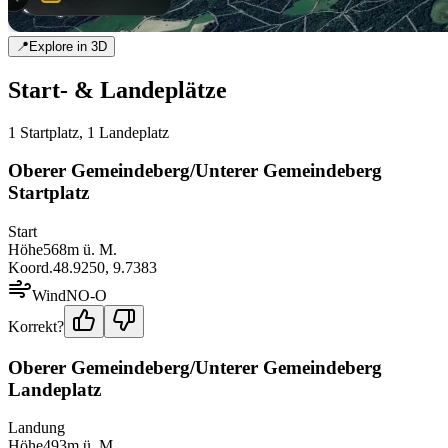
📍
Explore in 3D
Start- & Landeplätze
1
Startplatz
,
1
Landeplatz
Oberer Gemeindeberg/Unterer Gemeindeberg
Startplatz
Start
Höhe
568
m ü. M.
Koord.
48.9250
,
9.7383
Wind
NO-O
Korrekt?
Oberer Gemeindeberg/Unterer Gemeindeberg
Landeplatz
Landung
Höhe
493
m ü. M.