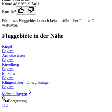
Koord.
48.9262
,
9.7401
Korrekt?
Für dieses Fluggebiet ist noch kein ausführlicher Piloten-Guide
verfügbar.
Fluggebiete in der Nähe
Kirgel
Bayern
Armutswiesen
Bayern
Kieselberg
Bayern
Einkorn
Bayern
Klingenäcker - Obergröningen
Bayern
Mehr in
Bayern
Bergrettung
112