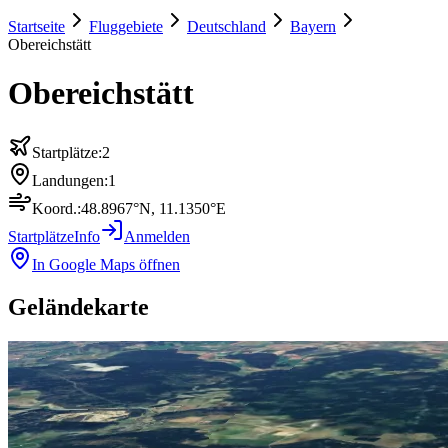
Startseite
Fluggebiete
Deutschland
Bayern
Obereichstätt
Obereichstätt
Startplätze:
2
Landungen:
1
Koord.:
48.8967
°N,
11.1350
°E
Startplätze
Info
Anmelden
In Google Maps öffnen
Geländekarte