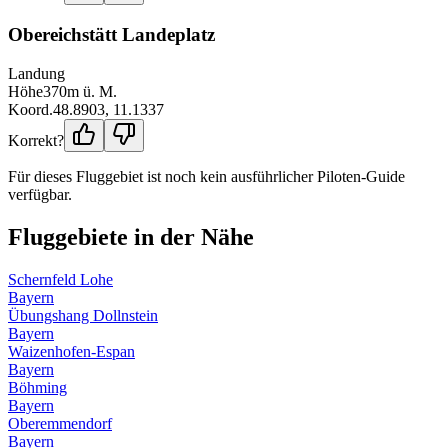
Obereichstätt Landeplatz
Landung
Höhe
370
m ü. M.
Koord.
48.8903
,
11.1337
Korrekt?
Für dieses Fluggebiet ist noch kein ausführlicher Piloten-Guide
verfügbar.
Fluggebiete in der Nähe
Schernfeld Lohe
Bayern
Übungshang Dollnstein
Bayern
Waizenhofen-Espan
Bayern
Böhming
Bayern
Oberemmendorf
Bayern