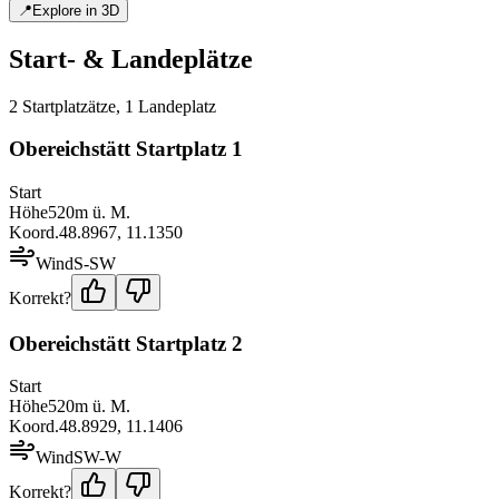
📍
Explore in 3D
Start- & Landeplätze
2
Startplatz
ätze
,
1
Landeplatz
Obereichstätt Startplatz 1
Start
Höhe
520
m ü. M.
Koord.
48.8967
,
11.1350
Wind
S-SW
Korrekt?
Obereichstätt Startplatz 2
Start
Höhe
520
m ü. M.
Koord.
48.8929
,
11.1406
Wind
SW-W
Korrekt?