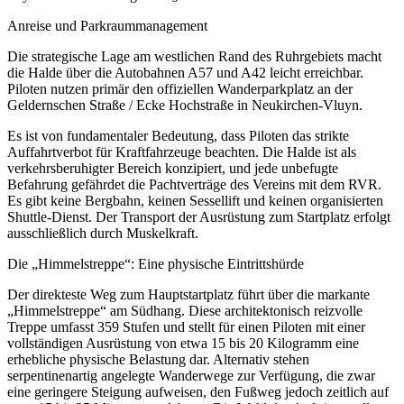
Anreise und Parkraummanagement
Die strategische Lage am westlichen Rand des Ruhrgebiets macht
die Halde über die Autobahnen A57 und A42 leicht erreichbar.
Piloten nutzen primär den offiziellen Wanderparkplatz an der
Geldernschen Straße / Ecke Hochstraße in Neukirchen-Vluyn.
Es ist von fundamentaler Bedeutung, dass Piloten das strikte
Auffahrtverbot für Kraftfahrzeuge beachten. Die Halde ist als
verkehrsberuhigter Bereich konzipiert, und jede unbefugte
Befahrung gefährdet die Pachtverträge des Vereins mit dem RVR.
Es gibt keine Bergbahn, keinen Sessellift und keinen organisierten
Shuttle-Dienst. Der Transport der Ausrüstung zum Startplatz erfolgt
ausschließlich durch Muskelkraft.
Die „Himmelstreppe“: Eine physische Eintrittshürde
Der direkteste Weg zum Hauptstartplatz führt über die markante
„Himmelstreppe“ am Südhang. Diese architektonisch reizvolle
Treppe umfasst 359 Stufen und stellt für einen Piloten mit einer
vollständigen Ausrüstung von etwa 15 bis 20 Kilogramm eine
erhebliche physische Belastung dar. Alternativ stehen
serpentinenartig angelegte Wanderwege zur Verfügung, die zwar
eine geringere Steigung aufweisen, den Fußweg jedoch zeitlich auf