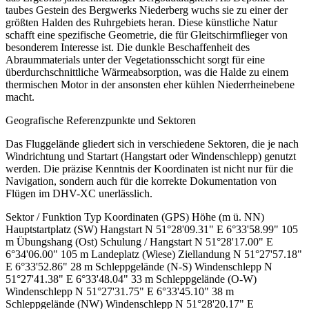
taubes Gestein des Bergwerks Niederberg wuchs sie zu einer der
größten Halden des Ruhrgebiets heran. Diese künstliche Natur
schafft eine spezifische Geometrie, die für Gleitschirmflieger von
besonderem Interesse ist. Die dunkle Beschaffenheit des
Abraummaterials unter der Vegetationsschicht sorgt für eine
überdurchschnittliche Wärmeabsorption, was die Halde zu einem
thermischen Motor in der ansonsten eher kühlen Niederrheinebene
macht.
Geografische Referenzpunkte und Sektoren
Das Fluggelände gliedert sich in verschiedene Sektoren, die je nach
Windrichtung und Startart (Hangstart oder Windenschlepp) genutzt
werden. Die präzise Kenntnis der Koordinaten ist nicht nur für die
Navigation, sondern auch für die korrekte Dokumentation von
Flügen im DHV-XC unerlässlich.
Sektor / Funktion Typ Koordinaten (GPS) Höhe (m ü. NN)
Hauptstartplatz (SW) Hangstart N 51°28'09.31" E 6°33'58.99" 105
m Übungshang (Ost) Schulung / Hangstart N 51°28'17.00" E
6°34'06.00" 105 m Landeplatz (Wiese) Ziellandung N 51°27'57.18"
E 6°33'52.86" 28 m Schleppgelände (N-S) Windenschlepp N
51°27'41.38" E 6°33'48.04" 33 m Schleppgelände (O-W)
Windenschlepp N 51°27'31.75" E 6°33'45.10" 38 m
Schleppgelände (NW) Windenschlepp N 51°28'20.17" E