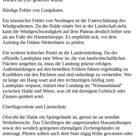
Häufige Fehler von Gastpiloten
Ein klassischer Fehler von Neulingen ist die Unterschätzung des
Windgradienten. Da die Halde relativ frei in der Landschaft steht,
kann die Windgeschwindigkeit auf dem Plateau deutlich höher sein
als am Fuße der Himmelstreppe. Es empfiehlt sich, vor dem
Aufstieg die Online-Wetterdaten zu prüfen.
Ein weiterer kritischer Punkt ist die Landeeinteilung. Da der
offizielle Landeplatz eine Wiese ist, die von landwirtschaftlichen
Flächen umgeben ist, muss die Landung präzise erfolgen.
Außenlandungen auf den bestellten Feldern führen regelmäßig zu
Konflikten mit den Pächtern und sind unbedingt zu vermeiden. Wer
zu lange am Hang soart und den rechtzeitigen Abflug zum
Landeplatz verpasst, riskiert eine Landung im "Niemandsland"
zwischen Halde und Wiese, was oft mit dornigem Gebüsch oder
Zäunen quittiert wird.
Überflugverbote und Lärmschutz
Obwohl die Halde ein Sportgelände ist, grenzt sie an sensible
Wohnbereiche. Das Überfliegen der angrenzenden Haussiedlungen
sowie des westlich gelegenen ehemaligen Zechengeländes ist
untersagt. Piloten sollten nach dem Start zügig Höhe gewinnen oder