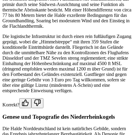
primär durch seine Südwest-Ausrichtung und seine Funktion als
thermische Abrisskante besticht. Mit einer Höhendifferenz von circa
77 bis 80 Metern bietet die Halde exzellente Bedingungen für das
Groundhandling, Soaring bei moderatem Wind und den Einstieg in
die Flachlandthermik.
Die logistische Infrastruktur ist durch einen rein fußläufigen Zugang
geprägt, wobei die „Himmelstreppe“ mit ihren 359 Stufen die
konditionelle Eintrittshürde darstellt. Fliegerisch ist das Gelände
durch die unmittelbare Nähe zu den Kontrollzonen des Flughafens
Düsseldorf und der TMZ Sevelen streng reglementiert; eine strikte
Einhaltung der Höhenbeschränkung auf maximal 4500 ft MSL
(dringend empfohlen werden maximal 1200 m über Grund) ist für
den Fortbestand des Geländes existenziell. Gastflieger sind gegen
eine geringe Gebühr von 3 Euro pro Tag willkommen, sofern sie
über eine gültige Lizenz (mindestens A-Schein) und eine
entsprechende Einweisung verfügen.
Korrekt?
Genese und Topografie des Niederrheinkogels
Die Halde Norddeutschland ist kein natürliches Gebilde, sondern
das Ergebnis jahrzehntelanger Bergbautätigkeit. Als Deponie für