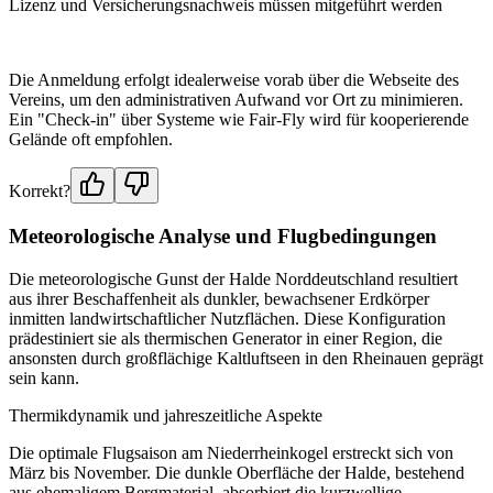
Lizenz und Versicherungsnachweis müssen mitgeführt werden
Die Anmeldung erfolgt idealerweise vorab über die Webseite des
Vereins, um den administrativen Aufwand vor Ort zu minimieren.
Ein "Check-in" über Systeme wie Fair-Fly wird für kooperierende
Gelände oft empfohlen.
Korrekt?
Meteorologische Analyse und Flugbedingungen
Die meteorologische Gunst der Halde Norddeutschland resultiert
aus ihrer Beschaffenheit als dunkler, bewachsener Erdkörper
inmitten landwirtschaftlicher Nutzflächen. Diese Konfiguration
prädestiniert sie als thermischen Generator in einer Region, die
ansonsten durch großflächige Kaltluftseen in den Rheinauen geprägt
sein kann.
Thermikdynamik und jahreszeitliche Aspekte
Die optimale Flugsaison am Niederrheinkogel erstreckt sich von
März bis November. Die dunkle Oberfläche der Halde, bestehend
aus ehemaligem Bergmaterial, absorbiert die kurzwellige