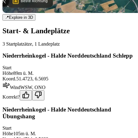
📍
Explore in 3D
Start- & Landeplätze
3
Startplatz
ätze
,
1
Landeplatz
Niederrheinkogel - Halde Norddeutschland Schlepp
Start
Höhe
89
m ü. M.
Koord.
51.4723
,
6.5695
Wind
WSW, ONO
Korrekt?
Niederrheinkogel - Halde Norddeutschland
Übungshang
Start
Höhe
105
m ü. M.