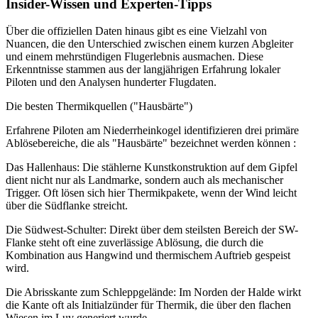
Insider-Wissen und Experten-Tipps
Über die offiziellen Daten hinaus gibt es eine Vielzahl von
Nuancen, die den Unterschied zwischen einem kurzen Abgleiter
und einem mehrstündigen Flugerlebnis ausmachen. Diese
Erkenntnisse stammen aus der langjährigen Erfahrung lokaler
Piloten und den Analysen hunderter Flugdaten.
Die besten Thermikquellen ("Hausbärte")
Erfahrene Piloten am Niederrheinkogel identifizieren drei primäre
Ablösebereiche, die als "Hausbärte" bezeichnet werden können :
Das Hallenhaus: Die stählerne Kunstkonstruktion auf dem Gipfel
dient nicht nur als Landmarke, sondern auch als mechanischer
Trigger. Oft lösen sich hier Thermikpakete, wenn der Wind leicht
über die Südflanke streicht.
Die Südwest-Schulter: Direkt über dem steilsten Bereich der SW-
Flanke steht oft eine zuverlässige Ablösung, die durch die
Kombination aus Hangwind und thermischem Auftrieb gespeist
wird.
Die Abrisskante zum Schleppgelände: Im Norden der Halde wirkt
die Kante oft als Initialzünder für Thermik, die über den flachen
Wiesen im Luv generiert wurde.