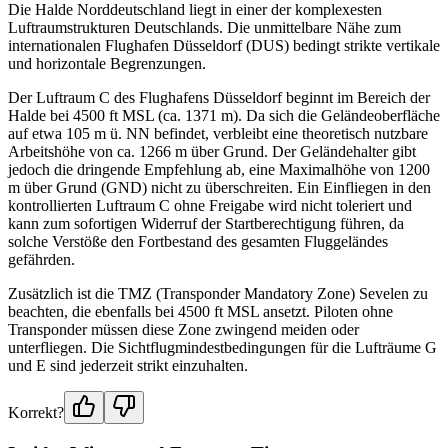
Die Halde Norddeutschland liegt in einer der komplexesten
Luftraumstrukturen Deutschlands. Die unmittelbare Nähe zum
internationalen Flughafen Düsseldorf (DUS) bedingt strikte vertikale
und horizontale Begrenzungen.
Der Luftraum C des Flughafens Düsseldorf beginnt im Bereich der
Halde bei 4500 ft MSL (ca. 1371 m). Da sich die Geländeoberfläche
auf etwa 105 m ü. NN befindet, verbleibt eine theoretisch nutzbare
Arbeitshöhe von ca. 1266 m über Grund. Der Geländehalter gibt
jedoch die dringende Empfehlung ab, eine Maximalhöhe von 1200
m über Grund (GND) nicht zu überschreiten. Ein Einfliegen in den
kontrollierten Luftraum C ohne Freigabe wird nicht toleriert und
kann zum sofortigen Widerruf der Startberechtigung führen, da
solche Verstöße den Fortbestand des gesamten Fluggeländes
gefährden.
Zusätzlich ist die TMZ (Transponder Mandatory Zone) Sevelen zu
beachten, die ebenfalls bei 4500 ft MSL ansetzt. Piloten ohne
Transponder müssen diese Zone zwingend meiden oder
unterfliegen. Die Sichtflugmindestbedingungen für die Lufträume G
und E sind jederzeit strikt einzuhalten.
Korrekt?