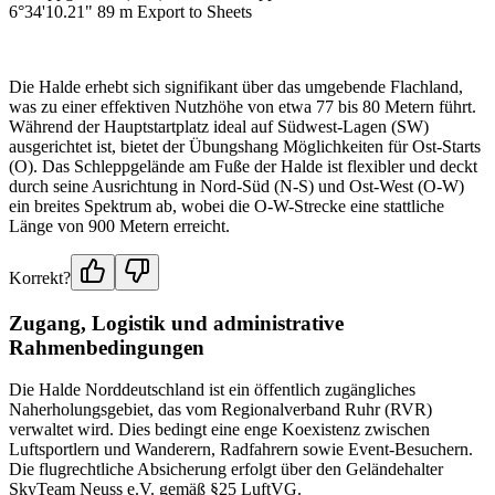
6°34'10.21" 89 m Export to Sheets
Die Halde erhebt sich signifikant über das umgebende Flachland,
was zu einer effektiven Nutzhöhe von etwa 77 bis 80 Metern führt.
Während der Hauptstartplatz ideal auf Südwest-Lagen (SW)
ausgerichtet ist, bietet der Übungshang Möglichkeiten für Ost-Starts
(O). Das Schleppgelände am Fuße der Halde ist flexibler und deckt
durch seine Ausrichtung in Nord-Süd (N-S) und Ost-West (O-W)
ein breites Spektrum ab, wobei die O-W-Strecke eine stattliche
Länge von 900 Metern erreicht.
Korrekt?
Zugang, Logistik und administrative
Rahmenbedingungen
Die Halde Norddeutschland ist ein öffentlich zugängliches
Naherholungsgebiet, das vom Regionalverband Ruhr (RVR)
verwaltet wird. Dies bedingt eine enge Koexistenz zwischen
Luftsportlern und Wanderern, Radfahrern sowie Event-Besuchern.
Die flugrechtliche Absicherung erfolgt über den Geländehalter
SkyTeam Neuss e.V. gemäß §25 LuftVG.