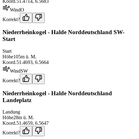
Koord.
51.4714
,
6.5683
Wind
O
Korrekt?
Niederrheinkogel - Halde Norddeutschland SW-
Start
Start
Höhe
105
m ü. M.
Koord.
51.4693
,
6.5664
Wind
SW
Korrekt?
Niederrheinkogel - Halde Norddeutschland
Landeplatz
Landung
Höhe
28
m ü. M.
Koord.
51.4659
,
6.5647
Korrekt?