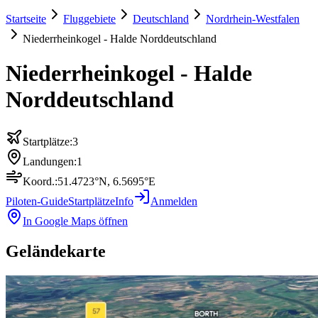
Startseite
Fluggebiete
Deutschland
Nordrhein-Westfalen
Niederrheinkogel - Halde Norddeutschland
Niederrheinkogel - Halde
Norddeutschland
Startplätze:
3
Landungen:
1
Koord.:
51.4723
°N,
6.5695
°E
Piloten-Guide
Startplätze
Info
Anmelden
In Google Maps öffnen
Geländekarte