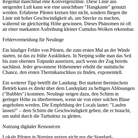
Regental manchmal eine Konvergenzlinie. Diese Linie aus
steigender Luft kann wie eine unsichtbare "Hangkante" genutzt
werden. Erfahrene Piloten kreisen hier nicht, sondern fliegen die
Linie mit hoher Geschwindigkeit ab, um Strecke zu machen,
während sie gleichzeitig Höhe gewinnen. Dieses Phänomen ist oft
an einer markanten Aufreihung kleiner Cumulus-Wolken erkennbar.
Fehlervermeidung für Neulinge
Ein häufiger Fehler von Piloten, die zum ersten Mal an der Winde
starten, ist das zu frühe Ausklinken. In Nerping sollte man das Seil
bis zum obersten Totpunkt ausreizen, auch wenn der Zug bereits
nachlässt. Jeder gewonnene Höhenmeter erhöht die statistische
Chance, den ersten Thermikanschluss zu finden, exponentiell.
Ein weiterer Tipp betrifft die Landung: Bei starkem thermischem
Betrieb kann es direkt über dem Landeplatz zu heftigen Ablösungen
("Bubbles") kommen. Neulinge neigen dazu, den Schirm in
geringer Höhe zu überbremsen, wenn sie von einer solchen Blase
angehoben werden. Die Empfehlung der Locals lautet: "Laufen
lassen!" – dem Schirm die Geschwindigkeit geben, die er braucht,
um stabil durch die Turbulenz zu gleiten.
Nutzung digitaler Ressourcen
Lokale Piloten in Nerping nutzen nicht nur die Standard-