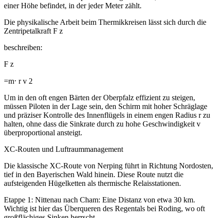
einer Höhe befindet, in der jeder Meter zählt.
Die physikalische Arbeit beim Thermikkreisen lässt sich durch die
Zentripetalkraft F z ​
beschreiben:
F z ​
=m⋅ r v 2 ​
Um in den oft engen Bärten der Oberpfalz effizient zu steigen,
müssen Piloten in der Lage sein, den Schirm mit hoher Schräglage
und präziser Kontrolle des Innenflügels in einem engen Radius r zu
halten, ohne dass die Sinkrate durch zu hohe Geschwindigkeit v
überproportional ansteigt.
XC-Routen und Luftraummanagement
Die klassische XC-Route von Nerping führt in Richtung Nordosten,
tief in den Bayerischen Wald hinein. Diese Route nutzt die
aufsteigenden Hügelketten als thermische Relaisstationen.
Etappe 1: Nittenau nach Cham: Eine Distanz von etwa 30 km.
Wichtig ist hier das Überqueren des Regentals bei Roding, wo oft
großflächiges Sinken herrscht.