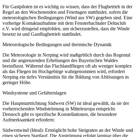
Für Gastpiloten ist es wichtig zu wissen, dass der Flugbetrieb in der
Regel an den Wochenenden und Feiertagen stattfindet, sofern die
meteorologischen Bedingungen (Wind aus SW) gegeben sind. Eine
vorherige Kontaktaufnahme mit dem Fensterbachtaler Deltaclub
e.V. wird dringend empfohlen, um sicherzustellen, dass die Winde
besetzt ist und Gastflugbetrieb stattfindet.
Meteorologische Bedingungen und thermische Dynamik
Die Meteorologie in Nerping wird maßgeblich durch das Regental
und die angrenzenden Erhebungen des Bayerischen Waldes
beeinflusst. Während das Flachlandfliegen oft als weniger komplex
als das Fliegen im Hochgebirge wahrgenommen wird, erfordert
Nerping ein tiefes Verständnis für die Bildung von Ablösungen in
geringer Höhe.
Windsysteme und Gefahrenlagen
Die Hauptstartrichtung Südwest (SW) ist ideal gewählt, da sie der
vorherrschenden Windströmung in Mitteleuropa entspricht.
Dennoch gibt es spezifische Konstellationen, die besondere
Aufmerksamkeit erfordern:
Südwestwind (Ideal): Ermöglicht hohe Steigraten an der Winde und
einen sicheren Startlauf. Die Anströmung erfolgt laminar über die