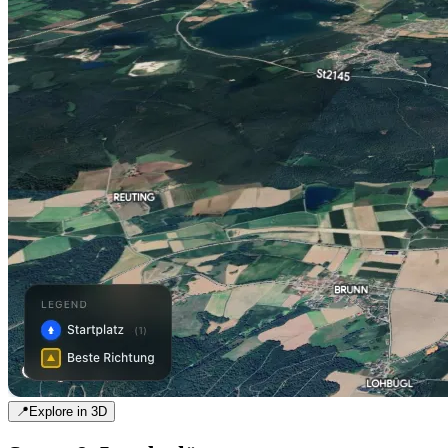
📍
Explore in 3D