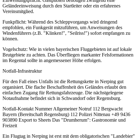
Einweisungspflicht: Gastpiloten benötigen zwingend eine
Geländeeinweisung durch den Startleiter oder ein erfahrenes
Vereinsmitglied.
Funkpflicht: Während des Schleppvorgangs wird dringend
empfohlen, ein Funkgerät mitzuführen, um Anweisungen des
Windenführers (z.B. "Klinken!", "Seilriss!") sofort empfangen zu
können.
Vogelschutz: Wie in vielen bayerischen Fluggebieten ist auf lokale
Brutgebiete zu achten. Das Überfliegen markanter Felsformationen
im Regental sollte in angemessener Höhe erfolgen.
Notfall-Infrastruktur
Für den Fall eines Unfalls ist die Rettungskette in Nerping gut
organisiert. Die flache Beschaffenheit des Geländes erlaubt den
einfachen Zugang für Rettungsfahrzeuge. Die nächstgelegene
Notaufnahme befindet sich in Schwandorf oder Regensburg.
Notfall-Kontakt Nummer Allgemeiner Notruf 112 Bergwacht
Bayern (Bereitschaft Regensburg) 112 Polizei Nittenau +49 9436
903890 Export to Sheets Das "Drumherum": Gastronomie und
Freizeit
Ein Flugtag in Nerping ist erst mit dem obligatorischen "Landebier"