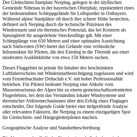
Der Gleitschirm-Startplatz Nerping, gelegen in der idyllischen
Gemeinde Nittenau in der bayerischen Oberpfalz, repräsentiert eines
der bedeutendsten Schleppgelände für Luftsportler in Ostbayern.
Während alpine Startplätze oft durch ihre schiere Höhe bestechen,
definiert sich Nerping durch die technische Präzision des
Windenstarts und ein thermisches Potenzial, das bei Kennern als
Sprungbrett für ausgedehnte Streckenflüge gilt. Mit einer
Schlepplänge von 650 Metern und einer optimalen Ausrichtung
nach Südwesten (SW) bietet das Gelände eine verlässliche
Infrastruktur für Piloten, die den Einstieg in die Thermik aus einer
moderaten Ausklinkhöhe von etwa 150 Metern suchen.
Dieses Fluggebiet ist primär für Inhaber des beschränkten
Luftfahrerscheins mit Windenstartberechtigung zugelassen und wird
vom Fensterbachtaler Deltaclub e.V. mit hoher Professionalität
betrieben. Für Piloten bedeutet Nerping eine Abkehr vom
Massentourismus der Alpen hin zu einem gemeinschaftsorientierten
Flugerlebnis, bei dem das Verständnis lokaler Windsysteme und
thermischer Ablösemechanismen über den Erfolg eines Flugtages
entscheidet. Der folgende Guide bietet eine tiefgreifende Analyse
aller relevanten Faktoren, die Nerping zu einem einzigartigen Spot
für Gleitschirm- und Hängegleiterpiloten machen.
Geographische Analyse und Standortbeschreibung