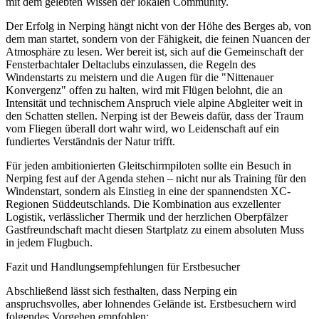
mit dem gelebten Wissen der lokalen Community.
Der Erfolg in Nerping hängt nicht von der Höhe des Berges ab, von
dem man startet, sondern von der Fähigkeit, die feinen Nuancen der
Atmosphäre zu lesen. Wer bereit ist, sich auf die Gemeinschaft der
Fensterbachtaler Deltaclubs einzulassen, die Regeln des
Windenstarts zu meistern und die Augen für die "Nittenauer
Konvergenz" offen zu halten, wird mit Flügen belohnt, die an
Intensität und technischem Anspruch viele alpine Abgleiter weit in
den Schatten stellen. Nerping ist der Beweis dafür, dass der Traum
vom Fliegen überall dort wahr wird, wo Leidenschaft auf ein
fundiertes Verständnis der Natur trifft.
Für jeden ambitionierten Gleitschirmpiloten sollte ein Besuch in
Nerping fest auf der Agenda stehen – nicht nur als Training für den
Windenstart, sondern als Einstieg in eine der spannendsten XC-
Regionen Süddeutschlands. Die Kombination aus exzellenter
Logistik, verlässlicher Thermik und der herzlichen Oberpfälzer
Gastfreundschaft macht diesen Startplatz zu einem absoluten Muss
in jedem Flugbuch.
Fazit und Handlungsempfehlungen für Erstbesucher
Abschließend lässt sich festhalten, dass Nerping ein
anspruchsvolles, aber lohnendes Gelände ist. Erstbesuchern wird
folgendes Vorgehen empfohlen: