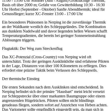
11:00 - 15:00 Uhr Sommer (Juni - August) Großflächige Thermik;
Basis oft über 2000 m; Gefahr von Gewitterbildung 10:30 - 16:30
Uhr Herbst (September - Oktober) Sanfte Abendthermik; ideal für
Genussflieger; kurze XC-Fenster 13:00 - 17:00 Uhr
Ein besonderes Phänomen in Nerping ist die zuverlässige Thermik
an der Waldkante westlich des Schleppgeländes. Die Kombination
aus dunklem Nadelwald und davor liegenden hellen Wiesen schafft
Temperaturgradienten, die bereits bei geringer Sonneneinstrahlung
Ablösungen triggern.
Flugtaktik: Der Weg zum Streckenflug
Das XC-Potenzial (Cross-Country) von Nerping wird oft
unterschätzt. Trotz der geringen Ausklinkhöhe sind erfahrene Piloten
in der Lage, Distanzen von über 100 Kilometern zu erfliegen. Dies
erfordert eine präzise Taktik beim Verlassen des Schleppseils.
Der thermische Einstieg
Die ersten Sekunden nach dem Ausklinken sind entscheidend. In
Nerping befindet sich der primäre "Hausbart" meist leicht versetzt
zur Schleppstrecke über einer markanten Baumgruppe oder einem
angrenzenden Hügelrücken. Piloten sollten nicht blindlings
geradeaus fliegen, sondern sofort auf Anzeichen von Heben achten.
Das Variometer sollte empfindlich eingestellt sein, da man sich in