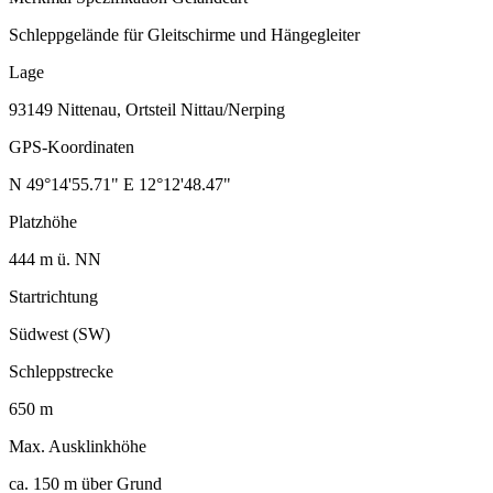
Schleppgelände für Gleitschirme und Hängegleiter
Lage
93149 Nittenau, Ortsteil Nittau/Nerping
GPS-Koordinaten
N 49°14'55.71" E 12°12'48.47"
Platzhöhe
444 m ü. NN
Startrichtung
Südwest (SW)
Schleppstrecke
650 m
Max. Ausklinkhöhe
ca. 150 m über Grund