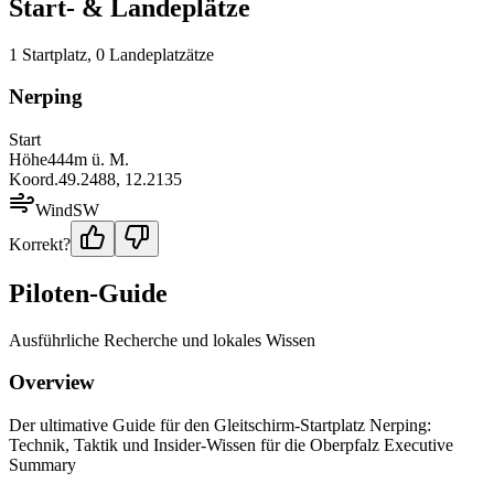
Start- & Landeplätze
1
Startplatz
,
0
Landeplatz
ätze
Nerping
Start
Höhe
444
m ü. M.
Koord.
49.2488
,
12.2135
Wind
SW
Korrekt?
Piloten-Guide
Ausführliche Recherche und lokales Wissen
Overview
Der ultimative Guide für den Gleitschirm-Startplatz Nerping:
Technik, Taktik und Insider-Wissen für die Oberpfalz Executive
Summary