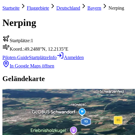
Startseite
Fluggebiete
Deutschland
Bayern
Nerping
Nerping
Startplätze:
1
Koord.:
49.2488
°N,
12.2135
°E
Piloten-Guide
Startplätze
Info
Anmelden
In Google Maps öffnen
Geländekarte