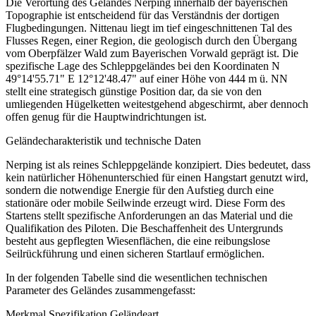
Die Verortung des Geländes Nerping innerhalb der bayerischen
Topographie ist entscheidend für das Verständnis der dortigen
Flugbedingungen. Nittenau liegt im tief eingeschnittenen Tal des
Flusses Regen, einer Region, die geologisch durch den Übergang
vom Oberpfälzer Wald zum Bayerischen Vorwald geprägt ist. Die
spezifische Lage des Schleppgeländes bei den Koordinaten N
49°14'55.71" E 12°12'48.47" auf einer Höhe von 444 m ü. NN
stellt eine strategisch günstige Position dar, da sie von den
umliegenden Hügelketten weitestgehend abgeschirmt, aber dennoch
offen genug für die Hauptwindrichtungen ist.
Geländecharakteristik und technische Daten
Nerping ist als reines Schleppgelände konzipiert. Dies bedeutet, dass
kein natürlicher Höhenunterschied für einen Hangstart genutzt wird,
sondern die notwendige Energie für den Aufstieg durch eine
stationäre oder mobile Seilwinde erzeugt wird. Diese Form des
Startens stellt spezifische Anforderungen an das Material und die
Qualifikation des Piloten. Die Beschaffenheit des Untergrunds
besteht aus gepflegten Wiesenflächen, die eine reibungslose
Seilrückführung und einen sicheren Startlauf ermöglichen.
In der folgenden Tabelle sind die wesentlichen technischen
Parameter des Geländes zusammengefasst:
Merkmal Spezifikation Geländeart