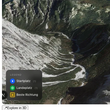
📍
Explore in 3D