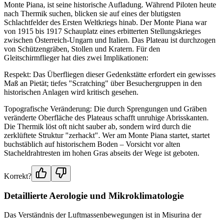
Monte Piana, ist seine historische Aufladung. Während Piloten heute
nach Thermik suchen, blicken sie auf eines der blutigsten
Schlachtfelder des Ersten Weltkriegs hinab. Der Monte Piana war
von 1915 bis 1917 Schauplatz eines erbitterten Stellungskrieges
zwischen Österreich-Ungarn und Italien. Das Plateau ist durchzogen
von Schützengräben, Stollen und Kratern. Für den
Gleitschirmflieger hat dies zwei Implikationen:
Respekt: Das Überfliegen dieser Gedenkstätte erfordert ein gewisses
Maß an Pietät; tiefes "Scratching" über Besuchergruppen in den
historischen Anlagen wird kritisch gesehen.
Topografische Veränderung: Die durch Sprengungen und Gräben
veränderte Oberfläche des Plateaus schafft unruhige Abrisskanten.
Die Thermik löst oft nicht sauber ab, sondern wird durch die
zerklüftete Struktur "zerhackt". Wer am Monte Piana startet, startet
buchstäblich auf historischem Boden – Vorsicht vor alten
Stacheldrahtresten im hohen Gras abseits der Wege ist geboten.
Korrekt?
Detaillierte Aerologie und Mikroklimatologie
Das Verständnis der Luftmassenbewegungen ist in Misurina der