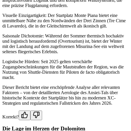
anspruchsvollen Logistik und den komplexen Windsystemen, die
eine präzise Flugplanung erfordern.
Visuelle Einzigartigkeit: Der Startplatz Monte Piana bietet eine
unmittelbare Nähe zu den Nordwänden der Drei Zinnen (Tre Cime
di Lavaredo), die in der Gleitschirmwelt als ikonisch gilt.
Saisonale Dichotomie: Während der Sommer thermisch hochaktiv
und logistisch herausfordernd (Overtourism) ist, bietet der Winter
mit der Landung auf dem zugefrorenen Misurina-See ein weltweit
seltenes fliegerisches Erlebnis.
Logistische Hürden: Seit 2025 gelten verschärfte
Zugangsbeschränkungen für die Mautstraßen der Region, was die
Nutzung von Shuttle-Diensten für Piloten de facto obligatorisch
macht.
Dieser Bericht bietet eine erschöpfende Analyse aller relevanten
Faktoren – von der detaillierten Aerologie des Ansiei-Tals über
historische Kontexte der Startplätze bis hin zu modernen XC-
Strategien und regulatorischen Fallstricken des Jahres 2026.
Korrekt?
Die Lage im Herzen der Dolomiten