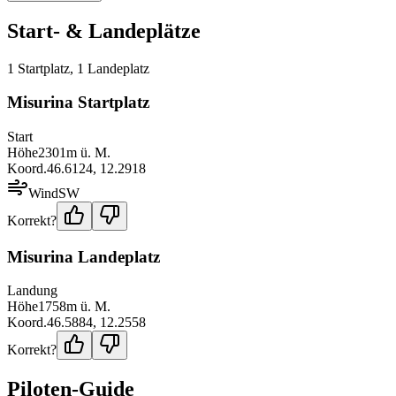
Start- & Landeplätze
1
Startplatz
,
1
Landeplatz
Misurina Startplatz
Start
Höhe
2301
m ü. M.
Koord.
46.6124
,
12.2918
Wind
SW
Korrekt?
Misurina Landeplatz
Landung
Höhe
1758
m ü. M.
Koord.
46.5884
,
12.2558
Korrekt?
Piloten-Guide