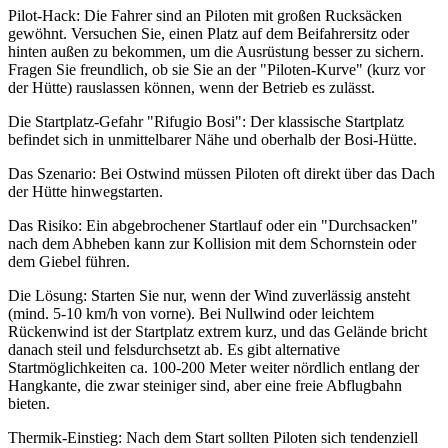
Pilot-Hack: Die Fahrer sind an Piloten mit großen Rucksäcken
gewöhnt. Versuchen Sie, einen Platz auf dem Beifahrersitz oder
hinten außen zu bekommen, um die Ausrüstung besser zu sichern.
Fragen Sie freundlich, ob sie Sie an der "Piloten-Kurve" (kurz vor
der Hütte) rauslassen können, wenn der Betrieb es zulässt.
Die Startplatz-Gefahr "Rifugio Bosi": Der klassische Startplatz
befindet sich in unmittelbarer Nähe und oberhalb der Bosi-Hütte.
Das Szenario: Bei Ostwind müssen Piloten oft direkt über das Dach
der Hütte hinwegstarten.
Das Risiko: Ein abgebrochener Startlauf oder ein "Durchsacken"
nach dem Abheben kann zur Kollision mit dem Schornstein oder
dem Giebel führen.
Die Lösung: Starten Sie nur, wenn der Wind zuverlässig ansteht
(mind. 5-10 km/h von vorne). Bei Nullwind oder leichtem
Rückenwind ist der Startplatz extrem kurz, und das Gelände bricht
danach steil und felsdurchsetzt ab. Es gibt alternative
Startmöglichkeiten ca. 100-200 Meter weiter nördlich entlang der
Hangkante, die zwar steiniger sind, aber eine freie Abflugbahn
bieten.
Thermik-Einstieg: Nach dem Start sollten Piloten sich tendenziell