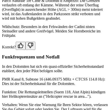
Parco Naturale Tre Cime & Dolomiti d'Ampezzo: Die Grenzen
verlaufen oft entlang der Kämme. Während der reine Überflug
(Overflight) in ausreichender Höhe (AGL > 300m) meist toleriert
wird, ist das Außenlanden in den Parkzonen strikt verboten und
wird mit hohen Bußgeldern geahndet.
Wildschutz: Besonders in den Felswänden der Cadini nisten
Steinadler und andere Greifvögel. Meiden Sie Horstbereiche im
Frühjahr.
Korrekt?
Funkfrequenzen und Notfall
In den Dolomiten hat sich ein quasi-offizieller Sicherheitsstandard
etabliert, den jeder Pilot befolgen sollte.
PMR Kanal 8, Subtone 16 (446.09375 MHz + CTCSS 114.8 Hz):
Dies ist der Sicherheitskanal für die Dolomiten.
Funktion: Die Rettungsleitstellen (Suem 118, Aiut Alpin) kündigen
hier Helikoptereinsätze an ("Helicopter rescue in area...").
Verhalten: Wenn Sie eine Warnung für Ihren Sektor hören, verlassen
Sie das Gebiet sofort oder landen Sie. Der Luftraum wird für die