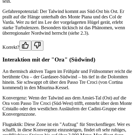
sein.
Gefahrenpotenzial: Der Talwind kommt aus Süd-Ost bis Ost. Er
prallt auf die Hänge unterhalb des Monte Piana und des Col de
Varda. Wer zu tief ins Lee der vorgelagerten Hügel gerät, erlebt
starke Turbulenzen. Besonders tückisch ist das Phänomen, wenn
überregionaler Nordwind herrscht (siehe 2.3).
Korrekt?
Interaktion mit der "Ora" (Südwind)
An thermisch aktiven Tagen im Frühjahr und Frühsommer reicht die
berühmte Ora – der Gardasee-Südwind – bis tief in die Dolomiten
hinein. Sie schwappt oft über den Passo Tre Croci (von Cortina
kommend) in den Misurina-Kessel.
Konvergenz: Wenn der Talwind aus dem Ansiei-Tal (Ost) auf die
Ora vom Passo Tre Croci (Süd-West) trifft, entsteht über dem Monte
Cristallo oder den westlichen Ausläufern der Cadini-Gruppe eine
Konvergenzzone.
Flugtaktik: Diese Zone ist ein "Aufzug" für Streckenflieger. Wer es
schafft, in diese Konvergenz einzusteigen, findet oft sehr ruhiges,