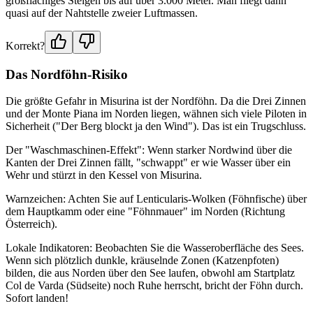
großflächiges Steigen bis auf über 3.000 Meter. Man fliegt dann
quasi auf der Nahtstelle zweier Luftmassen.
Korrekt?
Das Nordföhn-Risiko
Die größte Gefahr in Misurina ist der Nordföhn. Da die Drei Zinnen
und der Monte Piana im Norden liegen, wähnen sich viele Piloten in
Sicherheit ("Der Berg blockt ja den Wind"). Das ist ein Trugschluss.
Der "Waschmaschinen-Effekt": Wenn starker Nordwind über die
Kanten der Drei Zinnen fällt, "schwappt" er wie Wasser über ein
Wehr und stürzt in den Kessel von Misurina.
Warnzeichen: Achten Sie auf Lenticularis-Wolken (Föhnfische) über
dem Hauptkamm oder eine "Föhnmauer" im Norden (Richtung
Österreich).
Lokale Indikatoren: Beobachten Sie die Wasseroberfläche des Sees.
Wenn sich plötzlich dunkle, kräuselnde Zonen (Katzenpfoten)
bilden, die aus Norden über den See laufen, obwohl am Startplatz
Col de Varda (Südseite) noch Ruhe herrscht, bricht der Föhn durch.
Sofort landen!