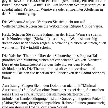
gegen 18:30 oder 19:00 Uhr einschläft (Restitution), entsteht oft eine
kurze Phase von "Öl-Luft". Die Luft über dem See trägt sanft, es ist
absolut ruhig. Perfekt für Wingovers oder entspanntes Abgleiten in
den Sonnenuntergang.
Die Webcam-Analyse: Verlassen Sie sich nicht nur auf
Wetterberichte. Nutzen Sie die Webcam des Rifugio Col de Varda.
Hack: Schauen Sie auf die Fahnen an der Hütte. Wenn sie stramm
nach Norden zeigen (Südwind), ist alles gut. Wenn sie unruhig
drehen oder nach Süden zeigen (Nordwind), bleiben Sie unten, auch
wenn es im Tal windstill scheint.
Die "falsche" Thermik: Über dem Schotterbett des Popena-Tals
(nördlich von Misurina) stehen oft verlockende Wolken. Vorsicht!
Dies ist ein Einzugsgebiet für den Talwind aus dem Norden
(Schluderbach). Die Thermik dort ist oft extrem zerrissen und
turbulent. Bleiben Sie lieber an den Felsflanken der Cadini oder des
Piana.
Ausrüstung: Fliegen Sie in den Dolomiten nicht mit "Minimal-
Ausrüstung" (Single-Skin ohne Protektor), es sei denn, Sie machen
reines Hike & Fly. Aufgrund der steinigen Startplätze und
turbulenten Landebedingungen ist ein Gurtzeug mit gutem Protektor
(Airbag/Schaum) dringend empfohlen. Robuste Leinen (ummantelt)
sind am steinigen Col de Varda von Vorteil.