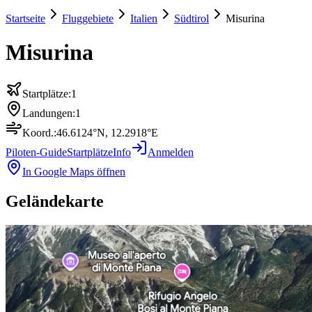
Startseite
Fluggebiete
Italien
Südtirol
Misurina
Misurina
Startplätze:
1
Landungen:
1
Koord.:
46.6124
°N,
12.2918
°E
Piloten-Guide
Startplätze
Info
Anmelden
In Google Maps öffnen
Geländekarte