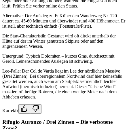
September oder Anfang Oktober, während die Flugsaison noch
läuft. Prüfen Sie vorher online den Status.
Alternative: Der Aufstieg zu Fuß über den Wanderweg Nr. 120
dauert ca. 45-60 Minuten und überwindet rund 400 Höhenmeter. Er
ist steil, aber technisch einfach (Forststraße/Piste).
Die Start-Charakteristik: Gestartet wird oft direkt unterhalb der
Hütte auf der im Winter genutzten Skipiste oder auf den
angrenzenden Wiesen.
Untergrund: Typisch Dolomiten – kurzes Gras, durchsetzt mit
Geröll. Leinenschonendes Auslegen ist schwierig.
Lee-Falle: Der Col de Varda liegt im Lee der nördlichen Massive
(Drei Zinnen). Bei überregionalem Nordwind darf hier keinesfalls
gestartet werden, auch wenn am Startplatz vermeintlich leichter
Aufwind (thermisch induziert) herrscht. Dieser "falsche Wind"
maskiert oft heftige Rotoren, die einen wenige Meter nach dem
Abheben erfassen.
Korrekt?
Rifugio Auronzo / Drei Zinnen – Die verbotene
Zone?