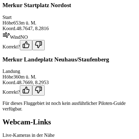
Merkur Startplatz Nordost
Start
Höhe
653
m ü. M.
Koord.
48.7647
,
8.2816
Wind
NO
Korrekt?
Merkur Landeplatz Neuhaus/Staufenberg
Landung
Höhe
360
m ü. M.
Koord.
48.7669
,
8.2953
Korrekt?
Für dieses Fluggebiet ist noch kein ausführlicher Piloten-Guide
verfügbar.
Webcam-Links
Live-Kameras in der Nähe