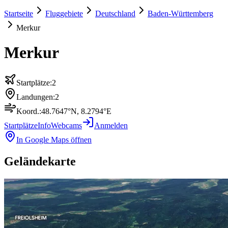
Startseite
Fluggebiete
Deutschland
Baden-Württemberg
Merkur
Merkur
Startplätze:
2
Landungen:
2
Koord.:
48.7647
°N,
8.2794
°E
Startplätze
Info
Webcams
Anmelden
In Google Maps öffnen
Geländekarte