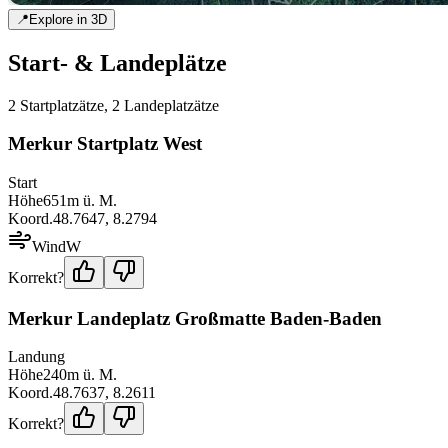
📍
Explore in 3D
Start- & Landeplätze
2
Startplatz
ätze
,
2
Landeplatz
ätze
Merkur Startplatz West
Start
Höhe
651
m ü. M.
Koord.
48.7647
,
8.2794
Wind
W
Korrekt?
Merkur Landeplatz Großmatte Baden-Baden
Landung
Höhe
240
m ü. M.
Koord.
48.7637
,
8.2611
Korrekt?