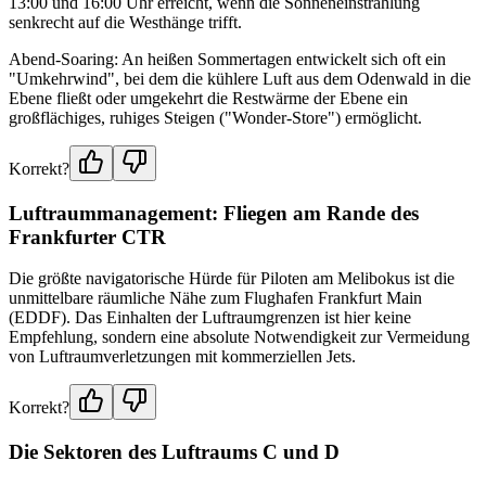
13:00 und 16:00 Uhr erreicht, wenn die Sonneneinstrahlung
senkrecht auf die Westhänge trifft.
Abend-Soaring: An heißen Sommertagen entwickelt sich oft ein
"Umkehrwind", bei dem die kühlere Luft aus dem Odenwald in die
Ebene fließt oder umgekehrt die Restwärme der Ebene ein
großflächiges, ruhiges Steigen ("Wonder-Store") ermöglicht.
Korrekt?
Luftraummanagement: Fliegen am Rande des
Frankfurter CTR
Die größte navigatorische Hürde für Piloten am Melibokus ist die
unmittelbare räumliche Nähe zum Flughafen Frankfurt Main
(EDDF). Das Einhalten der Luftraumgrenzen ist hier keine
Empfehlung, sondern eine absolute Notwendigkeit zur Vermeidung
von Luftraumverletzungen mit kommerziellen Jets.
Korrekt?
Die Sektoren des Luftraums C und D