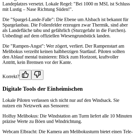
Landeplatzes versetzt. Lokale Regel: "Bei 1000 m MSL ist Schluss
mit Lustig – Nase Richtung Süden!".
Die "Spargel-Lande-Falle": Die Ebene um Alsbach ist bekannt für
Spargelanbau. Die Folienfelder erzeugen zwar Thermik, sind aber
als Landefläche tabu und gefährlich (Sturzgefahr in die Furchen).
Unbedingt auf dem offiziellen Wiesengrundstück landen.
Die "Rampen-Angst": Wer zögert, verliert. Der Rampenstart am
Melibokus verzeiht keinen halbherzigen Startlauf. Piloten sollten
den Ablauf mental trainieren: Blick zum Horizont, kraftvoller
Antritt, kein Bremsen vor der Kante.
Korrekt?
Digitale Tools der Einheimischen
Lokale Piloten verlassen sich nicht nur auf den Windsack. Sie
nutzen ein Netzwerk aus Sensoren:
Holfuy Melibokus: Die Windstation am Turm liefert alle 10 Minuten
präzise Werte zu Böen und Windrichtung.
Webcam Elbracht: Die Kamera am Melibokusturm bietet einen Tele-