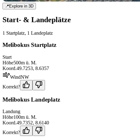
📍
Explore in 3D
Start- & Landeplätze
1
Startplatz
,
1
Landeplatz
Melibokus Startplatz
Start
Höhe
500
m ü. M.
Koord.
49.7253
,
8.6357
Wind
NW
Korrekt?
Melibokus Landeplatz
Landung
Höhe
100
m ü. M.
Koord.
49.7352
,
8.6140
Korrekt?