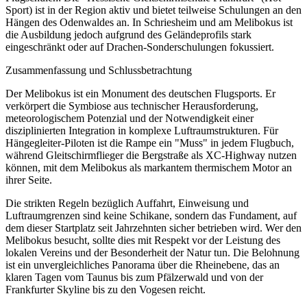
Sport) ist in der Region aktiv und bietet teilweise Schulungen an den
Hängen des Odenwaldes an. In Schriesheim und am Melibokus ist
die Ausbildung jedoch aufgrund des Geländeprofils stark
eingeschränkt oder auf Drachen-Sonderschulungen fokussiert.
Zusammenfassung und Schlussbetrachtung
Der Melibokus ist ein Monument des deutschen Flugsports. Er
verkörpert die Symbiose aus technischer Herausforderung,
meteorologischem Potenzial und der Notwendigkeit einer
disziplinierten Integration in komplexe Luftraumstrukturen. Für
Hängegleiter-Piloten ist die Rampe ein "Muss" in jedem Flugbuch,
während Gleitschirmflieger die Bergstraße als XC-Highway nutzen
können, mit dem Melibokus als markantem thermischem Motor an
ihrer Seite.
Die strikten Regeln bezüglich Auffahrt, Einweisung und
Luftraumgrenzen sind keine Schikane, sondern das Fundament, auf
dem dieser Startplatz seit Jahrzehnten sicher betrieben wird. Wer den
Melibokus besucht, sollte dies mit Respekt vor der Leistung des
lokalen Vereins und der Besonderheit der Natur tun. Die Belohnung
ist ein unvergleichliches Panorama über die Rheinebene, das an
klaren Tagen vom Taunus bis zum Pfälzerwald und von der
Frankfurter Skyline bis zu den Vogesen reicht.