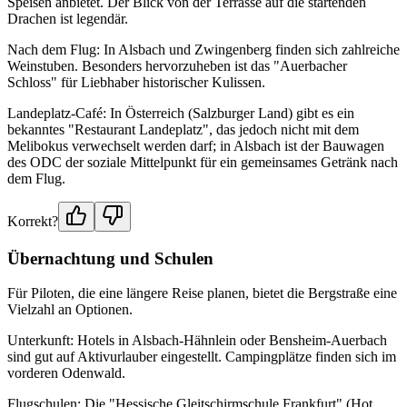
Speisen anbietet. Der Blick von der Terrasse auf die startenden
Drachen ist legendär.
Nach dem Flug: In Alsbach und Zwingenberg finden sich zahlreiche
Weinstuben. Besonders hervorzuheben ist das "Auerbacher
Schloss" für Liebhaber historischer Kulissen.
Landeplatz-Café: In Österreich (Salzburger Land) gibt es ein
bekanntes "Restaurant Landeplatz", das jedoch nicht mit dem
Melibokus verwechselt werden darf; in Alsbach ist der Bauwagen
des ODC der soziale Mittelpunkt für ein gemeinsames Getränk nach
dem Flug.
Korrekt?
Übernachtung und Schulen
Für Piloten, die eine längere Reise planen, bietet die Bergstraße eine
Vielzahl an Optionen.
Unterkunft: Hotels in Alsbach-Hähnlein oder Bensheim-Auerbach
sind gut auf Aktivurlauber eingestellt. Campingplätze finden sich im
vorderen Odenwald.
Flugschulen: Die "Hessische Gleitschirmschule Frankfurt" (Hot