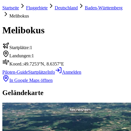
Startseite
Fluggebiete
Deutschland
Baden-Württemberg
Melibokus
Melibokus
Startplätze:
1
Landungen:
1
Koord.:
49.7253
°N,
8.6357
°E
Piloten-Guide
Startplätze
Info
Anmelden
In Google Maps öffnen
Geländekarte