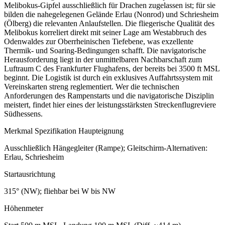
Melibokus-Gipfel ausschließlich für Drachen zugelassen ist; für sie
bilden die nahegelegenen Gelände Erlau (Nonrod) und Schriesheim
(Ölberg) die relevanten Anlaufstellen. Die fliegerische Qualität des
Melibokus korreliert direkt mit seiner Lage am Westabbruch des
Odenwaldes zur Oberrheinischen Tiefebene, was exzellente
Thermik- und Soaring-Bedingungen schafft. Die navigatorische
Herausforderung liegt in der unmittelbaren Nachbarschaft zum
Luftraum C des Frankfurter Flughafens, der bereits bei 3500 ft MSL
beginnt. Die Logistik ist durch ein exklusives Auffahrtssystem mit
Vereinskarten streng reglementiert. Wer die technischen
Anforderungen des Rampenstarts und die navigatorische Disziplin
meistert, findet hier eines der leistungsstärksten Streckenflugreviere
Südhessens.
Merkmal Spezifikation Haupteignung
Ausschließlich Hängegleiter (Rampe); Gleitschirm-Alternativen:
Erlau, Schriesheim
Startausrichtung
315° (NW); fliehbar bei W bis NW
Höhenmeter