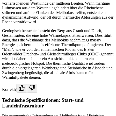
vorherrschenden Westwinde der mittleren Breiten. Wenn maritime
Luftmassen aus dem Westen ungehindert über die Rheinebene
strömen und auf die Flanken des Melibokus treffen, entsteht ein
dynamischer Aufwind, der oft durch thermische Ablösungen aus der
Ebene verstärkt wird.
Geologisch betrachtet besteht der Berg aus Granit und Diorit,
Gesteinsarten, die eine hohe Wärmekapazität aufweisen. Dies führt
dazu, dass die Westhänge des Melibokus nachmittags massiv
Energie speichern und als effiziente Thermikpumpe fungieren. Der
"Meli", wie er von den einheimischen Piloten des Ersten
Odenwälder Drachen- und Gleitschirmflieger Clubs (ODC) genannt
wird, ist daher nicht nur ein Aussichtspunkt, sondern ein
meteorologischer Hotspot. Die thermische Qualität wird zudem
durch die vorgelagerten Weinberge und Steinbrüche in Alsbach und
Zwingenberg begünstigt, die als ideale Abrisskanten für
Warmluftpakete dienen.
Korrekt?
Technische Spezifikationen: Start- und
Landeinfrastruktur
Die aeronautische Infrastruktur am Melibokus ist auf Präzision