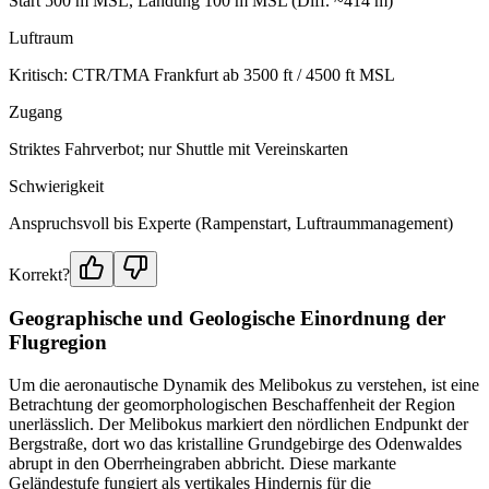
Start 500 m MSL, Landung 100 m MSL (Diff. ~414 m)
Luftraum
Kritisch: CTR/TMA Frankfurt ab 3500 ft / 4500 ft MSL
Zugang
Striktes Fahrverbot; nur Shuttle mit Vereinskarten
Schwierigkeit
Anspruchsvoll bis Experte (Rampenstart, Luftraummanagement)
Korrekt?
Geographische und Geologische Einordnung der
Flugregion
Um die aeronautische Dynamik des Melibokus zu verstehen, ist eine
Betrachtung der geomorphologischen Beschaffenheit der Region
unerlässlich. Der Melibokus markiert den nördlichen Endpunkt der
Bergstraße, dort wo das kristalline Grundgebirge des Odenwaldes
abrupt in den Oberrheingraben abbricht. Diese markante
Geländestufe fungiert als vertikales Hindernis für die