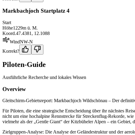
Markbachjoch Startplatz 4
Start
Höhe
1229
m ü. M.
Koord.
47.4381
,
12.1088
Wind
NW-N
Korrekt?
Piloten-Guide
Ausführliche Recherche und lokales Wissen
Overview
Gleitschirm-Gebietsreport: Markbachjoch Wildschönau – Der definit
Für Piloten, die eine strategische Entscheidung über ihr nächstes Reis
nicht um eine hochalpine Rennstrecke für Streckenflug-Rekorde, wie 
vielmehr als der „Gentle Giant“ der Kitzbüheler Alpen – ein Gebiet, 
Zielgruppen-Analyse: Die Analyse der Geländestruktur und der aerologis