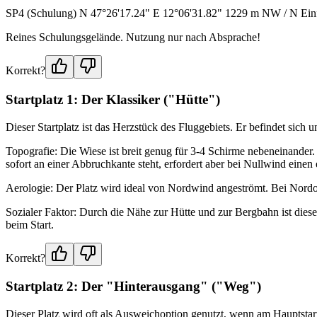
SP4 (Schulung) N 47°26'17.24" E 12°06'31.82" 1229 m NW / N Ein
Reines Schulungsgelände. Nutzung nur nach Absprache!
Korrekt?
Startplatz 1: Der Klassiker ("Hütte")
Dieser Startplatz ist das Herzstück des Fluggebiets. Er befindet sich 
Topografie: Die Wiese ist breit genug für 3-4 Schirme nebeneinander.
sofort an einer Abbruchkante steht, erfordert aber bei Nullwind ein
Aerologie: Der Platz wird ideal von Nordwind angeströmt. Bei Nord
Sozialer Faktor: Durch die Nähe zur Hütte und zur Bergbahn ist diese
beim Start.
Korrekt?
Startplatz 2: Der "Hinterausgang" ("Weg")
Dieser Platz wird oft als Ausweichoption genutzt, wenn am Hauptstar