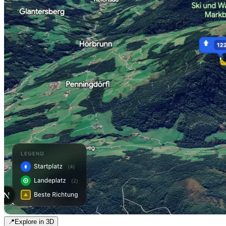
📍
Explore in 3D