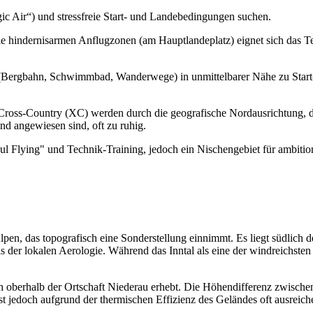
ic Air“) und stressfreie Start- und Landebedingungen suchen.
ie hindernisarmen Anflugzonen (am Hauptlandeplatz) eignet sich das T
r (Bergbahn, Schwimmbad, Wanderwege) in unmittelbarer Nähe zu Start-
Cross-Country (XC) werden durch die geografische Nordausrichtung, di
ind angewiesen sind, oft zu ruhig.
ul Flying" und Technik-Training, jedoch ein Nischengebiet für ambition
lpen, das topografisch eine Sonderstellung einnimmt. Es liegt südlich d
is der lokalen Aerologie. Während das Inntal als eine der windreichsten 
ich oberhalb der Ortschaft Niederau erhebt. Die Höhendifferenz zwisc
 ist jedoch aufgrund der thermischen Effizienz des Geländes oft ausrei