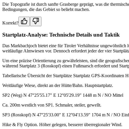
Die Topografie ist durch sanfte Grasberge geprägt, was die thermisch
Bedingungen, die das Gebiet so beliebt machen.
Korrekt?
Startplatz-Analyse: Technische Details und Taktik
Das Markbachjoch bietet eine für Tiroler Verhältnisse ungewöhnlich l
weitläufige Almwiesen vor. Dennoch erfordert jeder der vier Startplätz
Um eine präzise Orientierung zu gewährleisten, sind die geografischen 
während Startplatz 3 (Rosskopf) einen Fußmarsch erfordert und Startp
Tabellarische Übersicht der Startplätze Startplatz GPS-Koordinaten
Weitläufige Wiese, direkt an der Hütte/Bahn. Hauptstartplatz.
SP2 (Weg) N 47°25'55.17" E 12°05'29.19" 1448 m N / NO Mittel
Ca. 200m westlich von SP1. Schmaler, steiler, gewellt.
SP3 (Rosskopf) N 47°25'33.00" E 12°04'13.59" 1704 m N / NO Ein
Hike & Fly Option. Höher gelegen, besserer überregionaler Wind.