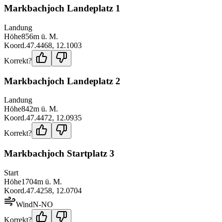
Markbachjoch Landeplatz 1
Landung
Höhe
856
m ü. M.
Koord.
47.4468
,
12.1003
Korrekt?
Markbachjoch Landeplatz 2
Landung
Höhe
842
m ü. M.
Koord.
47.4472
,
12.0935
Korrekt?
Markbachjoch Startplatz 3
Start
Höhe
1704
m ü. M.
Koord.
47.4258
,
12.0704
Wind
N-NO
Korrekt?