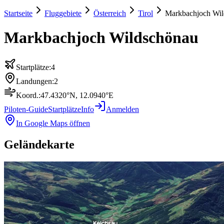
Startseite
Fluggebiete
Österreich
Tirol
Markbachjoch Wil
Markbachjoch Wildschönau
Startplätze:
4
Landungen:
2
Koord.:
47.4320
°N,
12.0940
°E
Piloten-Guide
Startplätze
Info
Anmelden
In Google Maps öffnen
Geländekarte