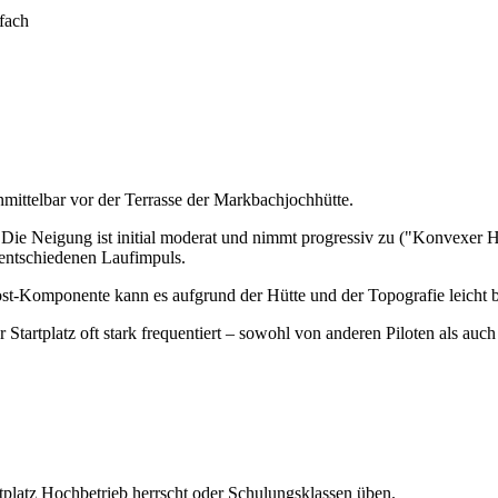
fach
unmittelbar vor der Terrasse der Markbachjochhütte.
 Die Neigung ist initial moderat und nimmt progressiv zu ("Konvexer Ha
en entschiedenen Laufimpuls.
ost-Komponente kann es aufgrund der Hütte und der Topografie leicht
r Startplatz oft stark frequentiert – sowohl von anderen Piloten als 
tplatz Hochbetrieb herrscht oder Schulungsklassen üben.