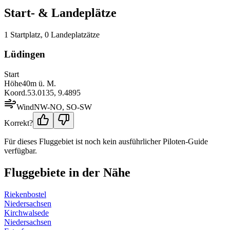
Start- & Landeplätze
1
Startplatz
,
0
Landeplatz
ätze
Lüdingen
Start
Höhe
40
m ü. M.
Koord.
53.0135
,
9.4895
Wind
NW-NO, SO-SW
Korrekt?
Für dieses Fluggebiet ist noch kein ausführlicher Piloten-Guide
verfügbar.
Fluggebiete in der Nähe
Riekenbostel
Niedersachsen
Kirchwalsede
Niedersachsen