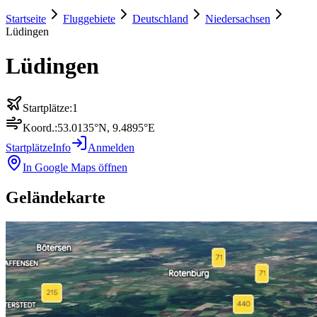
Startseite
Fluggebiete
Deutschland
Niedersachsen
Lüdingen
Lüdingen
Startplätze:
1
Koord.:
53.0135
°N,
9.4895
°E
Startplätze
Info
Anmelden
In Google Maps öffnen
Geländekarte