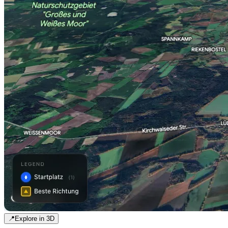
📍
Explore in 3D