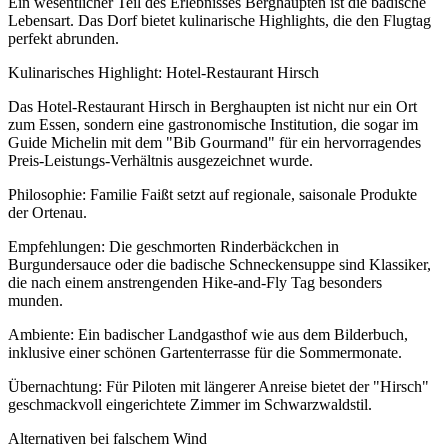
Ein wesentlicher Teil des Erlebnisses Berghaupten ist die badische
Lebensart. Das Dorf bietet kulinarische Highlights, die den Flugtag
perfekt abrunden.
Kulinarisches Highlight: Hotel-Restaurant Hirsch
Das Hotel-Restaurant Hirsch in Berghaupten ist nicht nur ein Ort
zum Essen, sondern eine gastronomische Institution, die sogar im
Guide Michelin mit dem "Bib Gourmand" für ein hervorragendes
Preis-Leistungs-Verhältnis ausgezeichnet wurde.
Philosophie: Familie Faißt setzt auf regionale, saisonale Produkte
der Ortenau.
Empfehlungen: Die geschmorten Rinderbäckchen in
Burgundersauce oder die badische Schneckensuppe sind Klassiker,
die nach einem anstrengenden Hike-and-Fly Tag besonders
munden.
Ambiente: Ein badischer Landgasthof wie aus dem Bilderbuch,
inklusive einer schönen Gartenterrasse für die Sommermonate.
Übernachtung: Für Piloten mit längerer Anreise bietet der "Hirsch"
geschmackvoll eingerichtete Zimmer im Schwarzwaldstil.
Alternativen bei falschem Wind