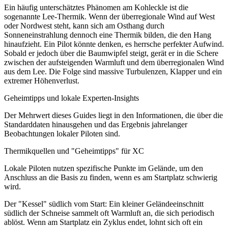
Ein häufig unterschätztes Phänomen am Kohleckle ist die
sogenannte Lee-Thermik. Wenn der überregionale Wind auf West
oder Nordwest steht, kann sich am Osthang durch
Sonneneinstrahlung dennoch eine Thermik bilden, die den Hang
hinaufzieht. Ein Pilot könnte denken, es herrsche perfekter Aufwind.
Sobald er jedoch über die Baumwipfel steigt, gerät er in die Schere
zwischen der aufsteigenden Warmluft und dem überregionalen Wind
aus dem Lee. Die Folge sind massive Turbulenzen, Klapper und ein
extremer Höhenverlust.
Geheimtipps und lokale Experten-Insights
Der Mehrwert dieses Guides liegt in den Informationen, die über die
Standarddaten hinausgehen und das Ergebnis jahrelanger
Beobachtungen lokaler Piloten sind.
Thermikquellen und "Geheimtipps" für XC
Lokale Piloten nutzen spezifische Punkte im Gelände, um den
Anschluss an die Basis zu finden, wenn es am Startplatz schwierig
wird.
Der "Kessel" südlich vom Start: Ein kleiner Geländeeinschnitt
südlich der Schneise sammelt oft Warmluft an, die sich periodisch
ablöst. Wenn am Startplatz ein Zyklus endet, lohnt sich oft ein