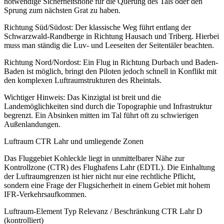
notwendige Sicherheitshöhe für die Querung des Tals oder den
Sprung zum nächsten Grat zu haben.
Richtung Süd/Südost: Der klassische Weg führt entlang der
Schwarzwald-Randberge in Richtung Hausach und Triberg. Hierbei
muss man ständig die Luv- und Leeseiten der Seitentäler beachten.
Richtung Nord/Nordost: Ein Flug in Richtung Durbach und Baden-
Baden ist möglich, bringt den Piloten jedoch schnell in Konflikt mit
den komplexen Luftraumstrukturen des Rheintals.
Wichtiger Hinweis: Das Kinzigtal ist breit und die
Landemöglichkeiten sind durch die Topographie und Infrastruktur
begrenzt. Ein Absinken mitten im Tal führt oft zu schwierigen
Außenlandungen.
Luftraum CTR Lahr und umliegende Zonen
Das Fluggebiet Kohleckle liegt in unmittelbarer Nähe zur
Kontrollzone (CTR) des Flughafens Lahr (EDTL). Die Einhaltung
der Luftraumgrenzen ist hier nicht nur eine rechtliche Pflicht,
sondern eine Frage der Flugsicherheit in einem Gebiet mit hohem
IFR-Verkehrsaufkommen.
Luftraum-Element Typ Relevanz / Beschränkung CTR Lahr D
(kontrolliert)