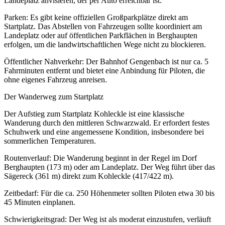
Landeplatz anvisieren, der per Auto erreichbar ist.
Parken: Es gibt keine offiziellen Großparkplätze direkt am
Startplatz. Das Abstellen von Fahrzeugen sollte koordiniert am
Landeplatz oder auf öffentlichen Parkflächen in Berghaupten
erfolgen, um die landwirtschaftlichen Wege nicht zu blockieren.
Öffentlicher Nahverkehr: Der Bahnhof Gengenbach ist nur ca. 5
Fahrminuten entfernt und bietet eine Anbindung für Piloten, die
ohne eigenes Fahrzeug anreisen.
Der Wanderweg zum Startplatz
Der Aufstieg zum Startplatz Kohleckle ist eine klassische
Wanderung durch den mittleren Schwarzwald. Er erfordert festes
Schuhwerk und eine angemessene Kondition, insbesondere bei
sommerlichen Temperaturen.
Routenverlauf: Die Wanderung beginnt in der Regel im Dorf
Berghaupten (173 m) oder am Landeplatz. Der Weg führt über das
Sägereck (361 m) direkt zum Kohleckle (417/422 m).
Zeitbedarf: Für die ca. 250 Höhenmeter sollten Piloten etwa 30 bis
45 Minuten einplanen.
Schwierigkeitsgrad: Der Weg ist als moderat einzustufen, verläuft