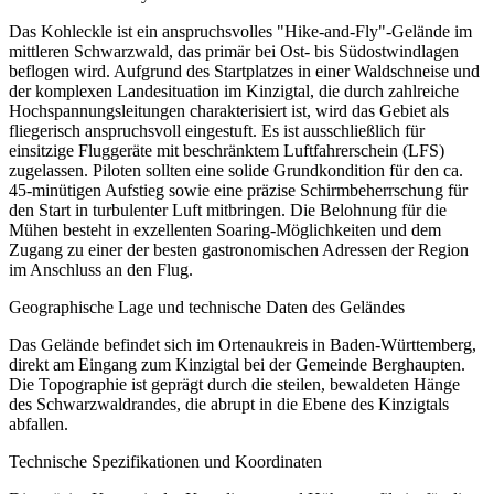
Das Kohleckle ist ein anspruchsvolles "Hike-and-Fly"-Gelände im
mittleren Schwarzwald, das primär bei Ost- bis Südostwindlagen
beflogen wird. Aufgrund des Startplatzes in einer Waldschneise und
der komplexen Landesituation im Kinzigtal, die durch zahlreiche
Hochspannungsleitungen charakterisiert ist, wird das Gebiet als
fliegerisch anspruchsvoll eingestuft. Es ist ausschließlich für
einsitzige Fluggeräte mit beschränktem Luftfahrerschein (LFS)
zugelassen. Piloten sollten eine solide Grundkondition für den ca.
45-minütigen Aufstieg sowie eine präzise Schirmbeherrschung für
den Start in turbulenter Luft mitbringen. Die Belohnung für die
Mühen besteht in exzellenten Soaring-Möglichkeiten und dem
Zugang zu einer der besten gastronomischen Adressen der Region
im Anschluss an den Flug.
Geographische Lage und technische Daten des Geländes
Das Gelände befindet sich im Ortenaukreis in Baden-Württemberg,
direkt am Eingang zum Kinzigtal bei der Gemeinde Berghaupten.
Die Topographie ist geprägt durch die steilen, bewaldeten Hänge
des Schwarzwaldrandes, die abrupt in die Ebene des Kinzigtals
abfallen.
Technische Spezifikationen und Koordinaten