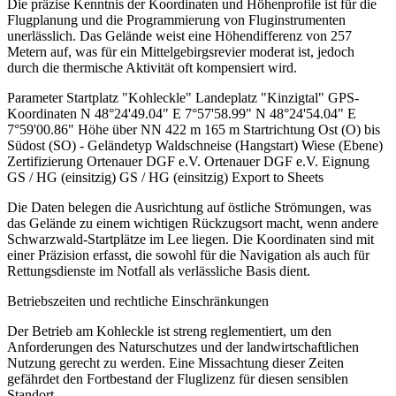
Die präzise Kenntnis der Koordinaten und Höhenprofile ist für die
Flugplanung und die Programmierung von Fluginstrumenten
unerlässlich. Das Gelände weist eine Höhendifferenz von 257
Metern auf, was für ein Mittelgebirgsrevier moderat ist, jedoch
durch die thermische Aktivität oft kompensiert wird.
Parameter Startplatz "Kohleckle" Landeplatz "Kinzigtal" GPS-
Koordinaten N 48°24'49.04" E 7°57'58.99" N 48°24'54.04" E
7°59'00.86" Höhe über NN 422 m 165 m Startrichtung Ost (O) bis
Südost (SO) - Geländetyp Waldschneise (Hangstart) Wiese (Ebene)
Zertifizierung Ortenauer DGF e.V. Ortenauer DGF e.V. Eignung
GS / HG (einsitzig) GS / HG (einsitzig) Export to Sheets
Die Daten belegen die Ausrichtung auf östliche Strömungen, was
das Gelände zu einem wichtigen Rückzugsort macht, wenn andere
Schwarzwald-Startplätze im Lee liegen. Die Koordinaten sind mit
einer Präzision erfasst, die sowohl für die Navigation als auch für
Rettungsdienste im Notfall als verlässliche Basis dient.
Betriebszeiten und rechtliche Einschränkungen
Der Betrieb am Kohleckle ist streng reglementiert, um den
Anforderungen des Naturschutzes und der landwirtschaftlichen
Nutzung gerecht zu werden. Eine Missachtung dieser Zeiten
gefährdet den Fortbestand der Fluglizenz für diesen sensiblen
Standort.