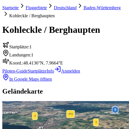
Startseite
Fluggebiete
Deutschland
Baden-Württemberg
Kohleckle / Berghaupten
Kohleckle / Berghaupten
Startplätze:
1
Landungen:
1
Koord.:
48.4136
°N,
7.9664
°E
Piloten-Guide
Startplätze
Info
Anmelden
In Google Maps öffnen
Geländekarte