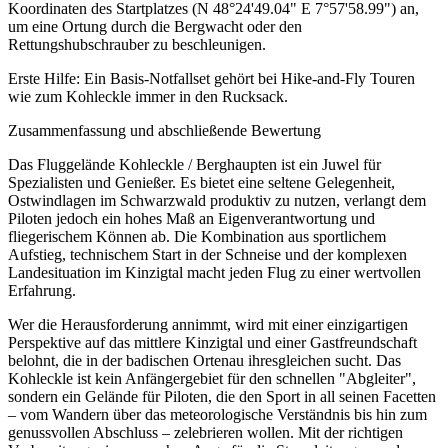
Koordinaten des Startplatzes (N 48°24'49.04" E 7°57'58.99") an,
um eine Ortung durch die Bergwacht oder den
Rettungshubschrauber zu beschleunigen.
Erste Hilfe: Ein Basis-Notfallset gehört bei Hike-and-Fly Touren
wie zum Kohleckle immer in den Rucksack.
Zusammenfassung und abschließende Bewertung
Das Fluggelände Kohleckle / Berghaupten ist ein Juwel für
Spezialisten und Genießer. Es bietet eine seltene Gelegenheit,
Ostwindlagen im Schwarzwald produktiv zu nutzen, verlangt dem
Piloten jedoch ein hohes Maß an Eigenverantwortung und
fliegerischem Können ab. Die Kombination aus sportlichem
Aufstieg, technischem Start in der Schneise und der komplexen
Landesituation im Kinzigtal macht jeden Flug zu einer wertvollen
Erfahrung.
Wer die Herausforderung annimmt, wird mit einer einzigartigen
Perspektive auf das mittlere Kinzigtal und einer Gastfreundschaft
belohnt, die in der badischen Ortenau ihresgleichen sucht. Das
Kohleckle ist kein Anfängergebiet für den schnellen "Abgleiter",
sondern ein Gelände für Piloten, die den Sport in all seinen Facetten
– vom Wandern über das meteorologische Verständnis bis hin zum
genussvollen Abschluss – zelebrieren wollen. Mit der richtigen