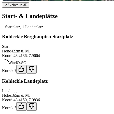
📍
Explore in 3D
Start- & Landeplätze
1
Startplatz
,
1
Landeplatz
Kohleckle Berghaupten Startplatz
Start
Höhe
422
m ü. M.
Koord.
48.4136
,
7.9664
Wind
O-SO
Korrekt?
Kohleckle Landeplatz
Landung
Höhe
165
m ü. M.
Koord.
48.4150
,
7.9836
Korrekt?