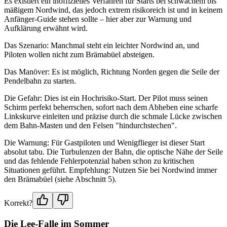
Es existiert ein inoffizielles Verfahren für Starts bei schwachem bis
mäßigem Nordwind, das jedoch extrem risikoreich ist und in keinem
Anfänger-Guide stehen sollte – hier aber zur Warnung und
Aufklärung erwähnt wird.
Das Szenario: Manchmal steht ein leichter Nordwind an, und
Piloten wollen nicht zum Brämabüel absteigen.
Das Manöver: Es ist möglich, Richtung Norden gegen die Seile der
Pendelbahn zu starten.
Die Gefahr: Dies ist ein Hochrisiko-Start. Der Pilot muss seinen
Schirm perfekt beherrschen, sofort nach dem Abheben eine scharfe
Linkskurve einleiten und präzise durch die schmale Lücke zwischen
dem Bahn-Masten und den Felsen "hindurchstechen".
Die Warnung: Für Gastpiloten und Wenigflieger ist dieser Start
absolut tabu. Die Turbulenzen der Bahn, die optische Nähe der Seile
und das fehlende Fehlerpotenzial haben schon zu kritischen
Situationen geführt. Empfehlung: Nutzen Sie bei Nordwind immer
den Brämabüel (siehe Abschnitt 5).
Korrekt?
Die Lee-Falle im Sommer