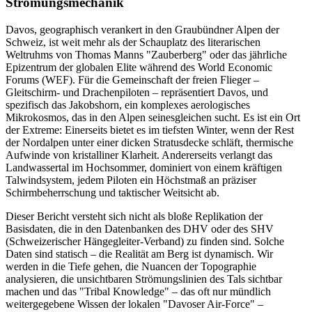
Strömungsmechanik
Davos, geographisch verankert in den Graubündner Alpen der
Schweiz, ist weit mehr als der Schauplatz des literarischen
Weltruhms von Thomas Manns "Zauberberg" oder das jährliche
Epizentrum der globalen Elite während des World Economic
Forums (WEF). Für die Gemeinschaft der freien Flieger –
Gleitschirm- und Drachenpiloten – repräsentiert Davos, und
spezifisch das Jakobshorn, ein komplexes aerologisches
Mikrokosmos, das in den Alpen seinesgleichen sucht. Es ist ein Ort
der Extreme: Einerseits bietet es im tiefsten Winter, wenn der Rest
der Nordalpen unter einer dicken Stratusdecke schläft, thermische
Aufwinde von kristalliner Klarheit. Andererseits verlangt das
Landwassertal im Hochsommer, dominiert von einem kräftigen
Talwindsystem, jedem Piloten ein Höchstmaß an präziser
Schirmbeherrschung und taktischer Weitsicht ab.
Dieser Bericht versteht sich nicht als bloße Replikation der
Basisdaten, die in den Datenbanken des DHV oder des SHV
(Schweizerischer Hängegleiter-Verband) zu finden sind. Solche
Daten sind statisch – die Realität am Berg ist dynamisch. Wir
werden in die Tiefe gehen, die Nuancen der Topographie
analysieren, die unsichtbaren Strömungslinien des Tals sichtbar
machen und das "Tribal Knowledge" – das oft nur mündlich
weitergegebene Wissen der lokalen "Davoser Air-Force" –