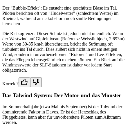
Der "Bubble-Effekt": Es entsteht eine geschützte Blase im Tal.
Piloten berichten oft von "Hudelwetter" (schlechtem Wetter) im
Rheintal, während am Jakobshorn noch sanfte Bedingungen
herrschen.
Die Risikogrenze: Dieser Schutz ist jedoch nicht unendlich. Wenn
der Westwind auf Gipfelniveau (Referenz: Weissfluhjoch, 2.693m)
Werte von 30-35 km/h überschreitet, bricht die Strömung oft
turbulent ins Tal durch. Dies äußert sich nicht in einem stetigen
Wind, sondern in unvorhersehbaren "Rotoren" und Lee-Effekten,
die das Fliegen lebensgefährlich machen können. Ein Blick auf die
Windmesswerte der SLF-Stationen ist daher vor jedem Start
obligatorisch.
Korrekt?
Das Talwind-System: Der Motor und das Monster
Im Sommerhalbjahr (etwa Mai bis September) ist der Talwind der
dominierende Faktor in Davos. Er ist der Herzschlag des
Fluggebietes, kann aber für unvorbereitete Piloten zum Albtraum
werden.