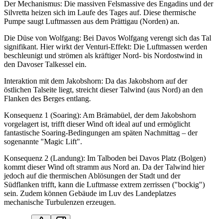
Der Mechanismus: Die massiven Felsmassive des Engadins und der
Silvretta heizen sich im Laufe des Tages auf. Diese thermische
Pumpe saugt Luftmassen aus dem Prättigau (Norden) an.
Die Düse von Wolfgang: Bei Davos Wolfgang verengt sich das Tal
signifikant. Hier wirkt der Venturi-Effekt: Die Luftmassen werden
beschleunigt und strömen als kräftiger Nord- bis Nordostwind in
den Davoser Talkessel ein.
Interaktion mit dem Jakobshorn: Da das Jakobshorn auf der
östlichen Talseite liegt, streicht dieser Talwind (aus Nord) an den
Flanken des Berges entlang.
Konsequenz 1 (Soaring): Am Brämabüel, der dem Jakobshorn
vorgelagert ist, trifft dieser Wind oft ideal auf und ermöglicht
fantastische Soaring-Bedingungen am späten Nachmittag – der
sogenannte "Magic Lift".
Konsequenz 2 (Landung): Im Talboden bei Davos Platz (Bolgen)
kommt dieser Wind oft stramm aus Nord an. Da der Talwind hier
jedoch auf die thermischen Ablösungen der Stadt und der
Südflanken trifft, kann die Luftmasse extrem zerrissen ("bockig")
sein. Zudem können Gebäude im Luv des Landeplatzes
mechanische Turbulenzen erzeugen.