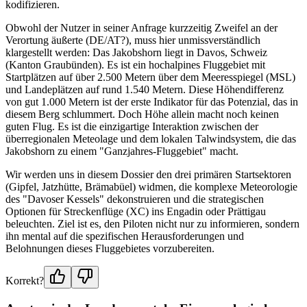
kodifizieren.
Obwohl der Nutzer in seiner Anfrage kurzzeitig Zweifel an der
Verortung äußerte (DE/AT?), muss hier unmissverständlich
klargestellt werden: Das Jakobshorn liegt in Davos, Schweiz
(Kanton Graubünden). Es ist ein hochalpines Fluggebiet mit
Startplätzen auf über 2.500 Metern über dem Meeresspiegel (MSL)
und Landeplätzen auf rund 1.540 Metern. Diese Höhendifferenz
von gut 1.000 Metern ist der erste Indikator für das Potenzial, das in
diesem Berg schlummert. Doch Höhe allein macht noch keinen
guten Flug. Es ist die einzigartige Interaktion zwischen der
überregionalen Meteolage und dem lokalen Talwindsystem, die das
Jakobshorn zu einem "Ganzjahres-Fluggebiet" macht.
Wir werden uns in diesem Dossier den drei primären Startsektoren
(Gipfel, Jatzhütte, Brämabüel) widmen, die komplexe Meteorologie
des "Davoser Kessels" dekonstruieren und die strategischen
Optionen für Streckenflüge (XC) ins Engadin oder Prättigau
beleuchten. Ziel ist es, den Piloten nicht nur zu informieren, sondern
ihn mental auf die spezifischen Herausforderungen und
Belohnungen dieses Fluggebietes vorzubereiten.
Korrekt?