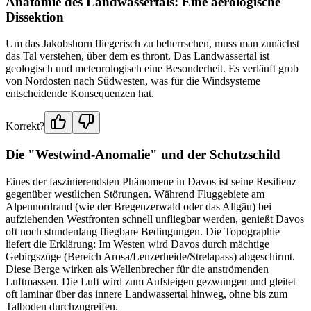
Anatomie des Landwassertals: Eine aerologische
Dissektion
Um das Jakobshorn fliegerisch zu beherrschen, muss man zunächst
das Tal verstehen, über dem es thront. Das Landwassertal ist
geologisch und meteorologisch eine Besonderheit. Es verläuft grob
von Nordosten nach Südwesten, was für die Windsysteme
entscheidende Konsequenzen hat.
Korrekt?
Die "Westwind-Anomalie" und der Schutzschild
Eines der faszinierendsten Phänomene in Davos ist seine Resilienz
gegenüber westlichen Störungen. Während Fluggebiete am
Alpennordrand (wie der Bregenzerwald oder das Allgäu) bei
aufziehenden Westfronten schnell unfliegbar werden, genießt Davos
oft noch stundenlang fliegbare Bedingungen. Die Topographie
liefert die Erklärung: Im Westen wird Davos durch mächtige
Gebirgszüge (Bereich Arosa/Lenzerheide/Strelapass) abgeschirmt.
Diese Berge wirken als Wellenbrecher für die anströmenden
Luftmassen. Die Luft wird zum Aufsteigen gezwungen und gleitet
oft laminar über das innere Landwassertal hinweg, ohne bis zum
Talboden durchzugreifen.