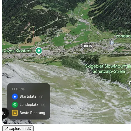
📍
Explore in 3D