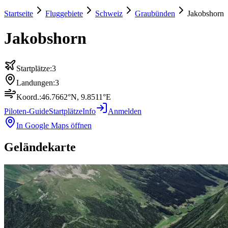
Startseite
Fluggebiete
Schweiz
Graubünden
Jakobshorn
Jakobshorn
Startplätze:
3
Landungen:
3
Koord.:
46.7662
°N,
9.8511
°E
Piloten-Guide
Startplätze
Info
Anmelden
In Google Maps öffnen
Geländekarte