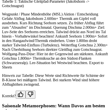
Tabelle 1: Taktische Gleitpfad-Parameter (Jakobshorn ->
Gotschnagrat)
Wegpunkt / Phase Mindesthöhe (MSL) Aktion / Entscheidung
Gefahr Abflug Jakobshorn 2.600m+ Thermik am Gipfel voll
ausdrehen. Kurs Richtung Seehorn setzen. Zu früher Abflug führt
zum "Absaufen" im Dischmatal. Querung Dischma 2.000m+ Ziel:
Luv-Seite des Seehorns erreichen. Talwind drückt aus Nord ins Tal
hinein - Vorhaltewinkel beachten! Ankunft Seehorn 1.900m+ Sofort
in den Hangaufwind/Thermik eindrehen. Unter 1.800m droht
starker Talwind-Einfluss (Turbulenz). Weiterflug Gotschna 2.300m+
Nach Überhöhung Seehorn direkter Gleitflug zum Gotschnagrat.
Wolfgang-Pass-Düse: Hier ist der Gegenwind am stärksten. Ankunft
Gotschna 1.800m+ Thermiksuche an den Südost-Flanken
(Schwarzseealp). Lee-Situation bei Westwind beachten. Export to
Sheets
Hinweis zur Tabelle: Diese Werte sind Richtwerte für Schirme der
B-Klasse bei mäßigem Talwind. Bei starkem Wind sind höhere
Abflughöhen zwingend.
Korrekt?
Saisonale Metamorphosen: Wann Davos am besten