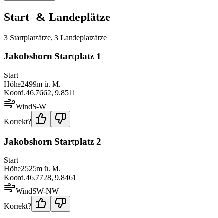
Start- & Landeplätze
3
Startplatz
ätze
,
3
Landeplatz
ätze
Jakobshorn Startplatz 1
Start
Höhe
2499
m ü. M.
Koord.
46.7662
,
9.8511
Wind
S-W
Korrekt?
Jakobshorn Startplatz 2
Start
Höhe
2525
m ü. M.
Koord.
46.7728
,
9.8461
Wind
SW-NW
Korrekt?